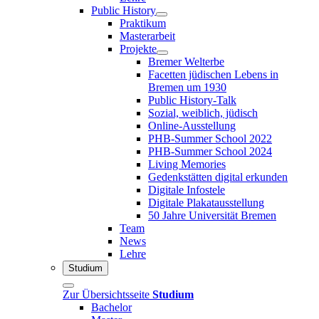
Public History
Praktikum
Masterarbeit
Projekte
Bremer Welterbe
Facetten jüdischen Lebens in
Bremen um 1930
Public History-Talk
Sozial, weiblich, jüdisch
Online-Ausstellung
PHB-Summer School 2022
PHB-Summer School 2024
Living Memories
Gedenkstätten digital erkunden
Digitale Infostele
Digitale Plakatausstellung
50 Jahre Universität Bremen
Team
News
Lehre
Studium
Zur Übersichtsseite
Studium
Bachelor