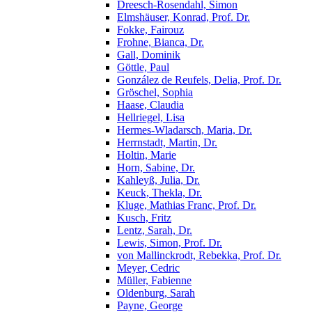
Dreesch-Rosendahl, Simon
Elmshäuser, Konrad, Prof. Dr.
Fokke, Fairouz
Frohne, Bianca, Dr.
Gall, Dominik
Göttle, Paul
González de Reufels, Delia, Prof. Dr.
Gröschel, Sophia
Haase, Claudia
Hellriegel, Lisa
Hermes-Wladarsch, Maria, Dr.
Herrnstadt, Martin, Dr.
Holtin, Marie
Horn, Sabine, Dr.
Kahleyß, Julia, Dr.
Keuck, Thekla, Dr.
Kluge, Mathias Franc, Prof. Dr.
Kusch, Fritz
Lentz, Sarah, Dr.
Lewis, Simon, Prof. Dr.
von Mallinckrodt, Rebekka, Prof. Dr.
Meyer, Cedric
Müller, Fabienne
Oldenburg, Sarah
Payne, George