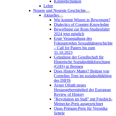
Körpertechniken
Lehre
Neuere und Neueste Geschichte
Aktuelles
Wie kommt Wissen in Bewegung?
Dialectics of Counter-Knowledge
Bewerbung zur Rom-Studienfahrt
2024 jetzt möglich
Erste Veranstaltung des
Fokusprojekts Sexualitätsgeschichte
– Call for Papers bis zum
31.10.2023
Gründung der Gesellschaft für
Historische Sozialpolitikforschung
(GHS) in Bremen
Does History Matter? Beitrag von
Cornelius Torp im sozialpolitikblog
des DIFIS
Avner Ofrath neues
Herausgebermitglied der European
Review of History
"Revolution im Stall" mit Friedrich-
Meinecke-Preis ausgezeichnet
Opus Primum-Preis für Veronika
Settele