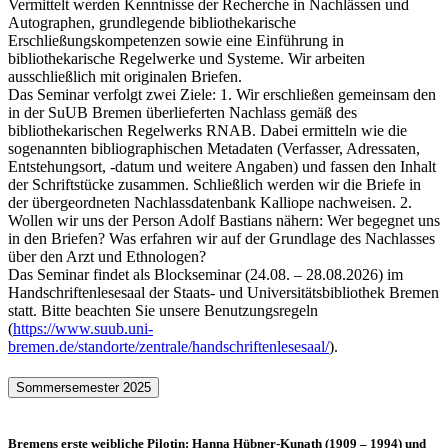
Vermittelt werden Kenntnisse der Recherche in Nachlässen und
Autographen, grundlegende bibliothekarische
Erschließungskompetenzen sowie eine Einführung in
bibliothekarische Regelwerke und Systeme. Wir arbeiten
ausschließlich mit originalen Briefen.
Das Seminar verfolgt zwei Ziele: 1. Wir erschließen gemeinsam den
in der SuUB Bremen überlieferten Nachlass gemäß des
bibliothekarischen Regelwerks RNAB. Dabei ermitteln wie die
sogenannten bibliographischen Metadaten (Verfasser, Adressaten,
Entstehungsort, -datum und weitere Angaben) und fassen den Inhalt
der Schriftstücke zusammen. Schließlich werden wir die Briefe in
der übergeordneten Nachlassdatenbank Kalliope nachweisen. 2.
Wollen wir uns der Person Adolf Bastians nähern: Wer begegnet uns
in den Briefen? Was erfahren wir auf der Grundlage des Nachlasses
über den Arzt und Ethnologen?
Das Seminar findet als Blockseminar (24.08. – 28.08.2026) im
Handschriftenlesesaal der Staats- und Universitätsbibliothek Bremen
statt. Bitte beachten Sie unsere Benutzungsregeln
(
https://www.suub.uni-
bremen.de/standorte/zentrale/handschriftenlesesaal/
).
Sommersemester 2025
Bremens erste weibliche Pilotin: Hanna Hübner-Kunath (1909 – 1994) und