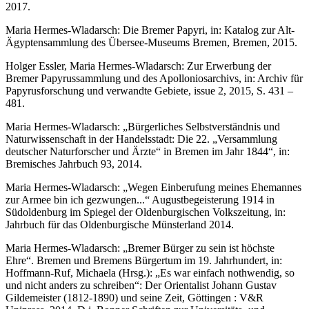
2017.
Maria Hermes-Wladarsch: Die Bremer Papyri, in: Katalog zur Alt-
Ägyptensammlung des Übersee-Museums Bremen, Bremen, 2015.
Holger Essler, Maria Hermes-Wladarsch: Zur Erwerbung der
Bremer Papyrussammlung und des Apolloniosarchivs, in: Archiv für
Papyrusforschung und verwandte Gebiete, issue 2, 2015, S. 431 –
481.
Maria Hermes-Wladarsch: „Bürgerliches Selbstverständnis und
Naturwissenschaft in der Handelsstadt: Die 22. „Versammlung
deutscher Naturforscher und Ärzte“ in Bremen im Jahr 1844“, in:
Bremisches Jahrbuch 93, 2014.
Maria Hermes-Wladarsch: „Wegen Einberufung meines Ehemannes
zur Armee bin ich gezwungen...“ Augustbegeisterung 1914 in
Südoldenburg im Spiegel der Oldenburgischen Volkszeitung, in:
Jahrbuch für das Oldenburgische Münsterland 2014.
Maria Hermes-Wladarsch: „Bremer Bürger zu sein ist höchste
Ehre“. Bremen und Bremens Bürgertum im 19. Jahrhundert, in:
Hoffmann-Ruf, Michaela (Hrsg.): „Es war einfach nothwendig, so
und nicht anders zu schreiben“: Der Orientalist Johann Gustav
Gildemeister (1812-1890) und seine Zeit, Göttingen : V&R