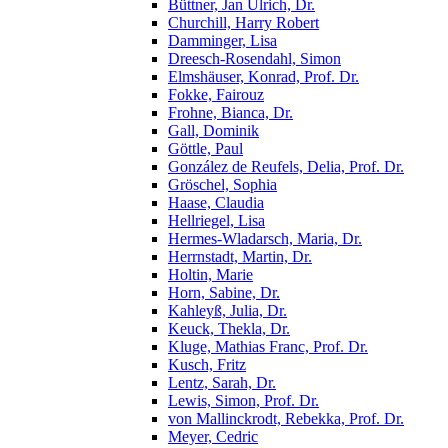
Büttner, Jan Ulrich, Dr.
Churchill, Harry Robert
Damminger, Lisa
Dreesch-Rosendahl, Simon
Elmshäuser, Konrad, Prof. Dr.
Fokke, Fairouz
Frohne, Bianca, Dr.
Gall, Dominik
Göttle, Paul
González de Reufels, Delia, Prof. Dr.
Gröschel, Sophia
Haase, Claudia
Hellriegel, Lisa
Hermes-Wladarsch, Maria, Dr.
Herrnstadt, Martin, Dr.
Holtin, Marie
Horn, Sabine, Dr.
Kahleyß, Julia, Dr.
Keuck, Thekla, Dr.
Kluge, Mathias Franc, Prof. Dr.
Kusch, Fritz
Lentz, Sarah, Dr.
Lewis, Simon, Prof. Dr.
von Mallinckrodt, Rebekka, Prof. Dr.
Meyer, Cedric