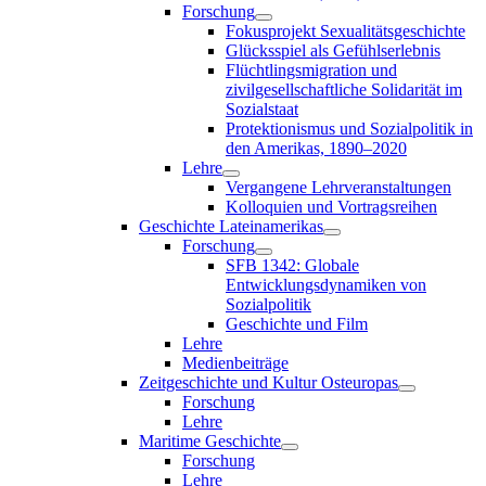
Forschung
Fokusprojekt Sexualitätsgeschichte
Glücksspiel als Gefühlserlebnis
Flüchtlingsmigration und
zivilgesellschaftliche Solidarität im
Sozialstaat
Protektionismus und Sozialpolitik in
den Amerikas, 1890–2020
Lehre
Vergangene Lehrveranstaltungen
Kolloquien und Vortragsreihen
Geschichte Lateinamerikas
Forschung
SFB 1342: Globale
Entwicklungsdynamiken von
Sozialpolitik
Geschichte und Film
Lehre
Medienbeiträge
Zeitgeschichte und Kultur Osteuropas
Forschung
Lehre
Maritime Geschichte
Forschung
Lehre