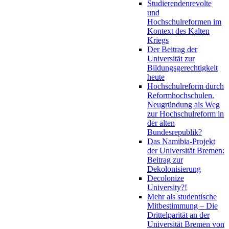
Studierendenrevolte
und
Hochschulreformen im
Kontext des Kalten
Kriegs
Der Beitrag der
Universität zur
Bildungsgerechtigkeit
heute
Hochschulreform durch
Reformhochschulen.
Neugründung als Weg
zur Hochschulreform in
der alten
Bundesrepublik?
Das Namibia-Projekt
der Universität Bremen:
Beitrag zur
Dekolonisierung
Decolonize
University?!
Mehr als studentische
Mitbestimmung – Die
Drittelparität an der
Universität Bremen von