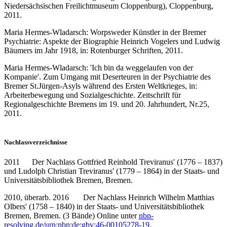
Niedersächsischen Freilichtmuseum Cloppenburg), Cloppenburg,
2011.
Maria Hermes-Wladarsch: Worpsweder Künstler in der Bremer
Psychiatrie: Aspekte der Biographie Heinrich Vogelers und Ludwig
Bäumers im Jahr 1918, in: Rotenburger Schriften, 2011.
Maria Hermes-Wladarsch: 'Ich bin da weggelaufen von der
Kompanie'. Zum Umgang mit Deserteuren in der Psychiatrie des
Bremer St.Jürgen-Asyls während des Ersten Weltkrieges, in:
Arbeiterbewegung und Sozialgeschichte. Zeitschrift für
Regionalgeschichte Bremens im 19. und 20. Jahrhundert, Nr.25,
2011.
Nachlassverzeichnisse
2011 Der Nachlass Gottfried Reinhold Treviranus' (1776 – 1837)
und Ludolph Christian Treviranus' (1779 – 1864) in der Staats- und
Universitätsbibliothek Bremen, Bremen.
2010, überarb. 2016 Der Nachlass Heinrich Wilhelm Matthias
Olbers' (1758 – 1840) in der Staats- und Universitätsbibliothek
Bremen, Bremen. (3 Bände) Online unter
nbn-
resolving.de/urn:nbn:de:gbv:46-00105278-19
.