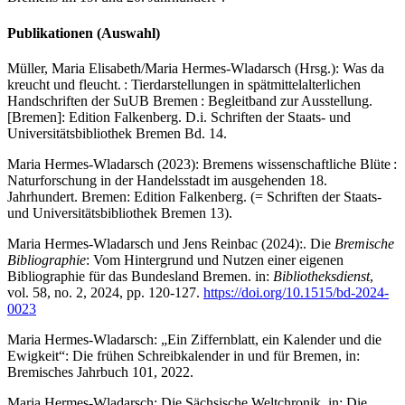
Publikationen (Auswahl)
Müller, Maria Elisabeth/Maria Hermes-Wladarsch (Hrsg.): Was da
kreucht und fleucht. : Tierdarstellungen in spätmittelalterlichen
Handschriften der SuUB Bremen : Begleitband zur Ausstellung.
[Bremen]: Edition Falkenberg. D.i. Schriften der Staats- und
Universitätsbibliothek Bremen Bd. 14.
Maria Hermes-Wladarsch (2023): Bremens wissenschaftliche Blüte :
Naturforschung in der Handelsstadt im ausgehenden 18.
Jahrhundert. Bremen: Edition Falkenberg. (= Schriften der Staats-
und Universitätsbibliothek Bremen 13).
Maria Hermes-Wladarsch und Jens Reinbac (2024):. Die
Bremische
Bibliographie
: Vom Hintergrund und Nutzen einer eigenen
Bibliographie für das Bundesland Bremen. in:
Bibliotheksdienst
,
vol. 58, no. 2, 2024, pp. 120-127.
https://doi.org/10.1515/bd-2024-
0023
Maria Hermes-Wladarsch: „Ein Ziffernblatt, ein Kalender und die
Ewigkeit“: Die frühen Schreibkalender in und für Bremen, in:
Bremisches Jahrbuch 101, 2022.
Maria Hermes-Wladarsch: Die Sächsische Weltchronik, in: Die