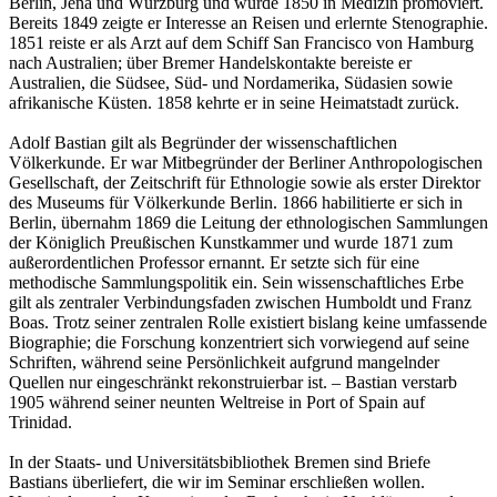
Berlin, Jena und Würzburg und wurde 1850 in Medizin promoviert.
Bereits 1849 zeigte er Interesse an Reisen und erlernte Stenographie.
1851 reiste er als Arzt auf dem Schiff San Francisco von Hamburg
nach Australien; über Bremer Handelskontakte bereiste er
Australien, die Südsee, Süd- und Nordamerika, Südasien sowie
afrikanische Küsten. 1858 kehrte er in seine Heimatstadt zurück.
Adolf Bastian gilt als Begründer der wissenschaftlichen
Völkerkunde. Er war Mitbegründer der Berliner Anthropologischen
Gesellschaft, der Zeitschrift für Ethnologie sowie als erster Direktor
des Museums für Völkerkunde Berlin. 1866 habilitierte er sich in
Berlin, übernahm 1869 die Leitung der ethnologischen Sammlungen
der Königlich Preußischen Kunstkammer und wurde 1871 zum
außerordentlichen Professor ernannt. Er setzte sich für eine
methodische Sammlungspolitik ein. Sein wissenschaftliches Erbe
gilt als zentraler Verbindungsfaden zwischen Humboldt und Franz
Boas. Trotz seiner zentralen Rolle existiert bislang keine umfassende
Biographie; die Forschung konzentriert sich vorwiegend auf seine
Schriften, während seine Persönlichkeit aufgrund mangelnder
Quellen nur eingeschränkt rekonstruierbar ist. – Bastian verstarb
1905 während seiner neunten Weltreise in Port of Spain auf
Trinidad.
In der Staats- und Universitätsbibliothek Bremen sind Briefe
Bastians überliefert, die wir im Seminar erschließen wollen.