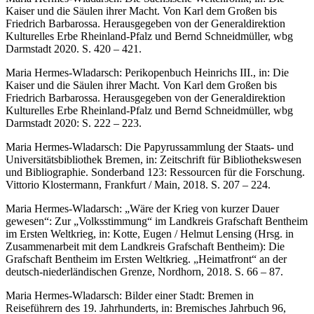
Kaiser und die Säulen ihrer Macht. Von Karl dem Großen bis
Friedrich Barbarossa. Herausgegeben von der Generaldirektion
Kulturelles Erbe Rheinland-Pfalz und Bernd Schneidmüller, wbg
Darmstadt 2020. S. 420 – 421.
Maria Hermes-Wladarsch: Perikopenbuch Heinrichs III., in: Die
Kaiser und die Säulen ihrer Macht. Von Karl dem Großen bis
Friedrich Barbarossa. Herausgegeben von der Generaldirektion
Kulturelles Erbe Rheinland-Pfalz und Bernd Schneidmüller, wbg
Darmstadt 2020: S. 222 – 223.
Maria Hermes-Wladarsch: Die Papyrussammlung der Staats- und
Universitätsbibliothek Bremen, in: Zeitschrift für Bibliothekswesen
und Bibliographie. Sonderband 123: Ressourcen für die Forschung.
Vittorio Klostermann, Frankfurt / Main, 2018. S. 207 – 224.
Maria Hermes-Wladarsch: „Wäre der Krieg von kurzer Dauer
gewesen“: Zur „Volksstimmung“ im Landkreis Grafschaft Bentheim
im Ersten Weltkrieg, in: Kotte, Eugen / Helmut Lensing (Hrsg. in
Zusammenarbeit mit dem Landkreis Grafschaft Bentheim): Die
Grafschaft Bentheim im Ersten Weltkrieg. „Heimatfront“ an der
deutsch-niederländischen Grenze, Nordhorn, 2018. S. 66 – 87.
Maria Hermes-Wladarsch: Bilder einer Stadt: Bremen in
Reiseführern des 19. Jahrhunderts, in: Bremisches Jahrbuch 96,