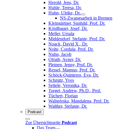
Herold, Jens, Dr.
Huhle, Teresa, Dr.
Huhn, Ulrike, Dr.
NS-Zwangsarbeit in Bremen
Kleingärtner, Sunhild, Prof. Dr.
Köstlbauer, Josef, Dr.
Meller, Ursula
Middendorf, Stefanie, Prof. Dr.
Noack, David X., Dr.
Nolte, Cordula, Prof. Dr.
Nuhn, Jacob
Ofrath, Avner, Dr.
Pleinen, Jenny, Prof. Dr.
Ressel, Magnus, Prof. Dr.
Schöck-Quinteros, Eva, Dr.
Schmitz, Yves
Settele, Veronika, Dr.
Torget, Andrew, Ph.D., Prof.
Tüchert, Florian
Waligórska, Magdalena, Prof. Dr.
Walther, Stefanie, Dr.
Podcast
Zur Übersichtsseite
Podcast
Das Team