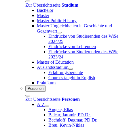
Zur Übersichtsseite
Studium
Bachelor
Master
Master Public History
Master Ungleichheiten in Geschichte und
Gegenwart
Eindrücke von Studierenden des WiSe
2024/25
Eindrücke von Lehrenden
Eindrücke von Studierenden des WiSe
2023/24
Master of Education
Auslandsstudium
Erfahrungsberichte
Courses taught in English
Praktikum
Personen
Zur Übersichtsseite
Personen
A-Z
Angele, Elias
Balcar, Jaromír, PD Dr.
Bechtloff, Dagmar, PD Dr.
Breu, Kevin-Niklas