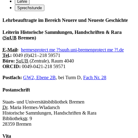
Lehre
Sprechstunde
Lehrbeauftragte im Bereich Neuere und Neueste Geschichte
Leiterin Historische Sammlungen, Handschriften & Rara
(
SuUB
Bremen)
E-Mail
:
hermes
protect me ?!
suub.uni-bremen
protect me ?!
.de
Tel.
:
0049 (0)421–218 59571
Büro:
SuUB
(Zentrale), Raum 4040
ORCID:
0049-0421-218 59571
Postfach:
GW2, Ebene 2B
, bei Turm D,
Fach Nr. 28
Postanschrift
Staats- und Universitätsbibliothek Bremen
Dr.
Maria Hermes-Wladarsch
Historische Sammlungen, Handschriften & Rara
Bibliothek
str.
9
28359 Bremen
Vita