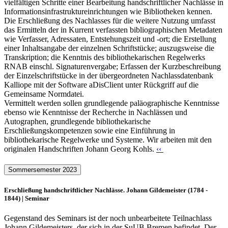
vielfältigen Schritte einer Bearbeitung handschriftlicher Nachlässe in
Informationsinfrastruktureinrichtungen wie Bibliotheken kennen.
Die Erschließung des Nachlasses für die weitere Nutzung umfasst
das Ermitteln der in Kurrent verfassten bibliographischen Metadaten
wie Verfasser, Adressaten, Entstehungszeit und -ort; die Erstellung
einer Inhaltsangabe der einzelnen Schriftstücke; auszugsweise die
Transkription; die Kenntnis des bibliothekarischen Regelwerks
RNAB einschl. Signaturenvergabe; Erfassen der Kurzbeschreibung
der Einzelschriftstücke in der übergeordneten Nachlassdatenbank
Kalliope mit der Software aDisClient unter Rückgriff auf die
Gemeinsame Normdatei.
Vermittelt werden sollen grundlegende paläographische Kenntnisse
ebenso wie Kenntnisse der Recherche in Nachlässen und
Autographen, grundlegende bibliothekarische
Erschließungskompetenzen sowie eine Einführung in
bibliothekarische Regelwerke und Systeme. Wir arbeiten mit den
originalen Handschriften Johann Georg Kohls.
‹‹
Sommersemester 2023
Erschließung handschriftlicher Nachlässe. Johann Gildemeister (1784 -
1844) | Seminar
Gegenstand des Seminars ist der noch unbearbeitete Teilnachlass
Johann Gildemeisters, der sich in der SuUB Bremen befindet. Der