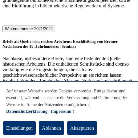
grundlegende bibliothekarische Erschließungskompetenzen sowie
eine Einführung in bibliothekarische Regelwerke und Systeme.
Wintersemester 2021/2022
Briefe als Quelle historischen Arbeitens: Erschließung von Bremer
Nachlässen des 19. Jahrhunderts | Seminar
Nachlässe, insbesondere Briefe, sind eine bedeutende Quelle
historischen Arbeitens. Die enthaltenen Schriftstücke sind ebenso
vielfältig wie die Fragestellungen, die sich aus
geschichtswissenschaftlicher Perspektive an sie richten lassen:
Briefe, Urkunden, Tagebücher, Skizzen, Vorlesungsmitschriften
etc.
sind eine zentrale Quelle für sozialgeschichtliche,
Auf unserer Webseite werden Cookies verwendet. Einige davon sind
mentalitätsgeschichtliche und diskursgeschichtliche Forschungen.
Nicht nur durch ihren Inhalt, auch durch ihre Form und ihre Sprache
essentiell, während uns andere die Verbesserung und Optimierung der
stellen sie erhebliches Erkenntnispotenzial bereit. Damit sind sie
Website im Sinne der Nutzenden ermöglichen. (
häufig die einzigen Zeugnisse, um direkte persönliche Beziehungen
Datenschutzerklärung
|
Impressum
)
in der Vergangenheit und die Art und Weise, wie sie sprachlich zum
Ausdruck gebracht wurden, zu rekonstruieren
bzw.
zu verstehen.
Einstellungen
Ablehnen
Akzeptieren
Gleichwohl sind die in Nachlässen enthaltenen Schriftstücke nicht
ohne Weiteres zu lesen und zu verstehen. Im Seminar arbeiten wir