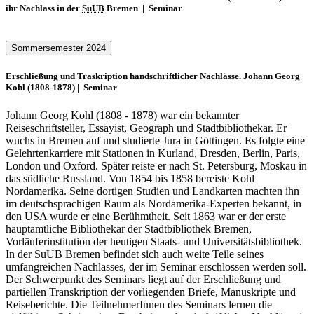
ihr Nachlass in der
SuUB
Bremen | Seminar
Sommersemester 2024
Erschließung und Traskription handschriftlicher Nachlässe. Johann Georg
Kohl (1808-1878) | Seminar
Johann Georg Kohl (1808 - 1878) war ein bekannter
Reiseschriftsteller, Essayist, Geograph und Stadtbibliothekar. Er
wuchs in Bremen auf und studierte Jura in Göttingen. Es folgte eine
Gelehrtenkarriere mit Stationen in Kurland, Dresden, Berlin, Paris,
London und Oxford. Später reiste er nach St. Petersburg, Moskau in
das südliche Russland. Von 1854 bis 1858 bereiste Kohl
Nordamerika. Seine dortigen Studien und Landkarten machten ihn
im deutschsprachigen Raum als Nordamerika-Experten bekannt, in
den USA wurde er eine Berühmtheit. Seit 1863 war er der erste
hauptamtliche Bibliothekar der Stadtbibliothek Bremen,
Vorläuferinstitution der heutigen Staats- und Universitätsbibliothek.
In der SuUB Bremen befindet sich auch weite Teile seines
umfangreichen Nachlasses, der im Seminar erschlossen werden soll.
Der Schwerpunkt des Seminars liegt auf der Erschließung und
partiellen Transkription der vorliegenden Briefe, Manuskripte und
Reiseberichte. Die TeilnehmerInnen des Seminars lernen die