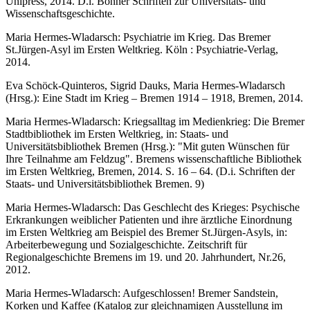
Unipress, 2014. D.i. Bonner Schriften zur Universitäts- und
Wissenschaftsgeschichte.
Maria Hermes-Wladarsch: Psychiatrie im Krieg. Das Bremer
St.Jürgen-Asyl im Ersten Weltkrieg. Köln : Psychiatrie-Verlag,
2014.
Eva Schöck-Quinteros, Sigrid Dauks, Maria Hermes-Wladarsch
(Hrsg.): Eine Stadt im Krieg – Bremen 1914 – 1918, Bremen, 2014.
Maria Hermes-Wladarsch: Kriegsalltag im Medienkrieg: Die Bremer
Stadtbibliothek im Ersten Weltkrieg, in: Staats- und
Universitätsbibliothek Bremen (Hrsg.): "Mit guten Wünschen für
Ihre Teilnahme am Feldzug". Bremens wissenschaftliche Bibliothek
im Ersten Weltkrieg, Bremen, 2014. S. 16 – 64. (D.i. Schriften der
Staats- und Universitätsbibliothek Bremen. 9)
Maria Hermes-Wladarsch: Das Geschlecht des Krieges: Psychische
Erkrankungen weiblicher Patienten und ihre ärztliche Einordnung
im Ersten Weltkrieg am Beispiel des Bremer St.Jürgen-Asyls, in:
Arbeiterbewegung und Sozialgeschichte. Zeitschrift für
Regionalgeschichte Bremens im 19. und 20. Jahrhundert, Nr.26,
2012.
Maria Hermes-Wladarsch: Aufgeschlossen! Bremer Sandstein,
Korken und Kaffee (Katalog zur gleichnamigen Ausstellung im