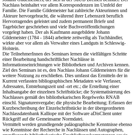
Nachlass beinhaltet vor allem Korrespondenzen im Umfeld der
Familie. Die Familie Gildemeister hat zahlreiche Akteurinnen und
Akteure hervorgebracht, die während ihrer Lebenszeit beruflich
Hervorragendes geleistet und zudem permanent Briefe und
Tagebücher geschrieben und viele Buchveröffentlichungen
vorgelegt haben. Der als Kaufmann ausgebildete Johann
Gildemeister (1784 - 1844) arbeitete zeitweilig als Tuchhändler,
wirkte aber vor allem als Verwalter eines Landguts in Schleswig-
Holstein.
Die TeilnehmerInnen des Seminars lernen die vielfältigen Schritte
einer Bearbeitung handschriftlicher Nachlässe in
Informationseinrichtungen wie Bibliotheken und Archiven kennen.
Ziel des Seminars ist es, den Nachlass Johann Gildemeisters für die
weitere Nutzung zu erschließen. Dies umfasst das Ermitteln der in
Kurrent verfassten bibliographischen Metadaten wie Verfasser,
Adressaten, Entstehungszeit und -ort etc.; die Erstellung einer
Inhaltsangabe der einzelnen Schriftstücke; die Systematisierung des
Nachlasses gemäß des bibliothekarischen Regelwerks RNAB
einschl. Signaturenvergabe; die physische Bearbeitung; Erfassen der
Kurzbeschreibung der Einzelschriftstücke in der übergeordneten
Nachlassdatenbank Kalliope mit der Software aDisClient unter
Rückgriff auf die Gemeinsame Normdatei.
Vermittelt werden grundlegende paläographische Kenntnisse ebenso
wie Kenntnisse der Recherche in Nachlässen und Autographen,