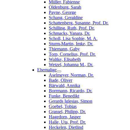
Müller, Fabienne
Oldenburg, Sarah
Payne, George
Schang, Geraldine
Schattenberg, Susanne, Prof. Dr.
Schilling, Ruth, Prof. Dr.
Schmacks, Yanara, Dr.
Scholl, Lisa Sophie, M. A.
Sturm-Martin, Imke, Dr.
Thiemann, Gaby
Torp, Cornelius, Prof. Dr.
Waltke, Elisabeth
Wetzel, Johanna M., Dr.
Ehemalige
Aselmeyer, Norman, Dr.
Bade, Oliver
Bärwald, Annika
Borrmann, Ricardo, Dr.
Funke, Benedikt
Gerards Iglesias, Simon
Goebel, Tobias
Grassel, Philipp, Dr.
Hagedorn, Jasper
Halle, Uta, Prof. Dr.
Heckelen, Dietlind