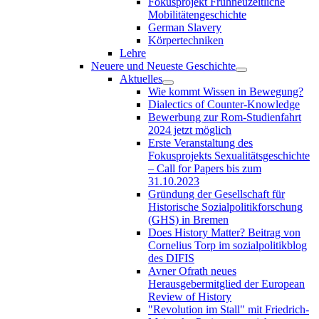
Fokusprojekt Frühneuzeitliche
Mobilitätengeschichte
German Slavery
Körpertechniken
Lehre
Neuere und Neueste Geschichte
Aktuelles
Wie kommt Wissen in Bewegung?
Dialectics of Counter-Knowledge
Bewerbung zur Rom-Studienfahrt
2024 jetzt möglich
Erste Veranstaltung des
Fokusprojekts Sexualitätsgeschichte
– Call for Papers bis zum
31.10.2023
Gründung der Gesellschaft für
Historische Sozialpolitikforschung
(GHS) in Bremen
Does History Matter? Beitrag von
Cornelius Torp im sozialpolitikblog
des DIFIS
Avner Ofrath neues
Herausgebermitglied der European
Review of History
"Revolution im Stall" mit Friedrich-