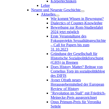
Körpertechniken
Lehre
Neuere und Neueste Geschichte
Aktuelles
Wie kommt Wissen in Bewegung?
Dialectics of Counter-Knowledge
Bewerbung zur Rom-Studienfahrt
2024 jetzt möglich
Erste Veranstaltung des
Fokusprojekts Sexualitätsgeschichte
– Call for Papers bis zum
31.10.2023
Gründung der Gesellschaft für
Historische Sozialpolitikforschung
(GHS) in Bremen
Does History Matter? Beitrag von
Cornelius Torp im sozialpolitikblog
des DIFIS
Avner Ofrath neues
Herausgebermitglied der European
Review of History
"Revolution im Stall" mit Friedrich-
Meinecke-Preis ausgezeichnet
Opus Primum-Preis für Veronika
Settele