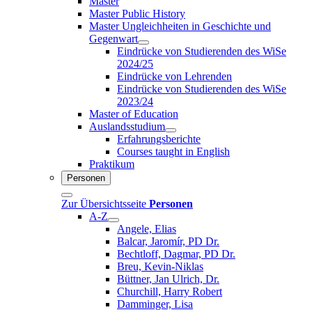
Master
Master Public History
Master Ungleichheiten in Geschichte und
Gegenwart
Eindrücke von Studierenden des WiSe
2024/25
Eindrücke von Lehrenden
Eindrücke von Studierenden des WiSe
2023/24
Master of Education
Auslandsstudium
Erfahrungsberichte
Courses taught in English
Praktikum
Personen
Zur Übersichtsseite
Personen
A-Z
Angele, Elias
Balcar, Jaromír, PD Dr.
Bechtloff, Dagmar, PD Dr.
Breu, Kevin-Niklas
Büttner, Jan Ulrich, Dr.
Churchill, Harry Robert
Damminger, Lisa