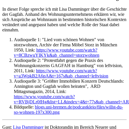
In dieser Folge spreche ich mit Lisa Damminger über die Geschichte
der Gagfah. Anhand des Wohnungsunternehmens erklären wir, wie
sich Ansprüche an Wohnraum in bestimmten historischen Kontexten
verändert und angepasst haben und welche Rolle der Staat dabei
einnahm.
Audioquelle 1: "Lied vom schönen Wohnen" von
storzwohnen, Archiv der Firma Möbel Storz in München
1950, Link:
https://www.youtube.com/watch?
v=8CBzwuYIKYk&ab_channel=storzwohnen
Audioquelle 2: "Protestfahrt gegen die Praxis des
Wohnungskonzerns GAGFAH in Hamburg" von leftvision,
2011, Link:
https://www.youtube.com/watch?
v=a3WpkB2A6pA&t=167s&ab_channel=leftvision
Audioquelle 3: "Größter Immobilien Konzern Deutschlands:
Annington und Gagfah wollen heiraten", ARD
Mittagsmagazin, 2014, Link:
https://www.youtube.com/watch?
v=RVBjDLr0fHg&list=LL&index=4&t=77s&ab_channel=ARD
Bildquelle:
blogs.uni-bremen.de/podcastkleio/files/willst-du-
so-wohnen-197x300.png
Gast:
Lisa Damminger
ist Doktorandin im Bereich Neuere und