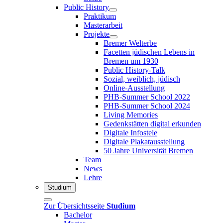
Public History
Praktikum
Masterarbeit
Projekte
Bremer Welterbe
Facetten jüdischen Lebens in
Bremen um 1930
Public History-Talk
Sozial, weiblich, jüdisch
Online-Ausstellung
PHB-Summer School 2022
PHB-Summer School 2024
Living Memories
Gedenkstätten digital erkunden
Digitale Infostele
Digitale Plakatausstellung
50 Jahre Universität Bremen
Team
News
Lehre
Studium
Zur Übersichtsseite
Studium
Bachelor