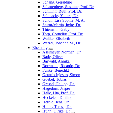
Schang, Geraldine
Schattenberg, Susanne, Prof. Dr.
Schilling, Ruth, Prof. Dr.
Schmacks, Yanara, Dr.
Scholl, Lisa Sophie, M. A.
Sturm-Martin, Imke, Dr.
Thiemann, Gaby
Torp, Cornelius, Prof. Dr.
Waltke, Elisabeth
Wetzel, Johanna M., Dr.
Ehemalige
Aselmeyer, Norman, Dr.
Bade, Oliver
Bärwald, Annika
Borrmann, Ricardo, Dr.
Funke, Benedikt
Gerards Iglesias, Simon
Goebel, Tobias
Grassel, Philipp, Dr.
Hagedorn, Jasper
Halle, Uta, Prof. Dr.
Heckelen, Dietlind
Herold, Jens, Dr.
Huhle, Teresa, Dr.
Huhn, Ulrike, Dr.