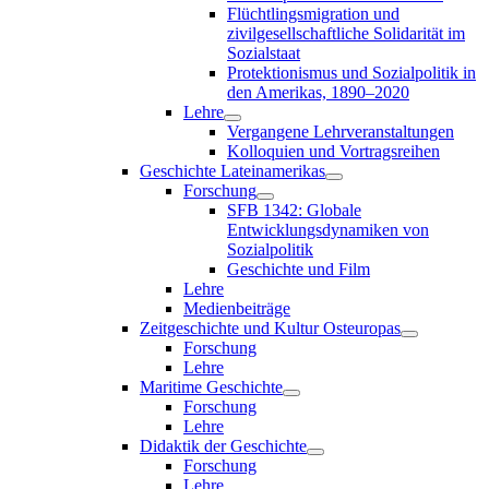
Flüchtlingsmigration und
zivilgesellschaftliche Solidarität im
Sozialstaat
Protektionismus und Sozialpolitik in
den Amerikas, 1890–2020
Lehre
Vergangene Lehrveranstaltungen
Kolloquien und Vortragsreihen
Geschichte Lateinamerikas
Forschung
SFB 1342: Globale
Entwicklungsdynamiken von
Sozialpolitik
Geschichte und Film
Lehre
Medienbeiträge
Zeitgeschichte und Kultur Osteuropas
Forschung
Lehre
Maritime Geschichte
Forschung
Lehre
Didaktik der Geschichte
Forschung
Lehre