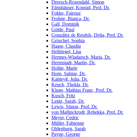
Dreesch-Rosendahl, Simon
Elmshäuser, Konrad, Prof. Dr.
Fokke, Fairouz
Frohne, Bianca, Dr.
Gall, Dominik
Göttle, Paul
González de Reufels, Delia, Prof. Dr.
Gröschel, Sophia
Haase, Claudia
Hellriegel, Lisa
Hermes-Wladarsch, Maria, Dr.
Herrnstadt, Martin, Dr.
Holtin, Marie
Horn, Sabine, Dr.
Kahleyß, Julia, Dr.
Keuck, Thekla, Dr.
Kluge, Mathias Franc, Prof. Dr.
Kusch, Fritz
Lentz, Sarah, Dr.
Lewis, Simon, Prof. Dr.
von Mallinckrodt, Rebekka, Prof. Dr.
Meyer, Cedric
Müller, Fabienne
Oldenburg, Sarah
Payne, George