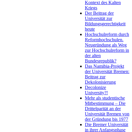
Kontext des Kalten
Kriegs
Der Beitrag der
Universität zur
Bildungsgerechtigkeit
heute
Hochschulreform durch
Reformhochschulen.
Neugründung als Weg
zur Hochschulreform in
der alten
Bundesrepublik?
Das Namibia-Projekt
der Universität Bremen:
Beitrag zur
Dekolonisierung
Decolonize
University?!
Mehr als studentische
Mitbestimmung – Die
Drittelparität an der
Universität Bremen von
der Gründung bis 1977
Die Bremer Universität
in ihrer Anfangsphase