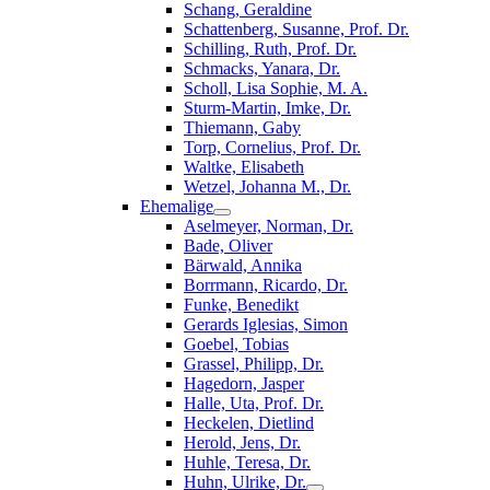
Schang, Geraldine
Schattenberg, Susanne, Prof. Dr.
Schilling, Ruth, Prof. Dr.
Schmacks, Yanara, Dr.
Scholl, Lisa Sophie, M. A.
Sturm-Martin, Imke, Dr.
Thiemann, Gaby
Torp, Cornelius, Prof. Dr.
Waltke, Elisabeth
Wetzel, Johanna M., Dr.
Ehemalige
Aselmeyer, Norman, Dr.
Bade, Oliver
Bärwald, Annika
Borrmann, Ricardo, Dr.
Funke, Benedikt
Gerards Iglesias, Simon
Goebel, Tobias
Grassel, Philipp, Dr.
Hagedorn, Jasper
Halle, Uta, Prof. Dr.
Heckelen, Dietlind
Herold, Jens, Dr.
Huhle, Teresa, Dr.
Huhn, Ulrike, Dr.