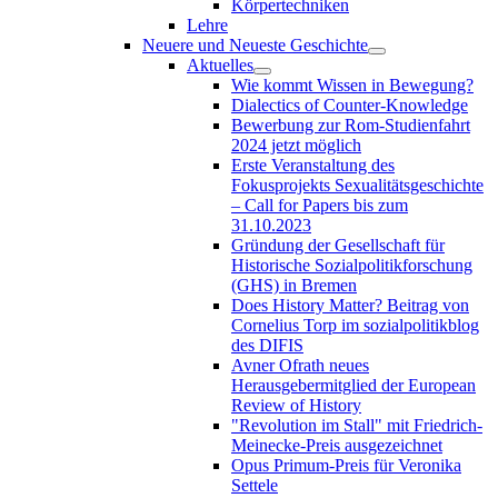
Körpertechniken
Lehre
Neuere und Neueste Geschichte
Aktuelles
Wie kommt Wissen in Bewegung?
Dialectics of Counter-Knowledge
Bewerbung zur Rom-Studienfahrt
2024 jetzt möglich
Erste Veranstaltung des
Fokusprojekts Sexualitätsgeschichte
– Call for Papers bis zum
31.10.2023
Gründung der Gesellschaft für
Historische Sozialpolitikforschung
(GHS) in Bremen
Does History Matter? Beitrag von
Cornelius Torp im sozialpolitikblog
des DIFIS
Avner Ofrath neues
Herausgebermitglied der European
Review of History
"Revolution im Stall" mit Friedrich-
Meinecke-Preis ausgezeichnet
Opus Primum-Preis für Veronika
Settele