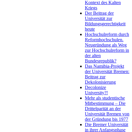
Kontext des Kalten
Kriegs
Der Beitrag der
Universität zur
Bildungsgerechtigkeit
heute
Hochschulreform durch
Reformhochschulen.
Neugründung als Weg
zur Hochschulreform in
der alten
Bundesrepublik?
Das Namibia-Projekt
der Universität Bremen:
Beitrag zur
Dekolonisierung
Decolonize
University?!
Mehr als studentische
Mitbestimmung – Die
Drittelparität an der
Universität Bremen von
der Gründung bis 1977
Die Bremer Universität
in ihrer Anfangsphase