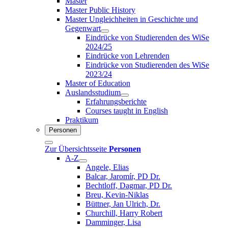
Master
Master Public History
Master Ungleichheiten in Geschichte und
Gegenwart
Eindrücke von Studierenden des WiSe
2024/25
Eindrücke von Lehrenden
Eindrücke von Studierenden des WiSe
2023/24
Master of Education
Auslandsstudium
Erfahrungsberichte
Courses taught in English
Praktikum
Personen
Zur Übersichtsseite
Personen
A-Z
Angele, Elias
Balcar, Jaromír, PD Dr.
Bechtloff, Dagmar, PD Dr.
Breu, Kevin-Niklas
Büttner, Jan Ulrich, Dr.
Churchill, Harry Robert
Damminger, Lisa