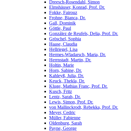
Dreesch-Rosendahl, Simon
Elmshäuser, Konrad, Prof. Dr.
Fokke, Fairouz
Frohne, Bianca, Dr.
Gall, Dominik
Göttle, Paul
González de Reufels, Delia, Prof. Dr.
Gröschel, Sophia
Haase, Claudia
Hellriegel, Lisa
Hermes-Wladarsch, Maria, Dr.
Herrnstadt, Martin, Dr.
Holtin, Marie
Horn, Sabine, Dr.
Kahleyß, Julia, Dr.
Keuck, Thekla, Dr.
Kluge, Mathias Franc, Prof. Dr.
Kusch, Fritz
Lentz, Sarah, Dr.
Lewis, Simon, Prof. Dr.
von Mallinckrodt, Rebekka, Prof. Dr.
Meyer, Cedric
Müller, Fabienne
Oldenburg, Sarah
Payne, George