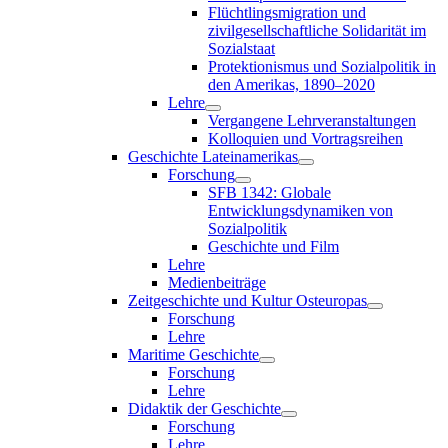
Flüchtlingsmigration und
zivilgesellschaftliche Solidarität im
Sozialstaat
Protektionismus und Sozialpolitik in
den Amerikas, 1890–2020
Lehre
Vergangene Lehrveranstaltungen
Kolloquien und Vortragsreihen
Geschichte Lateinamerikas
Forschung
SFB 1342: Globale
Entwicklungsdynamiken von
Sozialpolitik
Geschichte und Film
Lehre
Medienbeiträge
Zeitgeschichte und Kultur Osteuropas
Forschung
Lehre
Maritime Geschichte
Forschung
Lehre
Didaktik der Geschichte
Forschung
Lehre