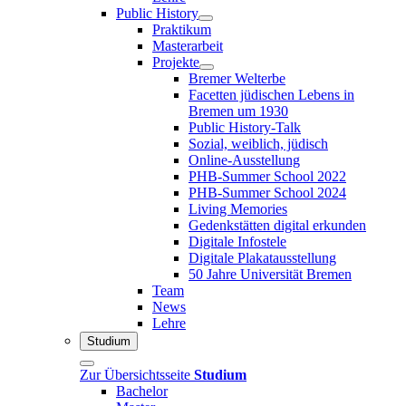
Public History
Praktikum
Masterarbeit
Projekte
Bremer Welterbe
Facetten jüdischen Lebens in
Bremen um 1930
Public History-Talk
Sozial, weiblich, jüdisch
Online-Ausstellung
PHB-Summer School 2022
PHB-Summer School 2024
Living Memories
Gedenkstätten digital erkunden
Digitale Infostele
Digitale Plakatausstellung
50 Jahre Universität Bremen
Team
News
Lehre
Studium
Zur Übersichtsseite
Studium
Bachelor