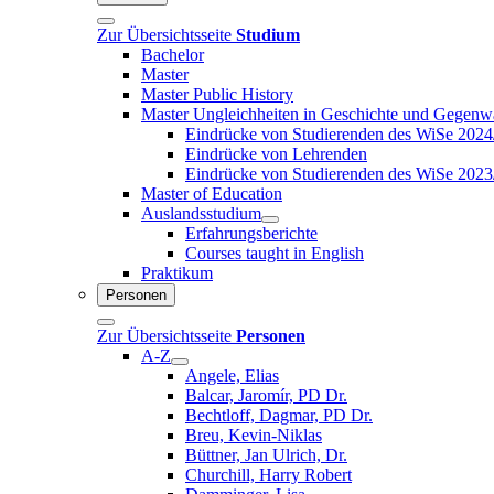
Zur Übersichtsseite
Studium
Bachelor
Master
Master Public History
Master Ungleichheiten in Geschichte und Gegenw
Eindrücke von Studierenden des WiSe 2024
Eindrücke von Lehrenden
Eindrücke von Studierenden des WiSe 2023
Master of Education
Auslandsstudium
Erfahrungsberichte
Courses taught in English
Praktikum
Personen
Zur Übersichtsseite
Personen
A-Z
Angele, Elias
Balcar, Jaromír, PD Dr.
Bechtloff, Dagmar, PD Dr.
Breu, Kevin-Niklas
Büttner, Jan Ulrich, Dr.
Churchill, Harry Robert