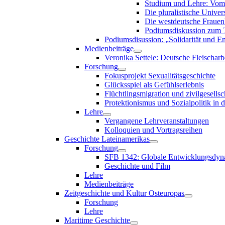
Studium und Lehre: Vom 
Die pluralistische Univers
Die westdeutsche Frauen
Podiumsdiskussion zum T
Podiumsdisussion: „Solidarität und En
Medienbeiträge
Veronika Settele: Deutsche Fleischarb
Forschung
Fokusprojekt Sexualitätsgeschichte
Glücksspiel als Gefühlserlebnis
Flüchtlingsmigration und zivilgesellsch
Protektionismus und Sozialpolitik in
Lehre
Vergangene Lehrveranstaltungen
Kolloquien und Vortragsreihen
Geschichte Lateinamerikas
Forschung
SFB 1342: Globale Entwicklungsdyna
Geschichte und Film
Lehre
Medienbeiträge
Zeitgeschichte und Kultur Osteuropas
Forschung
Lehre
Maritime Geschichte