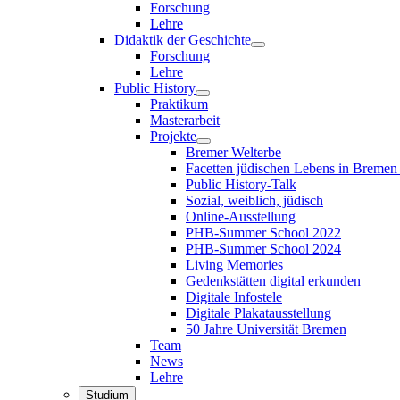
Forschung
Lehre
Didaktik der Geschichte
Forschung
Lehre
Public History
Praktikum
Masterarbeit
Projekte
Bremer Welterbe
Facetten jüdischen Lebens in Breme
Public History-Talk
Sozial, weiblich, jüdisch
Online-Ausstellung
PHB-Summer School 2022
PHB-Summer School 2024
Living Memories
Gedenkstätten digital erkunden
Digitale Infostele
Digitale Plakatausstellung
50 Jahre Universität Bremen
Team
News
Lehre
Studium