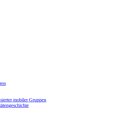
ren
isierter mobiler Gruppen
tätengeschichte