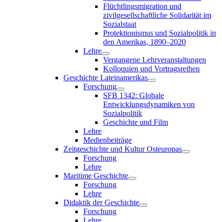
Flüchtlingsmigration und
zivilgesellschaftliche Solidarität im
Sozialstaat
Protektionismus und Sozialpolitik in
den Amerikas, 1890–2020
Lehre
Vergangene Lehrveranstaltungen
Kolloquien und Vortragsreihen
Geschichte Lateinamerikas
Forschung
SFB 1342: Globale
Entwicklungsdynamiken von
Sozialpolitik
Geschichte und Film
Lehre
Medienbeiträge
Zeitgeschichte und Kultur Osteuropas
Forschung
Lehre
Maritime Geschichte
Forschung
Lehre
Didaktik der Geschichte
Forschung
Lehre