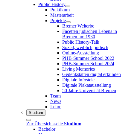
Public History
Praktikum
Masterarbeit
Projekte
Bremer Welterbe
Facetten jüdischen Lebens in
Bremen um 1930
Public History-Talk
Sozial, weiblich, jüdisch
Online-Ausstellung
PHB-Summer School 2022
PHB-Summer School 2024
Living Memories
Gedenkstätten digital erkunden
Digitale Infostele
Digitale Plakatausstellung
50 Jahre Universität Bremen
Team
News
Lehre
Studium
Zur Übersichtsseite
Studium
Bachelor