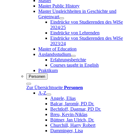
Master
Master Public History
Master Ungleichheiten in Geschichte und
Gegenwart
Eindrücke von Studierenden des WiSe
2024/25
Eindrücke von Lehrenden
Eindrücke von Studierenden des WiSe
2023/24
Master of Education
Auslandsstudium
Erfahrungsberichte
Courses taught in English
Praktikum
Personen
Zur Übersichtsseite
Personen
A-Z
Angele, Elias
Balcar, Jaromír, PD Dr.
Bechtloff, Dagmar, PD Dr.
Breu, Kevin-Niklas
Büttner, Jan Ulrich, Dr.
Churchill, Harry Robert
Damminger, Lisa