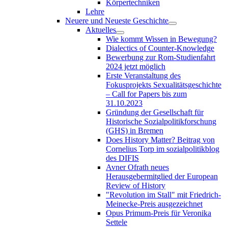
Körpertechniken
Lehre
Neuere und Neueste Geschichte
Aktuelles
Wie kommt Wissen in Bewegung?
Dialectics of Counter-Knowledge
Bewerbung zur Rom-Studienfahrt
2024 jetzt möglich
Erste Veranstaltung des
Fokusprojekts Sexualitätsgeschichte
– Call for Papers bis zum
31.10.2023
Gründung der Gesellschaft für
Historische Sozialpolitikforschung
(GHS) in Bremen
Does History Matter? Beitrag von
Cornelius Torp im sozialpolitikblog
des DIFIS
Avner Ofrath neues
Herausgebermitglied der European
Review of History
"Revolution im Stall" mit Friedrich-
Meinecke-Preis ausgezeichnet
Opus Primum-Preis für Veronika
Settele