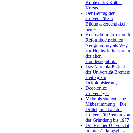
Kontext des Kalten
Kriegs
Der Beitrag der
Universität zur
Bildungsgerechtigkeit
heute
Hochschulreform durch
Reformhochschulen.
Neugründung als Weg
zur Hochschulreform in
der alten
Bundesrepublik?
Das Namibia-Projekt
der Universität Bremen:
Beitrag zur
Dekolonisierung
Decolonize
University?!
Mehr als studentische
Mitbestimmung – Die
Drittelparität an der
Universität Bremen von
der Gründung bis 1977
Die Bremer Universität
in ihrer Anfangsphase