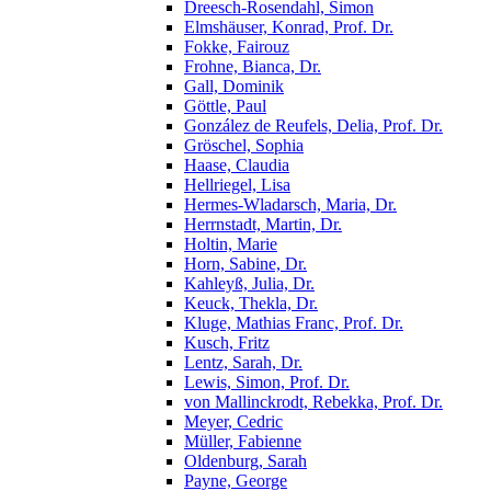
Dreesch-Rosendahl, Simon
Elmshäuser, Konrad, Prof. Dr.
Fokke, Fairouz
Frohne, Bianca, Dr.
Gall, Dominik
Göttle, Paul
González de Reufels, Delia, Prof. Dr.
Gröschel, Sophia
Haase, Claudia
Hellriegel, Lisa
Hermes-Wladarsch, Maria, Dr.
Herrnstadt, Martin, Dr.
Holtin, Marie
Horn, Sabine, Dr.
Kahleyß, Julia, Dr.
Keuck, Thekla, Dr.
Kluge, Mathias Franc, Prof. Dr.
Kusch, Fritz
Lentz, Sarah, Dr.
Lewis, Simon, Prof. Dr.
von Mallinckrodt, Rebekka, Prof. Dr.
Meyer, Cedric
Müller, Fabienne
Oldenburg, Sarah
Payne, George