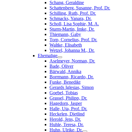
Schang, Geraldine
Schattenberg, Susanne, Prof. Dr.
Schilling, Ruth, Prof. Dr.
Schmacks, Yanara, Dr.
Scholl, Lisa Sophie, M. A.
Sturm-Martin, Imke, Dr.
Thiemann, Gaby
Torp, Cornelius, Prof. Dr.
Waltke, Elisabeth
Wetzel, Johanna M., Dr.
Ehemalige
Aselmeyer, Norman, Dr.
Bade, Oliver
Bärwald, Annika
Borrmann, Ricardo, Dr.
Funke, Benedikt
Gerards Iglesias, Simon
Goebel, Tobias
Grassel, Philipp, Dr.
Hagedorn, Jasper
Halle, Uta, Prof. Dr.
Heckelen, Dietlind
Herold, Jens, Dr.
Huhle, Teresa, Dr.
Huhn, Ulrike, Dr.