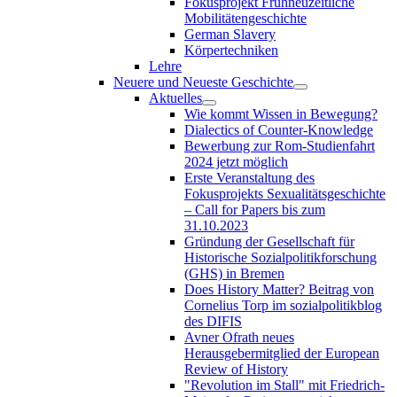
Fokusprojekt Frühneuzeitliche
Mobilitätengeschichte
German Slavery
Körpertechniken
Lehre
Neuere und Neueste Geschichte
Aktuelles
Wie kommt Wissen in Bewegung?
Dialectics of Counter-Knowledge
Bewerbung zur Rom-Studienfahrt
2024 jetzt möglich
Erste Veranstaltung des
Fokusprojekts Sexualitätsgeschichte
– Call for Papers bis zum
31.10.2023
Gründung der Gesellschaft für
Historische Sozialpolitikforschung
(GHS) in Bremen
Does History Matter? Beitrag von
Cornelius Torp im sozialpolitikblog
des DIFIS
Avner Ofrath neues
Herausgebermitglied der European
Review of History
"Revolution im Stall" mit Friedrich-