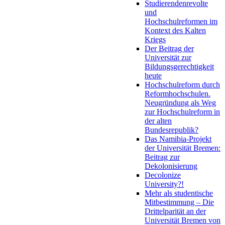
Studierendenrevolte
und
Hochschulreformen im
Kontext des Kalten
Kriegs
Der Beitrag der
Universität zur
Bildungsgerechtigkeit
heute
Hochschulreform durch
Reformhochschulen.
Neugründung als Weg
zur Hochschulreform in
der alten
Bundesrepublik?
Das Namibia-Projekt
der Universität Bremen:
Beitrag zur
Dekolonisierung
Decolonize
University?!
Mehr als studentische
Mitbestimmung – Die
Drittelparität an der
Universität Bremen von