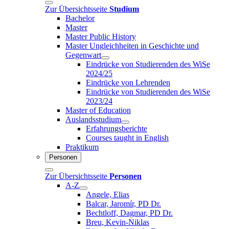
Zur Übersichtsseite
Studium
Bachelor
Master
Master Public History
Master Ungleichheiten in Geschichte und
Gegenwart
Eindrücke von Studierenden des WiSe
2024/25
Eindrücke von Lehrenden
Eindrücke von Studierenden des WiSe
2023/24
Master of Education
Auslandsstudium
Erfahrungsberichte
Courses taught in English
Praktikum
Personen
Zur Übersichtsseite
Personen
A-Z
Angele, Elias
Balcar, Jaromír, PD Dr.
Bechtloff, Dagmar, PD Dr.
Breu, Kevin-Niklas