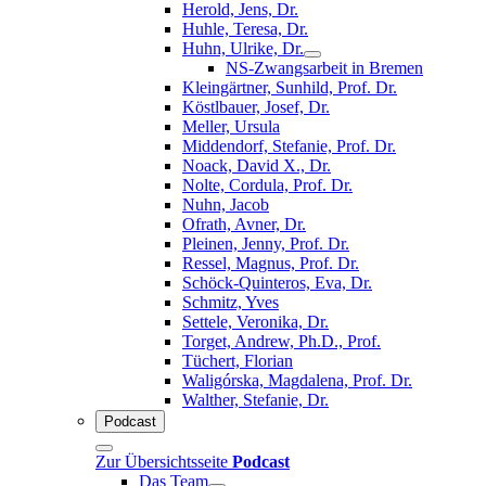
Herold, Jens, Dr.
Huhle, Teresa, Dr.
Huhn, Ulrike, Dr.
NS-Zwangsarbeit in Bremen
Kleingärtner, Sunhild, Prof. Dr.
Köstlbauer, Josef, Dr.
Meller, Ursula
Middendorf, Stefanie, Prof. Dr.
Noack, David X., Dr.
Nolte, Cordula, Prof. Dr.
Nuhn, Jacob
Ofrath, Avner, Dr.
Pleinen, Jenny, Prof. Dr.
Ressel, Magnus, Prof. Dr.
Schöck-Quinteros, Eva, Dr.
Schmitz, Yves
Settele, Veronika, Dr.
Torget, Andrew, Ph.D., Prof.
Tüchert, Florian
Waligórska, Magdalena, Prof. Dr.
Walther, Stefanie, Dr.
Podcast
Zur Übersichtsseite
Podcast
Das Team