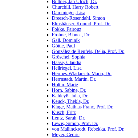
Büttner, Jan Ulrich, Dr.
Churchill, Harry Robert
Damminger, Lisa
Dreesch-Rosendahl, Simon
Elmshäuser, Konrad, Prof. Dr.
Fokke, Fairouz
Frohne, Bianca, Dr.
Gall, Dominik
Göttle, Paul
González de Reufels, Delia, Prof. Dr.
Gröschel, Sophia
Haase, Claudia
Hellriegel, Lisa
Hermes-Wladarsch, Maria, Dr.
Herrnstadt, Martin, Dr.
Holtin, Marie
Horn, Sabine, Dr.
Kahleyß, Julia, Dr.
Keuck, Thekla, Dr.
Kluge, Mathias Franc, Prof. Dr.
Kusch, Fritz
Lentz, Sarah, Dr.
Lewis, Simon, Prof. Dr.
von Mallinckrodt, Rebekka, Prof. Dr.
Meyer, Cedric