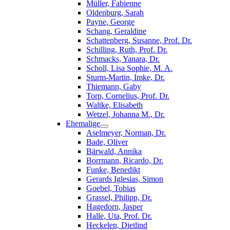
Müller, Fabienne
Oldenburg, Sarah
Payne, George
Schang, Geraldine
Schattenberg, Susanne, Prof. Dr.
Schilling, Ruth, Prof. Dr.
Schmacks, Yanara, Dr.
Scholl, Lisa Sophie, M. A.
Sturm-Martin, Imke, Dr.
Thiemann, Gaby
Torp, Cornelius, Prof. Dr.
Waltke, Elisabeth
Wetzel, Johanna M., Dr.
Ehemalige
Aselmeyer, Norman, Dr.
Bade, Oliver
Bärwald, Annika
Borrmann, Ricardo, Dr.
Funke, Benedikt
Gerards Iglesias, Simon
Goebel, Tobias
Grassel, Philipp, Dr.
Hagedorn, Jasper
Halle, Uta, Prof. Dr.
Heckelen, Dietlind