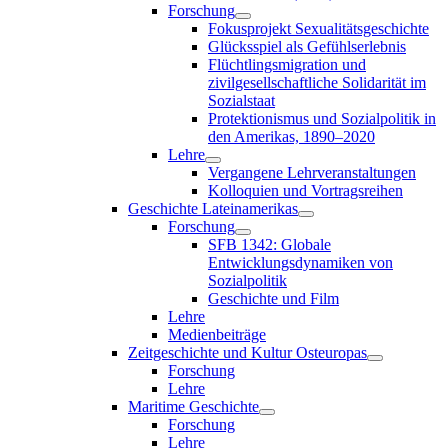
Forschung
Fokusprojekt Sexualitätsgeschichte
Glücksspiel als Gefühlserlebnis
Flüchtlingsmigration und
zivilgesellschaftliche Solidarität im
Sozialstaat
Protektionismus und Sozialpolitik in
den Amerikas, 1890–2020
Lehre
Vergangene Lehrveranstaltungen
Kolloquien und Vortragsreihen
Geschichte Lateinamerikas
Forschung
SFB 1342: Globale
Entwicklungsdynamiken von
Sozialpolitik
Geschichte und Film
Lehre
Medienbeiträge
Zeitgeschichte und Kultur Osteuropas
Forschung
Lehre
Maritime Geschichte
Forschung
Lehre