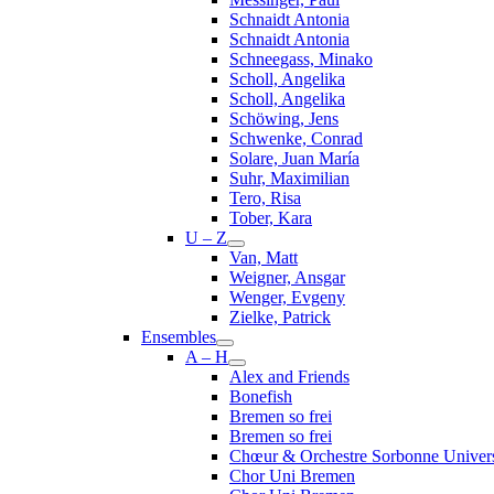
Schnaidt Antonia
Schnaidt Antonia
Schneegass, Minako
Scholl, Angelika
Scholl, Angelika
Schöwing, Jens
Schwenke, Conrad
Solare, Juan María
Suhr, Maximilian
Tero, Risa
Tober, Kara
U – Z
Van, Matt
Weigner, Ansgar
Wenger, Evgeny
Zielke, Patrick
Ensembles
A – H
Alex and Friends
Bonefish
Bremen so frei
Bremen so frei
Chœur & Orchestre Sorbonne Univers
Chor Uni Bremen