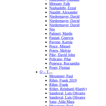
Mörsner, Falk
Nashashibi, Ezzat
Nauditt, Alexander
Niedermayer, David
Niedermayer, David
Niedermayer, David
Nio
Palmeri, Martín
Paniati, Ginevra
Pavone, Karola
Pesce, Miguel
Peters, Melvin
Pike, David John
Policano, Pilar
Popescu, Rucsandra
Poser, Florian
Q – T
Messinger, Paul
Rihm, Frank 2019
Rihm, Frank
Röhrs, Reinhard (Hardy)
Sandoval, Luis Olivares
Sandoval, Luis Olivares
Sanz, Aída Mara
Messinger, Paul