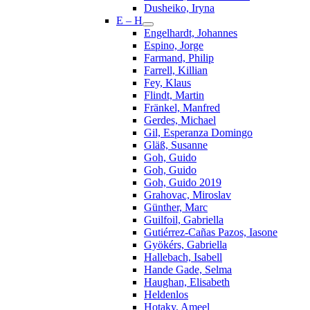
Dusheiko, Iryna
E – H
Engelhardt, Johannes
Espino, Jorge
Farmand, Philip
Farrell, Killian
Fey, Klaus
Flindt, Martin
Fränkel, Manfred
Gerdes, Michael
Gil, Esperanza Domingo
Gläß, Susanne
Goh, Guido
Goh, Guido
Goh, Guido 2019
Grahovac, Miroslav
Günther, Marc
Guilfoil, Gabriella
Gutiérrez-Cañas Pazos, Iasone
Gyökérs, Gabriella
Hallebach, Isabell
Hande Gade, Selma
Haughan, Elisabeth
Heldenlos
Hotaky, Ameel