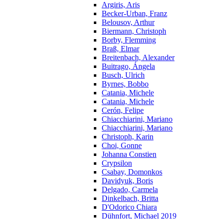
Argiris, Aris
Becker-Urban, Franz
Belousov, Arthur
Biermann, Christoph
Borby, Flemming
Braß, Elmar
Breitenbach, Alexander
Buitrago, Ángela
Busch, Ulrich
Byrnes, Bobbo
Catania, Michele
Catania, Michele
Cerón, Felipe
Chiacchiarini, Mariano
Chiacchiarini, Mariano
Christoph, Karin
Choi, Gonne
Johanna Constien
Crypsilon
Csabay, Domonkos
Davidyuk, Boris
Delgado, Carmela
Dinkelbach, Britta
D'Odorico Chiara
Dühnfort, Michael 2019