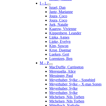
I – L
Israel, Dan
Jantz, Marianne
Joura, Coco
Joura, Coco
Jurk, Natalie
Kaarow, Vivienne
Kippenberg, Leander
Lipka, Agnes
Lipke, Evelyn
Kim, Suwon
Krug, Dagmar
Lueken, Gert
Lorentzen, Ben
M – P
MacDuffie, Carrington
Meregaglia, Alice
Messinger, Paul
Meyerhuber, Sylke – Songbird
Meyerhuber, Sylke – X-mas Songs
Meyerhuber, Sylke
Meyerhuber, Sylke
Michelsen, Nils Torben
Michelsen, Nils Torben
Mittelbach, Nathalie