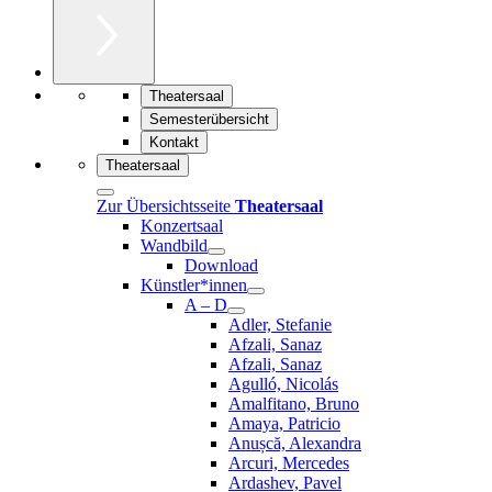
Theatersaal
Semesterübersicht
Kontakt
Theatersaal
Zur Übersichtsseite
Theatersaal
Konzertsaal
Wandbild
Download
Künstler*innen
A – D
Adler, Stefanie
Afzali, Sanaz
Afzali, Sanaz
Agulló, Nicolás
Amalfitano, Bruno
Amaya, Patricio
Anușcă, Alexandra
Arcuri, Mercedes
Ardashev, Pavel