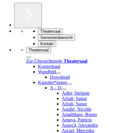
Theatersaal
Semesterübersicht
Kontakt
Theatersaal
Zur Übersichtsseite
Theatersaal
Konzertsaal
Wandbild
Download
Künstler*innen
A – D
Adler, Stefanie
Afzali, Sanaz
Afzali, Sanaz
Agulló, Nicolás
Amalfitano, Bruno
Amaya, Patricio
Anușcă, Alexandra
Arcuri, Mercedes