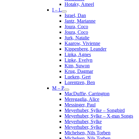
Hotaky, Ameel
I – L
Israel, Dan
Jantz, Marianne
Joura, Coco
Joura, Coco
Jurk, Natalie
Kaarow, Vivienne
Kippenberg, Leander
Lipka, Agnes
Lipke, Evelyn
Kim, Suwon
Krug, Dagmar
Lueken, Gert
Lorentzen, Ben
M – P
MacDuffie, Carrington
Meregaglia, Alice
Messinger, Paul
Meyerhuber, Sylke – Songbird
Meyerhuber, Sylke – X-mas Songs
Meyerhuber, Sylke
Meyerhuber, Sylke
Michelsen, Nils Torben
Michelsen, Nils Torben