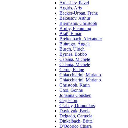
Ardashev, Pavel
Argiris, Aris
Becker-Urban, Franz
Belousov, Arthur
Biermann, Christoph
Borby, Flemming
Braß, Elmar
Breitenbach, Alexander
Buitrago, Ángela
Busch, Ulrich
Byrnes, Bobbo
Catania, Michele
Catania, Michele
Cerón, Felipe
Chiacchiarini, Mariano
Chiacchiarini, Mariano
Christoph, Karin
Choi, Gonne
Johanna Constien
Crypsilon
Csabay, Domonkos
Davidyuk, Boris
Delgado, Carmela
Dinkelbach, Britta
D'Odorico Chiara