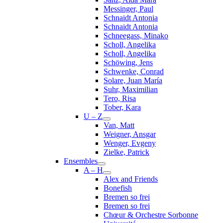
Messinger, Paul
Schnaidt Antonia
Schnaidt Antonia
Schneegass, Minako
Scholl, Angelika
Scholl, Angelika
Schöwing, Jens
Schwenke, Conrad
Solare, Juan María
Suhr, Maximilian
Tero, Risa
Tober, Kara
U – Z
Van, Matt
Weigner, Ansgar
Wenger, Evgeny
Zielke, Patrick
Ensembles
A – H
Alex and Friends
Bonefish
Bremen so frei
Bremen so frei
Chœur & Orchestre Sorbonne