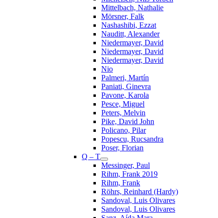
Mittelbach, Nathalie
Mörsner, Falk
Nashashibi, Ezzat
Nauditt, Alexander
Niedermayer, David
Niedermayer, David
Niedermayer, David
Nio
Palmeri, Martín
Paniati, Ginevra
Pavone, Karola
Pesce, Miguel
Peters, Melvin
Pike, David John
Policano, Pilar
Popescu, Rucsandra
Poser, Florian
Q – T
Messinger, Paul
Rihm, Frank 2019
Rihm, Frank
Röhrs, Reinhard (Hardy)
Sandoval, Luis Olivares
Sandoval, Luis Olivares
Sanz, Aída Mara