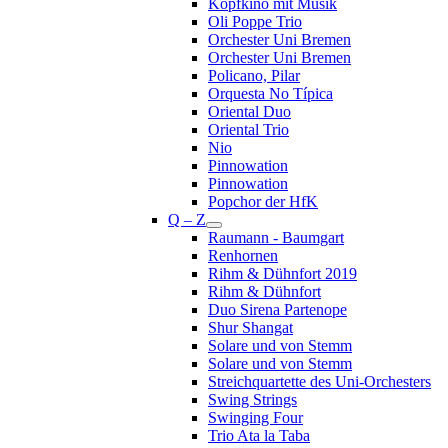
Kopfkino mit Musik
Oli Poppe Trio
Orchester Uni Bremen
Orchester Uni Bremen
Policano, Pilar
Orquesta No Típica
Oriental Duo
Oriental Trio
Nio
Pinnowation
Pinnowation
Popchor der HfK
Q – Z
Raumann - Baumgart
Renhornen
Rihm & Dühnfort 2019
Rihm & Dühnfort
Duo Sirena Partenope
Shur Shangat
Solare und von Stemm
Solare und von Stemm
Streichquartette des Uni-Orchesters
Swing Strings
Swinging Four
Trio Ata la Taba