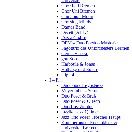
Université
Chor Uni Bremen
Chor Uni Bremen
Cinnamon Moon
Crossing Minds
Damas Band
Dezett (AHK)
Dos a Cu4tro
DPM – Duo Poetico Musicale
Fagotttrio des Uniorchesters Bremen
Genna + Jesse
goraSon
Harbottle & Jonas
Hatházy und Solare
High 4
I – P
Duo Joura-Legostaeva
Meyerhuber - Scholl
Duo Poser & Braß
Duo Poser & Olesch
Duo Los Vientos
Iazzika Jazz Quintet
Jazz-Trio Poser-Troschel-Haupt
Kammermusik-Ensembles der
Universität Bremen