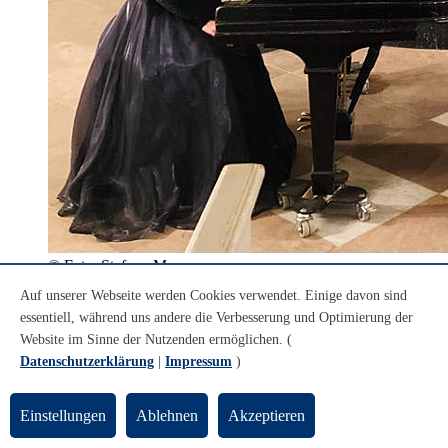
© Foto: Stefano Marano
Kristina Legostaeva/Klavier und Coco Joura/Sopran
Auf unserer Webseite werden Cookies verwendet. Einige davon sind
essentiell, während uns andere die Verbesserung und Optimierung der
Coco Joura/Sopran und Kristina
Website im Sinne der Nutzenden ermöglichen. (
Legostaeva/Klavier
Datenschutzerklärung
|
Impressum
)
Die beiden Musikerinnen gestalten gemeinsam ein buntes
musikalisches Programm, von Chanson über Oper bis zu
Einstellungen
Ablehnen
Akzeptieren
unterhaltsamen Kabarettstücken. In diesem Mittagskonzert werden