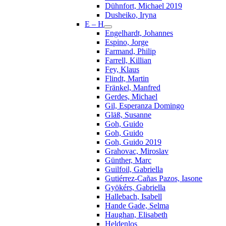
Dühnfort, Michael 2019
Dusheiko, Iryna
E – H
Engelhardt, Johannes
Espino, Jorge
Farmand, Philip
Farrell, Killian
Fey, Klaus
Flindt, Martin
Fränkel, Manfred
Gerdes, Michael
Gil, Esperanza Domingo
Gläß, Susanne
Goh, Guido
Goh, Guido
Goh, Guido 2019
Grahovac, Miroslav
Günther, Marc
Guilfoil, Gabriella
Gutiérrez-Cañas Pazos, Iasone
Gyökérs, Gabriella
Hallebach, Isabell
Hande Gade, Selma
Haughan, Elisabeth
Heldenlos