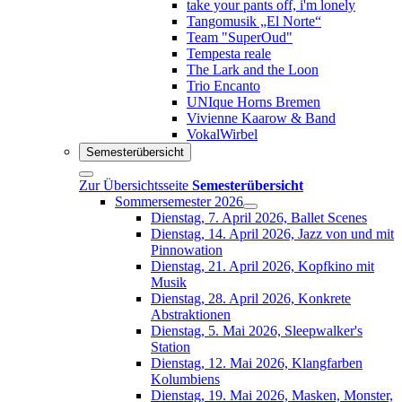
take your pants off, i'm lonely
Tangomusik „El Norte“
Team "SuperOud"
Tempesta reale
The Lark and the Loon
Trio Encanto
UNIque Horns Bremen
Vivienne Kaarow & Band
VokalWirbel
Semesterübersicht
Zur Übersichtsseite
Semesterübersicht
Sommersemester 2026
Dienstag, 7. April 2026, Ballet Scenes
Dienstag, 14. April 2026, Jazz von und mit
Pinnowation
Dienstag, 21. April 2026, Kopfkino mit
Musik
Dienstag, 28. April 2026, Konkrete
Abstraktionen
Dienstag, 5. Mai 2026, Sleepwalker's
Station
Dienstag, 12. Mai 2026, Klangfarben
Kolumbiens
Dienstag, 19. Mai 2026, Masken, Monster,