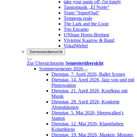
take your pants off, i'm lonely
Tangomusik „El Norte“
Team "SuperOud"
Tempesta reale
The Lark and the Loon
Trio Encanto
UNIque Horns Bremen
Vivienne Kaarow & Band
VokalWirbel
Semesterübersicht
Zur Übersichtsseite
Semesterübersicht
Sommersemester 2026
Dienstag, 7. April 2026, Ballet Scenes
Dienstag, 14. April 2026, Jazz von und mit
Pinnowation
Dienstag, 21. April 2026, Kopfkino mit
Musik
Dienstag, 28. April 2026, Konkrete
Abstraktionen
Dienstag, 5. Mai 2026, Sleepwalker's
Station
Dienstag, 12. Mai 2026, Klangfarben
Kolumbiens
Dienstag, 19. Mai 2026, Masken, Monster,