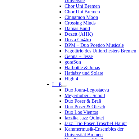
Université
Chor Uni Bremen
Chor Uni Bremen
Cinnamon Moon
Crossing Minds
Damas Band
Dezett (AHK)
Dos a Cu4tro
DPM – Duo Poetico Musicale
Fagotttrio des Uniorchesters Bremen
Genna + Jesse
goraSon
Harbottle & Jonas
Hatházy und Solare
High 4
I – P
Duo Joura-Legostaeva
Meyerhuber - Scholl
Duo Poser & Braß
Duo Poser & Olesch
Duo Los Vientos
Iazzika Jazz Quintet
Jazz-Trio Poser-Troschel-Haupt
Kammermusik-Ensembles der
Universität Bremen