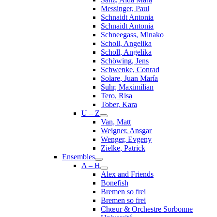
Messinger, Paul
Schnaidt Antonia
Schnaidt Antonia
Schneegass, Minako
Scholl, Angelika
Scholl, Angelika
Schöwing, Jens
Schwenke, Conrad
Solare, Juan María
Suhr, Maximilian
Tero, Risa
Tober, Kara
U – Z
Van, Matt
Weigner, Ansgar
Wenger, Evgeny
Zielke, Patrick
Ensembles
A – H
Alex and Friends
Bonefish
Bremen so frei
Bremen so frei
Chœur & Orchestre Sorbonne