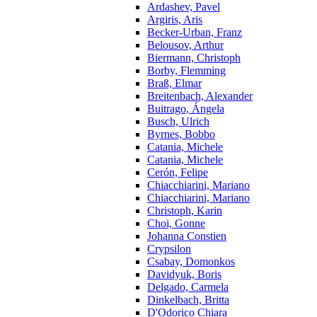
Ardashev, Pavel
Argiris, Aris
Becker-Urban, Franz
Belousov, Arthur
Biermann, Christoph
Borby, Flemming
Braß, Elmar
Breitenbach, Alexander
Buitrago, Ángela
Busch, Ulrich
Byrnes, Bobbo
Catania, Michele
Catania, Michele
Cerón, Felipe
Chiacchiarini, Mariano
Chiacchiarini, Mariano
Christoph, Karin
Choi, Gonne
Johanna Constien
Crypsilon
Csabay, Domonkos
Davidyuk, Boris
Delgado, Carmela
Dinkelbach, Britta
D'Odorico Chiara