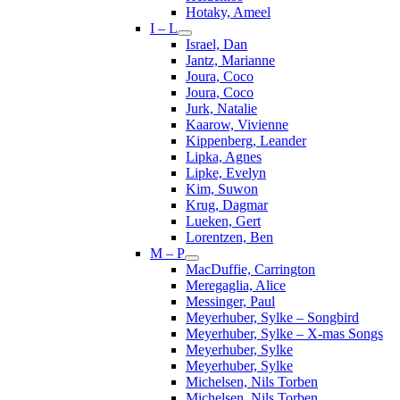
Hotaky, Ameel
I – L
Israel, Dan
Jantz, Marianne
Joura, Coco
Joura, Coco
Jurk, Natalie
Kaarow, Vivienne
Kippenberg, Leander
Lipka, Agnes
Lipke, Evelyn
Kim, Suwon
Krug, Dagmar
Lueken, Gert
Lorentzen, Ben
M – P
MacDuffie, Carrington
Meregaglia, Alice
Messinger, Paul
Meyerhuber, Sylke – Songbird
Meyerhuber, Sylke – X-mas Songs
Meyerhuber, Sylke
Meyerhuber, Sylke
Michelsen, Nils Torben
Michelsen, Nils Torben