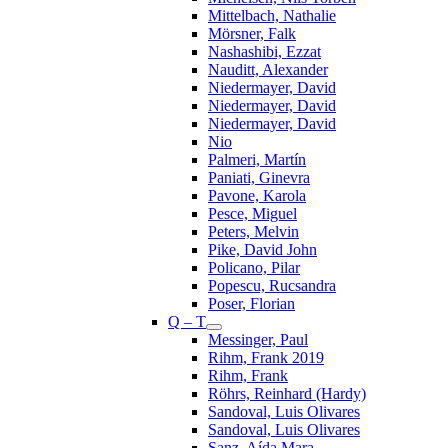
Mittelbach, Nathalie
Mörsner, Falk
Nashashibi, Ezzat
Nauditt, Alexander
Niedermayer, David
Niedermayer, David
Niedermayer, David
Nio
Palmeri, Martín
Paniati, Ginevra
Pavone, Karola
Pesce, Miguel
Peters, Melvin
Pike, David John
Policano, Pilar
Popescu, Rucsandra
Poser, Florian
Q – T
Messinger, Paul
Rihm, Frank 2019
Rihm, Frank
Röhrs, Reinhard (Hardy)
Sandoval, Luis Olivares
Sandoval, Luis Olivares
Sanz, Aída Mara