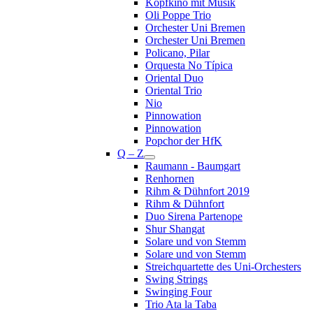
Kopfkino mit Musik
Oli Poppe Trio
Orchester Uni Bremen
Orchester Uni Bremen
Policano, Pilar
Orquesta No Típica
Oriental Duo
Oriental Trio
Nio
Pinnowation
Pinnowation
Popchor der HfK
Q – Z
Raumann - Baumgart
Renhornen
Rihm & Dühnfort 2019
Rihm & Dühnfort
Duo Sirena Partenope
Shur Shangat
Solare und von Stemm
Solare und von Stemm
Streichquartette des Uni-Orchesters
Swing Strings
Swinging Four
Trio Ata la Taba