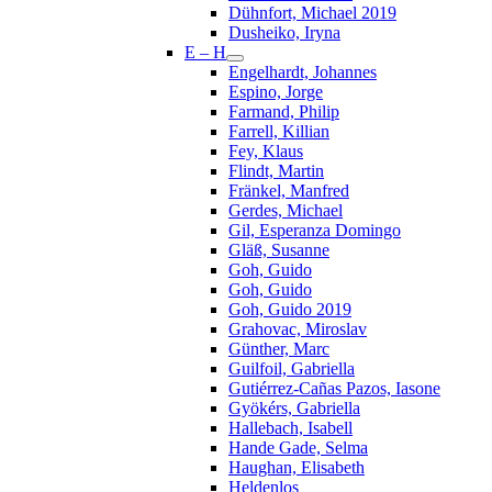
Dühnfort, Michael 2019
Dusheiko, Iryna
E – H
Engelhardt, Johannes
Espino, Jorge
Farmand, Philip
Farrell, Killian
Fey, Klaus
Flindt, Martin
Fränkel, Manfred
Gerdes, Michael
Gil, Esperanza Domingo
Gläß, Susanne
Goh, Guido
Goh, Guido
Goh, Guido 2019
Grahovac, Miroslav
Günther, Marc
Guilfoil, Gabriella
Gutiérrez-Cañas Pazos, Iasone
Gyökérs, Gabriella
Hallebach, Isabell
Hande Gade, Selma
Haughan, Elisabeth
Heldenlos