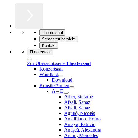
Theatersaal
Semesterübersicht
Kontakt
Theatersaal
Zur Übersichtsseite
Theatersaal
Konzertsaal
Wandbild
Download
Künstler*innen
A – D
Adler, Stefanie
Afzali, Sanaz
Afzali, Sanaz
Agulló, Nicolás
Amalfitano, Bruno
Amaya, Patricio
Anușcă, Alexandra
Arcuri, Mercedes