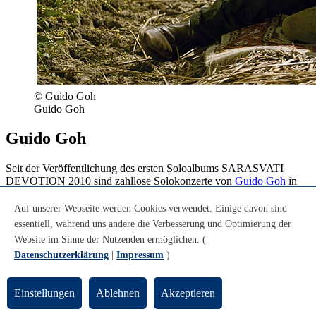
© Guido Goh
Guido Goh
Guido Goh
Seit der Veröffentlichung des ersten Soloalbums SARASVATI
DEVOTION 2010 sind zahllose Solokonzerte von
Guido Goh
in
Deutschland, England, Irland und Holland ins Land gegangen. Das
zweite Album SONGS FOR THE MIDNIGHT SUN, das von
Auf unserer Webseite werden Cookies verwendet. Einige davon sind
einer einsamen Reise Guido Gohs in den hohen Norden Schwedens
essentiell, während uns andere die Verbesserung und Optimierung der
inspiriert ist, verkaufte sich noch rasanter als das erste Album.
Website im Sinne der Nutzenden ermöglichen. (
Datenschutzerklärung
|
Impressum
)
Nachdem es dann zwei Jahre lang ruhig um den Sänger wurde und
er sich an die Nordsee in sein Haus zurückzog, trat er 2018 umso
auffallender wieder in Erscheinung: Die Castingshow VOICE OF
Einstellungen
Ablehnen
Akzeptieren
GERMANY entdeckte den außergewöhnlichen Sänger und
Musiker. Der Erfolg war gigantisch, als sich der Sänger von