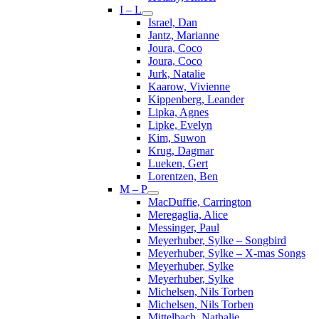
I – L
Israel, Dan
Jantz, Marianne
Joura, Coco
Joura, Coco
Jurk, Natalie
Kaarow, Vivienne
Kippenberg, Leander
Lipka, Agnes
Lipke, Evelyn
Kim, Suwon
Krug, Dagmar
Lueken, Gert
Lorentzen, Ben
M – P
MacDuffie, Carrington
Meregaglia, Alice
Messinger, Paul
Meyerhuber, Sylke – Songbird
Meyerhuber, Sylke – X-mas Songs
Meyerhuber, Sylke
Meyerhuber, Sylke
Michelsen, Nils Torben
Michelsen, Nils Torben
Mittelbach, Nathalie