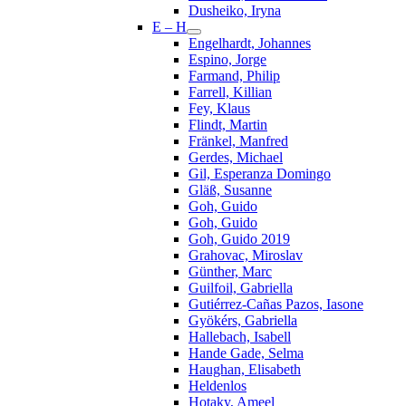
Dusheiko, Iryna
E – H
Engelhardt, Johannes
Espino, Jorge
Farmand, Philip
Farrell, Killian
Fey, Klaus
Flindt, Martin
Fränkel, Manfred
Gerdes, Michael
Gil, Esperanza Domingo
Gläß, Susanne
Goh, Guido
Goh, Guido
Goh, Guido 2019
Grahovac, Miroslav
Günther, Marc
Guilfoil, Gabriella
Gutiérrez-Cañas Pazos, Iasone
Gyökérs, Gabriella
Hallebach, Isabell
Hande Gade, Selma
Haughan, Elisabeth
Heldenlos
Hotaky, Ameel