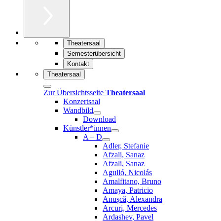
Theatersaal
Semesterübersicht
Kontakt
Theatersaal
Zur Übersichtsseite
Theatersaal
Konzertsaal
Wandbild
Download
Künstler*innen
A – D
Adler, Stefanie
Afzali, Sanaz
Afzali, Sanaz
Agulló, Nicolás
Amalfitano, Bruno
Amaya, Patricio
Anușcă, Alexandra
Arcuri, Mercedes
Ardashev, Pavel