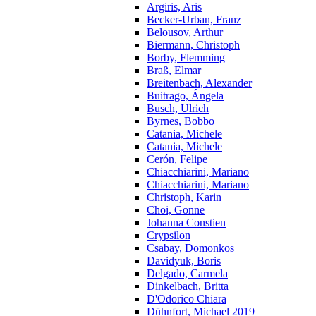
Argiris, Aris
Becker-Urban, Franz
Belousov, Arthur
Biermann, Christoph
Borby, Flemming
Braß, Elmar
Breitenbach, Alexander
Buitrago, Ángela
Busch, Ulrich
Byrnes, Bobbo
Catania, Michele
Catania, Michele
Cerón, Felipe
Chiacchiarini, Mariano
Chiacchiarini, Mariano
Christoph, Karin
Choi, Gonne
Johanna Constien
Crypsilon
Csabay, Domonkos
Davidyuk, Boris
Delgado, Carmela
Dinkelbach, Britta
D'Odorico Chiara
Dühnfort, Michael 2019