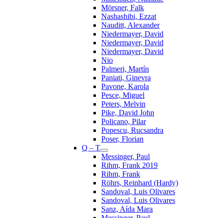
Mörsner, Falk
Nashashibi, Ezzat
Nauditt, Alexander
Niedermayer, David
Niedermayer, David
Niedermayer, David
Nio
Palmeri, Martín
Paniati, Ginevra
Pavone, Karola
Pesce, Miguel
Peters, Melvin
Pike, David John
Policano, Pilar
Popescu, Rucsandra
Poser, Florian
Q – T
Messinger, Paul
Rihm, Frank 2019
Rihm, Frank
Röhrs, Reinhard (Hardy)
Sandoval, Luis Olivares
Sandoval, Luis Olivares
Sanz, Aída Mara
Messinger, Paul