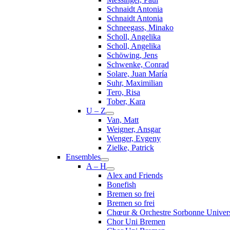
Schnaidt Antonia
Schnaidt Antonia
Schneegass, Minako
Scholl, Angelika
Scholl, Angelika
Schöwing, Jens
Schwenke, Conrad
Solare, Juan María
Suhr, Maximilian
Tero, Risa
Tober, Kara
U – Z
Van, Matt
Weigner, Ansgar
Wenger, Evgeny
Zielke, Patrick
Ensembles
A – H
Alex and Friends
Bonefish
Bremen so frei
Bremen so frei
Chœur & Orchestre Sorbonne Univers
Chor Uni Bremen