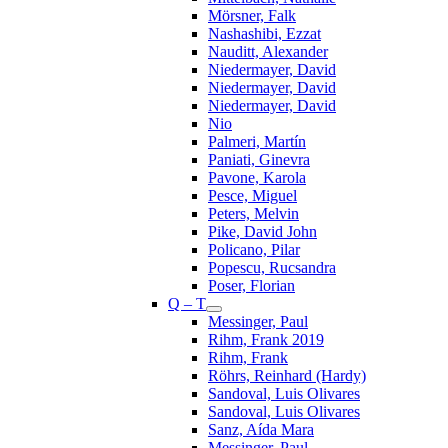
Mörsner, Falk
Nashashibi, Ezzat
Nauditt, Alexander
Niedermayer, David
Niedermayer, David
Niedermayer, David
Nio
Palmeri, Martín
Paniati, Ginevra
Pavone, Karola
Pesce, Miguel
Peters, Melvin
Pike, David John
Policano, Pilar
Popescu, Rucsandra
Poser, Florian
Q – T
Messinger, Paul
Rihm, Frank 2019
Rihm, Frank
Röhrs, Reinhard (Hardy)
Sandoval, Luis Olivares
Sandoval, Luis Olivares
Sanz, Aída Mara
Messinger, Paul