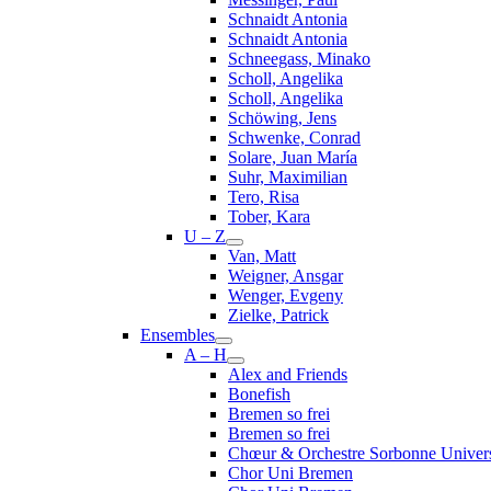
Schnaidt Antonia
Schnaidt Antonia
Schneegass, Minako
Scholl, Angelika
Scholl, Angelika
Schöwing, Jens
Schwenke, Conrad
Solare, Juan María
Suhr, Maximilian
Tero, Risa
Tober, Kara
U – Z
Van, Matt
Weigner, Ansgar
Wenger, Evgeny
Zielke, Patrick
Ensembles
A – H
Alex and Friends
Bonefish
Bremen so frei
Bremen so frei
Chœur & Orchestre Sorbonne Univers
Chor Uni Bremen