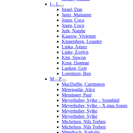
I – L
Israel, Dan
Jantz, Marianne
Joura, Coco
Joura, Coco
Jurk, Natalie
Kaarow, Vivienne
Kippenberg, Leander
Lipka, Agnes
Lipke, Evelyn
Kim, Suwon
Krug, Dagmar
Lueken, Gert
Lorentzen, Ben
M – P
MacDuffie, Carrington
Meregaglia, Alice
Messinger, Paul
Meyerhuber, Sylke – Songbird
Meyerhuber, Sylke – X-mas Songs
Meyerhuber, Sylke
Meyerhuber, Sylke
Michelsen, Nils Torben
Michelsen, Nils Torben
Mittelbach, Nathalie