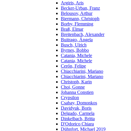
Argiris, Aris
Becker-Urban, Franz
Belousov, Arthur
Biermann, Christoph
Borby, Flemming
Braß, Elmar
Breitenbach, Alexander
Buitrago, Ángela
Busch, Ulrich
Byrnes, Bobbo
Catania, Michele
Catania, Michele
Cerón, Felipe
Chiacchiarini, Mariano
Chiacchiarini, Mariano
Christoph, Karin
Choi, Gonne
Johanna Constien
Crypsilon
Csabay, Domonkos
Davidyuk, Boris
Delgado, Carmela
Dinkelbach, Britta
D'Odorico Chiara
Dühnfort, Michael 2019