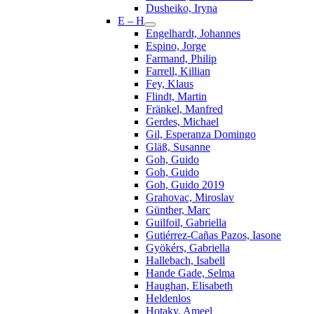
Dusheiko, Iryna
E – H
Engelhardt, Johannes
Espino, Jorge
Farmand, Philip
Farrell, Killian
Fey, Klaus
Flindt, Martin
Fränkel, Manfred
Gerdes, Michael
Gil, Esperanza Domingo
Gläß, Susanne
Goh, Guido
Goh, Guido
Goh, Guido 2019
Grahovac, Miroslav
Günther, Marc
Guilfoil, Gabriella
Gutiérrez-Cañas Pazos, Iasone
Gyökérs, Gabriella
Hallebach, Isabell
Hande Gade, Selma
Haughan, Elisabeth
Heldenlos
Hotaky, Ameel