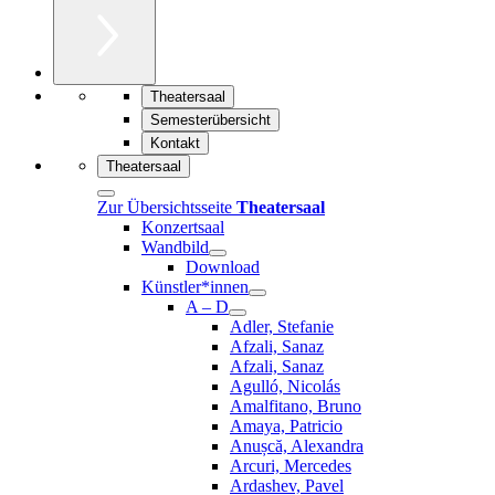
Theatersaal
Semesterübersicht
Kontakt
Theatersaal
Zur Übersichtsseite
Theatersaal
Konzertsaal
Wandbild
Download
Künstler*innen
A – D
Adler, Stefanie
Afzali, Sanaz
Afzali, Sanaz
Agulló, Nicolás
Amalfitano, Bruno
Amaya, Patricio
Anușcă, Alexandra
Arcuri, Mercedes
Ardashev, Pavel