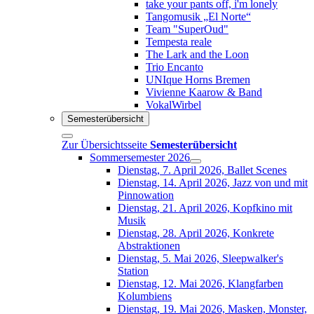
take your pants off, i'm lonely
Tangomusik „El Norte“
Team "SuperOud"
Tempesta reale
The Lark and the Loon
Trio Encanto
UNIque Horns Bremen
Vivienne Kaarow & Band
VokalWirbel
Semesterübersicht
Zur Übersichtsseite
Semesterübersicht
Sommersemester 2026
Dienstag, 7. April 2026, Ballet Scenes
Dienstag, 14. April 2026, Jazz von und mit
Pinnowation
Dienstag, 21. April 2026, Kopfkino mit
Musik
Dienstag, 28. April 2026, Konkrete
Abstraktionen
Dienstag, 5. Mai 2026, Sleepwalker's
Station
Dienstag, 12. Mai 2026, Klangfarben
Kolumbiens
Dienstag, 19. Mai 2026, Masken, Monster,