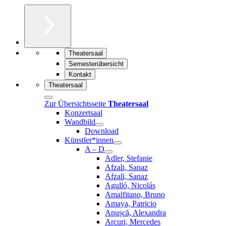
Theatersaal
Semesterübersicht
Kontakt
Theatersaal
Zur Übersichtsseite
Theatersaal
Konzertsaal
Wandbild
Download
Künstler*innen
A – D
Adler, Stefanie
Afzali, Sanaz
Afzali, Sanaz
Agulló, Nicolás
Amalfitano, Bruno
Amaya, Patricio
Anușcă, Alexandra
Arcuri, Mercedes