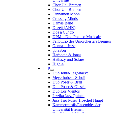
Université
Chor Uni Bremen
Chor Uni Bremen
Cinnamon Moon
Crossing Minds
Damas Band
Dezett (AHK)
Dos a Cu4tro
DPM – Duo Poetico Musicale
Fagotttrio des Uniorchesters Bremen
Genna + Jesse
goraSon
Harbottle & Jonas
Hatházy und Solare
High 4
I – P
Duo Joura-Legostaeva
Meyerhuber - Scholl
Duo Poser & Braß
Duo Poser & Olesch
Duo Los Vientos
Iazzika Jazz Quintet
Jazz-Trio Poser-Troschel-Haupt
Kammermusik-Ensembles der
Universität Bremen