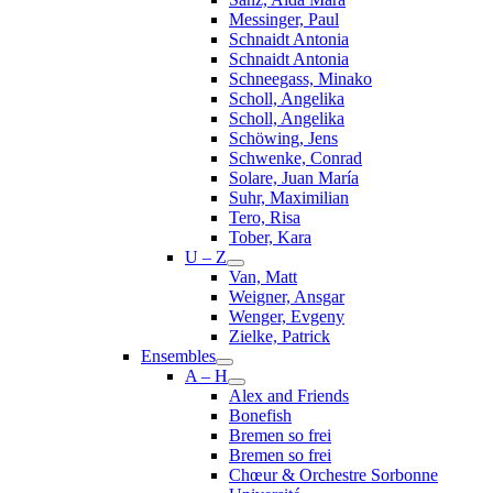
Messinger, Paul
Schnaidt Antonia
Schnaidt Antonia
Schneegass, Minako
Scholl, Angelika
Scholl, Angelika
Schöwing, Jens
Schwenke, Conrad
Solare, Juan María
Suhr, Maximilian
Tero, Risa
Tober, Kara
U – Z
Van, Matt
Weigner, Ansgar
Wenger, Evgeny
Zielke, Patrick
Ensembles
A – H
Alex and Friends
Bonefish
Bremen so frei
Bremen so frei
Chœur & Orchestre Sorbonne