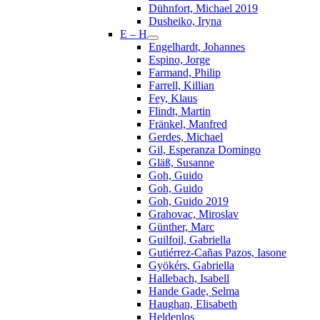
Dühnfort, Michael 2019
Dusheiko, Iryna
E – H
Engelhardt, Johannes
Espino, Jorge
Farmand, Philip
Farrell, Killian
Fey, Klaus
Flindt, Martin
Fränkel, Manfred
Gerdes, Michael
Gil, Esperanza Domingo
Gläß, Susanne
Goh, Guido
Goh, Guido
Goh, Guido 2019
Grahovac, Miroslav
Günther, Marc
Guilfoil, Gabriella
Gutiérrez-Cañas Pazos, Iasone
Gyökérs, Gabriella
Hallebach, Isabell
Hande Gade, Selma
Haughan, Elisabeth
Heldenlos