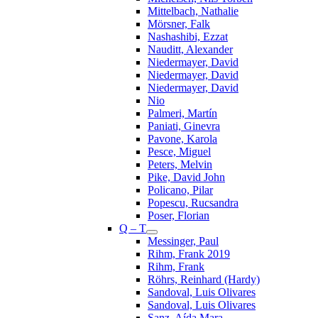
Mittelbach, Nathalie
Mörsner, Falk
Nashashibi, Ezzat
Nauditt, Alexander
Niedermayer, David
Niedermayer, David
Niedermayer, David
Nio
Palmeri, Martín
Paniati, Ginevra
Pavone, Karola
Pesce, Miguel
Peters, Melvin
Pike, David John
Policano, Pilar
Popescu, Rucsandra
Poser, Florian
Q – T
Messinger, Paul
Rihm, Frank 2019
Rihm, Frank
Röhrs, Reinhard (Hardy)
Sandoval, Luis Olivares
Sandoval, Luis Olivares
Sanz, Aída Mara