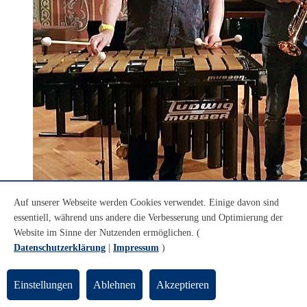
Auf unserer Webseite werden Cookies verwendet. Einige davon sind
essentiell, während uns andere die Verbesserung und Optimierung der
© privat
Website im Sinne der Nutzenden ermöglichen. (
Jazz-Trio Poser-Troschel-Haupt
Datenschutzerklärung
|
Impressum
)
Jazz-Trio Poser-Troschel-Haupt
Einstellungen
Ablehnen
Akzeptieren
Eine Entdeckungsreise: Atmosphärisch, tiefgründig und spannend.