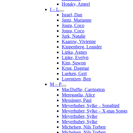
Hotaky, Ameel
I – L
Israel, Dan
Jantz, Marianne
Joura, Coco
Joura, Coco
Jurk, Natalie
Kaarow, Vivienne
Kippenberg, Leander
Lipka, Agnes
Lipke, Evelyn
Kim, Suwon
Krug, Dagmar
Lueken, Gert
Lorentzen, Ben
M – P
MacDuffie, Carrington
Meregaglia, Alice
Messinger, Paul
Meyerhuber, Sylke – Songbird
Meyerhuber, Sylke – X-mas Songs
Meyerhuber, Sylke
Meyerhuber, Sylke
Michelsen, Nils Torben
Michelsen, Nils Torben