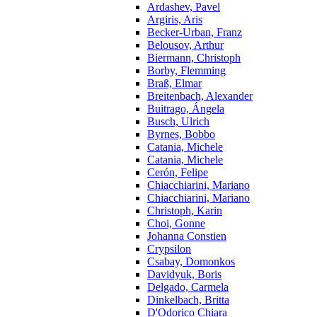
Ardashev, Pavel
Argiris, Aris
Becker-Urban, Franz
Belousov, Arthur
Biermann, Christoph
Borby, Flemming
Braß, Elmar
Breitenbach, Alexander
Buitrago, Ángela
Busch, Ulrich
Byrnes, Bobbo
Catania, Michele
Catania, Michele
Cerón, Felipe
Chiacchiarini, Mariano
Chiacchiarini, Mariano
Christoph, Karin
Choi, Gonne
Johanna Constien
Crypsilon
Csabay, Domonkos
Davidyuk, Boris
Delgado, Carmela
Dinkelbach, Britta
D'Odorico Chiara