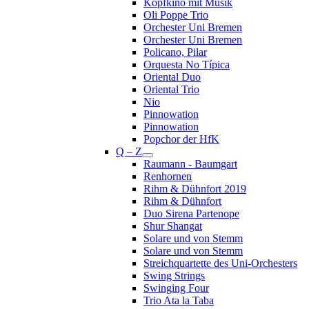
Kopfkino mit Musik
Oli Poppe Trio
Orchester Uni Bremen
Orchester Uni Bremen
Policano, Pilar
Orquesta No Típica
Oriental Duo
Oriental Trio
Nio
Pinnowation
Pinnowation
Popchor der HfK
Q – Z
Raumann - Baumgart
Renhornen
Rihm & Dühnfort 2019
Rihm & Dühnfort
Duo Sirena Partenope
Shur Shangat
Solare und von Stemm
Solare und von Stemm
Streichquartette des Uni-Orchesters
Swing Strings
Swinging Four
Trio Ata la Taba