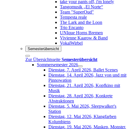
take your pants off, i'm lonely
Tangomusik „El Norte“
Team "SuperOud"
Tempesta reale
The Lark and the Loon
Trio Encanto
UNIque Horns Bremen
Vivienne Kaarow & Band
VokalWirbel
Semesterübersicht
Zur Übersichtsseite
Semesterübersicht
Sommersemester 2026
Dienstag, 7. April 2026, Ballet Scenes
Dienstag, 14. April 2026, Jazz von und mit
Pinnowation
Dienstag, 21. April 2026, Kopfkino mit
Musik
Dienstag, 28. April 2026, Konkrete
Abstraktionen
Dienstag, 5. Mai 2026, Sleepwalker's
Station
Dienstag, 12. Mai 2026, Klangfarben
Kolumbiens
Dienstag, 19. Mai 2026, Masken, Monster,