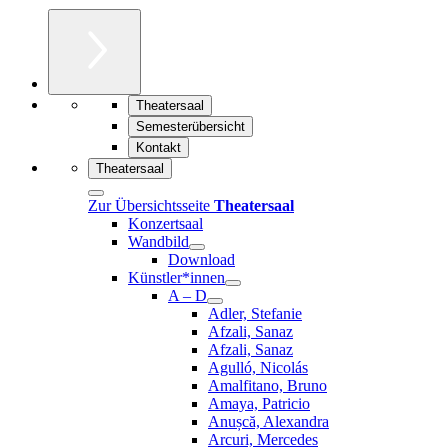
Theatersaal
Semesterübersicht
Kontakt
Theatersaal
Zur Übersichtsseite
Theatersaal
Konzertsaal
Wandbild
Download
Künstler*innen
A – D
Adler, Stefanie
Afzali, Sanaz
Afzali, Sanaz
Agulló, Nicolás
Amalfitano, Bruno
Amaya, Patricio
Anușcă, Alexandra
Arcuri, Mercedes