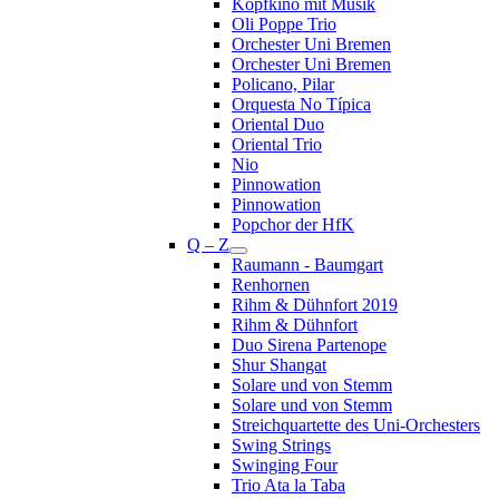
Kopfkino mit Musik
Oli Poppe Trio
Orchester Uni Bremen
Orchester Uni Bremen
Policano, Pilar
Orquesta No Típica
Oriental Duo
Oriental Trio
Nio
Pinnowation
Pinnowation
Popchor der HfK
Q – Z
Raumann - Baumgart
Renhornen
Rihm & Dühnfort 2019
Rihm & Dühnfort
Duo Sirena Partenope
Shur Shangat
Solare und von Stemm
Solare und von Stemm
Streichquartette des Uni-Orchesters
Swing Strings
Swinging Four
Trio Ata la Taba