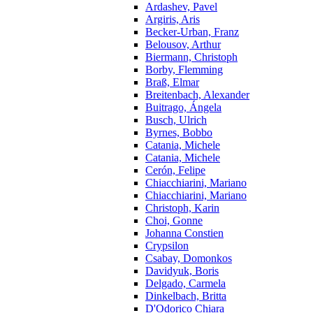
Ardashev, Pavel
Argiris, Aris
Becker-Urban, Franz
Belousov, Arthur
Biermann, Christoph
Borby, Flemming
Braß, Elmar
Breitenbach, Alexander
Buitrago, Ángela
Busch, Ulrich
Byrnes, Bobbo
Catania, Michele
Catania, Michele
Cerón, Felipe
Chiacchiarini, Mariano
Chiacchiarini, Mariano
Christoph, Karin
Choi, Gonne
Johanna Constien
Crypsilon
Csabay, Domonkos
Davidyuk, Boris
Delgado, Carmela
Dinkelbach, Britta
D'Odorico Chiara