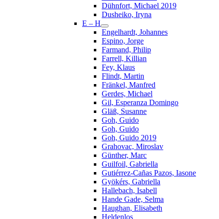
Dühnfort, Michael 2019
Dusheiko, Iryna
E – H
Engelhardt, Johannes
Espino, Jorge
Farmand, Philip
Farrell, Killian
Fey, Klaus
Flindt, Martin
Fränkel, Manfred
Gerdes, Michael
Gil, Esperanza Domingo
Gläß, Susanne
Goh, Guido
Goh, Guido
Goh, Guido 2019
Grahovac, Miroslav
Günther, Marc
Guilfoil, Gabriella
Gutiérrez-Cañas Pazos, Iasone
Gyökérs, Gabriella
Hallebach, Isabell
Hande Gade, Selma
Haughan, Elisabeth
Heldenlos