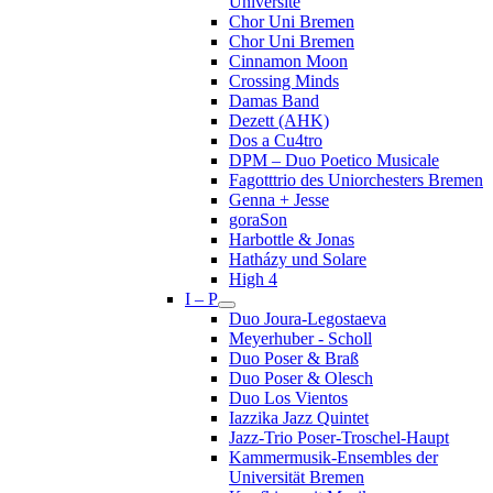
Université
Chor Uni Bremen
Chor Uni Bremen
Cinnamon Moon
Crossing Minds
Damas Band
Dezett (AHK)
Dos a Cu4tro
DPM – Duo Poetico Musicale
Fagotttrio des Uniorchesters Bremen
Genna + Jesse
goraSon
Harbottle & Jonas
Hatházy und Solare
High 4
I – P
Duo Joura-Legostaeva
Meyerhuber - Scholl
Duo Poser & Braß
Duo Poser & Olesch
Duo Los Vientos
Iazzika Jazz Quintet
Jazz-Trio Poser-Troschel-Haupt
Kammermusik-Ensembles der
Universität Bremen