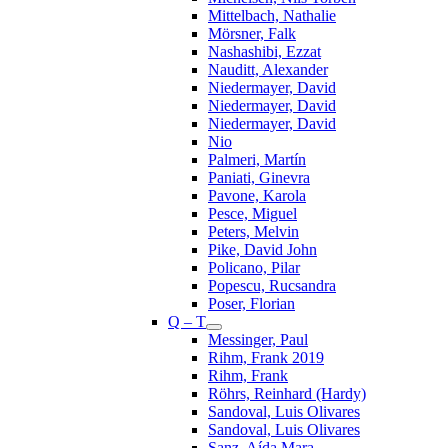
Mittelbach, Nathalie
Mörsner, Falk
Nashashibi, Ezzat
Nauditt, Alexander
Niedermayer, David
Niedermayer, David
Niedermayer, David
Nio
Palmeri, Martín
Paniati, Ginevra
Pavone, Karola
Pesce, Miguel
Peters, Melvin
Pike, David John
Policano, Pilar
Popescu, Rucsandra
Poser, Florian
Q – T
Messinger, Paul
Rihm, Frank 2019
Rihm, Frank
Röhrs, Reinhard (Hardy)
Sandoval, Luis Olivares
Sandoval, Luis Olivares
Sanz, Aída Mara