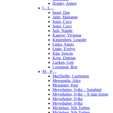
Hotaky, Ameel
I – L
Israel, Dan
Jantz, Marianne
Joura, Coco
Joura, Coco
Jurk, Natalie
Kaarow, Vivienne
Kippenberg, Leander
Lipka, Agnes
Lipke, Evelyn
Kim, Suwon
Krug, Dagmar
Lueken, Gert
Lorentzen, Ben
M – P
MacDuffie, Carrington
Meregaglia, Alice
Messinger, Paul
Meyerhuber, Sylke – Songbird
Meyerhuber, Sylke – X-mas Songs
Meyerhuber, Sylke
Meyerhuber, Sylke
Michelsen, Nils Torben
Michelsen, Nils Torben