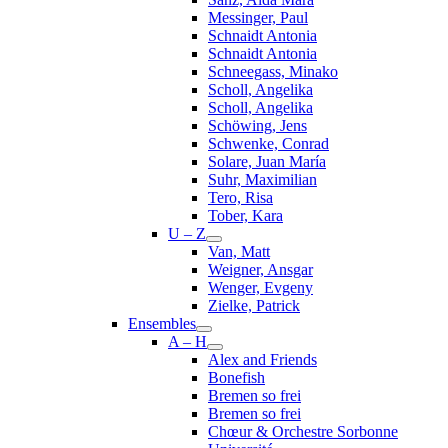
Messinger, Paul
Schnaidt Antonia
Schnaidt Antonia
Schneegass, Minako
Scholl, Angelika
Scholl, Angelika
Schöwing, Jens
Schwenke, Conrad
Solare, Juan María
Suhr, Maximilian
Tero, Risa
Tober, Kara
U – Z
Van, Matt
Weigner, Ansgar
Wenger, Evgeny
Zielke, Patrick
Ensembles
A – H
Alex and Friends
Bonefish
Bremen so frei
Bremen so frei
Chœur & Orchestre Sorbonne