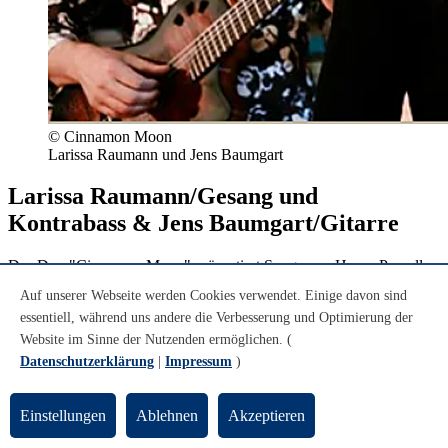
© Cinnamon Moon
Larissa Raumann und Jens Baumgart
Larissa Raumann/Gesang und
Kontrabass & Jens Baumgart/Gitarre
Das Duo "Cinnamon Moon" präsentiert Songs von Henry Purcell
bis Tom Waits.
Auf unserer Webseite werden Cookies verwendet. Einige davon sind
Mit vielfältigen Spieltechniken erzeugen Larissa Raumann (Gesang
essentiell, während uns andere die Verbesserung und Optimierung der
& Kontrabass) und Jens Baumgart (Gitarre) intime Klänge bis
Website im Sinne der Nutzenden ermöglichen. (
kraftvolle Sounds und lassen bekannte Songs in neuer Weise
Datenschutzerklärung
|
Impressum
)
erklingen.
Über groovige Rhythmen, feine Jazzakkorde, klassische
Einstellungen
Ablehnen
Akzeptieren
Kontrapunktlinien und überraschende Wendungen nehmen sie das
Publikum mit auf eine spannende Klangreise durch die Pop-,