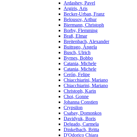
Ardashev, Pavel
Argiris, Aris
Becker-Urban, Franz
Belousov, Arthur
Biermann, Christoph
Borby, Flemming
Braß, Elmar
Breitenbach, Alexander
Buitrago, Ángela
Busch, Ulrich
Byrnes, Bobbo
Catania, Michele
Catania, Michele
Cerón, Felipe
Chiacchiarini, Mariano
Chiacchiarini, Mariano
Christoph, Karin
Choi, Gonne
Johanna Constien
Crypsilon
Csabay, Domonkos
Davidyuk, Boris
Delgado, Carmela
Dinkelbach, Britta
D'Odorico Chiara