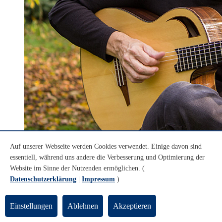
© Evelin Hartmann
Auf unserer Webseite werden Cookies verwendet. Einige davon sind
Falk Mörsner
essentiell, während uns andere die Verbesserung und Optimierung der
Website im Sinne der Nutzenden ermöglichen. (
Falk Mörsner
Datenschutzerklärung
|
Impressum
)
Der Sologitarrist
Falk Mörsner
ist ein Zauberer auf den sechs
Saiten der Gitarre.
Einstellungen
Ablehnen
Akzeptieren