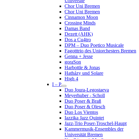
Université
Chor Uni Bremen
Chor Uni Bremen
Cinnamon Moon
Crossing Minds
Damas Band
Dezett (AHK)
Dos a Cu4tro
DPM – Duo Poetico Musicale
Fagotttrio des Uniorchesters Bremen
Genna + Jesse
goraSon
Harbottle & Jonas
Hatházy und Solare
High 4
I – P
Duo Joura-Legostaeva
Meyerhuber - Scholl
Duo Poser & Braß
Duo Poser & Olesch
Duo Los Vientos
Iazzika Jazz Quintet
Jazz-Trio Poser-Troschel-Haupt
Kammermusik-Ensembles der
Universität Bremen