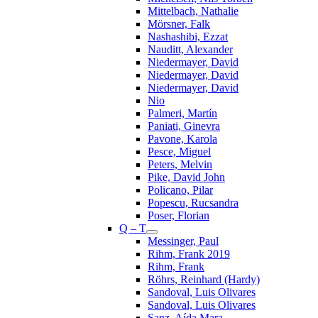
Mittelbach, Nathalie
Mörsner, Falk
Nashashibi, Ezzat
Nauditt, Alexander
Niedermayer, David
Niedermayer, David
Niedermayer, David
Nio
Palmeri, Martín
Paniati, Ginevra
Pavone, Karola
Pesce, Miguel
Peters, Melvin
Pike, David John
Policano, Pilar
Popescu, Rucsandra
Poser, Florian
Q – T
Messinger, Paul
Rihm, Frank 2019
Rihm, Frank
Röhrs, Reinhard (Hardy)
Sandoval, Luis Olivares
Sandoval, Luis Olivares
Sanz, Aída Mara