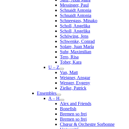
Messinger, Paul
Schnaidt Antonia
Schnaidt Antonia
Schneegass, Minako
Scholl, Angelika
Scholl, Angelika
Schöwing, Jens
Schwenke, Conrad
Solare, Juan María
Suhr, Maximilian
Tero, Risa
Tober, Kara
U – Z
Van, Matt
Weigner, Ansgar
Wenger, Evgeny
Zielke, Patrick
Ensembles
A – H
Alex and Friends
Bonefish
Bremen so frei
Bremen so frei
Chœur & Orchestre Sorbonne