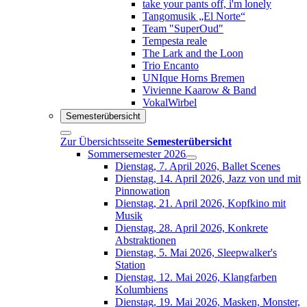
take your pants off, i'm lonely
Tangomusik „El Norte“
Team "SuperOud"
Tempesta reale
The Lark and the Loon
Trio Encanto
UNIque Horns Bremen
Vivienne Kaarow & Band
VokalWirbel
Semesterübersicht
Zur Übersichtsseite
Semesterübersicht
Sommersemester 2026
Dienstag, 7. April 2026, Ballet Scenes
Dienstag, 14. April 2026, Jazz von und mit
Pinnowation
Dienstag, 21. April 2026, Kopfkino mit
Musik
Dienstag, 28. April 2026, Konkrete
Abstraktionen
Dienstag, 5. Mai 2026, Sleepwalker's
Station
Dienstag, 12. Mai 2026, Klangfarben
Kolumbiens
Dienstag, 19. Mai 2026, Masken, Monster,