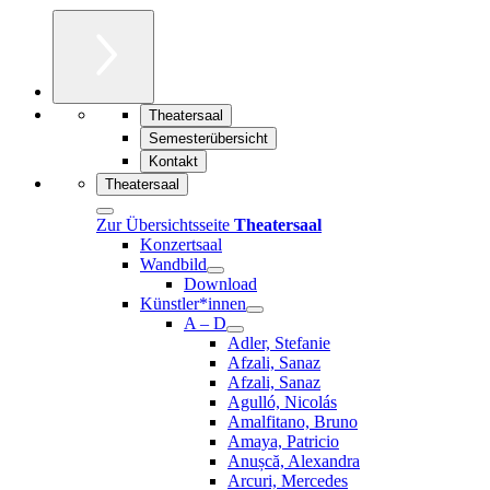
Theatersaal
Semesterübersicht
Kontakt
Theatersaal
Zur Übersichtsseite
Theatersaal
Konzertsaal
Wandbild
Download
Künstler*innen
A – D
Adler, Stefanie
Afzali, Sanaz
Afzali, Sanaz
Agulló, Nicolás
Amalfitano, Bruno
Amaya, Patricio
Anușcă, Alexandra
Arcuri, Mercedes