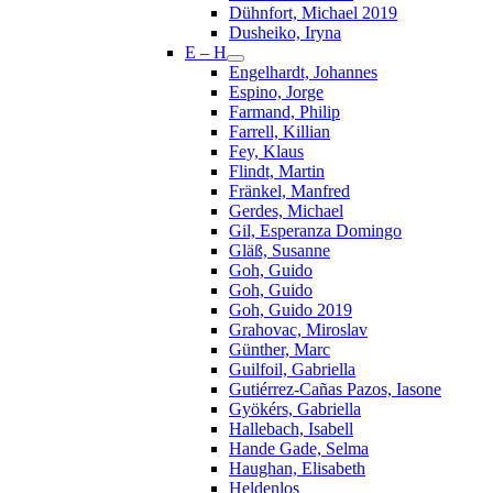
Dühnfort, Michael 2019
Dusheiko, Iryna
E – H
Engelhardt, Johannes
Espino, Jorge
Farmand, Philip
Farrell, Killian
Fey, Klaus
Flindt, Martin
Fränkel, Manfred
Gerdes, Michael
Gil, Esperanza Domingo
Gläß, Susanne
Goh, Guido
Goh, Guido
Goh, Guido 2019
Grahovac, Miroslav
Günther, Marc
Guilfoil, Gabriella
Gutiérrez-Cañas Pazos, Iasone
Gyökérs, Gabriella
Hallebach, Isabell
Hande Gade, Selma
Haughan, Elisabeth
Heldenlos