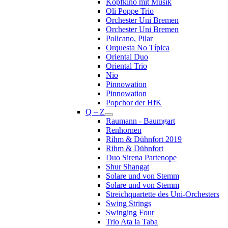
Kopfkino mit Musik
Oli Poppe Trio
Orchester Uni Bremen
Orchester Uni Bremen
Policano, Pilar
Orquesta No Típica
Oriental Duo
Oriental Trio
Nio
Pinnowation
Pinnowation
Popchor der HfK
Q – Z
Raumann - Baumgart
Renhornen
Rihm & Dühnfort 2019
Rihm & Dühnfort
Duo Sirena Partenope
Shur Shangat
Solare und von Stemm
Solare und von Stemm
Streichquartette des Uni-Orchesters
Swing Strings
Swinging Four
Trio Ata la Taba