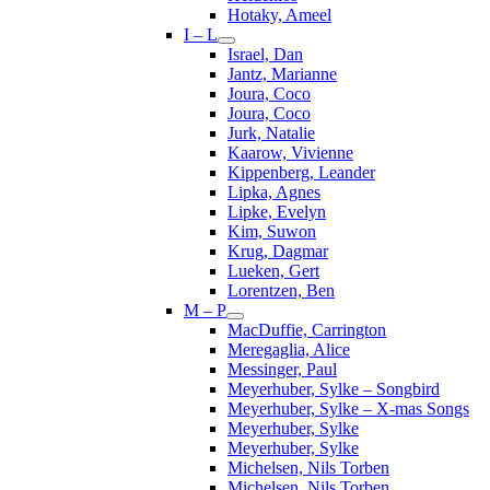
Hotaky, Ameel
I – L
Israel, Dan
Jantz, Marianne
Joura, Coco
Joura, Coco
Jurk, Natalie
Kaarow, Vivienne
Kippenberg, Leander
Lipka, Agnes
Lipke, Evelyn
Kim, Suwon
Krug, Dagmar
Lueken, Gert
Lorentzen, Ben
M – P
MacDuffie, Carrington
Meregaglia, Alice
Messinger, Paul
Meyerhuber, Sylke – Songbird
Meyerhuber, Sylke – X-mas Songs
Meyerhuber, Sylke
Meyerhuber, Sylke
Michelsen, Nils Torben
Michelsen, Nils Torben