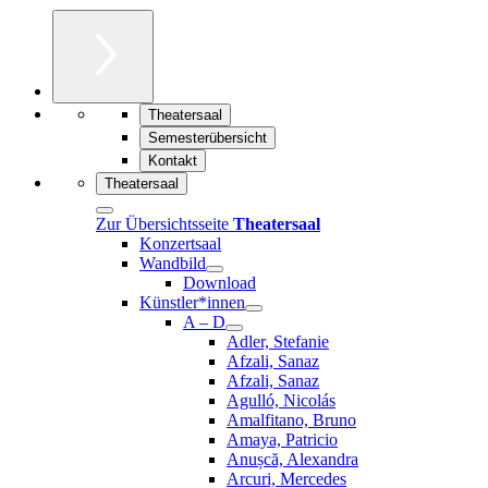
Theatersaal
Semesterübersicht
Kontakt
Theatersaal
Zur Übersichtsseite
Theatersaal
Konzertsaal
Wandbild
Download
Künstler*innen
A – D
Adler, Stefanie
Afzali, Sanaz
Afzali, Sanaz
Agulló, Nicolás
Amalfitano, Bruno
Amaya, Patricio
Anușcă, Alexandra
Arcuri, Mercedes