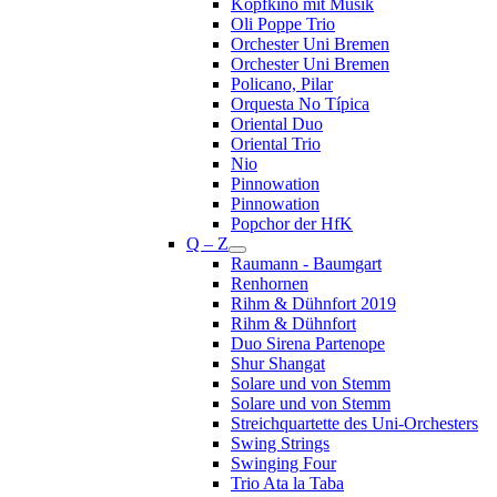
Kopfkino mit Musik
Oli Poppe Trio
Orchester Uni Bremen
Orchester Uni Bremen
Policano, Pilar
Orquesta No Típica
Oriental Duo
Oriental Trio
Nio
Pinnowation
Pinnowation
Popchor der HfK
Q – Z
Raumann - Baumgart
Renhornen
Rihm & Dühnfort 2019
Rihm & Dühnfort
Duo Sirena Partenope
Shur Shangat
Solare und von Stemm
Solare und von Stemm
Streichquartette des Uni-Orchesters
Swing Strings
Swinging Four
Trio Ata la Taba