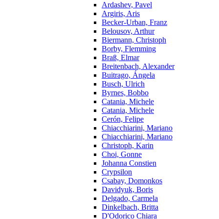
Ardashev, Pavel
Argiris, Aris
Becker-Urban, Franz
Belousov, Arthur
Biermann, Christoph
Borby, Flemming
Braß, Elmar
Breitenbach, Alexander
Buitrago, Ángela
Busch, Ulrich
Byrnes, Bobbo
Catania, Michele
Catania, Michele
Cerón, Felipe
Chiacchiarini, Mariano
Chiacchiarini, Mariano
Christoph, Karin
Choi, Gonne
Johanna Constien
Crypsilon
Csabay, Domonkos
Davidyuk, Boris
Delgado, Carmela
Dinkelbach, Britta
D'Odorico Chiara