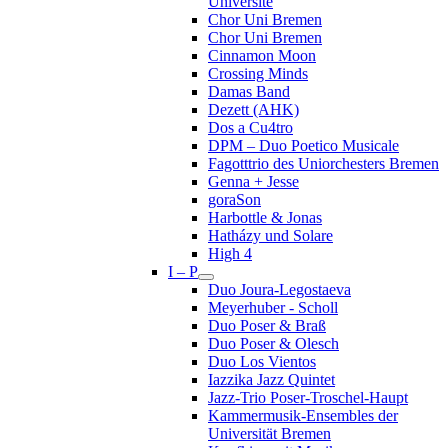
Université
Chor Uni Bremen
Chor Uni Bremen
Cinnamon Moon
Crossing Minds
Damas Band
Dezett (AHK)
Dos a Cu4tro
DPM – Duo Poetico Musicale
Fagotttrio des Uniorchesters Bremen
Genna + Jesse
goraSon
Harbottle & Jonas
Hatházy und Solare
High 4
I – P
Duo Joura-Legostaeva
Meyerhuber - Scholl
Duo Poser & Braß
Duo Poser & Olesch
Duo Los Vientos
Iazzika Jazz Quintet
Jazz-Trio Poser-Troschel-Haupt
Kammermusik-Ensembles der
Universität Bremen