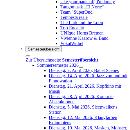
take your pants off, i'm lonely
Tangomusik „El Norte“
Team "SuperOud"
Tempesta reale
The Lark and the Loon
Trio Encanto
UNIque Horns Bremen
Vivienne Kaarow & Band
VokalWirbel
Semesterübersicht
Zur Übersichtsseite
Semesterübersicht
Sommersemester 2026
Dienstag, 7. April 2026, Ballet Scenes
Dienstag, 14. April 2026, Jazz von und mit
Pinnowation
Dienstag, 21. April 2026, Kopfkino mit
Musik
Dienstag, 28. April 2026, Konkrete
Abstraktionen
Dienstag, 5. Mai 2026, Sleepwalker's
Station
Dienstag, 12. Mai 2026, Klangfarben
Kolumbiens
Dienstag, 19. Mai 2026, Masken, Monster,