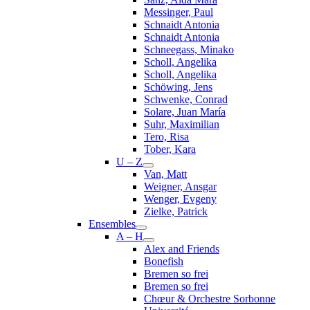
Messinger, Paul
Schnaidt Antonia
Schnaidt Antonia
Schneegass, Minako
Scholl, Angelika
Scholl, Angelika
Schöwing, Jens
Schwenke, Conrad
Solare, Juan María
Suhr, Maximilian
Tero, Risa
Tober, Kara
U – Z
Van, Matt
Weigner, Ansgar
Wenger, Evgeny
Zielke, Patrick
Ensembles
A – H
Alex and Friends
Bonefish
Bremen so frei
Bremen so frei
Chœur & Orchestre Sorbonne