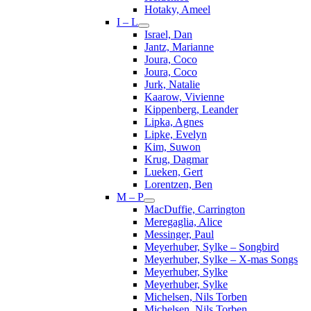
Hotaky, Ameel
I – L
Israel, Dan
Jantz, Marianne
Joura, Coco
Joura, Coco
Jurk, Natalie
Kaarow, Vivienne
Kippenberg, Leander
Lipka, Agnes
Lipke, Evelyn
Kim, Suwon
Krug, Dagmar
Lueken, Gert
Lorentzen, Ben
M – P
MacDuffie, Carrington
Meregaglia, Alice
Messinger, Paul
Meyerhuber, Sylke – Songbird
Meyerhuber, Sylke – X-mas Songs
Meyerhuber, Sylke
Meyerhuber, Sylke
Michelsen, Nils Torben
Michelsen, Nils Torben