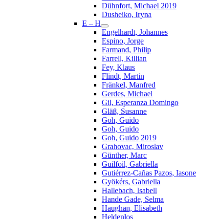
Dühnfort, Michael 2019
Dusheiko, Iryna
E – H
Engelhardt, Johannes
Espino, Jorge
Farmand, Philip
Farrell, Killian
Fey, Klaus
Flindt, Martin
Fränkel, Manfred
Gerdes, Michael
Gil, Esperanza Domingo
Gläß, Susanne
Goh, Guido
Goh, Guido
Goh, Guido 2019
Grahovac, Miroslav
Günther, Marc
Guilfoil, Gabriella
Gutiérrez-Cañas Pazos, Iasone
Gyökérs, Gabriella
Hallebach, Isabell
Hande Gade, Selma
Haughan, Elisabeth
Heldenlos