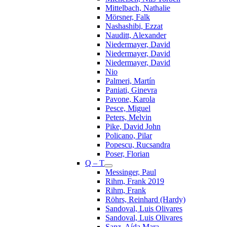
Mittelbach, Nathalie
Mörsner, Falk
Nashashibi, Ezzat
Nauditt, Alexander
Niedermayer, David
Niedermayer, David
Niedermayer, David
Nio
Palmeri, Martín
Paniati, Ginevra
Pavone, Karola
Pesce, Miguel
Peters, Melvin
Pike, David John
Policano, Pilar
Popescu, Rucsandra
Poser, Florian
Q – T
Messinger, Paul
Rihm, Frank 2019
Rihm, Frank
Röhrs, Reinhard (Hardy)
Sandoval, Luis Olivares
Sandoval, Luis Olivares
Sanz, Aída Mara