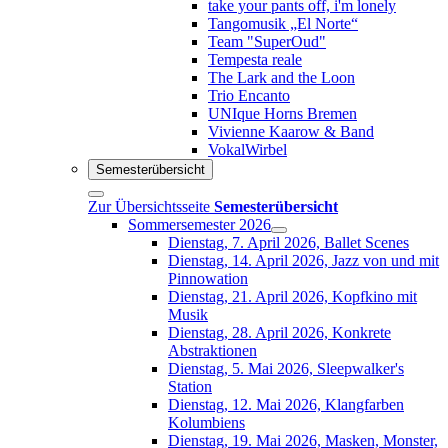
take your pants off, i'm lonely
Tangomusik „El Norte“
Team "SuperOud"
Tempesta reale
The Lark and the Loon
Trio Encanto
UNIque Horns Bremen
Vivienne Kaarow & Band
VokalWirbel
Semesterübersicht
Zur Übersichtsseite
Semesterübersicht
Sommersemester 2026
Dienstag, 7. April 2026, Ballet Scenes
Dienstag, 14. April 2026, Jazz von und mit
Pinnowation
Dienstag, 21. April 2026, Kopfkino mit
Musik
Dienstag, 28. April 2026, Konkrete
Abstraktionen
Dienstag, 5. Mai 2026, Sleepwalker's
Station
Dienstag, 12. Mai 2026, Klangfarben
Kolumbiens
Dienstag, 19. Mai 2026, Masken, Monster,