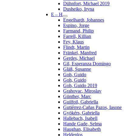
Dühnfort, Michael 2019
Dusheiko, Iryna
E – H
Engelhardt, Johannes
Espino, Jorge
Farmand, Philip
Farrell, Killian
Fey, Klaus
Flindt, Martin
Fränkel, Manfred
Gerdes, Michael
Gil, Esperanza Domingo
Gläß, Susanne
Goh, Guido
Goh, Guido
Goh, Guido 2019
Grahovac, Miroslav
Günther, Marc
Guilfoil, Gabriella
Gutiérrez-Cañas Pazos, Iasone
Gyökérs, Gabriella
Hallebach, Isabell
Hande Gade, Selma
Haughan, Elisabeth
Heldenlos