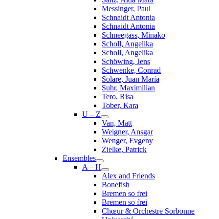
Messinger, Paul
Schnaidt Antonia
Schnaidt Antonia
Schneegass, Minako
Scholl, Angelika
Scholl, Angelika
Schöwing, Jens
Schwenke, Conrad
Solare, Juan María
Suhr, Maximilian
Tero, Risa
Tober, Kara
U – Z
Van, Matt
Weigner, Ansgar
Wenger, Evgeny
Zielke, Patrick
Ensembles
A – H
Alex and Friends
Bonefish
Bremen so frei
Bremen so frei
Chœur & Orchestre Sorbonne