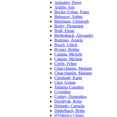
Ardashev, Pavel
Argiris, Aris
Becker-Urban, Franz
Belousov, Arthur
Biermann, Christoph
Borby, Flemming
Braß, Elmar
Breitenbach, Alexander
Buitrago, Ángela
Busch, Ulrich
Byrnes, Bobbo
Catania, Michele
Catania, Michele
Cerón, Felipe
Chiacchiarini, Mariano
Chiacchiarini, Mariano
Christoph, Karin
Choi, Gonne
Johanna Constien
Crypsilon
Csabay, Domonkos
Davidyuk, Boris
Delgado, Carmela
Dinkelbach, Britta
D'Odorico Chiara