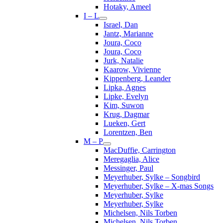
Hotaky, Ameel
I – L
Israel, Dan
Jantz, Marianne
Joura, Coco
Joura, Coco
Jurk, Natalie
Kaarow, Vivienne
Kippenberg, Leander
Lipka, Agnes
Lipke, Evelyn
Kim, Suwon
Krug, Dagmar
Lueken, Gert
Lorentzen, Ben
M – P
MacDuffie, Carrington
Meregaglia, Alice
Messinger, Paul
Meyerhuber, Sylke – Songbird
Meyerhuber, Sylke – X-mas Songs
Meyerhuber, Sylke
Meyerhuber, Sylke
Michelsen, Nils Torben
Michelsen, Nils Torben