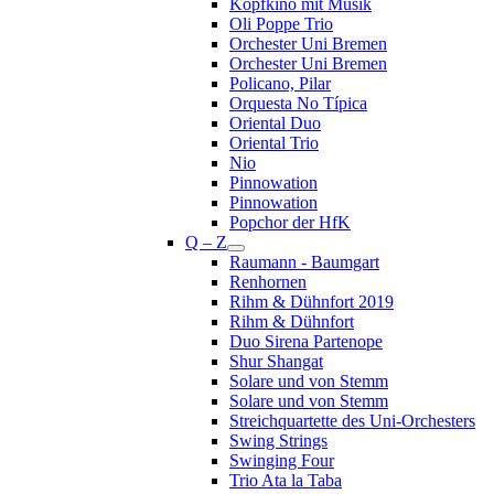
Kopfkino mit Musik
Oli Poppe Trio
Orchester Uni Bremen
Orchester Uni Bremen
Policano, Pilar
Orquesta No Típica
Oriental Duo
Oriental Trio
Nio
Pinnowation
Pinnowation
Popchor der HfK
Q – Z
Raumann - Baumgart
Renhornen
Rihm & Dühnfort 2019
Rihm & Dühnfort
Duo Sirena Partenope
Shur Shangat
Solare und von Stemm
Solare und von Stemm
Streichquartette des Uni-Orchesters
Swing Strings
Swinging Four
Trio Ata la Taba