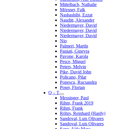
Mittelbach, Nathalie
Mörsner, Falk
Nashashibi, Ezzat
Nauditt, Alexander
Niedermayer, David
Niedermayer, David
Niedermayer, David
Nio
Palmeri, Martín
Paniati, Ginevra
Pavone, Karola
Pesce, Miguel
Peters, Melvin
Pike, David John
Policano, Pilar
Popescu, Rucsandra
Poser, Florian
Q – T
Messinger, Paul
Rihm, Frank 2019
Rihm, Frank
Röhrs, Reinhard (Hardy)
Sandoval, Luis Olivares
Sandoval, Luis Olivares
Sanz, Aída Mara