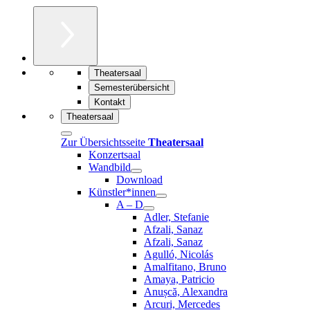
Theatersaal
Semesterübersicht
Kontakt
Theatersaal
Zur Übersichtsseite
Theatersaal
Konzertsaal
Wandbild
Download
Künstler*innen
A – D
Adler, Stefanie
Afzali, Sanaz
Afzali, Sanaz
Agulló, Nicolás
Amalfitano, Bruno
Amaya, Patricio
Anușcă, Alexandra
Arcuri, Mercedes