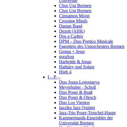
Université
Chor Uni Bremen
Chor Uni Bremen
Cinnamon Moon
Crossing Minds
Damas Band
Dezett (AHK)
Dos a Cu4tro
DPM – Duo Poetico Musicale
Fagotttrio des Uniorchesters Bremen
Genna + Jesse
goraSon
Harbottle & Jonas
Hatházy und Solare
High 4
I – P
Duo Joura-Legostaeva
Meyerhuber - Scholl
Duo Poser & Braß
Duo Poser & Olesch
Duo Los Vientos
Iazzika Jazz Quintet
Jazz-Trio Poser-Troschel-Haupt
Kammermusik-Ensembles der
Universität Bremen