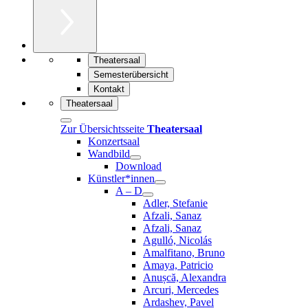
Theatersaal
Semesterübersicht
Kontakt
Theatersaal
Zur Übersichtsseite
Theatersaal
Konzertsaal
Wandbild
Download
Künstler*innen
A – D
Adler, Stefanie
Afzali, Sanaz
Afzali, Sanaz
Agulló, Nicolás
Amalfitano, Bruno
Amaya, Patricio
Anușcă, Alexandra
Arcuri, Mercedes
Ardashev, Pavel