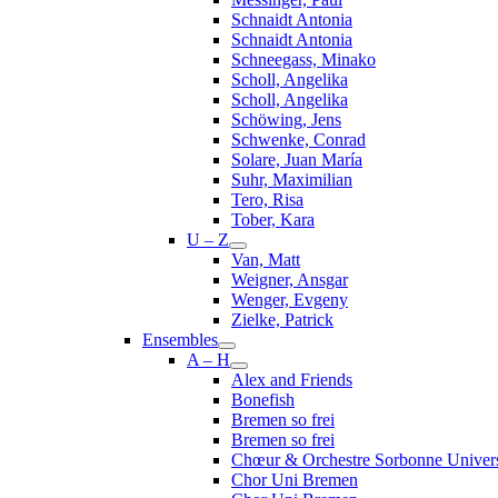
Schnaidt Antonia
Schnaidt Antonia
Schneegass, Minako
Scholl, Angelika
Scholl, Angelika
Schöwing, Jens
Schwenke, Conrad
Solare, Juan María
Suhr, Maximilian
Tero, Risa
Tober, Kara
U – Z
Van, Matt
Weigner, Ansgar
Wenger, Evgeny
Zielke, Patrick
Ensembles
A – H
Alex and Friends
Bonefish
Bremen so frei
Bremen so frei
Chœur & Orchestre Sorbonne Univers
Chor Uni Bremen