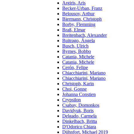
Argiris, Aris
Becker-Urban, Franz
Belousov, Arthur
Biermann, Christoph
Borby, Flemming
Braß, Elmar
Breitenbach, Alexander
Buitrago, Ángela
Busch, Ulrich
Byrnes, Bobbo
Catania, Michele
Catania, Michele
Cerón, Felipe
Chiacchiarini, Mariano
Chiacchiarini, Mariano
Christoph, Karin
Choi, Gonne
Johanna Constien
Crypsilon
Csabay, Domonkos
Davidyuk, Boris
Delgado, Carmela
Dinkelbach, Britta
D'Odorico Chiara
Dühnfort, Michael 2019