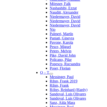
Mörsner, Falk
Nashashibi, Ezzat
Nauditt, Alexander
Niedermayer, David
Niedermayer, David
Niedermayer, David
Nio
Palmeri, Martín
Paniati, Ginevra
Pavone, Karola
Pesce, Miguel
Peters, Melvin
Pike, David John
Policano, Pilar
Popescu, Rucsandra
Poser, Florian
Q – T
Messinger, Paul
Rihm, Frank 2019
Rihm, Frank
Röhrs, Reinhard (Hardy)
Sandoval, Luis Olivares
Sandoval, Luis Olivares
Sanz, Aída Mara
Messinger, Paul