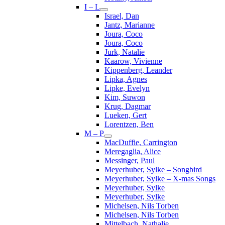
I – L
Israel, Dan
Jantz, Marianne
Joura, Coco
Joura, Coco
Jurk, Natalie
Kaarow, Vivienne
Kippenberg, Leander
Lipka, Agnes
Lipke, Evelyn
Kim, Suwon
Krug, Dagmar
Lueken, Gert
Lorentzen, Ben
M – P
MacDuffie, Carrington
Meregaglia, Alice
Messinger, Paul
Meyerhuber, Sylke – Songbird
Meyerhuber, Sylke – X-mas Songs
Meyerhuber, Sylke
Meyerhuber, Sylke
Michelsen, Nils Torben
Michelsen, Nils Torben
Mittelbach, Nathalie