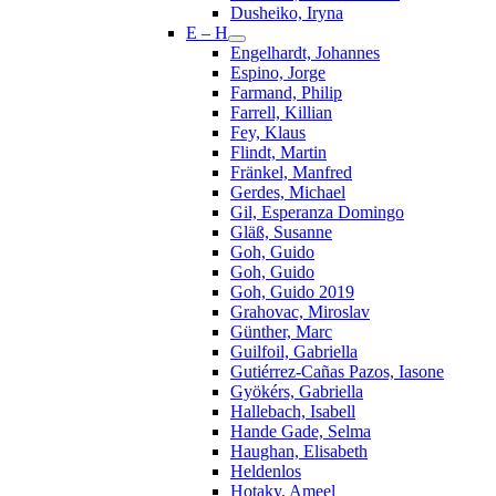
Dusheiko, Iryna
E – H
Engelhardt, Johannes
Espino, Jorge
Farmand, Philip
Farrell, Killian
Fey, Klaus
Flindt, Martin
Fränkel, Manfred
Gerdes, Michael
Gil, Esperanza Domingo
Gläß, Susanne
Goh, Guido
Goh, Guido
Goh, Guido 2019
Grahovac, Miroslav
Günther, Marc
Guilfoil, Gabriella
Gutiérrez-Cañas Pazos, Iasone
Gyökérs, Gabriella
Hallebach, Isabell
Hande Gade, Selma
Haughan, Elisabeth
Heldenlos
Hotaky, Ameel