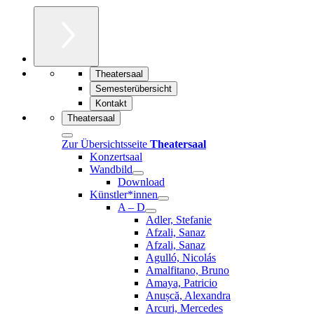
Theatersaal
Semesterübersicht
Kontakt
Theatersaal
Zur Übersichtsseite
Theatersaal
Konzertsaal
Wandbild
Download
Künstler*innen
A – D
Adler, Stefanie
Afzali, Sanaz
Afzali, Sanaz
Agulló, Nicolás
Amalfitano, Bruno
Amaya, Patricio
Anușcă, Alexandra
Arcuri, Mercedes