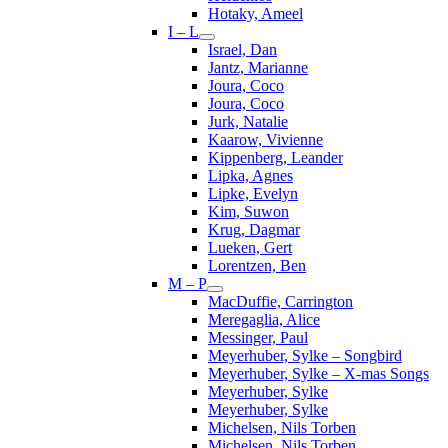
Hotaky, Ameel
I – L
Israel, Dan
Jantz, Marianne
Joura, Coco
Joura, Coco
Jurk, Natalie
Kaarow, Vivienne
Kippenberg, Leander
Lipka, Agnes
Lipke, Evelyn
Kim, Suwon
Krug, Dagmar
Lueken, Gert
Lorentzen, Ben
M – P
MacDuffie, Carrington
Meregaglia, Alice
Messinger, Paul
Meyerhuber, Sylke – Songbird
Meyerhuber, Sylke – X-mas Songs
Meyerhuber, Sylke
Meyerhuber, Sylke
Michelsen, Nils Torben
Michelsen, Nils Torben