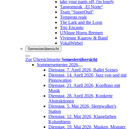
take your pants off, i'm lonely
Tangomusik „El Norte“
Team "SuperOud"
Tempesta reale
The Lark and the Loon
Trio Encanto
UNIque Horns Bremen
Vivienne Kaarow & Band
VokalWirbel
Semesterübersicht
Zur Übersichtsseite
Semesterübersicht
Sommersemester 2026
Dienstag, 7. April 2026, Ballet Scenes
Dienstag, 14. April 2026, Jazz von und mit
Pinnowation
Dienstag, 21. April 2026, Kopfkino mit
Musik
Dienstag, 28. April 2026, Konkrete
Abstraktionen
Dienstag, 5. Mai 2026, Sleepwalker's
Station
Dienstag, 12. Mai 2026, Klangfarben
Kolumbiens
Dienstag, 19. Mai 2026, Masken, Monster,