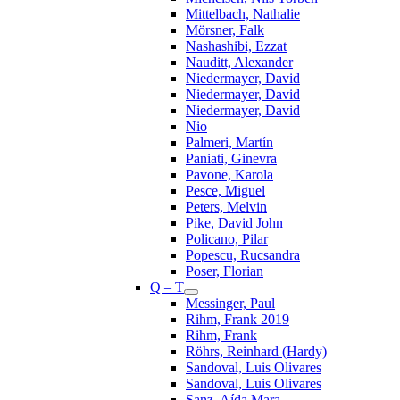
Mittelbach, Nathalie
Mörsner, Falk
Nashashibi, Ezzat
Nauditt, Alexander
Niedermayer, David
Niedermayer, David
Niedermayer, David
Nio
Palmeri, Martín
Paniati, Ginevra
Pavone, Karola
Pesce, Miguel
Peters, Melvin
Pike, David John
Policano, Pilar
Popescu, Rucsandra
Poser, Florian
Q – T
Messinger, Paul
Rihm, Frank 2019
Rihm, Frank
Röhrs, Reinhard (Hardy)
Sandoval, Luis Olivares
Sandoval, Luis Olivares
Sanz, Aída Mara