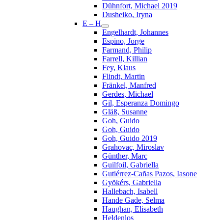
Dühnfort, Michael 2019
Dusheiko, Iryna
E – H
Engelhardt, Johannes
Espino, Jorge
Farmand, Philip
Farrell, Killian
Fey, Klaus
Flindt, Martin
Fränkel, Manfred
Gerdes, Michael
Gil, Esperanza Domingo
Gläß, Susanne
Goh, Guido
Goh, Guido
Goh, Guido 2019
Grahovac, Miroslav
Günther, Marc
Guilfoil, Gabriella
Gutiérrez-Cañas Pazos, Iasone
Gyökérs, Gabriella
Hallebach, Isabell
Hande Gade, Selma
Haughan, Elisabeth
Heldenlos