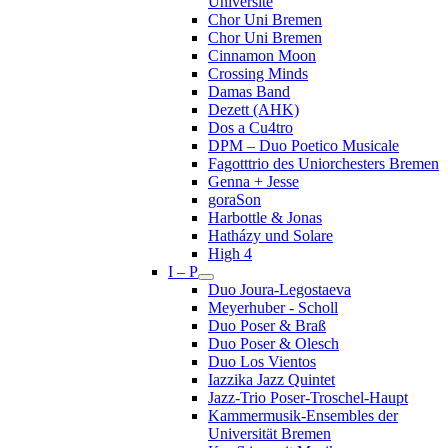
Université
Chor Uni Bremen
Chor Uni Bremen
Cinnamon Moon
Crossing Minds
Damas Band
Dezett (AHK)
Dos a Cu4tro
DPM – Duo Poetico Musicale
Fagotttrio des Uniorchesters Bremen
Genna + Jesse
goraSon
Harbottle & Jonas
Hatházy und Solare
High 4
I – P
Duo Joura-Legostaeva
Meyerhuber - Scholl
Duo Poser & Braß
Duo Poser & Olesch
Duo Los Vientos
Iazzika Jazz Quintet
Jazz-Trio Poser-Troschel-Haupt
Kammermusik-Ensembles der
Universität Bremen