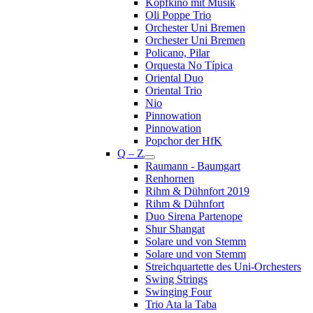
Kopfkino mit Musik
Oli Poppe Trio
Orchester Uni Bremen
Orchester Uni Bremen
Policano, Pilar
Orquesta No Típica
Oriental Duo
Oriental Trio
Nio
Pinnowation
Pinnowation
Popchor der HfK
Q – Z
Raumann - Baumgart
Renhornen
Rihm & Dühnfort 2019
Rihm & Dühnfort
Duo Sirena Partenope
Shur Shangat
Solare und von Stemm
Solare und von Stemm
Streichquartette des Uni-Orchesters
Swing Strings
Swinging Four
Trio Ata la Taba