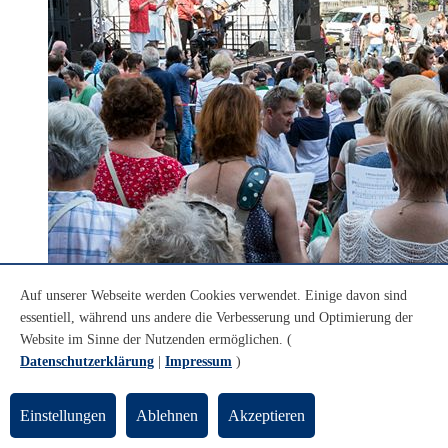
Auf unserer Webseite werden Cookies verwendet. Einige davon sind
© Patric Leo
essentiell, während uns andere die Verbesserung und Optimierung der
Mitsingfest "Bremen so frei"
Website im Sinne der Nutzenden ermöglichen. (
TIPP: „Bremen so frei“: Mit vielen
Datenschutzerklärung
|
Impressum
)
Menschen gemeinsam Lieder über
Bremen singen
Einstellungen
Ablehnen
Akzeptieren