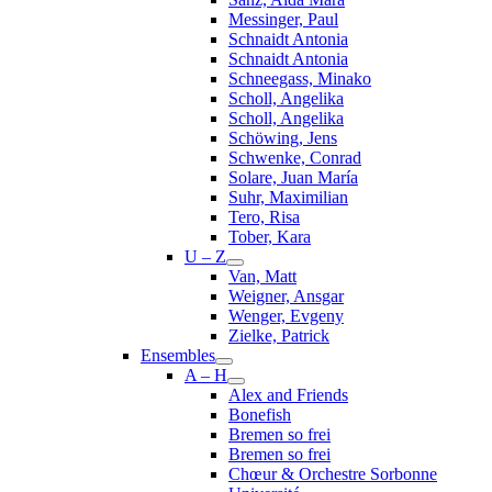
Messinger, Paul
Schnaidt Antonia
Schnaidt Antonia
Schneegass, Minako
Scholl, Angelika
Scholl, Angelika
Schöwing, Jens
Schwenke, Conrad
Solare, Juan María
Suhr, Maximilian
Tero, Risa
Tober, Kara
U – Z
Van, Matt
Weigner, Ansgar
Wenger, Evgeny
Zielke, Patrick
Ensembles
A – H
Alex and Friends
Bonefish
Bremen so frei
Bremen so frei
Chœur & Orchestre Sorbonne