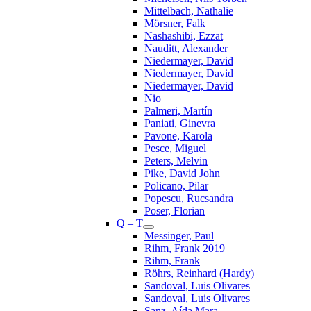
Mittelbach, Nathalie
Mörsner, Falk
Nashashibi, Ezzat
Nauditt, Alexander
Niedermayer, David
Niedermayer, David
Niedermayer, David
Nio
Palmeri, Martín
Paniati, Ginevra
Pavone, Karola
Pesce, Miguel
Peters, Melvin
Pike, David John
Policano, Pilar
Popescu, Rucsandra
Poser, Florian
Q – T
Messinger, Paul
Rihm, Frank 2019
Rihm, Frank
Röhrs, Reinhard (Hardy)
Sandoval, Luis Olivares
Sandoval, Luis Olivares
Sanz, Aída Mara