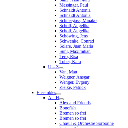
Messinger, Paul
Schnaidt Antonia
Schnaidt Antonia
Schneegass, Minako
Scholl, Angelika
Scholl, Angelika
Schöwing, Jens
Schwenke, Conrad
Solare, Juan María
Suhr, Maximilian
Tero, Risa
Tober, Kara
U – Z
Van, Matt
Weigner, Ansgar
Wenger, Evgeny
Zielke, Patrick
Ensembles
A – H
Alex and Friends
Bonefish
Bremen so frei
Bremen so frei
Chœur & Orchestre Sorbonne