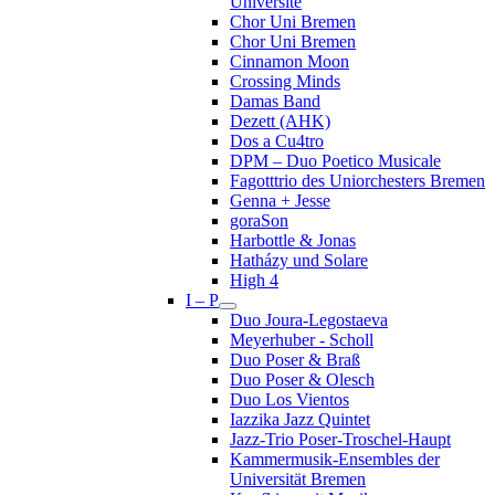
Université
Chor Uni Bremen
Chor Uni Bremen
Cinnamon Moon
Crossing Minds
Damas Band
Dezett (AHK)
Dos a Cu4tro
DPM – Duo Poetico Musicale
Fagotttrio des Uniorchesters Bremen
Genna + Jesse
goraSon
Harbottle & Jonas
Hatházy und Solare
High 4
I – P
Duo Joura-Legostaeva
Meyerhuber - Scholl
Duo Poser & Braß
Duo Poser & Olesch
Duo Los Vientos
Iazzika Jazz Quintet
Jazz-Trio Poser-Troschel-Haupt
Kammermusik-Ensembles der
Universität Bremen