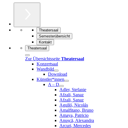
Theatersaal
Semesterübersicht
Kontakt
Theatersaal
Zur Übersichtsseite
Theatersaal
Konzertsaal
Wandbild
Download
Künstler*innen
A – D
Adler, Stefanie
Afzali, Sanaz
Afzali, Sanaz
Agulló, Nicolás
Amalfitano, Bruno
Amaya, Patricio
Anușcă, Alexandra
Arcuri, Mercedes