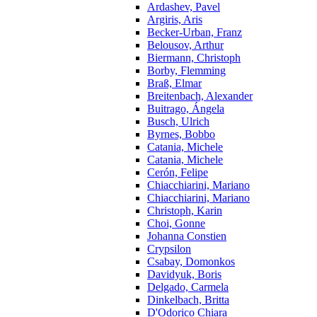
Ardashev, Pavel
Argiris, Aris
Becker-Urban, Franz
Belousov, Arthur
Biermann, Christoph
Borby, Flemming
Braß, Elmar
Breitenbach, Alexander
Buitrago, Ángela
Busch, Ulrich
Byrnes, Bobbo
Catania, Michele
Catania, Michele
Cerón, Felipe
Chiacchiarini, Mariano
Chiacchiarini, Mariano
Christoph, Karin
Choi, Gonne
Johanna Constien
Crypsilon
Csabay, Domonkos
Davidyuk, Boris
Delgado, Carmela
Dinkelbach, Britta
D'Odorico Chiara