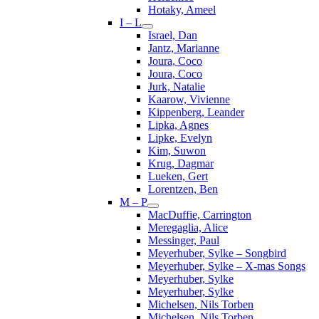
Hotaky, Ameel
I – L
Israel, Dan
Jantz, Marianne
Joura, Coco
Joura, Coco
Jurk, Natalie
Kaarow, Vivienne
Kippenberg, Leander
Lipka, Agnes
Lipke, Evelyn
Kim, Suwon
Krug, Dagmar
Lueken, Gert
Lorentzen, Ben
M – P
MacDuffie, Carrington
Meregaglia, Alice
Messinger, Paul
Meyerhuber, Sylke – Songbird
Meyerhuber, Sylke – X-mas Songs
Meyerhuber, Sylke
Meyerhuber, Sylke
Michelsen, Nils Torben
Michelsen, Nils Torben