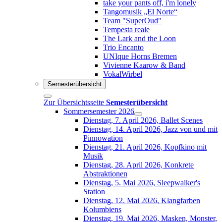
take your pants off, i'm lonely
Tangomusik „El Norte“
Team "SuperOud"
Tempesta reale
The Lark and the Loon
Trio Encanto
UNIque Horns Bremen
Vivienne Kaarow & Band
VokalWirbel
Semesterübersicht
Zur Übersichtsseite
Semesterübersicht
Sommersemester 2026
Dienstag, 7. April 2026, Ballet Scenes
Dienstag, 14. April 2026, Jazz von und mit
Pinnowation
Dienstag, 21. April 2026, Kopfkino mit
Musik
Dienstag, 28. April 2026, Konkrete
Abstraktionen
Dienstag, 5. Mai 2026, Sleepwalker's
Station
Dienstag, 12. Mai 2026, Klangfarben
Kolumbiens
Dienstag, 19. Mai 2026, Masken, Monster,