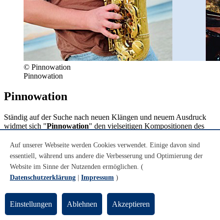
© Pinnowation
Pinnowation
Pinnowation
Ständig auf der Suche nach neuen Klängen und neuem Ausdruck
widmet sich "
Pinnowation
" den vielseitigen Kompositionen des
Bandleaders und Pianisten Moritz Pinnow. Die Musik der
Formation vereint traditionelle Ansätze des Jazz mit modernen
Auf unserer Webseite werden Cookies verwendet. Einige davon sind
Elementen aus verschiedenen Stilrichtungen. Inspiriert durch Jazz-
essentiell, während uns andere die Verbesserung und Optimierung der
Größen von Bill Evans bis Esbjörn Svenssson entsteht eine
Website im Sinne der Nutzenden ermöglichen. (
mitreißende Klangwelt aus zarten lyrischen Momenten und
Datenschutzerklärung
|
Impressum
)
groovigen Passagen. Pinnows Spiel zeichnet sich durch eine
verwobene harmonische Komplexität und eine verspielte, freudige
Melodieführung aus, die von der Band gezielt unterstützt und
Einstellungen
Ablehnen
Akzeptieren
kontrastiert wird. Gekonnt eröffnet das Quartett emotionale
Momente im immerwährenden Austausch miteinander und dem