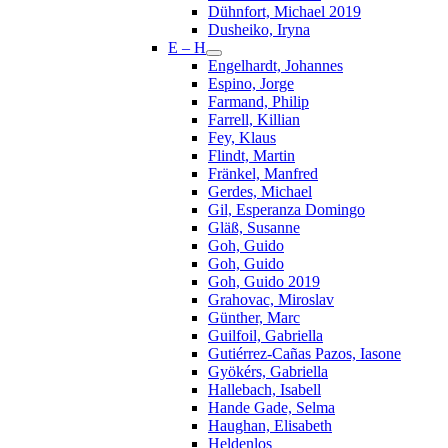
Dühnfort, Michael 2019
Dusheiko, Iryna
E – H
Engelhardt, Johannes
Espino, Jorge
Farmand, Philip
Farrell, Killian
Fey, Klaus
Flindt, Martin
Fränkel, Manfred
Gerdes, Michael
Gil, Esperanza Domingo
Gläß, Susanne
Goh, Guido
Goh, Guido
Goh, Guido 2019
Grahovac, Miroslav
Günther, Marc
Guilfoil, Gabriella
Gutiérrez-Cañas Pazos, Iasone
Gyökérs, Gabriella
Hallebach, Isabell
Hande Gade, Selma
Haughan, Elisabeth
Heldenlos