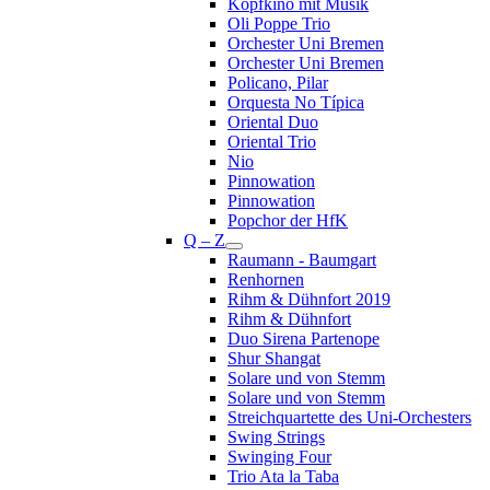
Kopfkino mit Musik
Oli Poppe Trio
Orchester Uni Bremen
Orchester Uni Bremen
Policano, Pilar
Orquesta No Típica
Oriental Duo
Oriental Trio
Nio
Pinnowation
Pinnowation
Popchor der HfK
Q – Z
Raumann - Baumgart
Renhornen
Rihm & Dühnfort 2019
Rihm & Dühnfort
Duo Sirena Partenope
Shur Shangat
Solare und von Stemm
Solare und von Stemm
Streichquartette des Uni-Orchesters
Swing Strings
Swinging Four
Trio Ata la Taba