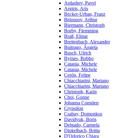
Ardashev, Pavel
Argiris, Aris
Becker-Urban, Franz
Belousov, Arthur
Biermann, Christoph
Borby, Flemming
Braß, Elmar
Breitenbach, Alexander
Buitrago, Ángela
Busch, Ulrich
Byrnes, Bobbo
Catania, Michele
Catania, Michele
Cerón, Felipe
Chiacchiarini, Mariano
Chiacchiarini, Mariano
Christoph, Karin
Choi, Gonne
Johanna Constien
Crypsilon
Csabay, Domonkos
Davidyuk, Boris
Delgado, Carmela
Dinkelbach, Britta
D'Odorico Chiara