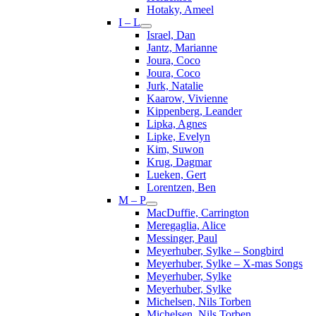
Hotaky, Ameel
I – L
Israel, Dan
Jantz, Marianne
Joura, Coco
Joura, Coco
Jurk, Natalie
Kaarow, Vivienne
Kippenberg, Leander
Lipka, Agnes
Lipke, Evelyn
Kim, Suwon
Krug, Dagmar
Lueken, Gert
Lorentzen, Ben
M – P
MacDuffie, Carrington
Meregaglia, Alice
Messinger, Paul
Meyerhuber, Sylke – Songbird
Meyerhuber, Sylke – X-mas Songs
Meyerhuber, Sylke
Meyerhuber, Sylke
Michelsen, Nils Torben
Michelsen, Nils Torben