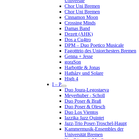
Université
Chor Uni Bremen
Chor Uni Bremen
Cinnamon Moon
Crossing Minds
Damas Band
Dezett (AHK)
Dos a Cu4tro
DPM – Duo Poetico Musicale
Fagotttrio des Uniorchesters Bremen
Genna + Jesse
goraSon
Harbottle & Jonas
Hatházy und Solare
High 4
I – P
Duo Joura-Legostaeva
Meyerhuber - Scholl
Duo Poser & Braß
Duo Poser & Olesch
Duo Los Vientos
Iazzika Jazz Quintet
Jazz-Trio Poser-Troschel-Haupt
Kammermusik-Ensembles der
Universität Bremen