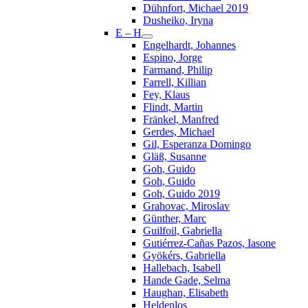
Dühnfort, Michael 2019
Dusheiko, Iryna
E – H
Engelhardt, Johannes
Espino, Jorge
Farmand, Philip
Farrell, Killian
Fey, Klaus
Flindt, Martin
Fränkel, Manfred
Gerdes, Michael
Gil, Esperanza Domingo
Gläß, Susanne
Goh, Guido
Goh, Guido
Goh, Guido 2019
Grahovac, Miroslav
Günther, Marc
Guilfoil, Gabriella
Gutiérrez-Cañas Pazos, Iasone
Gyökérs, Gabriella
Hallebach, Isabell
Hande Gade, Selma
Haughan, Elisabeth
Heldenlos