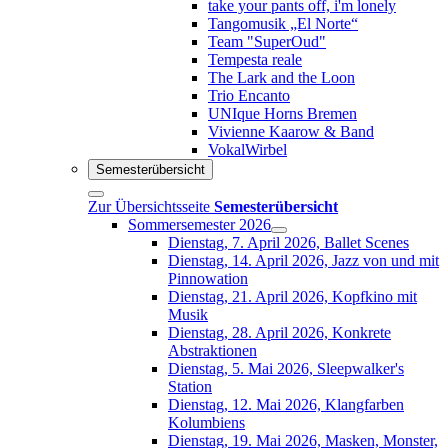
take your pants off, i'm lonely
Tangomusik „El Norte“
Team "SuperOud"
Tempesta reale
The Lark and the Loon
Trio Encanto
UNIque Horns Bremen
Vivienne Kaarow & Band
VokalWirbel
Semesterübersicht
Zur Übersichtsseite
Semesterübersicht
Sommersemester 2026
Dienstag, 7. April 2026, Ballet Scenes
Dienstag, 14. April 2026, Jazz von und mit
Pinnowation
Dienstag, 21. April 2026, Kopfkino mit
Musik
Dienstag, 28. April 2026, Konkrete
Abstraktionen
Dienstag, 5. Mai 2026, Sleepwalker's
Station
Dienstag, 12. Mai 2026, Klangfarben
Kolumbiens
Dienstag, 19. Mai 2026, Masken, Monster,