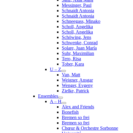
Messinger, Paul
Schnaidt Antonia
Schnaidt Antonia
Schneegass, Minako
Scholl, Angelika
Scholl, Angelika
Schöwing, Jens
Schwenke, Conrad
Solare, Juan María
Suhr, Maximilian
Tero, Risa
Tober, Kara
U – Z
Van, Matt
Weigner, Ansgar
Wenger, Evgeny
Zielke, Patrick
Ensembles
A – H
Alex and Friends
Bonefish
Bremen so frei
Bremen so frei
Chœur & Orchestre Sorbonne