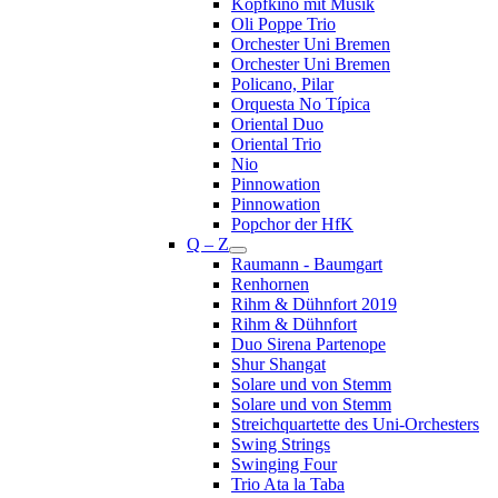
Kopfkino mit Musik
Oli Poppe Trio
Orchester Uni Bremen
Orchester Uni Bremen
Policano, Pilar
Orquesta No Típica
Oriental Duo
Oriental Trio
Nio
Pinnowation
Pinnowation
Popchor der HfK
Q – Z
Raumann - Baumgart
Renhornen
Rihm & Dühnfort 2019
Rihm & Dühnfort
Duo Sirena Partenope
Shur Shangat
Solare und von Stemm
Solare und von Stemm
Streichquartette des Uni-Orchesters
Swing Strings
Swinging Four
Trio Ata la Taba