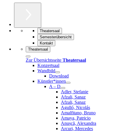
Theatersaal
Semesterübersicht
Kontakt
Theatersaal
Zur Übersichtsseite
Theatersaal
Konzertsaal
Wandbild
Download
Künstler*innen
A – D
Adler, Stefanie
Afzali, Sanaz
Afzali, Sanaz
Agulló, Nicolás
Amalfitano, Bruno
Amaya, Patricio
Anușcă, Alexandra
Arcuri, Mercedes