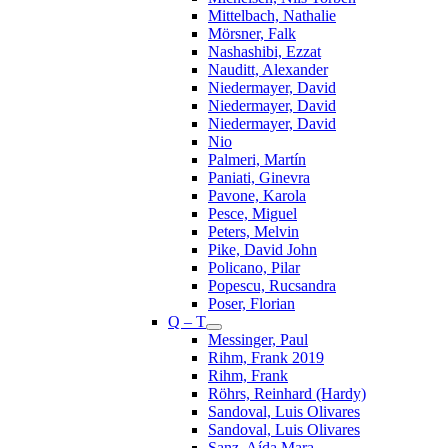
Mittelbach, Nathalie
Mörsner, Falk
Nashashibi, Ezzat
Nauditt, Alexander
Niedermayer, David
Niedermayer, David
Niedermayer, David
Nio
Palmeri, Martín
Paniati, Ginevra
Pavone, Karola
Pesce, Miguel
Peters, Melvin
Pike, David John
Policano, Pilar
Popescu, Rucsandra
Poser, Florian
Q – T
Messinger, Paul
Rihm, Frank 2019
Rihm, Frank
Röhrs, Reinhard (Hardy)
Sandoval, Luis Olivares
Sandoval, Luis Olivares
Sanz, Aída Mara