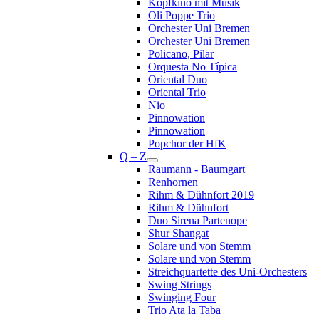
Kopfkino mit Musik
Oli Poppe Trio
Orchester Uni Bremen
Orchester Uni Bremen
Policano, Pilar
Orquesta No Típica
Oriental Duo
Oriental Trio
Nio
Pinnowation
Pinnowation
Popchor der HfK
Q – Z
Raumann - Baumgart
Renhornen
Rihm & Dühnfort 2019
Rihm & Dühnfort
Duo Sirena Partenope
Shur Shangat
Solare und von Stemm
Solare und von Stemm
Streichquartette des Uni-Orchesters
Swing Strings
Swinging Four
Trio Ata la Taba