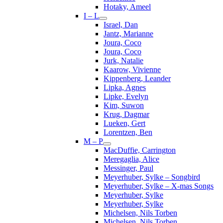
Hotaky, Ameel
I – L
Israel, Dan
Jantz, Marianne
Joura, Coco
Joura, Coco
Jurk, Natalie
Kaarow, Vivienne
Kippenberg, Leander
Lipka, Agnes
Lipke, Evelyn
Kim, Suwon
Krug, Dagmar
Lueken, Gert
Lorentzen, Ben
M – P
MacDuffie, Carrington
Meregaglia, Alice
Messinger, Paul
Meyerhuber, Sylke – Songbird
Meyerhuber, Sylke – X-mas Songs
Meyerhuber, Sylke
Meyerhuber, Sylke
Michelsen, Nils Torben
Michelsen, Nils Torben