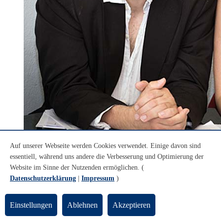
Auf unserer Webseite werden Cookies verwendet. Einige davon sind
© Jens Baumgart u. Sonja Albinus
essentiell, während uns andere die Verbesserung und Optimierung der
Juan María Solare und Selma Hande Gade
Website im Sinne der Nutzenden ermöglichen. (
Programm
Datenschutzerklärung
|
Impressum
)
Selma Hande Gade und Juan María Solare präsentieren Musik aus
Einstellungen
Ablehnen
Akzeptieren
ihren
jeweiligen
Kulturkreisen: Argentinien (Ástor Piazzolla) und
der Türkei (Fazıl Say), flankiert von Werken von Samuel Barber