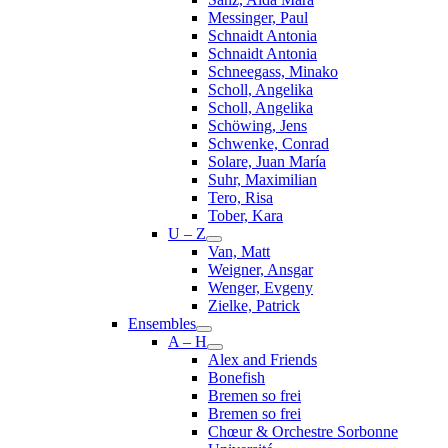
Messinger, Paul
Schnaidt Antonia
Schnaidt Antonia
Schneegass, Minako
Scholl, Angelika
Scholl, Angelika
Schöwing, Jens
Schwenke, Conrad
Solare, Juan María
Suhr, Maximilian
Tero, Risa
Tober, Kara
U – Z
Van, Matt
Weigner, Ansgar
Wenger, Evgeny
Zielke, Patrick
Ensembles
A – H
Alex and Friends
Bonefish
Bremen so frei
Bremen so frei
Chœur & Orchestre Sorbonne