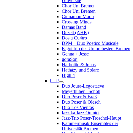
Université
Chor Uni Bremen
Chor Uni Bremen
Cinnamon Moon
Crossing Minds
Damas Band
Dezett (AHK)
Dos a Cu4tro
DPM – Duo Poetico Musicale
Fagotttrio des Uniorchesters Bremen
Genna + Jesse
goraSon
Harbottle & Jonas
Hatházy und Solare
High 4
I – P
Duo Joura-Legostaeva
Meyerhuber - Scholl
Duo Poser & Braß
Duo Poser & Olesch
Duo Los Vientos
Iazzika Jazz Quintet
Jazz-Trio Poser-Troschel-Haupt
Kammermusik-Ensembles der
Universität Bremen