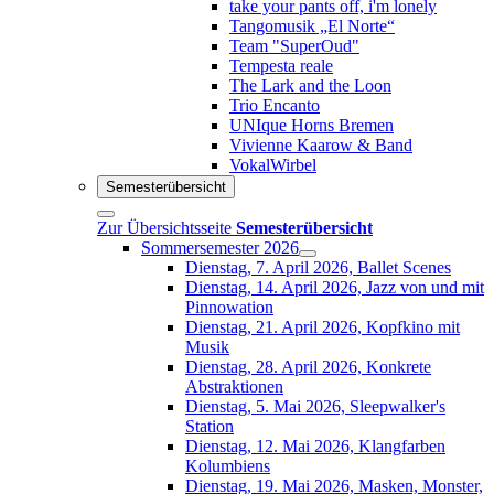
take your pants off, i'm lonely
Tangomusik „El Norte“
Team "SuperOud"
Tempesta reale
The Lark and the Loon
Trio Encanto
UNIque Horns Bremen
Vivienne Kaarow & Band
VokalWirbel
Semesterübersicht
Zur Übersichtsseite
Semesterübersicht
Sommersemester 2026
Dienstag, 7. April 2026, Ballet Scenes
Dienstag, 14. April 2026, Jazz von und mit
Pinnowation
Dienstag, 21. April 2026, Kopfkino mit
Musik
Dienstag, 28. April 2026, Konkrete
Abstraktionen
Dienstag, 5. Mai 2026, Sleepwalker's
Station
Dienstag, 12. Mai 2026, Klangfarben
Kolumbiens
Dienstag, 19. Mai 2026, Masken, Monster,