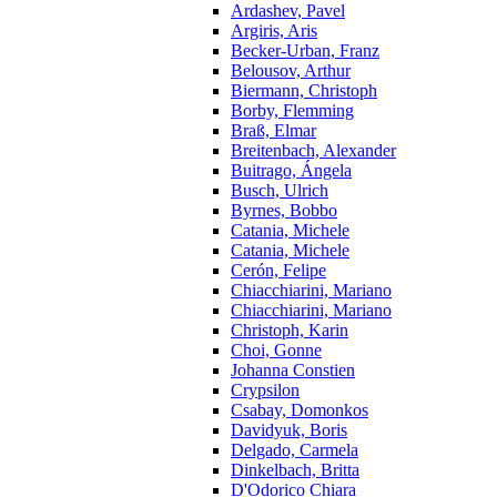
Ardashev, Pavel
Argiris, Aris
Becker-Urban, Franz
Belousov, Arthur
Biermann, Christoph
Borby, Flemming
Braß, Elmar
Breitenbach, Alexander
Buitrago, Ángela
Busch, Ulrich
Byrnes, Bobbo
Catania, Michele
Catania, Michele
Cerón, Felipe
Chiacchiarini, Mariano
Chiacchiarini, Mariano
Christoph, Karin
Choi, Gonne
Johanna Constien
Crypsilon
Csabay, Domonkos
Davidyuk, Boris
Delgado, Carmela
Dinkelbach, Britta
D'Odorico Chiara