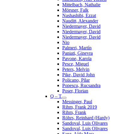
Mittelbach, Nathalie
Mörsner, Falk
Nashashibi, Ezzat
Nauditt, Alexander
Niedermayer, David
Niedermayer, David
Niedermayer, David
Nio
Palmeri, Martín
Paniati, Ginevra
Pavone, Karola
Pesce, Miguel
Peters, Melvin
Pike, David John
Policano, Pilar
Popescu, Rucsandra
Poser, Florian
Q – T
Messinger, Paul
Rihm, Frank 2019
Rihm, Frank
Röhrs, Reinhard (Hardy)
Sandoval, Luis Olivares
Sandoval, Luis Olivares
Sanz, Aída Mara