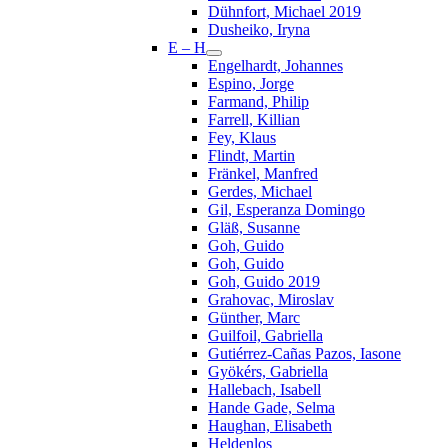
Dühnfort, Michael 2019
Dusheiko, Iryna
E – H
Engelhardt, Johannes
Espino, Jorge
Farmand, Philip
Farrell, Killian
Fey, Klaus
Flindt, Martin
Fränkel, Manfred
Gerdes, Michael
Gil, Esperanza Domingo
Gläß, Susanne
Goh, Guido
Goh, Guido
Goh, Guido 2019
Grahovac, Miroslav
Günther, Marc
Guilfoil, Gabriella
Gutiérrez-Cañas Pazos, Iasone
Gyökérs, Gabriella
Hallebach, Isabell
Hande Gade, Selma
Haughan, Elisabeth
Heldenlos