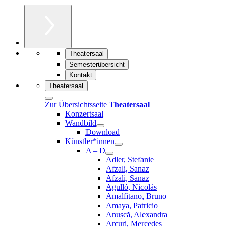
Theatersaal
Semesterübersicht
Kontakt
Theatersaal
Zur Übersichtsseite
Theatersaal
Konzertsaal
Wandbild
Download
Künstler*innen
A – D
Adler, Stefanie
Afzali, Sanaz
Afzali, Sanaz
Agulló, Nicolás
Amalfitano, Bruno
Amaya, Patricio
Anușcă, Alexandra
Arcuri, Mercedes