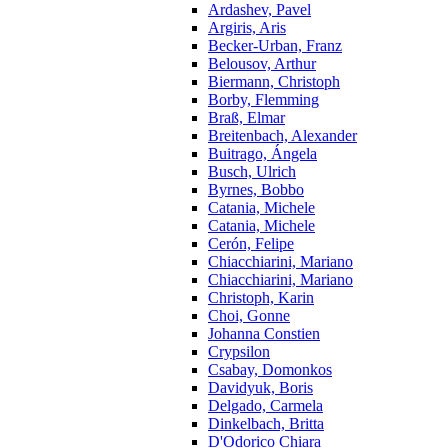
Ardashev, Pavel
Argiris, Aris
Becker-Urban, Franz
Belousov, Arthur
Biermann, Christoph
Borby, Flemming
Braß, Elmar
Breitenbach, Alexander
Buitrago, Ángela
Busch, Ulrich
Byrnes, Bobbo
Catania, Michele
Catania, Michele
Cerón, Felipe
Chiacchiarini, Mariano
Chiacchiarini, Mariano
Christoph, Karin
Choi, Gonne
Johanna Constien
Crypsilon
Csabay, Domonkos
Davidyuk, Boris
Delgado, Carmela
Dinkelbach, Britta
D'Odorico Chiara