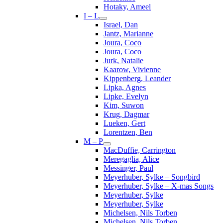
Hotaky, Ameel
I – L
Israel, Dan
Jantz, Marianne
Joura, Coco
Joura, Coco
Jurk, Natalie
Kaarow, Vivienne
Kippenberg, Leander
Lipka, Agnes
Lipke, Evelyn
Kim, Suwon
Krug, Dagmar
Lueken, Gert
Lorentzen, Ben
M – P
MacDuffie, Carrington
Meregaglia, Alice
Messinger, Paul
Meyerhuber, Sylke – Songbird
Meyerhuber, Sylke – X-mas Songs
Meyerhuber, Sylke
Meyerhuber, Sylke
Michelsen, Nils Torben
Michelsen, Nils Torben