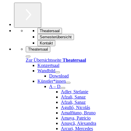
Theatersaal
Semesterübersicht
Kontakt
Theatersaal
Zur Übersichtsseite
Theatersaal
Konzertsaal
Wandbild
Download
Künstler*innen
A – D
Adler, Stefanie
Afzali, Sanaz
Afzali, Sanaz
Agulló, Nicolás
Amalfitano, Bruno
Amaya, Patricio
Anușcă, Alexandra
Arcuri, Mercedes