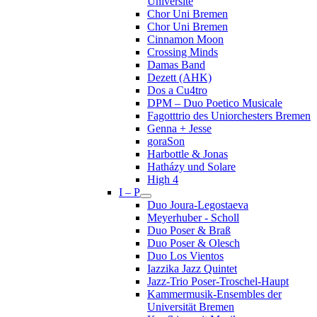
Université
Chor Uni Bremen
Chor Uni Bremen
Cinnamon Moon
Crossing Minds
Damas Band
Dezett (AHK)
Dos a Cu4tro
DPM – Duo Poetico Musicale
Fagotttrio des Uniorchesters Bremen
Genna + Jesse
goraSon
Harbottle & Jonas
Hatházy und Solare
High 4
I – P
Duo Joura-Legostaeva
Meyerhuber - Scholl
Duo Poser & Braß
Duo Poser & Olesch
Duo Los Vientos
Iazzika Jazz Quintet
Jazz-Trio Poser-Troschel-Haupt
Kammermusik-Ensembles der
Universität Bremen