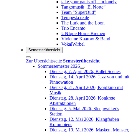
take your pants off, i'm lonely
Tangomusik „El Norte“
Team "SuperOud"
Tempesta reale
The Lark and the Loon
Trio Encanto
UNIque Horns Bremen
Vivienne Kaarow & Band
VokalWirbel
Semesterübersicht
Zur Übersichtsseite
Semesterübersicht
Sommersemester 2026
Dienstag, 7. April 2026, Ballet Scenes
Dienstag, 14. April 2026, Jazz von und mit
Pinnowation
Dienstag, 21. April 2026, Kopfkino mit
Musik
Dienstag, 28. April 2026, Konkrete
Abstraktionen
Dienstag, 5. Mai 2026, Sleepwalker's
Station
Dienstag, 12. Mai 2026, Klangfarben
Kolumbiens
Dienstag, 19. Mai 2026, Masken, Monster,