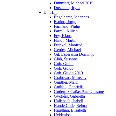
Dühnfort, Michael 2019
Dusheiko, Iryna
E – H
Engelhardt, Johannes
Espino, Jorge
Farmand, Philip
Farrell, Killian
Fey, Klaus
Flindt, Martin
Fränkel, Manfred
Gerdes, Michael
Gil, Esperanza Domingo
Gläß, Susanne
Goh, Guido
Goh, Guido
Goh, Guido 2019
Grahovac, Miroslav
Günther, Marc
Guilfoil, Gabriella
Gutiérrez-Cañas Pazos, Iasone
Gyökérs, Gabriella
Hallebach, Isabell
Hande Gade, Selma
Haughan, Elisabeth
Heldenlos