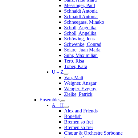
Messinger, Paul
Schnaidt Antonia
Schnaidt Antonia
Schneegass, Minako
Scholl, Angelika
Scholl, Angelika
Schöwing, Jens
Schwenke, Conrad
Solare, Juan María
Suhr, Maximilian
Tero, Risa
Tober, Kara
U – Z
Van, Matt
Weigner, Ansgar
Wenger, Evgeny
Zielke, Patrick
Ensembles
A – H
Alex and Friends
Bonefish
Bremen so frei
Bremen so frei
Chœur & Orchestre Sorbonne