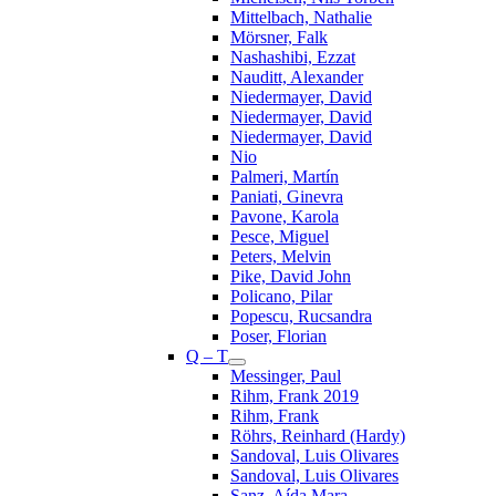
Mittelbach, Nathalie
Mörsner, Falk
Nashashibi, Ezzat
Nauditt, Alexander
Niedermayer, David
Niedermayer, David
Niedermayer, David
Nio
Palmeri, Martín
Paniati, Ginevra
Pavone, Karola
Pesce, Miguel
Peters, Melvin
Pike, David John
Policano, Pilar
Popescu, Rucsandra
Poser, Florian
Q – T
Messinger, Paul
Rihm, Frank 2019
Rihm, Frank
Röhrs, Reinhard (Hardy)
Sandoval, Luis Olivares
Sandoval, Luis Olivares
Sanz, Aída Mara