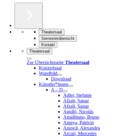
Theatersaal
Semesterübersicht
Kontakt
Theatersaal
Zur Übersichtsseite
Theatersaal
Konzertsaal
Wandbild
Download
Künstler*innen
A – D
Adler, Stefanie
Afzali, Sanaz
Afzali, Sanaz
Agulló, Nicolás
Amalfitano, Bruno
Amaya, Patricio
Anușcă, Alexandra
Arcuri, Mercedes