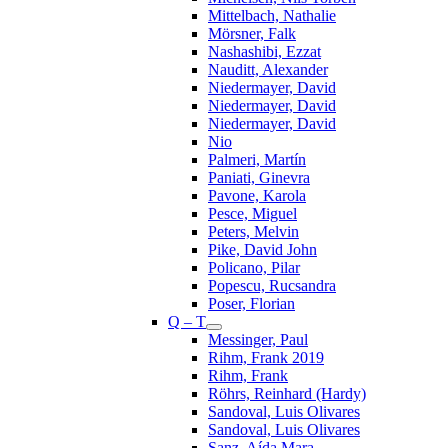
Mittelbach, Nathalie
Mörsner, Falk
Nashashibi, Ezzat
Nauditt, Alexander
Niedermayer, David
Niedermayer, David
Niedermayer, David
Nio
Palmeri, Martín
Paniati, Ginevra
Pavone, Karola
Pesce, Miguel
Peters, Melvin
Pike, David John
Policano, Pilar
Popescu, Rucsandra
Poser, Florian
Q – T
Messinger, Paul
Rihm, Frank 2019
Rihm, Frank
Röhrs, Reinhard (Hardy)
Sandoval, Luis Olivares
Sandoval, Luis Olivares
Sanz, Aída Mara