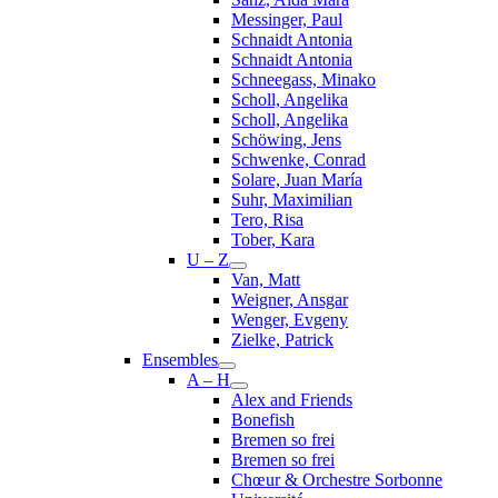
Messinger, Paul
Schnaidt Antonia
Schnaidt Antonia
Schneegass, Minako
Scholl, Angelika
Scholl, Angelika
Schöwing, Jens
Schwenke, Conrad
Solare, Juan María
Suhr, Maximilian
Tero, Risa
Tober, Kara
U – Z
Van, Matt
Weigner, Ansgar
Wenger, Evgeny
Zielke, Patrick
Ensembles
A – H
Alex and Friends
Bonefish
Bremen so frei
Bremen so frei
Chœur & Orchestre Sorbonne