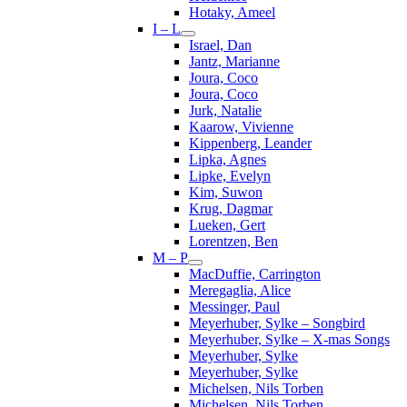
Hotaky, Ameel
I – L
Israel, Dan
Jantz, Marianne
Joura, Coco
Joura, Coco
Jurk, Natalie
Kaarow, Vivienne
Kippenberg, Leander
Lipka, Agnes
Lipke, Evelyn
Kim, Suwon
Krug, Dagmar
Lueken, Gert
Lorentzen, Ben
M – P
MacDuffie, Carrington
Meregaglia, Alice
Messinger, Paul
Meyerhuber, Sylke – Songbird
Meyerhuber, Sylke – X-mas Songs
Meyerhuber, Sylke
Meyerhuber, Sylke
Michelsen, Nils Torben
Michelsen, Nils Torben