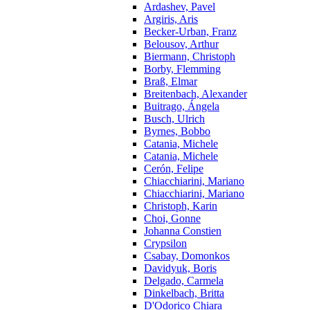
Ardashev, Pavel
Argiris, Aris
Becker-Urban, Franz
Belousov, Arthur
Biermann, Christoph
Borby, Flemming
Braß, Elmar
Breitenbach, Alexander
Buitrago, Ángela
Busch, Ulrich
Byrnes, Bobbo
Catania, Michele
Catania, Michele
Cerón, Felipe
Chiacchiarini, Mariano
Chiacchiarini, Mariano
Christoph, Karin
Choi, Gonne
Johanna Constien
Crypsilon
Csabay, Domonkos
Davidyuk, Boris
Delgado, Carmela
Dinkelbach, Britta
D'Odorico Chiara