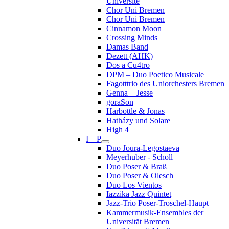
Université
Chor Uni Bremen
Chor Uni Bremen
Cinnamon Moon
Crossing Minds
Damas Band
Dezett (AHK)
Dos a Cu4tro
DPM – Duo Poetico Musicale
Fagotttrio des Uniorchesters Bremen
Genna + Jesse
goraSon
Harbottle & Jonas
Hatházy und Solare
High 4
I – P
Duo Joura-Legostaeva
Meyerhuber - Scholl
Duo Poser & Braß
Duo Poser & Olesch
Duo Los Vientos
Iazzika Jazz Quintet
Jazz-Trio Poser-Troschel-Haupt
Kammermusik-Ensembles der
Universität Bremen