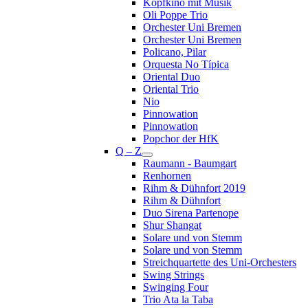
Kopfkino mit Musik
Oli Poppe Trio
Orchester Uni Bremen
Orchester Uni Bremen
Policano, Pilar
Orquesta No Típica
Oriental Duo
Oriental Trio
Nio
Pinnowation
Pinnowation
Popchor der HfK
Q – Z
Raumann - Baumgart
Renhornen
Rihm & Dühnfort 2019
Rihm & Dühnfort
Duo Sirena Partenope
Shur Shangat
Solare und von Stemm
Solare und von Stemm
Streichquartette des Uni-Orchesters
Swing Strings
Swinging Four
Trio Ata la Taba