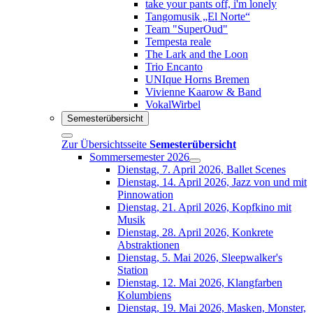
take your pants off, i'm lonely
Tangomusik „El Norte“
Team "SuperOud"
Tempesta reale
The Lark and the Loon
Trio Encanto
UNIque Horns Bremen
Vivienne Kaarow & Band
VokalWirbel
Semesterübersicht
Zur Übersichtsseite
Semesterübersicht
Sommersemester 2026
Dienstag, 7. April 2026, Ballet Scenes
Dienstag, 14. April 2026, Jazz von und mit
Pinnowation
Dienstag, 21. April 2026, Kopfkino mit
Musik
Dienstag, 28. April 2026, Konkrete
Abstraktionen
Dienstag, 5. Mai 2026, Sleepwalker's
Station
Dienstag, 12. Mai 2026, Klangfarben
Kolumbiens
Dienstag, 19. Mai 2026, Masken, Monster,