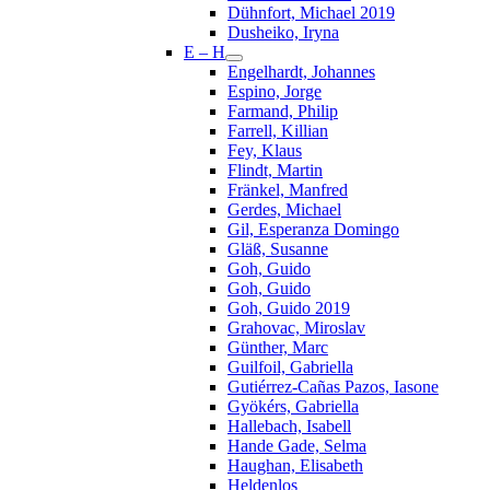
Dühnfort, Michael 2019
Dusheiko, Iryna
E – H
Engelhardt, Johannes
Espino, Jorge
Farmand, Philip
Farrell, Killian
Fey, Klaus
Flindt, Martin
Fränkel, Manfred
Gerdes, Michael
Gil, Esperanza Domingo
Gläß, Susanne
Goh, Guido
Goh, Guido
Goh, Guido 2019
Grahovac, Miroslav
Günther, Marc
Guilfoil, Gabriella
Gutiérrez-Cañas Pazos, Iasone
Gyökérs, Gabriella
Hallebach, Isabell
Hande Gade, Selma
Haughan, Elisabeth
Heldenlos