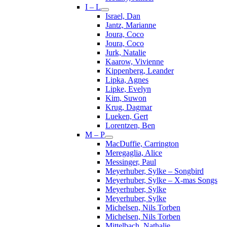
I – L
Israel, Dan
Jantz, Marianne
Joura, Coco
Joura, Coco
Jurk, Natalie
Kaarow, Vivienne
Kippenberg, Leander
Lipka, Agnes
Lipke, Evelyn
Kim, Suwon
Krug, Dagmar
Lueken, Gert
Lorentzen, Ben
M – P
MacDuffie, Carrington
Meregaglia, Alice
Messinger, Paul
Meyerhuber, Sylke – Songbird
Meyerhuber, Sylke – X-mas Songs
Meyerhuber, Sylke
Meyerhuber, Sylke
Michelsen, Nils Torben
Michelsen, Nils Torben
Mittelbach, Nathalie