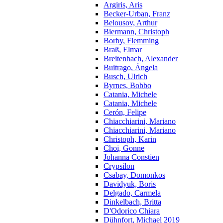
Argiris, Aris
Becker-Urban, Franz
Belousov, Arthur
Biermann, Christoph
Borby, Flemming
Braß, Elmar
Breitenbach, Alexander
Buitrago, Ángela
Busch, Ulrich
Byrnes, Bobbo
Catania, Michele
Catania, Michele
Cerón, Felipe
Chiacchiarini, Mariano
Chiacchiarini, Mariano
Christoph, Karin
Choi, Gonne
Johanna Constien
Crypsilon
Csabay, Domonkos
Davidyuk, Boris
Delgado, Carmela
Dinkelbach, Britta
D'Odorico Chiara
Dühnfort, Michael 2019