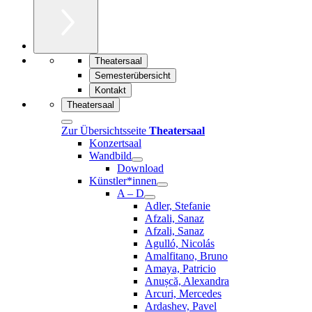
Theatersaal
Semesterübersicht
Kontakt
Theatersaal
Zur Übersichtsseite
Theatersaal
Konzertsaal
Wandbild
Download
Künstler*innen
A – D
Adler, Stefanie
Afzali, Sanaz
Afzali, Sanaz
Agulló, Nicolás
Amalfitano, Bruno
Amaya, Patricio
Anușcă, Alexandra
Arcuri, Mercedes
Ardashev, Pavel