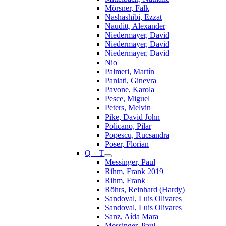
Mörsner, Falk
Nashashibi, Ezzat
Nauditt, Alexander
Niedermayer, David
Niedermayer, David
Niedermayer, David
Nio
Palmeri, Martín
Paniati, Ginevra
Pavone, Karola
Pesce, Miguel
Peters, Melvin
Pike, David John
Policano, Pilar
Popescu, Rucsandra
Poser, Florian
Q – T
Messinger, Paul
Rihm, Frank 2019
Rihm, Frank
Röhrs, Reinhard (Hardy)
Sandoval, Luis Olivares
Sandoval, Luis Olivares
Sanz, Aída Mara
Messinger, Paul