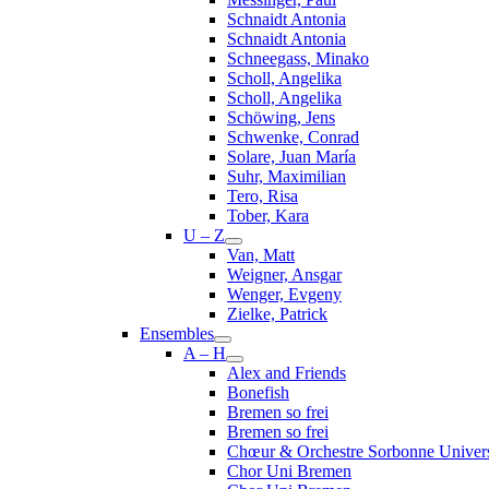
Schnaidt Antonia
Schnaidt Antonia
Schneegass, Minako
Scholl, Angelika
Scholl, Angelika
Schöwing, Jens
Schwenke, Conrad
Solare, Juan María
Suhr, Maximilian
Tero, Risa
Tober, Kara
U – Z
Van, Matt
Weigner, Ansgar
Wenger, Evgeny
Zielke, Patrick
Ensembles
A – H
Alex and Friends
Bonefish
Bremen so frei
Bremen so frei
Chœur & Orchestre Sorbonne Univers
Chor Uni Bremen