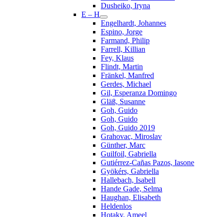
Dusheiko, Iryna
E – H
Engelhardt, Johannes
Espino, Jorge
Farmand, Philip
Farrell, Killian
Fey, Klaus
Flindt, Martin
Fränkel, Manfred
Gerdes, Michael
Gil, Esperanza Domingo
Gläß, Susanne
Goh, Guido
Goh, Guido
Goh, Guido 2019
Grahovac, Miroslav
Günther, Marc
Guilfoil, Gabriella
Gutiérrez-Cañas Pazos, Iasone
Gyökérs, Gabriella
Hallebach, Isabell
Hande Gade, Selma
Haughan, Elisabeth
Heldenlos
Hotaky, Ameel