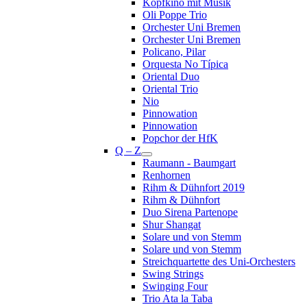
Kopfkino mit Musik
Oli Poppe Trio
Orchester Uni Bremen
Orchester Uni Bremen
Policano, Pilar
Orquesta No Típica
Oriental Duo
Oriental Trio
Nio
Pinnowation
Pinnowation
Popchor der HfK
Q – Z
Raumann - Baumgart
Renhornen
Rihm & Dühnfort 2019
Rihm & Dühnfort
Duo Sirena Partenope
Shur Shangat
Solare und von Stemm
Solare und von Stemm
Streichquartette des Uni-Orchesters
Swing Strings
Swinging Four
Trio Ata la Taba