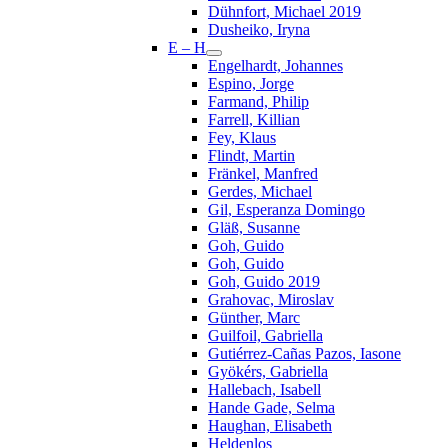
Dühnfort, Michael 2019
Dusheiko, Iryna
E – H
Engelhardt, Johannes
Espino, Jorge
Farmand, Philip
Farrell, Killian
Fey, Klaus
Flindt, Martin
Fränkel, Manfred
Gerdes, Michael
Gil, Esperanza Domingo
Gläß, Susanne
Goh, Guido
Goh, Guido
Goh, Guido 2019
Grahovac, Miroslav
Günther, Marc
Guilfoil, Gabriella
Gutiérrez-Cañas Pazos, Iasone
Gyökérs, Gabriella
Hallebach, Isabell
Hande Gade, Selma
Haughan, Elisabeth
Heldenlos