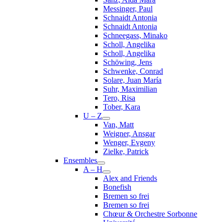
Messinger, Paul
Schnaidt Antonia
Schnaidt Antonia
Schneegass, Minako
Scholl, Angelika
Scholl, Angelika
Schöwing, Jens
Schwenke, Conrad
Solare, Juan María
Suhr, Maximilian
Tero, Risa
Tober, Kara
U – Z
Van, Matt
Weigner, Ansgar
Wenger, Evgeny
Zielke, Patrick
Ensembles
A – H
Alex and Friends
Bonefish
Bremen so frei
Bremen so frei
Chœur & Orchestre Sorbonne