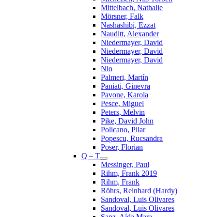
Mittelbach, Nathalie
Mörsner, Falk
Nashashibi, Ezzat
Nauditt, Alexander
Niedermayer, David
Niedermayer, David
Niedermayer, David
Nio
Palmeri, Martín
Paniati, Ginevra
Pavone, Karola
Pesce, Miguel
Peters, Melvin
Pike, David John
Policano, Pilar
Popescu, Rucsandra
Poser, Florian
Q – T
Messinger, Paul
Rihm, Frank 2019
Rihm, Frank
Röhrs, Reinhard (Hardy)
Sandoval, Luis Olivares
Sandoval, Luis Olivares
Sanz, Aída Mara