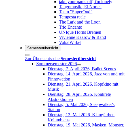
take your pants off, i'm lonely
Tangomusik „El Norte“
Team "SuperOud"
Tempesta reale
The Lark and the Loon
Trio Encanto
UNIque Horns Bremen
Vivienne Kaarow & Band
VokalWirbel
Semesterübersicht
Zur Übersichtsseite
Semesterübersicht
Sommersemester 2026
Dienstag, 7. April 2026, Ballet Scenes
Dienstag, 14. April 2026, Jazz von und mit
Pinnowation
Dienstag, 21. April 2026, Kopfkino mit
Musik
Dienstag, 28. April 2026, Konkrete
Abstraktionen
Dienstag, 5. Mai 2026, Sleepwalker's
Station
Dienstag, 12. Mai 2026, Klangfarben
Kolumbiens
Dienstag, 19. Mai 2026, Masken, Monster,