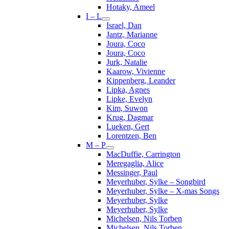
Hotaky, Ameel
I – L
Israel, Dan
Jantz, Marianne
Joura, Coco
Joura, Coco
Jurk, Natalie
Kaarow, Vivienne
Kippenberg, Leander
Lipka, Agnes
Lipke, Evelyn
Kim, Suwon
Krug, Dagmar
Lueken, Gert
Lorentzen, Ben
M – P
MacDuffie, Carrington
Meregaglia, Alice
Messinger, Paul
Meyerhuber, Sylke – Songbird
Meyerhuber, Sylke – X-mas Songs
Meyerhuber, Sylke
Meyerhuber, Sylke
Michelsen, Nils Torben
Michelsen, Nils Torben