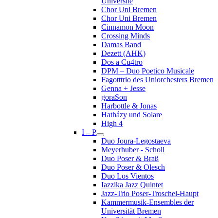
Université
Chor Uni Bremen
Chor Uni Bremen
Cinnamon Moon
Crossing Minds
Damas Band
Dezett (AHK)
Dos a Cu4tro
DPM – Duo Poetico Musicale
Fagotttrio des Uniorchesters Bremen
Genna + Jesse
goraSon
Harbottle & Jonas
Hatházy und Solare
High 4
I – P
Duo Joura-Legostaeva
Meyerhuber - Scholl
Duo Poser & Braß
Duo Poser & Olesch
Duo Los Vientos
Iazzika Jazz Quintet
Jazz-Trio Poser-Troschel-Haupt
Kammermusik-Ensembles der
Universität Bremen