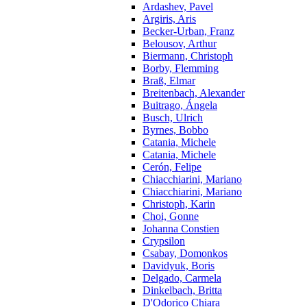
Ardashev, Pavel
Argiris, Aris
Becker-Urban, Franz
Belousov, Arthur
Biermann, Christoph
Borby, Flemming
Braß, Elmar
Breitenbach, Alexander
Buitrago, Ángela
Busch, Ulrich
Byrnes, Bobbo
Catania, Michele
Catania, Michele
Cerón, Felipe
Chiacchiarini, Mariano
Chiacchiarini, Mariano
Christoph, Karin
Choi, Gonne
Johanna Constien
Crypsilon
Csabay, Domonkos
Davidyuk, Boris
Delgado, Carmela
Dinkelbach, Britta
D'Odorico Chiara