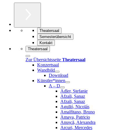
Theatersaal
Semesterübersicht
Kontakt
Theatersaal
Zur Übersichtsseite
Theatersaal
Konzertsaal
Wandbild
Download
Künstler*innen
A – D
Adler, Stefanie
Afzali, Sanaz
Afzali, Sanaz
Agulló, Nicolás
Amalfitano, Bruno
Amaya, Patricio
Anușcă, Alexandra
Arcuri, Mercedes