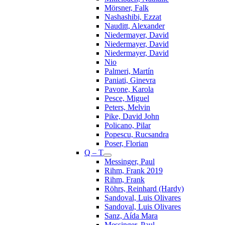
Mörsner, Falk
Nashashibi, Ezzat
Nauditt, Alexander
Niedermayer, David
Niedermayer, David
Niedermayer, David
Nio
Palmeri, Martín
Paniati, Ginevra
Pavone, Karola
Pesce, Miguel
Peters, Melvin
Pike, David John
Policano, Pilar
Popescu, Rucsandra
Poser, Florian
Q – T
Messinger, Paul
Rihm, Frank 2019
Rihm, Frank
Röhrs, Reinhard (Hardy)
Sandoval, Luis Olivares
Sandoval, Luis Olivares
Sanz, Aída Mara
Messinger, Paul