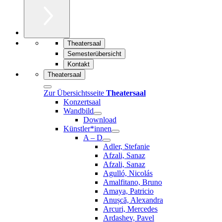
Theatersaal
Semesterübersicht
Kontakt
Theatersaal
Zur Übersichtsseite
Theatersaal
Konzertsaal
Wandbild
Download
Künstler*innen
A – D
Adler, Stefanie
Afzali, Sanaz
Afzali, Sanaz
Agulló, Nicolás
Amalfitano, Bruno
Amaya, Patricio
Anușcă, Alexandra
Arcuri, Mercedes
Ardashev, Pavel