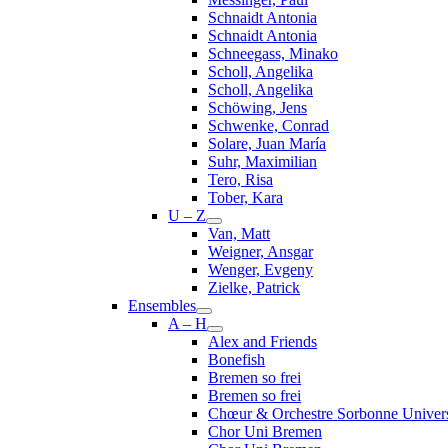
Schnaidt Antonia
Schnaidt Antonia
Schneegass, Minako
Scholl, Angelika
Scholl, Angelika
Schöwing, Jens
Schwenke, Conrad
Solare, Juan María
Suhr, Maximilian
Tero, Risa
Tober, Kara
U – Z
Van, Matt
Weigner, Ansgar
Wenger, Evgeny
Zielke, Patrick
Ensembles
A – H
Alex and Friends
Bonefish
Bremen so frei
Bremen so frei
Chœur & Orchestre Sorbonne Univers
Chor Uni Bremen