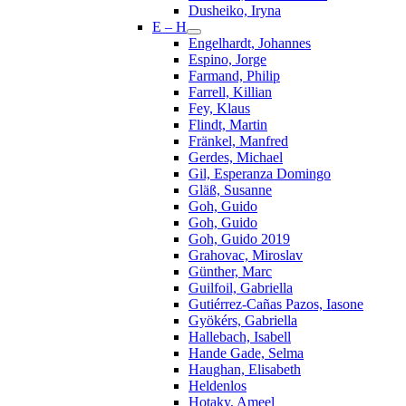
Dusheiko, Iryna
E – H
Engelhardt, Johannes
Espino, Jorge
Farmand, Philip
Farrell, Killian
Fey, Klaus
Flindt, Martin
Fränkel, Manfred
Gerdes, Michael
Gil, Esperanza Domingo
Gläß, Susanne
Goh, Guido
Goh, Guido
Goh, Guido 2019
Grahovac, Miroslav
Günther, Marc
Guilfoil, Gabriella
Gutiérrez-Cañas Pazos, Iasone
Gyökérs, Gabriella
Hallebach, Isabell
Hande Gade, Selma
Haughan, Elisabeth
Heldenlos
Hotaky, Ameel