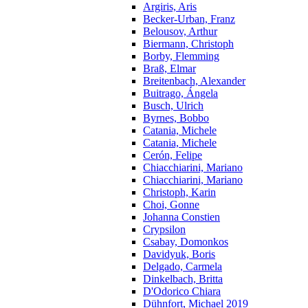
Argiris, Aris
Becker-Urban, Franz
Belousov, Arthur
Biermann, Christoph
Borby, Flemming
Braß, Elmar
Breitenbach, Alexander
Buitrago, Ángela
Busch, Ulrich
Byrnes, Bobbo
Catania, Michele
Catania, Michele
Cerón, Felipe
Chiacchiarini, Mariano
Chiacchiarini, Mariano
Christoph, Karin
Choi, Gonne
Johanna Constien
Crypsilon
Csabay, Domonkos
Davidyuk, Boris
Delgado, Carmela
Dinkelbach, Britta
D'Odorico Chiara
Dühnfort, Michael 2019