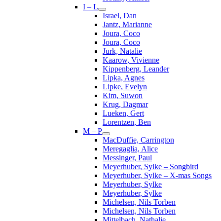
I – L
Israel, Dan
Jantz, Marianne
Joura, Coco
Joura, Coco
Jurk, Natalie
Kaarow, Vivienne
Kippenberg, Leander
Lipka, Agnes
Lipke, Evelyn
Kim, Suwon
Krug, Dagmar
Lueken, Gert
Lorentzen, Ben
M – P
MacDuffie, Carrington
Meregaglia, Alice
Messinger, Paul
Meyerhuber, Sylke – Songbird
Meyerhuber, Sylke – X-mas Songs
Meyerhuber, Sylke
Meyerhuber, Sylke
Michelsen, Nils Torben
Michelsen, Nils Torben
Mittelbach, Nathalie