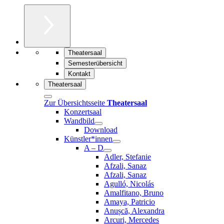
Theatersaal
Semesterübersicht
Kontakt
Theatersaal
Zur Übersichtsseite
Theatersaal
Konzertsaal
Wandbild
Download
Künstler*innen
A – D
Adler, Stefanie
Afzali, Sanaz
Afzali, Sanaz
Agulló, Nicolás
Amalfitano, Bruno
Amaya, Patricio
Anușcă, Alexandra
Arcuri, Mercedes