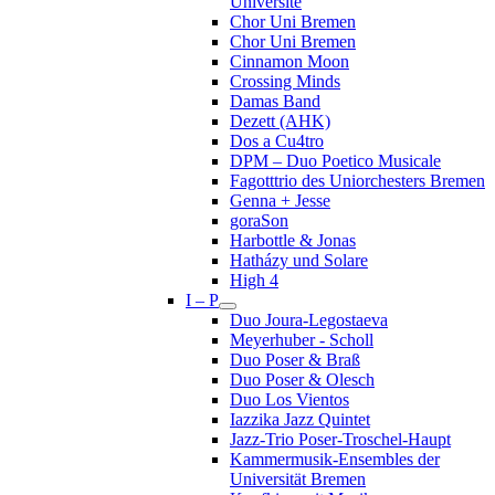
Université
Chor Uni Bremen
Chor Uni Bremen
Cinnamon Moon
Crossing Minds
Damas Band
Dezett (AHK)
Dos a Cu4tro
DPM – Duo Poetico Musicale
Fagotttrio des Uniorchesters Bremen
Genna + Jesse
goraSon
Harbottle & Jonas
Hatházy und Solare
High 4
I – P
Duo Joura-Legostaeva
Meyerhuber - Scholl
Duo Poser & Braß
Duo Poser & Olesch
Duo Los Vientos
Iazzika Jazz Quintet
Jazz-Trio Poser-Troschel-Haupt
Kammermusik-Ensembles der
Universität Bremen