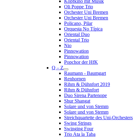
Kopfkino mit Musik
Oli Poppe Trio
Orchester Uni Bremen
Orchester Uni Bremen
Policano, Pilar
Orquesta No Típica
Oriental Duo
Oriental Trio
Nio
Pinnowation
Pinnowation
Popchor der HfK
Q – Z
Raumann - Baumgart
Renhornen
Rihm & Dühnfort 2019
Rihm & Dühnfort
Duo Sirena Partenope
Shur Shangat
Solare und von Stemm
Solare und von Stemm
Streichquartette des Uni-Orchesters
Swing Strings
Swinging Four
Trio Ata la Taba