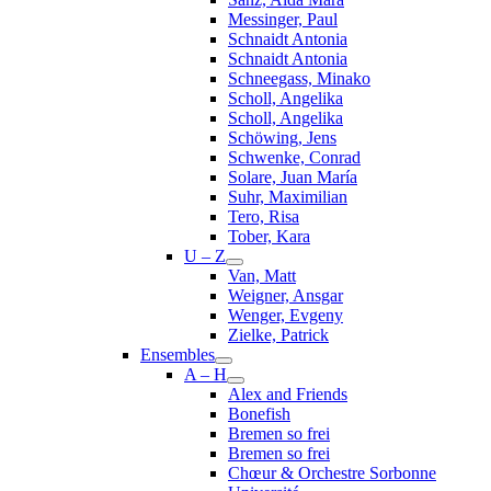
Messinger, Paul
Schnaidt Antonia
Schnaidt Antonia
Schneegass, Minako
Scholl, Angelika
Scholl, Angelika
Schöwing, Jens
Schwenke, Conrad
Solare, Juan María
Suhr, Maximilian
Tero, Risa
Tober, Kara
U – Z
Van, Matt
Weigner, Ansgar
Wenger, Evgeny
Zielke, Patrick
Ensembles
A – H
Alex and Friends
Bonefish
Bremen so frei
Bremen so frei
Chœur & Orchestre Sorbonne