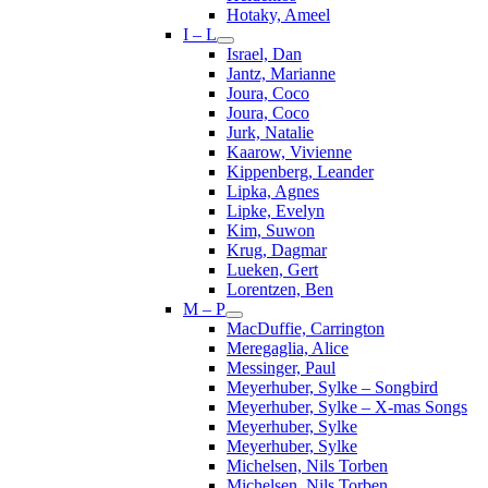
Hotaky, Ameel
I – L
Israel, Dan
Jantz, Marianne
Joura, Coco
Joura, Coco
Jurk, Natalie
Kaarow, Vivienne
Kippenberg, Leander
Lipka, Agnes
Lipke, Evelyn
Kim, Suwon
Krug, Dagmar
Lueken, Gert
Lorentzen, Ben
M – P
MacDuffie, Carrington
Meregaglia, Alice
Messinger, Paul
Meyerhuber, Sylke – Songbird
Meyerhuber, Sylke – X-mas Songs
Meyerhuber, Sylke
Meyerhuber, Sylke
Michelsen, Nils Torben
Michelsen, Nils Torben