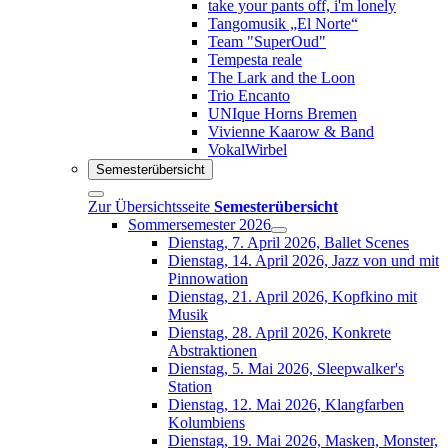
take your pants off, i'm lonely
Tangomusik „El Norte“
Team "SuperOud"
Tempesta reale
The Lark and the Loon
Trio Encanto
UNIque Horns Bremen
Vivienne Kaarow & Band
VokalWirbel
Semesterübersicht
Zur Übersichtsseite
Semesterübersicht
Sommersemester 2026
Dienstag, 7. April 2026, Ballet Scenes
Dienstag, 14. April 2026, Jazz von und mit
Pinnowation
Dienstag, 21. April 2026, Kopfkino mit
Musik
Dienstag, 28. April 2026, Konkrete
Abstraktionen
Dienstag, 5. Mai 2026, Sleepwalker's
Station
Dienstag, 12. Mai 2026, Klangfarben
Kolumbiens
Dienstag, 19. Mai 2026, Masken, Monster,