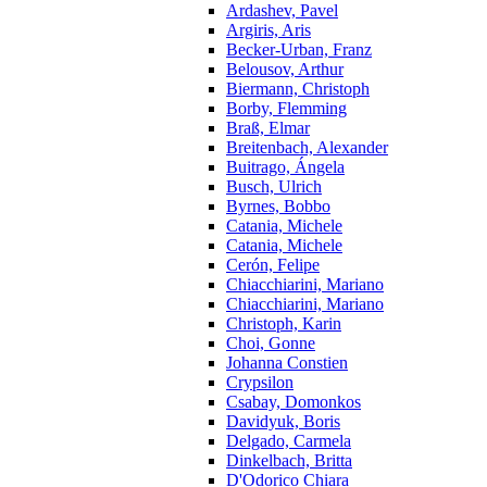
Ardashev, Pavel
Argiris, Aris
Becker-Urban, Franz
Belousov, Arthur
Biermann, Christoph
Borby, Flemming
Braß, Elmar
Breitenbach, Alexander
Buitrago, Ángela
Busch, Ulrich
Byrnes, Bobbo
Catania, Michele
Catania, Michele
Cerón, Felipe
Chiacchiarini, Mariano
Chiacchiarini, Mariano
Christoph, Karin
Choi, Gonne
Johanna Constien
Crypsilon
Csabay, Domonkos
Davidyuk, Boris
Delgado, Carmela
Dinkelbach, Britta
D'Odorico Chiara