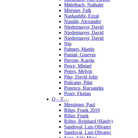
Mittelbach, Nathalie
Mörsner, Falk
Nashashibi, Ezzat
Nauditt, Alexander
Niedermayer, David
Niedermayer, David
Niedermayer, David
Nio
Palmeri, Martín
Paniati, Ginevra
Pavone, Karola
Pesce, Miguel
Peters, Melvin
Pike, David John
Policano, Pilar
Popescu, Rucsandra
Poser, Florian
Q – T
Messinger, Paul
Rihm, Frank 2019
Rihm, Frank
Röhrs, Reinhard (Hardy)
Sandoval, Luis Olivares
Sandoval, Luis Olivares
Sanz, Aída Mara