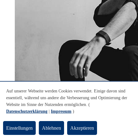
Auf unserer Webseite werden Cookies verwendet. Einige davon sind
essentiell, während uns andere die Verbesserung und Optimierung der
© Foto: Johanna Siring
Website im Sinne der Nutzenden ermöglichen. (
Ben Lorentzen
Datenschutzerklärung
|
Impressum
)
Ben Lorentzen
Einstellungen
Ablehnen
Akzeptieren
Die musikalische Reise des
Singer-Songwriter
s Ben Lorentzen