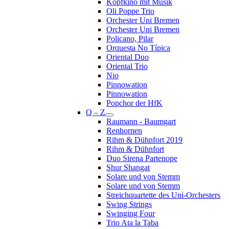
Kopfkino mit Musik
Oli Poppe Trio
Orchester Uni Bremen
Orchester Uni Bremen
Policano, Pilar
Orquesta No Típica
Oriental Duo
Oriental Trio
Nio
Pinnowation
Pinnowation
Popchor der HfK
Q – Z
Raumann - Baumgart
Renhornen
Rihm & Dühnfort 2019
Rihm & Dühnfort
Duo Sirena Partenope
Shur Shangat
Solare und von Stemm
Solare und von Stemm
Streichquartette des Uni-Orchesters
Swing Strings
Swinging Four
Trio Ata la Taba