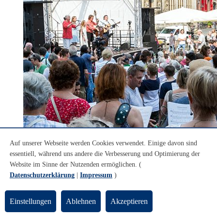
Auf unserer Webseite werden Cookies verwendet. Einige davon sind
essentiell, während uns andere die Verbesserung und Optimierung der
Website im Sinne der Nutzenden ermöglichen. (
© Patric Leo
Datenschutzerklärung
|
Impressum
)
Mitsingfest "Bremen so frei"
„Bremen so frei“: Mit vielen Menschen
Einstellungen
Ablehnen
Akzeptieren
gemeinsam Lieder über Bremen singen