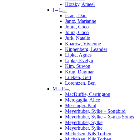
Hotaky, Ameel
I – L
Israel, Dan
Jantz, Marianne
Joura, Coco
Joura, Coco
Jurk, Natalie
Kaarow, Vivienne
Kippenberg, Leander
Lipka, Agnes
Lipke, Evelyn
Kim, Suwon
Krug, Dagmar
Lueken, Gert
Lorentzen, Ben
M – P
MacDuffie, Carrington
Meregaglia, Alice
Messinger, Paul
Meyerhuber, Sylke – Songbird
Meyerhuber, Sylke – X-mas Songs
Meyerhuber, Sylke
Meyerhuber, Sylke
Michelsen, Nils Torben
Michelsen, Nils Torben