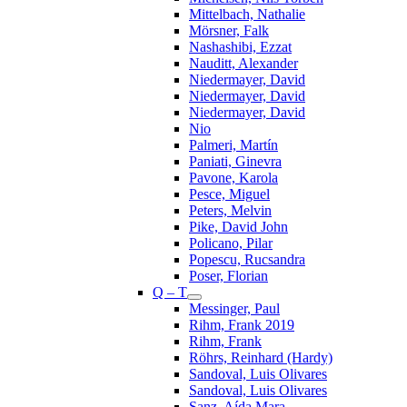
Mittelbach, Nathalie
Mörsner, Falk
Nashashibi, Ezzat
Nauditt, Alexander
Niedermayer, David
Niedermayer, David
Niedermayer, David
Nio
Palmeri, Martín
Paniati, Ginevra
Pavone, Karola
Pesce, Miguel
Peters, Melvin
Pike, David John
Policano, Pilar
Popescu, Rucsandra
Poser, Florian
Q – T
Messinger, Paul
Rihm, Frank 2019
Rihm, Frank
Röhrs, Reinhard (Hardy)
Sandoval, Luis Olivares
Sandoval, Luis Olivares
Sanz, Aída Mara