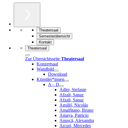
Theatersaal
Semesterübersicht
Kontakt
Theatersaal
Zur Übersichtsseite
Theatersaal
Konzertsaal
Wandbild
Download
Künstler*innen
A – D
Adler, Stefanie
Afzali, Sanaz
Afzali, Sanaz
Agulló, Nicolás
Amalfitano, Bruno
Amaya, Patricio
Anușcă, Alexandra
Arcuri, Mercedes