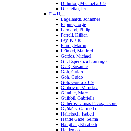
Dühnfort, Michael 2019
Dusheiko, Iryna
E – H
Engelhardt, Johannes
Espino, Jorge
Farmand, Philip
Farrell, Killian
Fey, Klaus
Flindt, Martin
Fränkel, Manfred
Gerdes, Michael
Gil, Esperanza Domingo
Gläß, Susanne
Goh, Guido
Goh, Guido
Goh, Guido 2019
Grahovac, Miroslav
Günther, Marc
Guilfoil, Gabriella
Gutiérrez-Cañas Pazos, Iasone
Gyökérs, Gabriella
Hallebach, Isabell
Hande Gade, Selma
Haughan, Elisabeth
Heldenlos