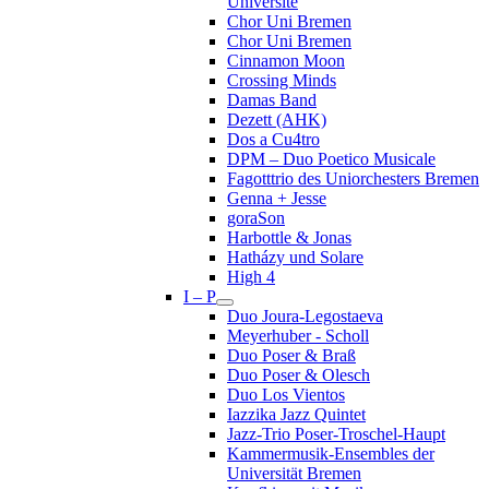
Université
Chor Uni Bremen
Chor Uni Bremen
Cinnamon Moon
Crossing Minds
Damas Band
Dezett (AHK)
Dos a Cu4tro
DPM – Duo Poetico Musicale
Fagotttrio des Uniorchesters Bremen
Genna + Jesse
goraSon
Harbottle & Jonas
Hatházy und Solare
High 4
I – P
Duo Joura-Legostaeva
Meyerhuber - Scholl
Duo Poser & Braß
Duo Poser & Olesch
Duo Los Vientos
Iazzika Jazz Quintet
Jazz-Trio Poser-Troschel-Haupt
Kammermusik-Ensembles der
Universität Bremen