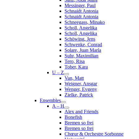
Messinger, Paul
Schnaidt Antonia
Schnaidt Antonia
Schneegass, Minako
Scholl, Angelika
Scholl, Angelika
Schöwing, Jens
Schwenke, Conrad
Solare, Juan María
Suhr, Maximilian
Tero, Risa
Tober, Kara
U – Z
Van, Matt
Weigner, Ansgar
Wenger, Evgeny
Zielke, Patrick
Ensembles
A – H
Alex and Friends
Bonefish
Bremen so frei
Bremen so frei
Chœur & Orchestre Sorbonne