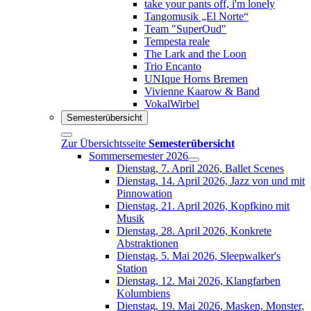
take your pants off, i'm lonely
Tangomusik „El Norte“
Team "SuperOud"
Tempesta reale
The Lark and the Loon
Trio Encanto
UNIque Horns Bremen
Vivienne Kaarow & Band
VokalWirbel
Semesterübersicht
Zur Übersichtsseite
Semesterübersicht
Sommersemester 2026
Dienstag, 7. April 2026, Ballet Scenes
Dienstag, 14. April 2026, Jazz von und mit
Pinnowation
Dienstag, 21. April 2026, Kopfkino mit
Musik
Dienstag, 28. April 2026, Konkrete
Abstraktionen
Dienstag, 5. Mai 2026, Sleepwalker's
Station
Dienstag, 12. Mai 2026, Klangfarben
Kolumbiens
Dienstag, 19. Mai 2026, Masken, Monster,