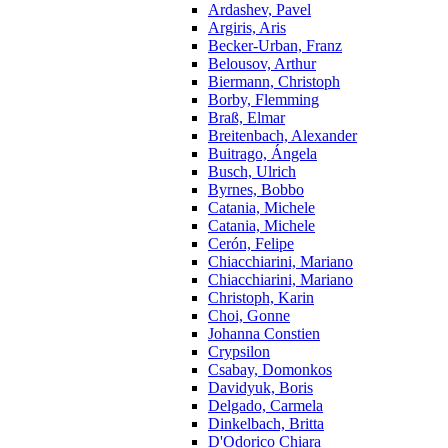
Ardashev, Pavel
Argiris, Aris
Becker-Urban, Franz
Belousov, Arthur
Biermann, Christoph
Borby, Flemming
Braß, Elmar
Breitenbach, Alexander
Buitrago, Ángela
Busch, Ulrich
Byrnes, Bobbo
Catania, Michele
Catania, Michele
Cerón, Felipe
Chiacchiarini, Mariano
Chiacchiarini, Mariano
Christoph, Karin
Choi, Gonne
Johanna Constien
Crypsilon
Csabay, Domonkos
Davidyuk, Boris
Delgado, Carmela
Dinkelbach, Britta
D'Odorico Chiara