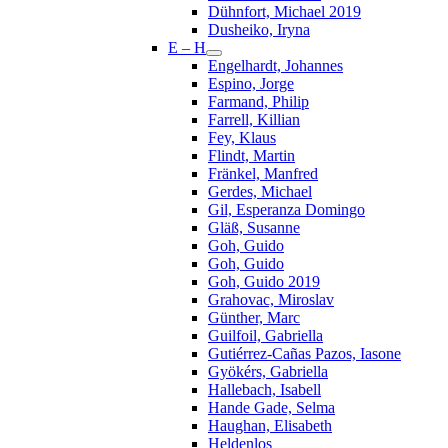
Dühnfort, Michael 2019
Dusheiko, Iryna
E – H
Engelhardt, Johannes
Espino, Jorge
Farmand, Philip
Farrell, Killian
Fey, Klaus
Flindt, Martin
Fränkel, Manfred
Gerdes, Michael
Gil, Esperanza Domingo
Gläß, Susanne
Goh, Guido
Goh, Guido
Goh, Guido 2019
Grahovac, Miroslav
Günther, Marc
Guilfoil, Gabriella
Gutiérrez-Cañas Pazos, Iasone
Gyökérs, Gabriella
Hallebach, Isabell
Hande Gade, Selma
Haughan, Elisabeth
Heldenlos