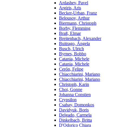
Ardashev, Pavel
Argiris, Aris
Becker-Urban, Franz
Belousov, Arthur
Biermann, Christoph
Borby, Flemming
Braß, Elmar
Breitenbach, Alexander
Buitrago, Ángela
Busch, Ulrich
Byrnes, Bobbo
Catania, Michele
Catania, Michele
Cerón, Felipe
Chiacchiarini, Mariano
Chiacchiarini, Mariano
Christoph, Karin
Choi, Gonne
Johanna Constien
Crypsilon
Csabay, Domonkos
Davidyuk, Boris
Delgado, Carmela
Dinkelbach, Britta
D'Odorico Chiara