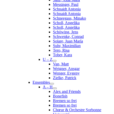
Messinger, Paul
Schnaidt Antonia
Schnaidt Antonia
Schneegass, Minako
Scholl, Angelika
Scholl, Angelika
Schöwing, Jens
Schwenke, Conrad
Solare, Juan María
Suhr, Maximilian
Tero, Risa
Tober, Kara
U – Z
Van, Matt
Weigner, Ansgar
Wenger, Evgeny
Zielke, Patrick
Ensembles
A – H
Alex and Friends
Bonefish
Bremen so frei
Bremen so frei
Chœur & Orchestre Sorbonne