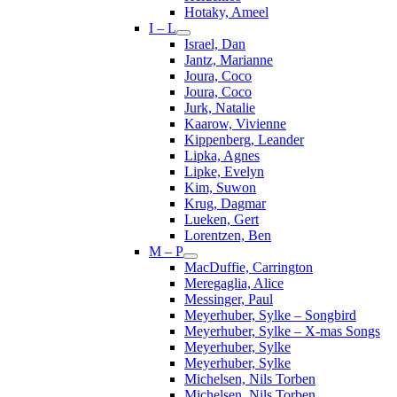
Hotaky, Ameel
I – L
Israel, Dan
Jantz, Marianne
Joura, Coco
Joura, Coco
Jurk, Natalie
Kaarow, Vivienne
Kippenberg, Leander
Lipka, Agnes
Lipke, Evelyn
Kim, Suwon
Krug, Dagmar
Lueken, Gert
Lorentzen, Ben
M – P
MacDuffie, Carrington
Meregaglia, Alice
Messinger, Paul
Meyerhuber, Sylke – Songbird
Meyerhuber, Sylke – X-mas Songs
Meyerhuber, Sylke
Meyerhuber, Sylke
Michelsen, Nils Torben
Michelsen, Nils Torben