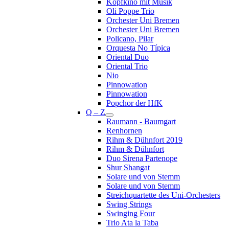
Kopfkino mit Musik
Oli Poppe Trio
Orchester Uni Bremen
Orchester Uni Bremen
Policano, Pilar
Orquesta No Típica
Oriental Duo
Oriental Trio
Nio
Pinnowation
Pinnowation
Popchor der HfK
Q – Z
Raumann - Baumgart
Renhornen
Rihm & Dühnfort 2019
Rihm & Dühnfort
Duo Sirena Partenope
Shur Shangat
Solare und von Stemm
Solare und von Stemm
Streichquartette des Uni-Orchesters
Swing Strings
Swinging Four
Trio Ata la Taba