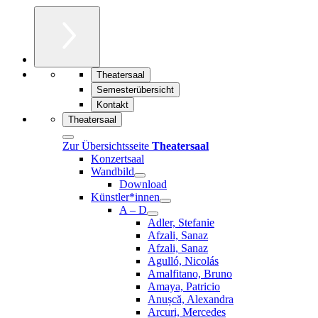
Theatersaal
Semesterübersicht
Kontakt
Theatersaal
Zur Übersichtsseite
Theatersaal
Konzertsaal
Wandbild
Download
Künstler*innen
A – D
Adler, Stefanie
Afzali, Sanaz
Afzali, Sanaz
Agulló, Nicolás
Amalfitano, Bruno
Amaya, Patricio
Anușcă, Alexandra
Arcuri, Mercedes