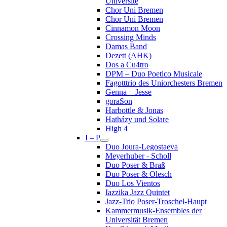
Université
Chor Uni Bremen
Chor Uni Bremen
Cinnamon Moon
Crossing Minds
Damas Band
Dezett (AHK)
Dos a Cu4tro
DPM – Duo Poetico Musicale
Fagotttrio des Uniorchesters Bremen
Genna + Jesse
goraSon
Harbottle & Jonas
Hatházy und Solare
High 4
I – P
Duo Joura-Legostaeva
Meyerhuber - Scholl
Duo Poser & Braß
Duo Poser & Olesch
Duo Los Vientos
Iazzika Jazz Quintet
Jazz-Trio Poser-Troschel-Haupt
Kammermusik-Ensembles der
Universität Bremen