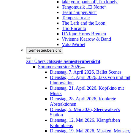
take your pants off, i'm lonely
Tangomusik „El Norte“
Team "SuperOud"
Tempesta reale
The Lark and the Loon
Trio Encanto
UNIque Horns Bremen
Vivienne Kaarow & Band
VokalWirbel
Semesterübersicht
Zur Übersichtsseite
Semesterübersicht
Sommersemester 2026
Dienstag, 7. April 2026, Ballet Scenes
Dienstag, 14. April 2026, Jazz von und mit
Pinnowation
Dienstag, 21. April 2026, Kopfkino mit
Musik
Dienstag, 28. April 2026, Konkrete
Abstraktionen
Dienstag, 5. Mai 2026, Sleepwalker's
Station
Dienstag, 12. Mai 2026, Klangfarben
Kolumbiens
Dienstag, 19. Mai 2026, Masken, Monster,