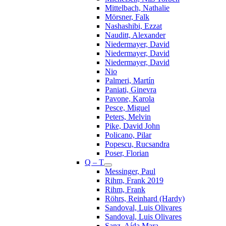
Mittelbach, Nathalie
Mörsner, Falk
Nashashibi, Ezzat
Nauditt, Alexander
Niedermayer, David
Niedermayer, David
Niedermayer, David
Nio
Palmeri, Martín
Paniati, Ginevra
Pavone, Karola
Pesce, Miguel
Peters, Melvin
Pike, David John
Policano, Pilar
Popescu, Rucsandra
Poser, Florian
Q – T
Messinger, Paul
Rihm, Frank 2019
Rihm, Frank
Röhrs, Reinhard (Hardy)
Sandoval, Luis Olivares
Sandoval, Luis Olivares
Sanz, Aída Mara