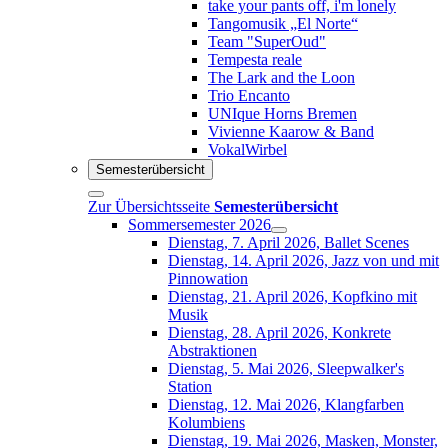
take your pants off, i'm lonely
Tangomusik „El Norte“
Team "SuperOud"
Tempesta reale
The Lark and the Loon
Trio Encanto
UNIque Horns Bremen
Vivienne Kaarow & Band
VokalWirbel
Semesterübersicht
Zur Übersichtsseite
Semesterübersicht
Sommersemester 2026
Dienstag, 7. April 2026, Ballet Scenes
Dienstag, 14. April 2026, Jazz von und mit
Pinnowation
Dienstag, 21. April 2026, Kopfkino mit
Musik
Dienstag, 28. April 2026, Konkrete
Abstraktionen
Dienstag, 5. Mai 2026, Sleepwalker's
Station
Dienstag, 12. Mai 2026, Klangfarben
Kolumbiens
Dienstag, 19. Mai 2026, Masken, Monster,