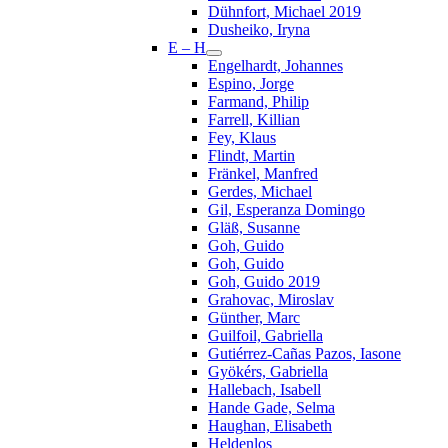
Dühnfort, Michael 2019
Dusheiko, Iryna
E – H
Engelhardt, Johannes
Espino, Jorge
Farmand, Philip
Farrell, Killian
Fey, Klaus
Flindt, Martin
Fränkel, Manfred
Gerdes, Michael
Gil, Esperanza Domingo
Gläß, Susanne
Goh, Guido
Goh, Guido
Goh, Guido 2019
Grahovac, Miroslav
Günther, Marc
Guilfoil, Gabriella
Gutiérrez-Cañas Pazos, Iasone
Gyökérs, Gabriella
Hallebach, Isabell
Hande Gade, Selma
Haughan, Elisabeth
Heldenlos