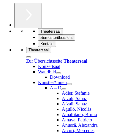
Theatersaal
Semesterübersicht
Kontakt
Theatersaal
Zur Übersichtsseite
Theatersaal
Konzertsaal
Wandbild
Download
Künstler*innen
A – D
Adler, Stefanie
Afzali, Sanaz
Afzali, Sanaz
Agulló, Nicolás
Amalfitano, Bruno
Amaya, Patricio
Anușcă, Alexandra
Arcuri, Mercedes