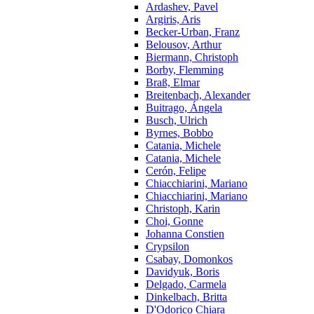
Ardashev, Pavel
Argiris, Aris
Becker-Urban, Franz
Belousov, Arthur
Biermann, Christoph
Borby, Flemming
Braß, Elmar
Breitenbach, Alexander
Buitrago, Ángela
Busch, Ulrich
Byrnes, Bobbo
Catania, Michele
Catania, Michele
Cerón, Felipe
Chiacchiarini, Mariano
Chiacchiarini, Mariano
Christoph, Karin
Choi, Gonne
Johanna Constien
Crypsilon
Csabay, Domonkos
Davidyuk, Boris
Delgado, Carmela
Dinkelbach, Britta
D'Odorico Chiara