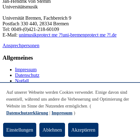
Jan-Hendrik von Stemm
Universitätsmusik
Universität Bremen, Fachbereich 9
Postfach 330 440, 28334 Bremen
Tel: 0049-(0)421-218-60109
E-Mail:
unimusik
protect me ?!
uni-bremen
protect me ?!
.de
Ansprechpersonen
Allgemeines
Impressum
Datenschutz
Notfall
Leichte Sprache
DGS
Auf unserer Webseite werden Cookies verwendet. Einige davon sind
essentiell, während uns andere die Verbesserung und Optimierung der
Social Media
Website im Sinne der Nutzenden ermöglichen. (
Datenschutzerklärung
|
Impressum
)
Youtube
Instagram
LinkedIn
Einstellungen
Ablehnen
Akzeptieren
Mastodon