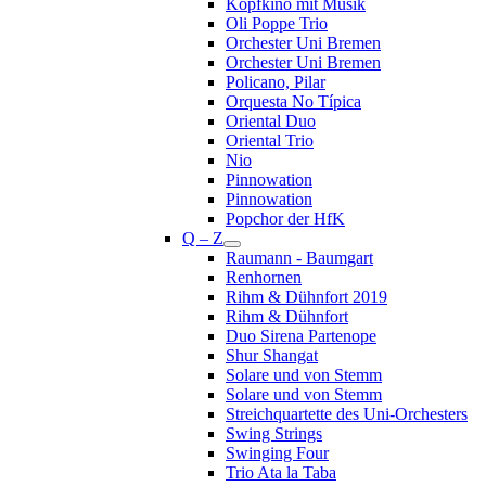
Kopfkino mit Musik
Oli Poppe Trio
Orchester Uni Bremen
Orchester Uni Bremen
Policano, Pilar
Orquesta No Típica
Oriental Duo
Oriental Trio
Nio
Pinnowation
Pinnowation
Popchor der HfK
Q – Z
Raumann - Baumgart
Renhornen
Rihm & Dühnfort 2019
Rihm & Dühnfort
Duo Sirena Partenope
Shur Shangat
Solare und von Stemm
Solare und von Stemm
Streichquartette des Uni-Orchesters
Swing Strings
Swinging Four
Trio Ata la Taba