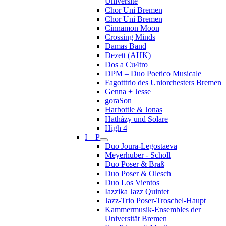
Université
Chor Uni Bremen
Chor Uni Bremen
Cinnamon Moon
Crossing Minds
Damas Band
Dezett (AHK)
Dos a Cu4tro
DPM – Duo Poetico Musicale
Fagotttrio des Uniorchesters Bremen
Genna + Jesse
goraSon
Harbottle & Jonas
Hatházy und Solare
High 4
I – P
Duo Joura-Legostaeva
Meyerhuber - Scholl
Duo Poser & Braß
Duo Poser & Olesch
Duo Los Vientos
Iazzika Jazz Quintet
Jazz-Trio Poser-Troschel-Haupt
Kammermusik-Ensembles der
Universität Bremen