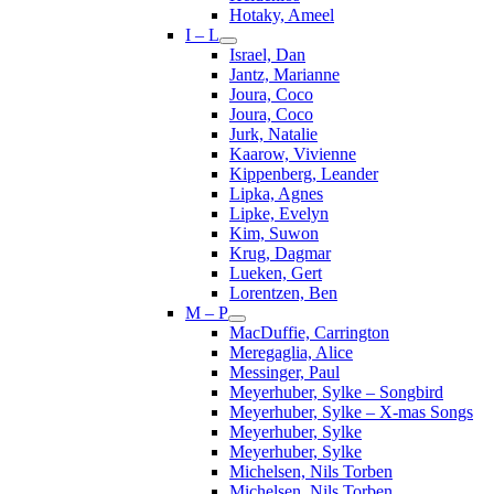
Hotaky, Ameel
I – L
Israel, Dan
Jantz, Marianne
Joura, Coco
Joura, Coco
Jurk, Natalie
Kaarow, Vivienne
Kippenberg, Leander
Lipka, Agnes
Lipke, Evelyn
Kim, Suwon
Krug, Dagmar
Lueken, Gert
Lorentzen, Ben
M – P
MacDuffie, Carrington
Meregaglia, Alice
Messinger, Paul
Meyerhuber, Sylke – Songbird
Meyerhuber, Sylke – X-mas Songs
Meyerhuber, Sylke
Meyerhuber, Sylke
Michelsen, Nils Torben
Michelsen, Nils Torben