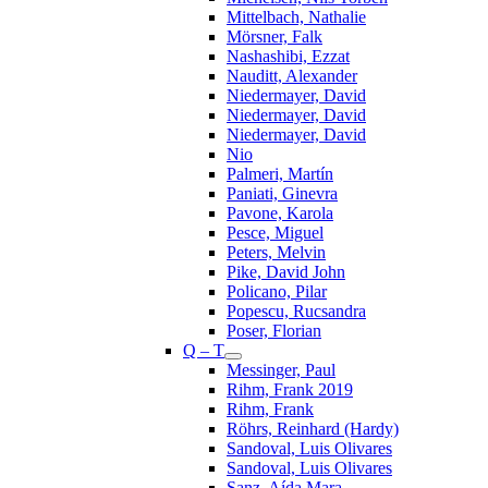
Mittelbach, Nathalie
Mörsner, Falk
Nashashibi, Ezzat
Nauditt, Alexander
Niedermayer, David
Niedermayer, David
Niedermayer, David
Nio
Palmeri, Martín
Paniati, Ginevra
Pavone, Karola
Pesce, Miguel
Peters, Melvin
Pike, David John
Policano, Pilar
Popescu, Rucsandra
Poser, Florian
Q – T
Messinger, Paul
Rihm, Frank 2019
Rihm, Frank
Röhrs, Reinhard (Hardy)
Sandoval, Luis Olivares
Sandoval, Luis Olivares
Sanz, Aída Mara