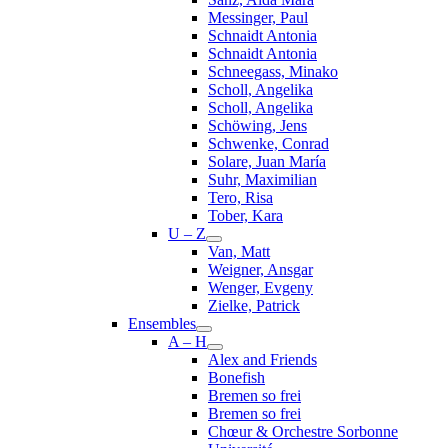
Messinger, Paul
Schnaidt Antonia
Schnaidt Antonia
Schneegass, Minako
Scholl, Angelika
Scholl, Angelika
Schöwing, Jens
Schwenke, Conrad
Solare, Juan María
Suhr, Maximilian
Tero, Risa
Tober, Kara
U – Z
Van, Matt
Weigner, Ansgar
Wenger, Evgeny
Zielke, Patrick
Ensembles
A – H
Alex and Friends
Bonefish
Bremen so frei
Bremen so frei
Chœur & Orchestre Sorbonne