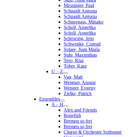
Messinger, Paul
Schnaidt Antonia
Schnaidt Antonia
Schneegass, Minako
Scholl, Angelika
Scholl, Angelika
Schöwing, Jens
Schwenke, Conrad
Solare, Juan María
Suhr, Maximilian
Tero, Risa
Tober, Kara
U – Z
Van, Matt
Weigner, Ansgar
Wenger, Evgeny
Zielke, Patrick
Ensembles
A – H
Alex and Friends
Bonefish
Bremen so frei
Bremen so frei
Chœur & Orchestre Sorbonne