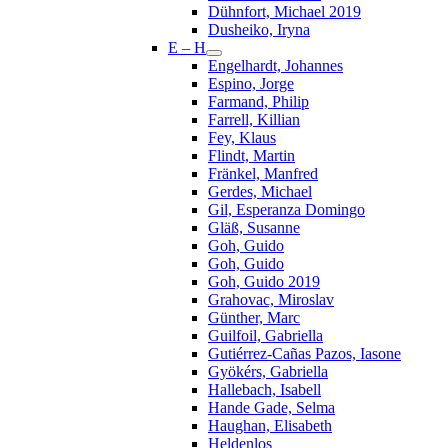
Dühnfort, Michael 2019
Dusheiko, Iryna
E – H
Engelhardt, Johannes
Espino, Jorge
Farmand, Philip
Farrell, Killian
Fey, Klaus
Flindt, Martin
Fränkel, Manfred
Gerdes, Michael
Gil, Esperanza Domingo
Gläß, Susanne
Goh, Guido
Goh, Guido
Goh, Guido 2019
Grahovac, Miroslav
Günther, Marc
Guilfoil, Gabriella
Gutiérrez-Cañas Pazos, Iasone
Gyökérs, Gabriella
Hallebach, Isabell
Hande Gade, Selma
Haughan, Elisabeth
Heldenlos