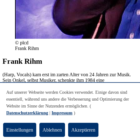
© plcd
Frank Rihm
Frank Rihm
(Harp, Vocals) kam erst im zarten Alter von 24 Jahren zur Musik.
Sein Onkel, selbst Musiker, schenkte ihm 1984 eine
Mundharmonika. 1988 hörte er im Radio den Livemitschnitt eines
Auftritts des leider viel zu früh verstorbenen William Clarke. Dieser
Auf unserer Webseite werden Cookies verwendet. Einige davon sind
Mundharmonikaspieler beeindruckte ihn so sehr, dass er eines seiner
essentiell, während uns andere die Verbesserung und Optimierung der
großen Vorbilder wurde, und Frank seitdem fast jede freie Minute
Website im Sinne der Nutzenden ermöglichen. (
mit dem "10-Löcher-Hobel" verbrachte. 1991 gründete er seine
Datenschutzerklärung
|
Impressum
)
erste eigene Band: THE RIHM SHOTS. Ab 1993 spielte er
zusätzlich bei J. J.& SHUFFLE KINGS. 1997 gründete Frank mit
Paddy Korn das Bluesquartett FOUR ON THE FLOOR, das Ende
Einstellungen
Ablehnen
Akzeptieren
2000 aufgelöst wurde. Ab 2003 spielte er im Duo mit dem Bremer
Gitarristen und Slidespezialisten Heiko Shrader sowie im Duo mit