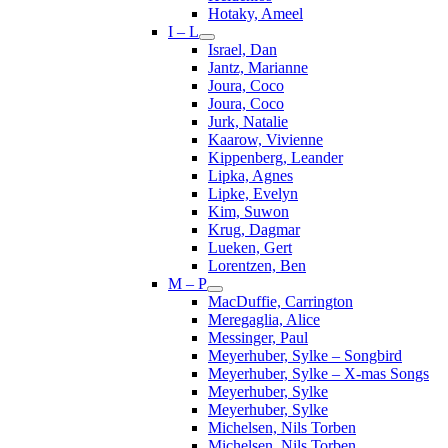
Hotaky, Ameel
I – L
Israel, Dan
Jantz, Marianne
Joura, Coco
Joura, Coco
Jurk, Natalie
Kaarow, Vivienne
Kippenberg, Leander
Lipka, Agnes
Lipke, Evelyn
Kim, Suwon
Krug, Dagmar
Lueken, Gert
Lorentzen, Ben
M – P
MacDuffie, Carrington
Meregaglia, Alice
Messinger, Paul
Meyerhuber, Sylke – Songbird
Meyerhuber, Sylke – X-mas Songs
Meyerhuber, Sylke
Meyerhuber, Sylke
Michelsen, Nils Torben
Michelsen, Nils Torben