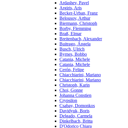
Ardashev, Pavel
Argiris, Aris
Becker-Urban, Franz
Belousov, Arthur
Biermann, Christoph
Borby, Flemming
Braß, Elmar
Breitenbach, Alexander
Buitrago, Ángela
Busch, Ulrich
Byrnes, Bobbo
Catania, Michele
Catania, Michele
Cerón, Felipe
Chiacchiarini, Mariano
Chiacchiarini, Mariano
Christoph, Karin
Choi, Gonne
Johanna Constien
Crypsilon
Csabay, Domonkos
Davidyuk, Boris
Delgado, Carmela
Dinkelbach, Britta
D'Odorico Chiara