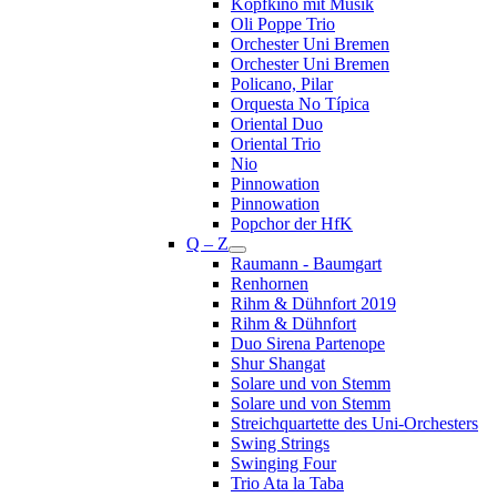
Kopfkino mit Musik
Oli Poppe Trio
Orchester Uni Bremen
Orchester Uni Bremen
Policano, Pilar
Orquesta No Típica
Oriental Duo
Oriental Trio
Nio
Pinnowation
Pinnowation
Popchor der HfK
Q – Z
Raumann - Baumgart
Renhornen
Rihm & Dühnfort 2019
Rihm & Dühnfort
Duo Sirena Partenope
Shur Shangat
Solare und von Stemm
Solare und von Stemm
Streichquartette des Uni-Orchesters
Swing Strings
Swinging Four
Trio Ata la Taba