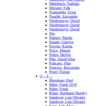
Mittelbach, Nathalie
Mörsner, Falk
Nashashibi, Ezzat
Nauditt, Alexander
Niedermayer, David
Niedermayer, David
Niedermayer, David
Nio
Palmeri, Martín
Paniati, Ginevra
Pavone, Karola
Pesce, Miguel
Peters, Melvin
Pike, David John
Policano, Pilar
Popescu, Rucsandra
Poser, Florian
Q – T
Messinger, Paul
Rihm, Frank 2019
Rihm, Frank
Röhrs, Reinhard (Hardy)
Sandoval, Luis Olivares
Sandoval, Luis Olivares
Sanz, Aída Mara