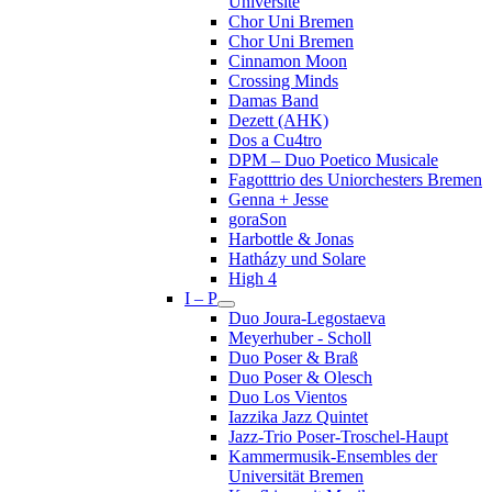
Université
Chor Uni Bremen
Chor Uni Bremen
Cinnamon Moon
Crossing Minds
Damas Band
Dezett (AHK)
Dos a Cu4tro
DPM – Duo Poetico Musicale
Fagotttrio des Uniorchesters Bremen
Genna + Jesse
goraSon
Harbottle & Jonas
Hatházy und Solare
High 4
I – P
Duo Joura-Legostaeva
Meyerhuber - Scholl
Duo Poser & Braß
Duo Poser & Olesch
Duo Los Vientos
Iazzika Jazz Quintet
Jazz-Trio Poser-Troschel-Haupt
Kammermusik-Ensembles der
Universität Bremen