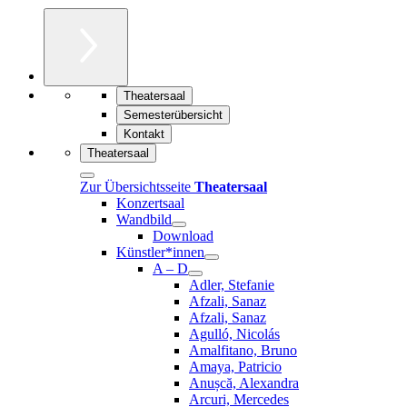
Theatersaal
Semesterübersicht
Kontakt
Theatersaal
Zur Übersichtsseite
Theatersaal
Konzertsaal
Wandbild
Download
Künstler*innen
A – D
Adler, Stefanie
Afzali, Sanaz
Afzali, Sanaz
Agulló, Nicolás
Amalfitano, Bruno
Amaya, Patricio
Anușcă, Alexandra
Arcuri, Mercedes