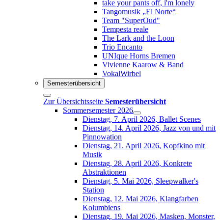
take your pants off, i'm lonely
Tangomusik „El Norte“
Team "SuperOud"
Tempesta reale
The Lark and the Loon
Trio Encanto
UNIque Horns Bremen
Vivienne Kaarow & Band
VokalWirbel
Semesterübersicht
Zur Übersichtsseite
Semesterübersicht
Sommersemester 2026
Dienstag, 7. April 2026, Ballet Scenes
Dienstag, 14. April 2026, Jazz von und mit
Pinnowation
Dienstag, 21. April 2026, Kopfkino mit
Musik
Dienstag, 28. April 2026, Konkrete
Abstraktionen
Dienstag, 5. Mai 2026, Sleepwalker's
Station
Dienstag, 12. Mai 2026, Klangfarben
Kolumbiens
Dienstag, 19. Mai 2026, Masken, Monster,