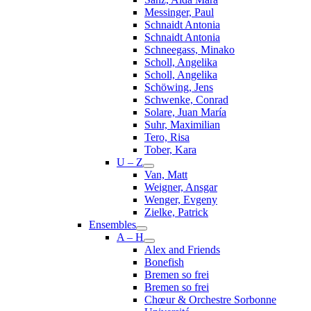
Messinger, Paul
Schnaidt Antonia
Schnaidt Antonia
Schneegass, Minako
Scholl, Angelika
Scholl, Angelika
Schöwing, Jens
Schwenke, Conrad
Solare, Juan María
Suhr, Maximilian
Tero, Risa
Tober, Kara
U – Z
Van, Matt
Weigner, Ansgar
Wenger, Evgeny
Zielke, Patrick
Ensembles
A – H
Alex and Friends
Bonefish
Bremen so frei
Bremen so frei
Chœur & Orchestre Sorbonne