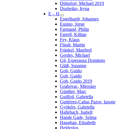
Dühnfort, Michael 2019
Dusheiko, Iryna
E – H
Engelhardt, Johannes
Espino, Jorge
Farmand, Philip
Farrell, Killian
Fey, Klaus
Flindt, Martin
Fränkel, Manfred
Gerdes, Michael
Gil, Esperanza Domingo
Gläß, Susanne
Goh, Guido
Goh, Guido
Goh, Guido 2019
Grahovac, Miroslav
Günther, Marc
Guilfoil, Gabriella
Gutiérrez-Cañas Pazos, Iasone
Gyökérs, Gabriella
Hallebach, Isabell
Hande Gade, Selma
Haughan, Elisabeth
Heldenlos