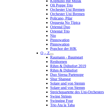
Kopfkino mit Musik
Oli Poppe Trio
Orchester Uni Bremen
Orchester Uni Bremen
Policano, Pilar
Orquesta No Típica
Oriental Duo
Oriental Trio
Nio
Pinnowation
Pinnowation
Popchor der HfK
Q – Z
Raumann - Baumgart
Renhornen
Rihm & Dühnfort 2019
Rihm & Dühnfort
Duo Sirena Partenope
Shur Shangat
Solare und von Stemm
Solare und von Stemm
Streichquartette des Uni-Orchesters
Swing Strings
Swinging Four
Trio Ata la Taba