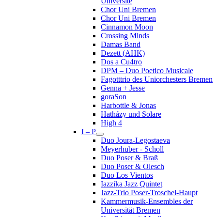
Université
Chor Uni Bremen
Chor Uni Bremen
Cinnamon Moon
Crossing Minds
Damas Band
Dezett (AHK)
Dos a Cu4tro
DPM – Duo Poetico Musicale
Fagotttrio des Uniorchesters Bremen
Genna + Jesse
goraSon
Harbottle & Jonas
Hatházy und Solare
High 4
I – P
Duo Joura-Legostaeva
Meyerhuber - Scholl
Duo Poser & Braß
Duo Poser & Olesch
Duo Los Vientos
Iazzika Jazz Quintet
Jazz-Trio Poser-Troschel-Haupt
Kammermusik-Ensembles der
Universität Bremen