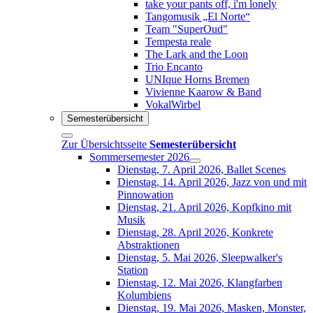
take your pants off, i'm lonely
Tangomusik „El Norte“
Team "SuperOud"
Tempesta reale
The Lark and the Loon
Trio Encanto
UNIque Horns Bremen
Vivienne Kaarow & Band
VokalWirbel
Semesterübersicht
Zur Übersichtsseite
Semesterübersicht
Sommersemester 2026
Dienstag, 7. April 2026, Ballet Scenes
Dienstag, 14. April 2026, Jazz von und mit
Pinnowation
Dienstag, 21. April 2026, Kopfkino mit
Musik
Dienstag, 28. April 2026, Konkrete
Abstraktionen
Dienstag, 5. Mai 2026, Sleepwalker's
Station
Dienstag, 12. Mai 2026, Klangfarben
Kolumbiens
Dienstag, 19. Mai 2026, Masken, Monster,