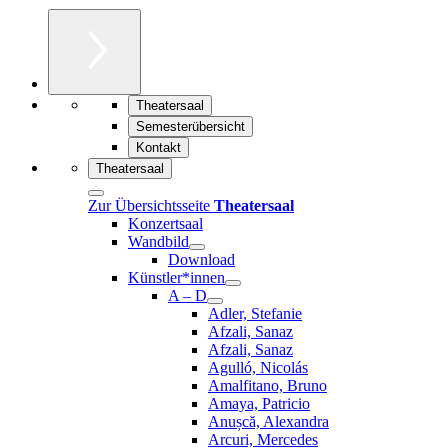
Theatersaal
Semesterübersicht
Kontakt
Theatersaal
Zur Übersichtsseite
Theatersaal
Konzertsaal
Wandbild
Download
Künstler*innen
A – D
Adler, Stefanie
Afzali, Sanaz
Afzali, Sanaz
Agulló, Nicolás
Amalfitano, Bruno
Amaya, Patricio
Anușcă, Alexandra
Arcuri, Mercedes