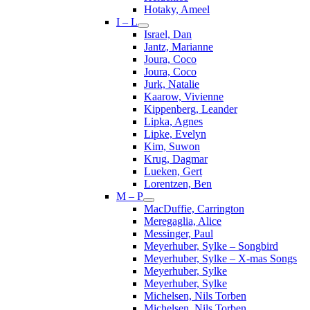
Hotaky, Ameel
I – L
Israel, Dan
Jantz, Marianne
Joura, Coco
Joura, Coco
Jurk, Natalie
Kaarow, Vivienne
Kippenberg, Leander
Lipka, Agnes
Lipke, Evelyn
Kim, Suwon
Krug, Dagmar
Lueken, Gert
Lorentzen, Ben
M – P
MacDuffie, Carrington
Meregaglia, Alice
Messinger, Paul
Meyerhuber, Sylke – Songbird
Meyerhuber, Sylke – X-mas Songs
Meyerhuber, Sylke
Meyerhuber, Sylke
Michelsen, Nils Torben
Michelsen, Nils Torben