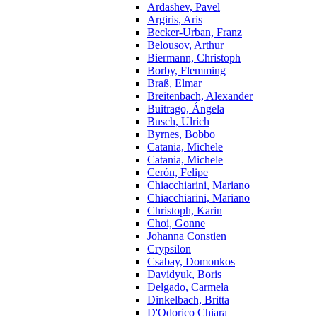
Ardashev, Pavel
Argiris, Aris
Becker-Urban, Franz
Belousov, Arthur
Biermann, Christoph
Borby, Flemming
Braß, Elmar
Breitenbach, Alexander
Buitrago, Ángela
Busch, Ulrich
Byrnes, Bobbo
Catania, Michele
Catania, Michele
Cerón, Felipe
Chiacchiarini, Mariano
Chiacchiarini, Mariano
Christoph, Karin
Choi, Gonne
Johanna Constien
Crypsilon
Csabay, Domonkos
Davidyuk, Boris
Delgado, Carmela
Dinkelbach, Britta
D'Odorico Chiara