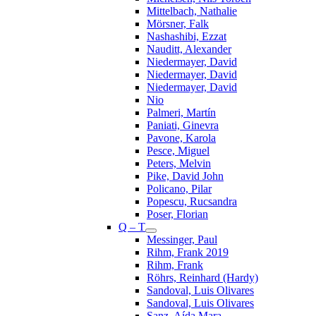
Mittelbach, Nathalie
Mörsner, Falk
Nashashibi, Ezzat
Nauditt, Alexander
Niedermayer, David
Niedermayer, David
Niedermayer, David
Nio
Palmeri, Martín
Paniati, Ginevra
Pavone, Karola
Pesce, Miguel
Peters, Melvin
Pike, David John
Policano, Pilar
Popescu, Rucsandra
Poser, Florian
Q – T
Messinger, Paul
Rihm, Frank 2019
Rihm, Frank
Röhrs, Reinhard (Hardy)
Sandoval, Luis Olivares
Sandoval, Luis Olivares
Sanz, Aída Mara