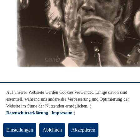
Auf unserer Webseite werden Cookies verwendet. Einige davon sind
© Sarah M. Bande
essentiell, während uns andere die Verbesserung und Optimierung der
Rihm & Dühnfort
Website im Sinne der Nutzenden ermöglichen. (
Rihm & Dühnfort
Datenschutzerklärung
|
Impressum
)
Frank Rihm
(Mundharmonika, Gesang) hatte schon seit langer Zeit
Einstellungen
Ablehnen
Akzeptieren
die Intention, einen der größten Munharmonikaspieler dem
Publikum im Duo vorzustellen. Es ist die Rede von niemand