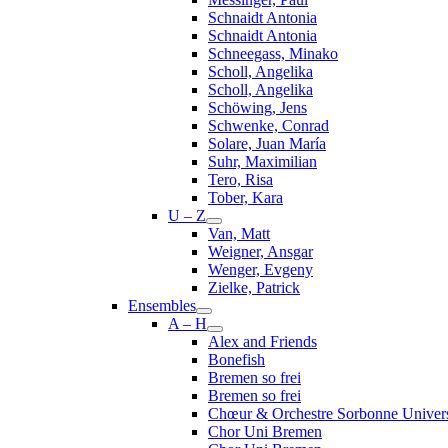
Schnaidt Antonia
Schnaidt Antonia
Schneegass, Minako
Scholl, Angelika
Scholl, Angelika
Schöwing, Jens
Schwenke, Conrad
Solare, Juan María
Suhr, Maximilian
Tero, Risa
Tober, Kara
U – Z
Van, Matt
Weigner, Ansgar
Wenger, Evgeny
Zielke, Patrick
Ensembles
A – H
Alex and Friends
Bonefish
Bremen so frei
Bremen so frei
Chœur & Orchestre Sorbonne Univers
Chor Uni Bremen