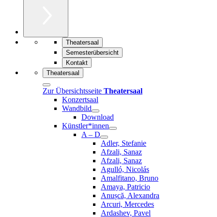
Theatersaal
Semesterübersicht
Kontakt
Theatersaal
Zur Übersichtsseite
Theatersaal
Konzertsaal
Wandbild
Download
Künstler*innen
A – D
Adler, Stefanie
Afzali, Sanaz
Afzali, Sanaz
Agulló, Nicolás
Amalfitano, Bruno
Amaya, Patricio
Anușcă, Alexandra
Arcuri, Mercedes
Ardashev, Pavel