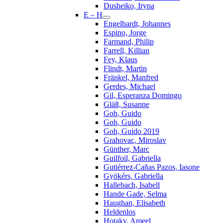
Dusheiko, Iryna
E – H
Engelhardt, Johannes
Espino, Jorge
Farmand, Philip
Farrell, Killian
Fey, Klaus
Flindt, Martin
Fränkel, Manfred
Gerdes, Michael
Gil, Esperanza Domingo
Gläß, Susanne
Goh, Guido
Goh, Guido
Goh, Guido 2019
Grahovac, Miroslav
Günther, Marc
Guilfoil, Gabriella
Gutiérrez-Cañas Pazos, Iasone
Gyökérs, Gabriella
Hallebach, Isabell
Hande Gade, Selma
Haughan, Elisabeth
Heldenlos
Hotaky, Ameel