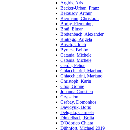
Argiris, Aris
Becker-Urban, Franz
Belousov, Arthur
Biermann, Christoph
Borby, Flemming
Braß, Elmar
Breitenbach, Alexander
Buitrago, Ángela
Busch, Ulrich
Byrnes, Bobbo
Catania, Michele
Catania, Michele
Cerón, Felipe
Chiacchiarini, Mariano
Chiacchiarini, Mariano
Christoph, Karin
Choi, Gonne
Johanna Constien
Crypsilon
Csabay, Domonkos
Davidyuk, Boris
Delgado, Carmela
Dinkelbach, Britta
D'Odorico Chiara
Dühnfort, Michael 2019