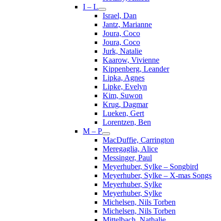
I – L
Israel, Dan
Jantz, Marianne
Joura, Coco
Joura, Coco
Jurk, Natalie
Kaarow, Vivienne
Kippenberg, Leander
Lipka, Agnes
Lipke, Evelyn
Kim, Suwon
Krug, Dagmar
Lueken, Gert
Lorentzen, Ben
M – P
MacDuffie, Carrington
Meregaglia, Alice
Messinger, Paul
Meyerhuber, Sylke – Songbird
Meyerhuber, Sylke – X-mas Songs
Meyerhuber, Sylke
Meyerhuber, Sylke
Michelsen, Nils Torben
Michelsen, Nils Torben
Mittelbach, Nathalie