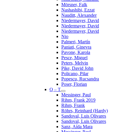
Mörsner, Falk
Nashashibi, Ezzat
Nauditt, Alexander
Niedermayer, David
Niedermayer, David
Niedermayer, David
Nio
Palmeri, Martín
Paniati, Ginevra
Pavone, Karola
Pesce, Miguel
Peters, Melvin
Pike, David John
Policano, Pilar
Popescu, Rucsandra
Poser, Florian
Q – T
Messinger, Paul
Rihm, Frank 2019
Rihm, Frank
Röhrs, Reinhard (Hardy)
Sandoval, Luis Olivares
Sandoval, Luis Olivares
Sanz, Aída Mara
Messinger, Paul