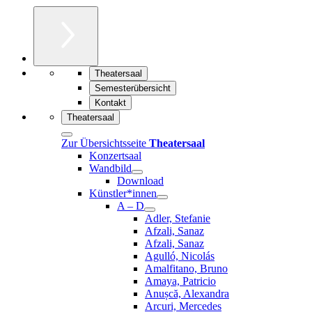
Theatersaal
Semesterübersicht
Kontakt
Theatersaal
Zur Übersichtsseite
Theatersaal
Konzertsaal
Wandbild
Download
Künstler*innen
A – D
Adler, Stefanie
Afzali, Sanaz
Afzali, Sanaz
Agulló, Nicolás
Amalfitano, Bruno
Amaya, Patricio
Anușcă, Alexandra
Arcuri, Mercedes