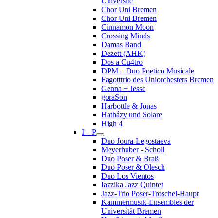
Université
Chor Uni Bremen
Chor Uni Bremen
Cinnamon Moon
Crossing Minds
Damas Band
Dezett (AHK)
Dos a Cu4tro
DPM – Duo Poetico Musicale
Fagotttrio des Uniorchesters Bremen
Genna + Jesse
goraSon
Harbottle & Jonas
Hatházy und Solare
High 4
I – P
Duo Joura-Legostaeva
Meyerhuber - Scholl
Duo Poser & Braß
Duo Poser & Olesch
Duo Los Vientos
Iazzika Jazz Quintet
Jazz-Trio Poser-Troschel-Haupt
Kammermusik-Ensembles der
Universität Bremen