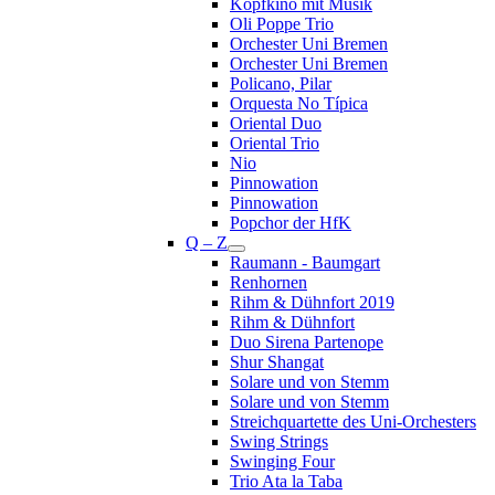
Kopfkino mit Musik
Oli Poppe Trio
Orchester Uni Bremen
Orchester Uni Bremen
Policano, Pilar
Orquesta No Típica
Oriental Duo
Oriental Trio
Nio
Pinnowation
Pinnowation
Popchor der HfK
Q – Z
Raumann - Baumgart
Renhornen
Rihm & Dühnfort 2019
Rihm & Dühnfort
Duo Sirena Partenope
Shur Shangat
Solare und von Stemm
Solare und von Stemm
Streichquartette des Uni-Orchesters
Swing Strings
Swinging Four
Trio Ata la Taba