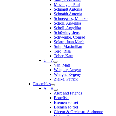
Messinger, Paul
Schnaidt Antonia
Schnaidt Antonia
Schneegass, Minako
Scholl, Angelika
Scholl, Angelika
Schöwing, Jens
Schwenke, Conrad
Solare, Juan María
Suhr, Maximilian
Tero, Risa
Tober, Kara
U – Z
Van, Matt
Weigner, Ansgar
Wenger, Evgeny
Zielke, Patrick
Ensembles
A – H
Alex and Friends
Bonefish
Bremen so frei
Bremen so frei
Chœur & Orchestre Sorbonne