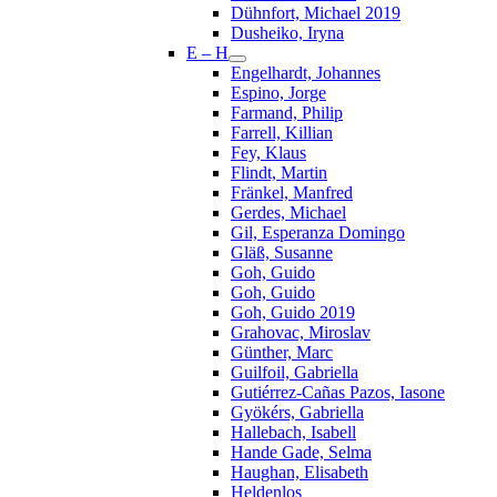
Dühnfort, Michael 2019
Dusheiko, Iryna
E – H
Engelhardt, Johannes
Espino, Jorge
Farmand, Philip
Farrell, Killian
Fey, Klaus
Flindt, Martin
Fränkel, Manfred
Gerdes, Michael
Gil, Esperanza Domingo
Gläß, Susanne
Goh, Guido
Goh, Guido
Goh, Guido 2019
Grahovac, Miroslav
Günther, Marc
Guilfoil, Gabriella
Gutiérrez-Cañas Pazos, Iasone
Gyökérs, Gabriella
Hallebach, Isabell
Hande Gade, Selma
Haughan, Elisabeth
Heldenlos