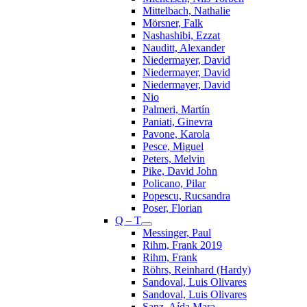
Mittelbach, Nathalie
Mörsner, Falk
Nashashibi, Ezzat
Nauditt, Alexander
Niedermayer, David
Niedermayer, David
Niedermayer, David
Nio
Palmeri, Martín
Paniati, Ginevra
Pavone, Karola
Pesce, Miguel
Peters, Melvin
Pike, David John
Policano, Pilar
Popescu, Rucsandra
Poser, Florian
Q – T
Messinger, Paul
Rihm, Frank 2019
Rihm, Frank
Röhrs, Reinhard (Hardy)
Sandoval, Luis Olivares
Sandoval, Luis Olivares
Sanz, Aída Mara