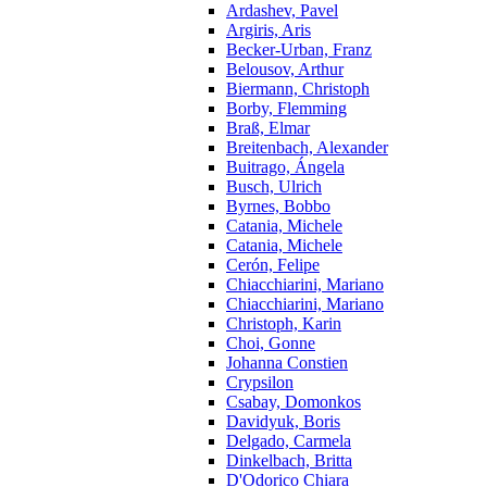
Ardashev, Pavel
Argiris, Aris
Becker-Urban, Franz
Belousov, Arthur
Biermann, Christoph
Borby, Flemming
Braß, Elmar
Breitenbach, Alexander
Buitrago, Ángela
Busch, Ulrich
Byrnes, Bobbo
Catania, Michele
Catania, Michele
Cerón, Felipe
Chiacchiarini, Mariano
Chiacchiarini, Mariano
Christoph, Karin
Choi, Gonne
Johanna Constien
Crypsilon
Csabay, Domonkos
Davidyuk, Boris
Delgado, Carmela
Dinkelbach, Britta
D'Odorico Chiara