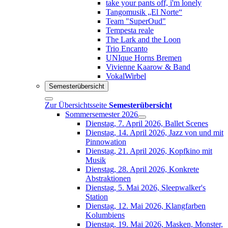
take your pants off, i'm lonely
Tangomusik „El Norte“
Team "SuperOud"
Tempesta reale
The Lark and the Loon
Trio Encanto
UNIque Horns Bremen
Vivienne Kaarow & Band
VokalWirbel
Semesterübersicht
Zur Übersichtsseite
Semesterübersicht
Sommersemester 2026
Dienstag, 7. April 2026, Ballet Scenes
Dienstag, 14. April 2026, Jazz von und mit
Pinnowation
Dienstag, 21. April 2026, Kopfkino mit
Musik
Dienstag, 28. April 2026, Konkrete
Abstraktionen
Dienstag, 5. Mai 2026, Sleepwalker's
Station
Dienstag, 12. Mai 2026, Klangfarben
Kolumbiens
Dienstag, 19. Mai 2026, Masken, Monster,