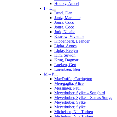
Hotaky, Ameel
I – L
Israel, Dan
Jantz, Marianne
Joura, Coco
Joura, Coco
Jurk, Natalie
Kaarow, Vivienne
Kippenberg, Leander
Lipka, Agnes
Lipke, Evelyn
Kim, Suwon
Krug, Dagmar
Lueken, Gert
Lorentzen, Ben
M – P
MacDuffie, Carrington
Meregaglia, Alice
Messinger, Paul
Meyerhuber, Sylke – Songbird
Meyerhuber, Sylke – X-mas Songs
Meyerhuber, Sylke
Meyerhuber, Sylke
Michelsen, Nils Torben
Michelsen, Nils Torben