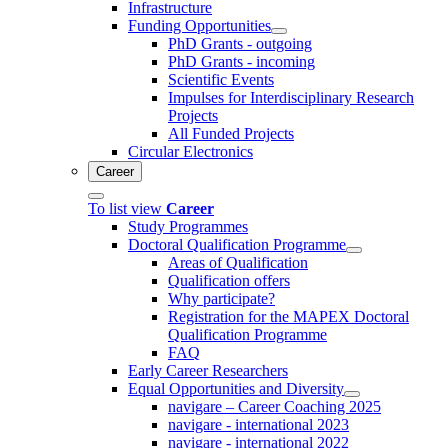
Infrastructure
Funding Opportunities
PhD Grants - outgoing
PhD Grants - incoming
Scientific Events
Impulses for Interdisciplinary Research
Projects
All Funded Projects
Circular Electronics
Career
To list view
Career
Study Programmes
Doctoral Qualification Programme
Areas of Qualification
Qualification offers
Why participate?
Registration for the MAPEX Doctoral
Qualification Programme
FAQ
Early Career Researchers
Equal Opportunities and Diversity
navigare – Career Coaching 2025
navigare - international 2023
navigare - international 2022