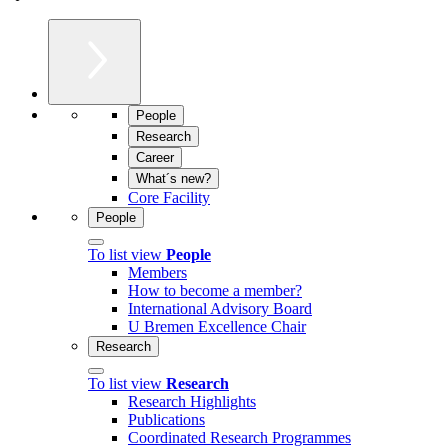
People
Research
Career
What´s new?
Core Facility
People
To list view
People
Members
How to become a member?
International Advisory Board
U Bremen Excellence Chair
Research
To list view
Research
Research Highlights
Publications
Coordinated Research Programmes