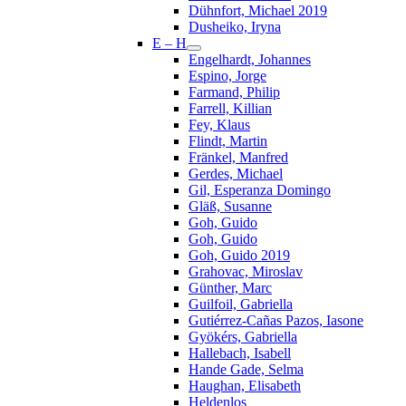
Dühnfort, Michael 2019
Dusheiko, Iryna
E – H
Engelhardt, Johannes
Espino, Jorge
Farmand, Philip
Farrell, Killian
Fey, Klaus
Flindt, Martin
Fränkel, Manfred
Gerdes, Michael
Gil, Esperanza Domingo
Gläß, Susanne
Goh, Guido
Goh, Guido
Goh, Guido 2019
Grahovac, Miroslav
Günther, Marc
Guilfoil, Gabriella
Gutiérrez-Cañas Pazos, Iasone
Gyökérs, Gabriella
Hallebach, Isabell
Hande Gade, Selma
Haughan, Elisabeth
Heldenlos