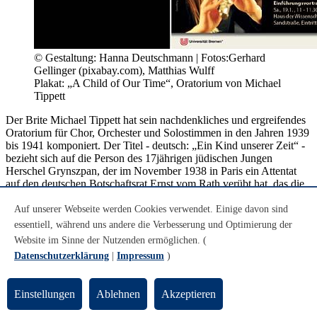
© Gestaltung: Hanna Deutschmann | Fotos:Gerhard
Gellinger (pixabay.com), Matthias Wulff
Plakat: „A Child of Our Time“, Oratorium von Michael
Tippett
Der Brite Michael Tippett hat sein nachdenkliches und ergreifendes
Oratorium für Chor, Orchester und Solostimmen in den Jahren 1939
bis 1941 komponiert. Der Titel - deutsch: „Ein Kind unserer Zeit“ -
bezieht sich auf die Person des 17jährigen jüdischen Jungen
Herschel Grynszpan, der im November 1938 in Paris ein Attentat
auf den deutschen Botschaftsrat Ernst vom Rath verübt hat, das die
Nazis zum Anlass nahmen für die Pogrome gegen die jüdische
deutsche Bevölkerung, die „Reichskristallnacht“. Tippett hatte im
Auf unserer Webseite werden Cookies verwendet. Einige davon sind
britischen Ausland durch die Medien von dem Attentat und den
essentiell, während uns andere die Verbesserung und Optimierung der
Pogromen erfahren und reagierte darauf unmittelbar mit der
Website im Sinne der Nutzenden ermöglichen. (
Komposition dieses Oratoriums. Er reflektiert die Hintergründe und
Datenschutzerklärung
|
Impressum
)
Motive von Grynszpans Tat und ihre Konsequenzen. Tippett war
entschiedener Pazifist. Deshalb betrachtet er die Pogrome mit
Abscheu, steht aber auch dem Attentat von Herschel Grynszpan
Einstellungen
Ablehnen
Akzeptieren
kritisch gegenüber.