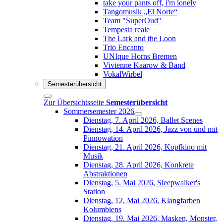
take your pants off, i'm lonely
Tangomusik „El Norte“
Team "SuperOud"
Tempesta reale
The Lark and the Loon
Trio Encanto
UNIque Horns Bremen
Vivienne Kaarow & Band
VokalWirbel
Semesterübersicht
Zur Übersichtsseite
Semesterübersicht
Sommersemester 2026
Dienstag, 7. April 2026, Ballet Scenes
Dienstag, 14. April 2026, Jazz von und mit
Pinnowation
Dienstag, 21. April 2026, Kopfkino mit
Musik
Dienstag, 28. April 2026, Konkrete
Abstraktionen
Dienstag, 5. Mai 2026, Sleepwalker's
Station
Dienstag, 12. Mai 2026, Klangfarben
Kolumbiens
Dienstag, 19. Mai 2026, Masken, Monster,