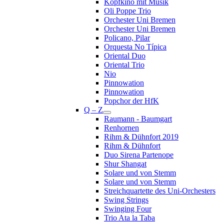
Kopfkino mit Musik
Oli Poppe Trio
Orchester Uni Bremen
Orchester Uni Bremen
Policano, Pilar
Orquesta No Típica
Oriental Duo
Oriental Trio
Nio
Pinnowation
Pinnowation
Popchor der HfK
Q – Z
Raumann - Baumgart
Renhornen
Rihm & Dühnfort 2019
Rihm & Dühnfort
Duo Sirena Partenope
Shur Shangat
Solare und von Stemm
Solare und von Stemm
Streichquartette des Uni-Orchesters
Swing Strings
Swinging Four
Trio Ata la Taba