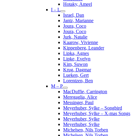
Hotaky, Ameel
I – L
Israel, Dan
Jantz, Marianne
Joura, Coco
Joura, Coco
Jurk, Natalie
Kaarow, Vivienne
Kippenberg, Leander
Lipka, Agnes
Lipke, Evelyn
Kim, Suwon
Krug, Dagmar
Lueken, Gert
Lorentzen, Ben
M – P
MacDuffie, Carrington
Meregaglia, Alice
Messinger, Paul
Meyerhuber, Sylke – Songbird
Meyerhuber, Sylke – X-mas Songs
Meyerhuber, Sylke
Meyerhuber, Sylke
Michelsen, Nils Torben
Michelsen, Nils Torben