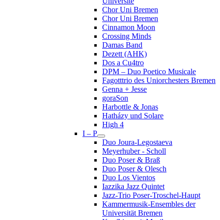
Université
Chor Uni Bremen
Chor Uni Bremen
Cinnamon Moon
Crossing Minds
Damas Band
Dezett (AHK)
Dos a Cu4tro
DPM – Duo Poetico Musicale
Fagotttrio des Uniorchesters Bremen
Genna + Jesse
goraSon
Harbottle & Jonas
Hatházy und Solare
High 4
I – P
Duo Joura-Legostaeva
Meyerhuber - Scholl
Duo Poser & Braß
Duo Poser & Olesch
Duo Los Vientos
Iazzika Jazz Quintet
Jazz-Trio Poser-Troschel-Haupt
Kammermusik-Ensembles der
Universität Bremen