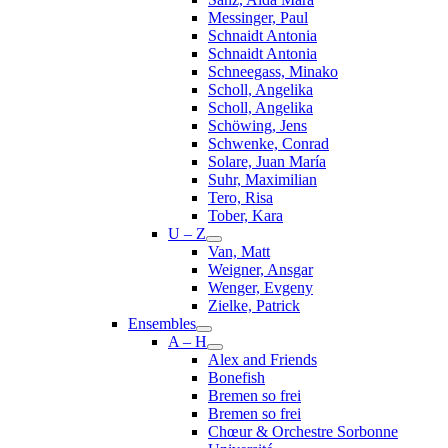
Messinger, Paul
Schnaidt Antonia
Schnaidt Antonia
Schneegass, Minako
Scholl, Angelika
Scholl, Angelika
Schöwing, Jens
Schwenke, Conrad
Solare, Juan María
Suhr, Maximilian
Tero, Risa
Tober, Kara
U – Z
Van, Matt
Weigner, Ansgar
Wenger, Evgeny
Zielke, Patrick
Ensembles
A – H
Alex and Friends
Bonefish
Bremen so frei
Bremen so frei
Chœur & Orchestre Sorbonne