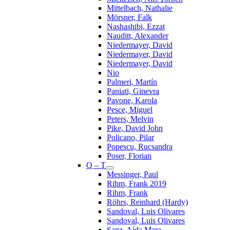
Mittelbach, Nathalie
Mörsner, Falk
Nashashibi, Ezzat
Nauditt, Alexander
Niedermayer, David
Niedermayer, David
Niedermayer, David
Nio
Palmeri, Martín
Paniati, Ginevra
Pavone, Karola
Pesce, Miguel
Peters, Melvin
Pike, David John
Policano, Pilar
Popescu, Rucsandra
Poser, Florian
Q – T
Messinger, Paul
Rihm, Frank 2019
Rihm, Frank
Röhrs, Reinhard (Hardy)
Sandoval, Luis Olivares
Sandoval, Luis Olivares
Sanz, Aída Mara