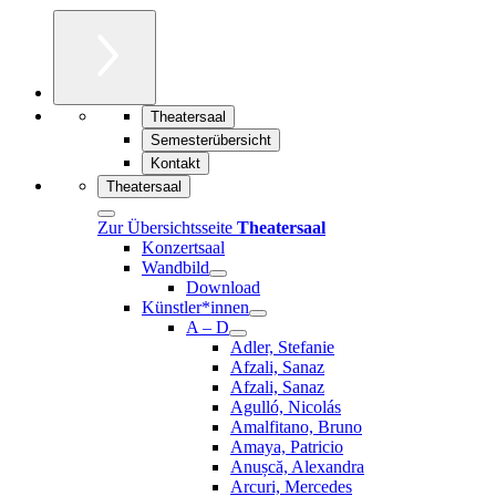
Theatersaal
Semesterübersicht
Kontakt
Theatersaal
Zur Übersichtsseite
Theatersaal
Konzertsaal
Wandbild
Download
Künstler*innen
A – D
Adler, Stefanie
Afzali, Sanaz
Afzali, Sanaz
Agulló, Nicolás
Amalfitano, Bruno
Amaya, Patricio
Anușcă, Alexandra
Arcuri, Mercedes