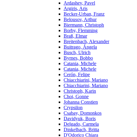
Ardashev, Pavel
Argiris, Aris
Becker-Urban, Franz
Belousov, Arthur
Biermann, Christoph
Borby, Flemming
Braß, Elmar
Breitenbach, Alexander
Buitrago, Ángela
Busch, Ulrich
Byrnes, Bobbo
Catania, Michele
Catania, Michele
Cerón, Felipe
Chiacchiarini, Mariano
Chiacchiarini, Mariano
Christoph, Karin
Choi, Gonne
Johanna Constien
Crypsilon
Csabay, Domonkos
Davidyuk, Boris
Delgado, Carmela
Dinkelbach, Britta
D'Odorico Chiara