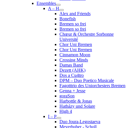
Ensembles
A – H
Alex and Friends
Bonefish
Bremen so frei
Bremen so frei
Chœur & Orchestre Sorbonne
Université
Chor Uni Bremen
Chor Uni Bremen
Cinnamon Moon
Crossing Minds
Damas Band
Dezett (AHK)
Dos a Cu4tro
DPM – Duo Poetico Musicale
Fagotttrio des Uniorchesters Bremen
Genna + Jesse
goraSon
Harbottle & Jonas
Hatházy und Solare
High 4
I – P
Duo Joura-Legostaeva
Meyerhuber - Scholl