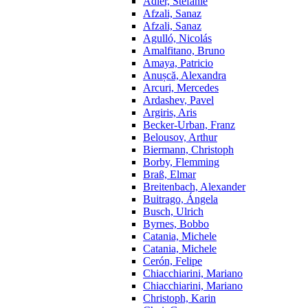
Adler, Stefanie
Afzali, Sanaz
Afzali, Sanaz
Agulló, Nicolás
Amalfitano, Bruno
Amaya, Patricio
Anușcă, Alexandra
Arcuri, Mercedes
Ardashev, Pavel
Argiris, Aris
Becker-Urban, Franz
Belousov, Arthur
Biermann, Christoph
Borby, Flemming
Braß, Elmar
Breitenbach, Alexander
Buitrago, Ángela
Busch, Ulrich
Byrnes, Bobbo
Catania, Michele
Catania, Michele
Cerón, Felipe
Chiacchiarini, Mariano
Chiacchiarini, Mariano
Christoph, Karin