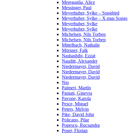
Meregaglia, Alice
Messinger, Paul
Meyerhuber, Sylke – Songbird
Meyerhuber, Sylke – X-mas Songs
Meyerhuber, Sylke
Meyerhuber, Sylke
Michelsen, Nils Torben
Michelsen, Nils Torben
Mittelbach, Nathalie
Mörsner, Falk
Nashashibi, Ezzat
Nauditt, Alexander
Niedermayer, David
Niedermayer, David
Niedermayer, David
Nio
Palmeri, Martín
Paniati, Ginevra
Pavone, Karola
Pesce, Miguel
Peters, Melvin
Pike, David John
Policano, Pilar
Popescu, Rucsandra
Poser, Florian