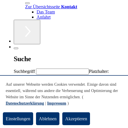
Zur Übersichtsseite
Kontakt
Das Team
Anfahrt
Suche
Suchbegriff
Platzhalter:
Sternchen (*)
Volltext
Auf unserer Webseite werden Cookies verwendet. Einige davon sind
Personen/Einrichtungen
essentiell, während uns andere die Verbesserung und Optimierung der
Volltext + Personen/Einrichtungen
Website im Sinne der Nutzenden ermöglichen. (
Datenschutzerklärung
|
Impressum
)
Sie sind hier:
Einstellungen
Ablehnen
Akzeptieren
Konzerte
Theatersaal