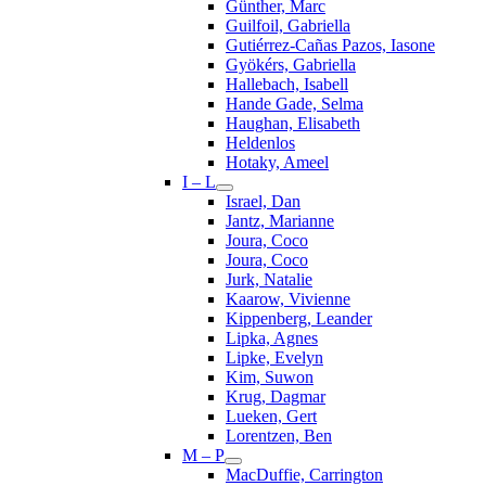
Günther, Marc
Guilfoil, Gabriella
Gutiérrez-Cañas Pazos, Iasone
Gyökérs, Gabriella
Hallebach, Isabell
Hande Gade, Selma
Haughan, Elisabeth
Heldenlos
Hotaky, Ameel
I – L
Israel, Dan
Jantz, Marianne
Joura, Coco
Joura, Coco
Jurk, Natalie
Kaarow, Vivienne
Kippenberg, Leander
Lipka, Agnes
Lipke, Evelyn
Kim, Suwon
Krug, Dagmar
Lueken, Gert
Lorentzen, Ben
M – P
MacDuffie, Carrington