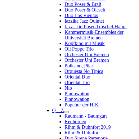
Duo Poser & Braß
Duo Poser & Olesch
Duo Los Vientos
Iazzika Jazz Quintet
Jazz-Trio Poser-Troschel-Haupt
Kammermusik-Ensembles der
Universität Bremen
Kopfkino mit Musik
Oli Poppe Trio
Orchester Uni Bremen
Orchester Uni Bremen
Policano, Pilar
Orquesta No Típica
Oriental Duo
Oriental Trio
Nio
Pinnowation
Pinnowation
Popchor der HfK
Q – Z
Raumann - Baumgart
Renhornen
Rihm & Dühnfort 2019
Rihm & Dühnfort
Duo Sirena Partenope