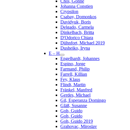
Choi, Gonne
Johanna Constien
Crypsilon
Csabay, Domonkos
Davidyuk, Boris
Delgado, Carmela
Dinkelbach, Britta
D'Odorico Chiara
Dühnfort, Michael 2019
Dusheiko, Iryna
E – H
Engelhardt, Johannes
Espino, Jorge
Farmand, Philip
Farrell, Killian
Fey, Klaus
Flindt, Martin
Fränkel, Manfred
Gerdes, Michael
Gil, Esperanza Domingo
Gläß, Susanne
Goh, Guido
Goh, Guido
Goh, Guido 2019
Grahovac, Miroslav