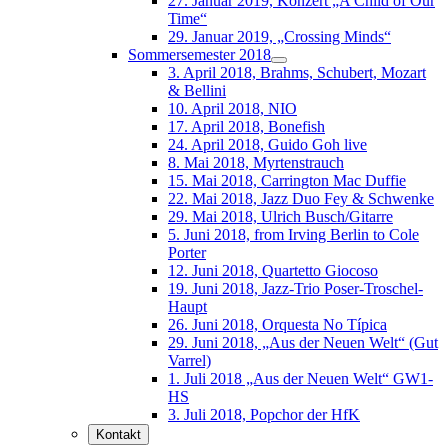
27. Januar 2019, Konzert „A Child of Our
Time“
29. Januar 2019, „Crossing Minds“
Sommersemester 2018
3. April 2018, Brahms, Schubert, Mozart
& Bellini
10. April 2018, NIO
17. April 2018, Bonefish
24. April 2018, Guido Goh live
8. Mai 2018, Myrtenstrauch
15. Mai 2018, Carrington Mac Duffie
22. Mai 2018, Jazz Duo Fey & Schwenke
29. Mai 2018, Ulrich Busch/Gitarre
5. Juni 2018, from Irving Berlin to Cole
Porter
12. Juni 2018, Quartetto Giocoso
19. Juni 2018, Jazz-Trio Poser-Troschel-
Haupt
26. Juni 2018, Orquesta No Típica
29. Juni 2018, „Aus der Neuen Welt“ (Gut
Varrel)
1. Juli 2018 „Aus der Neuen Welt“ GW1-
HS
3. Juli 2018, Popchor der HfK
Kontakt