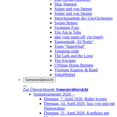
Shur Shangat
Solare und von Stemm
Solare und von Stemm
Streichquartette des Uni-Orchesters
Swing Strings
Swinging Four
Trio Ata la Taba
take your pants off, i'm lonely
Tangomusik „El Norte“
Team "SuperOud"
Tempesta reale
The Lark and the Loon
Trio Encanto
UNIque Horns Bremen
Vivienne Kaarow & Band
VokalWirbel
Semesterübersicht
Zur Übersichtsseite
Semesterübersicht
Sommersemester 2026
Dienstag, 7. April 2026, Ballet Scenes
Dienstag, 14. April 2026, Jazz von und mit
Pinnowation
Dienstag, 21. April 2026, Kopfkino mit