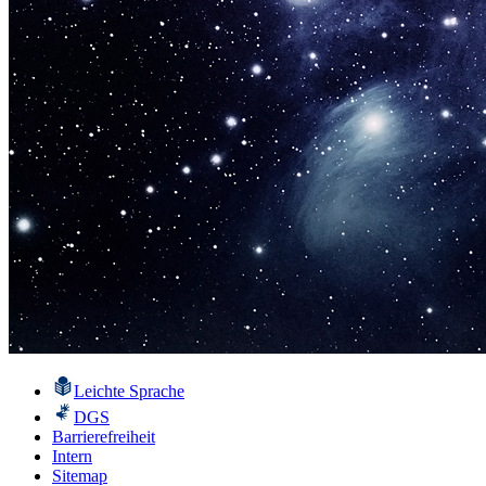
Leichte Sprache
DGS
Barrierefreiheit
Intern
Sitemap