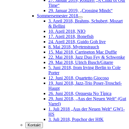
27. Januar 2019, Konzert „A Child of Our
Time“
29. Januar 2019, „Crossing Minds“
Sommersemester 2018
3. April 2018, Brahms, Schubert, Mozart
& Bellini
10. April 2018, NIO
17. April 2018, Bonefish
24. April 2018, Guido Goh live
8. Mai 2018, Myrtenstrauch
15. Mai 2018, Carrington Mac Duffie
22. Mai 2018, Jazz Duo Fey & Schwenke
29. Mai 2018, Ulrich Busch/Gitarre
5. Juni 2018, from Irving Berlin to Cole
Porter
12. Juni 2018, Quartetto Giocoso
19. Juni 2018, Jazz-Trio Poser-Troschel-
Haupt
26. Juni 2018, Orquesta No Típica
29. Juni 2018, „Aus der Neuen Welt“ (Gut
Varrel)
1. Juli 2018 „Aus der Neuen Welt“ GW1-
HS
3. Juli 2018, Popchor der HfK
Kontakt