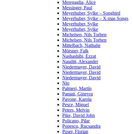
Meregaglia, Alice
Messinger, Paul
Meyerhuber, Sylke – Songbird
Meyerhuber, Sylke – X-mas Songs
Meyerhuber, Sylke
Meyerhuber, Sylke
Michelsen, Nils Torben
Michelsen, Nils Torben
Mittelbach, Nathalie
Mörsner, Falk
Nashashibi, Ezzat
Nauditt, Alexander
Niedermayer, David
Niedermayer, David
Niedermayer, David
Nio
Palmeri, Martín
Paniati, Ginevra
Pavone, Karola
Pesce, Miguel
Peters, Melvin
Pike, David John
Policano, Pilar
Popescu, Rucsandra
Poser, Florian