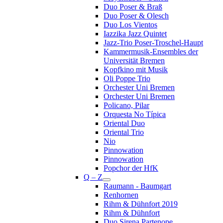
Duo Poser & Braß
Duo Poser & Olesch
Duo Los Vientos
Iazzika Jazz Quintet
Jazz-Trio Poser-Troschel-Haupt
Kammermusik-Ensembles der
Universität Bremen
Kopfkino mit Musik
Oli Poppe Trio
Orchester Uni Bremen
Orchester Uni Bremen
Policano, Pilar
Orquesta No Típica
Oriental Duo
Oriental Trio
Nio
Pinnowation
Pinnowation
Popchor der HfK
Q – Z
Raumann - Baumgart
Renhornen
Rihm & Dühnfort 2019
Rihm & Dühnfort
Duo Sirena Partenope