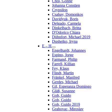
Choi, Gonne
Johanna Constien
Crypsilon
Csabay, Domonkos
Davidyuk, Boris
Delgado, Carmela
Dinkelbach, Britta
D'Odorico Chiara
Dühnfort, Michael 2019
Dusheiko, Iryna
E – H
Engelhardt, Johannes
Espino, Jorge
Farmand, Philip
Farrell, Killian
Fey, Klaus
Flindt, Martin
Fränkel, Manfred
Gerdes, Michael
Gil, Esperanza Domingo
Gläß, Susanne
Goh, Guido
Goh, Guido
Goh, Guido 2019
Grahovac, Miroslav