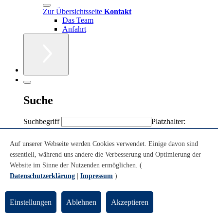
Zur Übersichtsseite
Kontakt
Das Team
Anfahrt
Suche
Suchbegriff
Platzhalter:
Sternchen (*)
Volltext
Auf unserer Webseite werden Cookies verwendet. Einige davon sind
Personen/Einrichtungen
essentiell, während uns andere die Verbesserung und Optimierung der
Volltext + Personen/Einrichtungen
Website im Sinne der Nutzenden ermöglichen. (
Datenschutzerklärung
|
Impressum
)
Sie sind hier:
Einstellungen
Ablehnen
Akzeptieren
Konzerte
Theatersaal