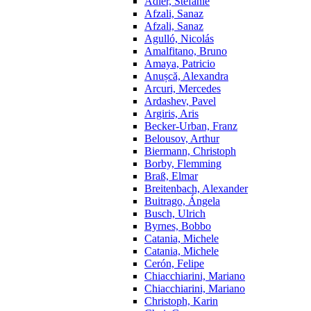
Adler, Stefanie
Afzali, Sanaz
Afzali, Sanaz
Agulló, Nicolás
Amalfitano, Bruno
Amaya, Patricio
Anușcă, Alexandra
Arcuri, Mercedes
Ardashev, Pavel
Argiris, Aris
Becker-Urban, Franz
Belousov, Arthur
Biermann, Christoph
Borby, Flemming
Braß, Elmar
Breitenbach, Alexander
Buitrago, Ángela
Busch, Ulrich
Byrnes, Bobbo
Catania, Michele
Catania, Michele
Cerón, Felipe
Chiacchiarini, Mariano
Chiacchiarini, Mariano
Christoph, Karin