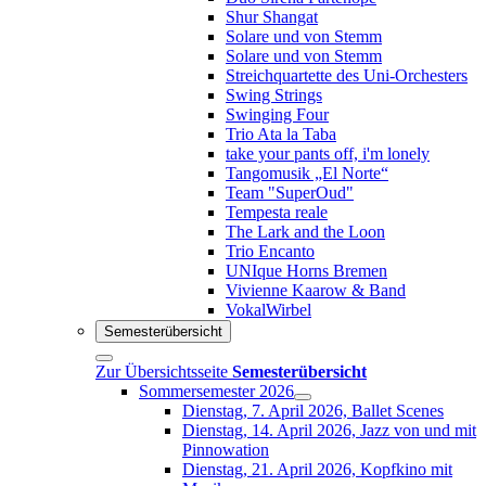
Shur Shangat
Solare und von Stemm
Solare und von Stemm
Streichquartette des Uni-Orchesters
Swing Strings
Swinging Four
Trio Ata la Taba
take your pants off, i'm lonely
Tangomusik „El Norte“
Team "SuperOud"
Tempesta reale
The Lark and the Loon
Trio Encanto
UNIque Horns Bremen
Vivienne Kaarow & Band
VokalWirbel
Semesterübersicht
Zur Übersichtsseite
Semesterübersicht
Sommersemester 2026
Dienstag, 7. April 2026, Ballet Scenes
Dienstag, 14. April 2026, Jazz von und mit
Pinnowation
Dienstag, 21. April 2026, Kopfkino mit