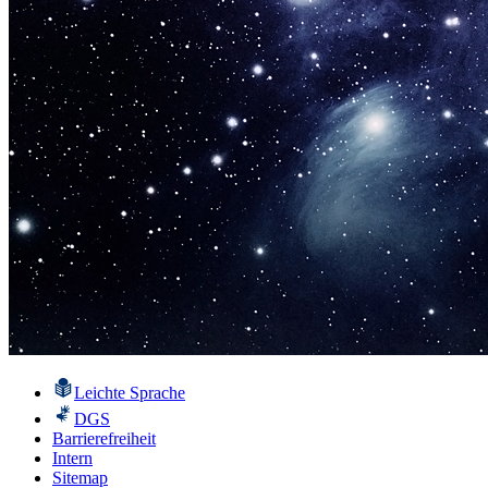
Leichte Sprache
DGS
Barrierefreiheit
Intern
Sitemap