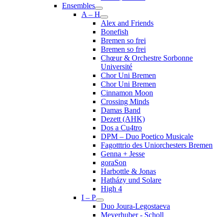
Ensembles
A – H
Alex and Friends
Bonefish
Bremen so frei
Bremen so frei
Chœur & Orchestre Sorbonne
Université
Chor Uni Bremen
Chor Uni Bremen
Cinnamon Moon
Crossing Minds
Damas Band
Dezett (AHK)
Dos a Cu4tro
DPM – Duo Poetico Musicale
Fagotttrio des Uniorchesters Bremen
Genna + Jesse
goraSon
Harbottle & Jonas
Hatházy und Solare
High 4
I – P
Duo Joura-Legostaeva
Meyerhuber - Scholl