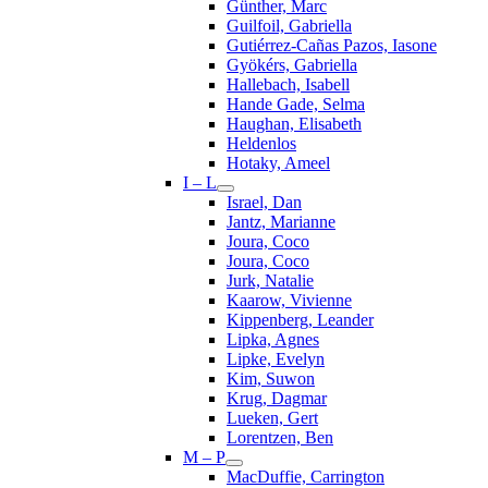
Günther, Marc
Guilfoil, Gabriella
Gutiérrez-Cañas Pazos, Iasone
Gyökérs, Gabriella
Hallebach, Isabell
Hande Gade, Selma
Haughan, Elisabeth
Heldenlos
Hotaky, Ameel
I – L
Israel, Dan
Jantz, Marianne
Joura, Coco
Joura, Coco
Jurk, Natalie
Kaarow, Vivienne
Kippenberg, Leander
Lipka, Agnes
Lipke, Evelyn
Kim, Suwon
Krug, Dagmar
Lueken, Gert
Lorentzen, Ben
M – P
MacDuffie, Carrington