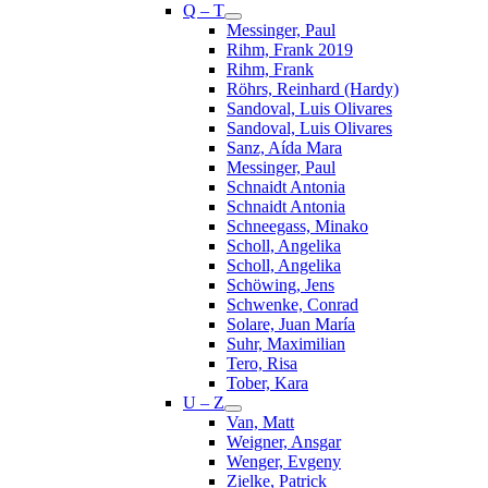
Q – T
Messinger, Paul
Rihm, Frank 2019
Rihm, Frank
Röhrs, Reinhard (Hardy)
Sandoval, Luis Olivares
Sandoval, Luis Olivares
Sanz, Aída Mara
Messinger, Paul
Schnaidt Antonia
Schnaidt Antonia
Schneegass, Minako
Scholl, Angelika
Scholl, Angelika
Schöwing, Jens
Schwenke, Conrad
Solare, Juan María
Suhr, Maximilian
Tero, Risa
Tober, Kara
U – Z
Van, Matt
Weigner, Ansgar
Wenger, Evgeny
Zielke, Patrick