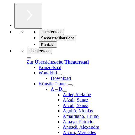
Theatersaal
Semesterübersicht
Kontakt
Theatersaal
Zur Übersichtsseite
Theatersaal
Konzertsaal
Wandbild
Download
Künstler*innen
A – D
Adler, Stefanie
Afzali, Sanaz
Afzali, Sanaz
Agulló, Nicolás
Amalfitano, Bruno
Amaya, Patricio
Anușcă, Alexandra
Arcuri, Mercedes