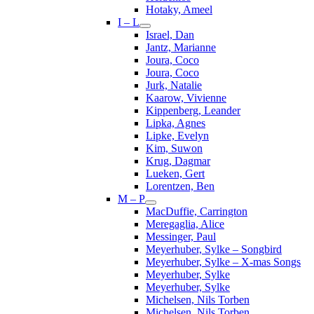
Hotaky, Ameel
I – L
Israel, Dan
Jantz, Marianne
Joura, Coco
Joura, Coco
Jurk, Natalie
Kaarow, Vivienne
Kippenberg, Leander
Lipka, Agnes
Lipke, Evelyn
Kim, Suwon
Krug, Dagmar
Lueken, Gert
Lorentzen, Ben
M – P
MacDuffie, Carrington
Meregaglia, Alice
Messinger, Paul
Meyerhuber, Sylke – Songbird
Meyerhuber, Sylke – X-mas Songs
Meyerhuber, Sylke
Meyerhuber, Sylke
Michelsen, Nils Torben
Michelsen, Nils Torben