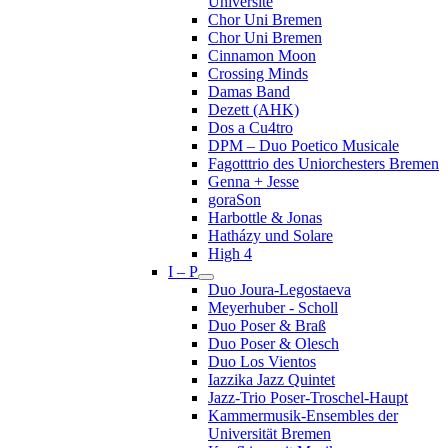
Université
Chor Uni Bremen
Chor Uni Bremen
Cinnamon Moon
Crossing Minds
Damas Band
Dezett (AHK)
Dos a Cu4tro
DPM – Duo Poetico Musicale
Fagotttrio des Uniorchesters Bremen
Genna + Jesse
goraSon
Harbottle & Jonas
Hatházy und Solare
High 4
I – P
Duo Joura-Legostaeva
Meyerhuber - Scholl
Duo Poser & Braß
Duo Poser & Olesch
Duo Los Vientos
Iazzika Jazz Quintet
Jazz-Trio Poser-Troschel-Haupt
Kammermusik-Ensembles der
Universität Bremen