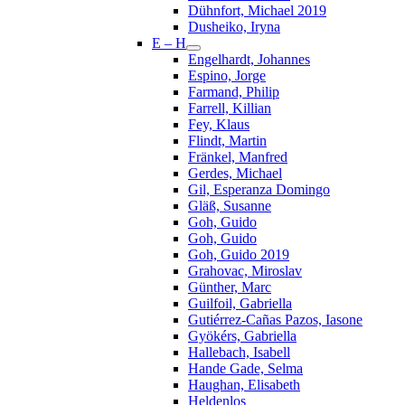
Dühnfort, Michael 2019
Dusheiko, Iryna
E – H
Engelhardt, Johannes
Espino, Jorge
Farmand, Philip
Farrell, Killian
Fey, Klaus
Flindt, Martin
Fränkel, Manfred
Gerdes, Michael
Gil, Esperanza Domingo
Gläß, Susanne
Goh, Guido
Goh, Guido
Goh, Guido 2019
Grahovac, Miroslav
Günther, Marc
Guilfoil, Gabriella
Gutiérrez-Cañas Pazos, Iasone
Gyökérs, Gabriella
Hallebach, Isabell
Hande Gade, Selma
Haughan, Elisabeth
Heldenlos