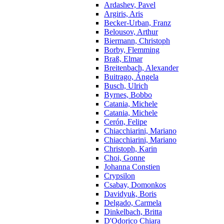
Ardashev, Pavel
Argiris, Aris
Becker-Urban, Franz
Belousov, Arthur
Biermann, Christoph
Borby, Flemming
Braß, Elmar
Breitenbach, Alexander
Buitrago, Ángela
Busch, Ulrich
Byrnes, Bobbo
Catania, Michele
Catania, Michele
Cerón, Felipe
Chiacchiarini, Mariano
Chiacchiarini, Mariano
Christoph, Karin
Choi, Gonne
Johanna Constien
Crypsilon
Csabay, Domonkos
Davidyuk, Boris
Delgado, Carmela
Dinkelbach, Britta
D'Odorico Chiara