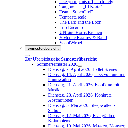
take your pants off, i'm lonely
Tangomusik „El Norte“
Team "SuperOud"
Tempesta reale
The Lark and the Loon
Trio Encanto
UNIque Horns Bremen
Vivienne Kaarow & Band
VokalWirbel
Semesterübersicht
Zur Übersichtsseite
Semesterübersicht
Sommersemester 2026
Dienstag, 7. April 2026, Ballet Scenes
Dienstag, 14. April 2026, Jazz von und mit
Pinnowation
Dienstag, 21. April 2026, Kopfkino mit
Musik
Dienstag, 28. April 2026, Konkrete
Abstraktionen
Dienstag, 5. Mai 2026, Sleepwalker's
Station
Dienstag, 12. Mai 2026, Klangfarben
Kolumbiens
Dienstag, 19. Mai 2026, Masken, Monster,