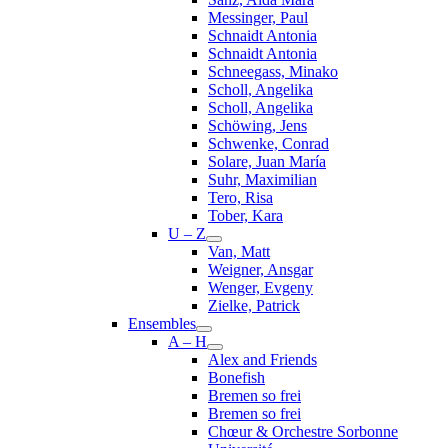
Messinger, Paul
Schnaidt Antonia
Schnaidt Antonia
Schneegass, Minako
Scholl, Angelika
Scholl, Angelika
Schöwing, Jens
Schwenke, Conrad
Solare, Juan María
Suhr, Maximilian
Tero, Risa
Tober, Kara
U – Z
Van, Matt
Weigner, Ansgar
Wenger, Evgeny
Zielke, Patrick
Ensembles
A – H
Alex and Friends
Bonefish
Bremen so frei
Bremen so frei
Chœur & Orchestre Sorbonne