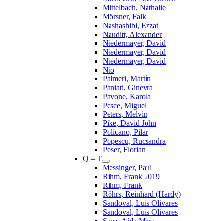
Mittelbach, Nathalie
Mörsner, Falk
Nashashibi, Ezzat
Nauditt, Alexander
Niedermayer, David
Niedermayer, David
Niedermayer, David
Nio
Palmeri, Martín
Paniati, Ginevra
Pavone, Karola
Pesce, Miguel
Peters, Melvin
Pike, David John
Policano, Pilar
Popescu, Rucsandra
Poser, Florian
Q – T
Messinger, Paul
Rihm, Frank 2019
Rihm, Frank
Röhrs, Reinhard (Hardy)
Sandoval, Luis Olivares
Sandoval, Luis Olivares
Sanz, Aída Mara