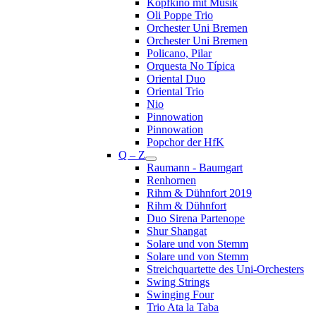
Kopfkino mit Musik
Oli Poppe Trio
Orchester Uni Bremen
Orchester Uni Bremen
Policano, Pilar
Orquesta No Típica
Oriental Duo
Oriental Trio
Nio
Pinnowation
Pinnowation
Popchor der HfK
Q – Z
Raumann - Baumgart
Renhornen
Rihm & Dühnfort 2019
Rihm & Dühnfort
Duo Sirena Partenope
Shur Shangat
Solare und von Stemm
Solare und von Stemm
Streichquartette des Uni-Orchesters
Swing Strings
Swinging Four
Trio Ata la Taba