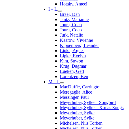
Hotaky, Ameel
I – L
Israel, Dan
Jantz, Marianne
Joura, Coco
Joura, Coco
Jurk, Natalie
Kaarow, Vivienne
Kippenberg, Leander
Lipka, Agnes
Lipke, Evelyn
Kim, Suwon
Krug, Dagmar
Lueken, Gert
Lorentzen, Ben
M – P
MacDuffie, Carrington
Meregaglia, Alice
Messinger, Paul
Meyerhuber, Sylke – Songbird
Meyerhuber, Sylke – X-mas Songs
Meyerhuber, Sylke
Meyerhuber, Sylke
Michelsen, Nils Torben
Michelsen, Nils Torben