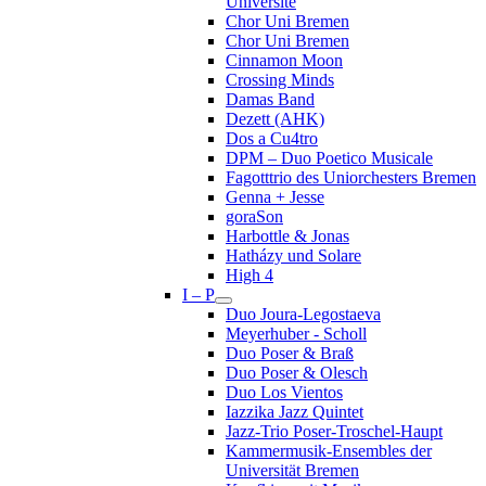
Université
Chor Uni Bremen
Chor Uni Bremen
Cinnamon Moon
Crossing Minds
Damas Band
Dezett (AHK)
Dos a Cu4tro
DPM – Duo Poetico Musicale
Fagotttrio des Uniorchesters Bremen
Genna + Jesse
goraSon
Harbottle & Jonas
Hatházy und Solare
High 4
I – P
Duo Joura-Legostaeva
Meyerhuber - Scholl
Duo Poser & Braß
Duo Poser & Olesch
Duo Los Vientos
Iazzika Jazz Quintet
Jazz-Trio Poser-Troschel-Haupt
Kammermusik-Ensembles der
Universität Bremen