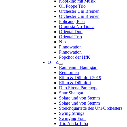
Kopfkino mit Musik
Oli Poppe Trio
Orchester Uni Bremen
Orchester Uni Bremen
Policano, Pilar
Orquesta No Típica
Oriental Duo
Oriental Trio
Nio
Pinnowation
Pinnowation
Popchor der HfK
Q – Z
Raumann - Baumgart
Renhornen
Rihm & Dühnfort 2019
Rihm & Dühnfort
Duo Sirena Partenope
Shur Shangat
Solare und von Stemm
Solare und von Stemm
Streichquartette des Uni-Orchesters
Swing Strings
Swinging Four
Trio Ata la Taba