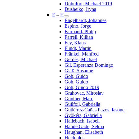
Dühnfort, Michael 2019
Dusheiko, Iryna
E – H
Engelhardt, Johannes
Espino, Jorge
Farmand, Philip
Farrell, Killian
Fey, Klaus
Flindt, Martin
Fränkel, Manfred
Gerdes, Michael
Gil, Esperanza Domingo
Gläß, Susanne
Goh, Guido
Goh, Guido
Goh, Guido 2019
Grahovac, Miroslav
Günther, Marc
Guilfoil, Gabriella
Gutiérrez-Cañas Pazos, Iasone
Gyökérs, Gabriella
Hallebach, Isabell
Hande Gade, Selma
Haughan, Elisabeth
Heldenlos