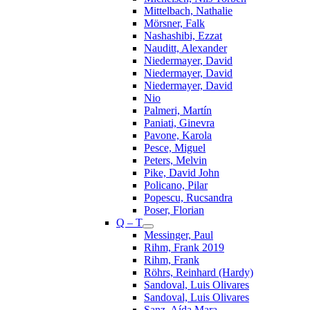
Mittelbach, Nathalie
Mörsner, Falk
Nashashibi, Ezzat
Nauditt, Alexander
Niedermayer, David
Niedermayer, David
Niedermayer, David
Nio
Palmeri, Martín
Paniati, Ginevra
Pavone, Karola
Pesce, Miguel
Peters, Melvin
Pike, David John
Policano, Pilar
Popescu, Rucsandra
Poser, Florian
Q – T
Messinger, Paul
Rihm, Frank 2019
Rihm, Frank
Röhrs, Reinhard (Hardy)
Sandoval, Luis Olivares
Sandoval, Luis Olivares
Sanz, Aída Mara