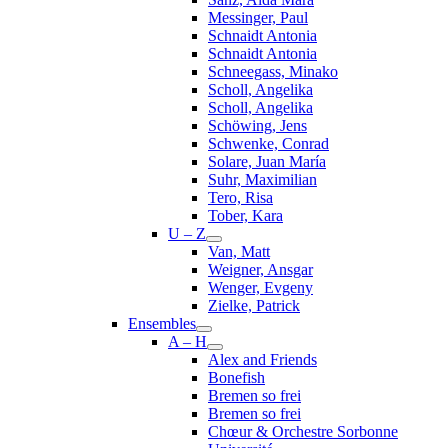
Messinger, Paul
Schnaidt Antonia
Schnaidt Antonia
Schneegass, Minako
Scholl, Angelika
Scholl, Angelika
Schöwing, Jens
Schwenke, Conrad
Solare, Juan María
Suhr, Maximilian
Tero, Risa
Tober, Kara
U – Z
Van, Matt
Weigner, Ansgar
Wenger, Evgeny
Zielke, Patrick
Ensembles
A – H
Alex and Friends
Bonefish
Bremen so frei
Bremen so frei
Chœur & Orchestre Sorbonne