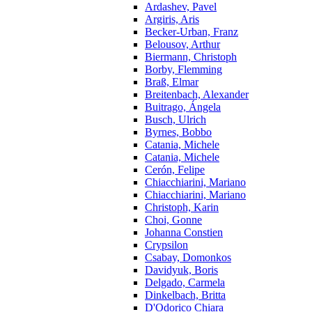
Ardashev, Pavel
Argiris, Aris
Becker-Urban, Franz
Belousov, Arthur
Biermann, Christoph
Borby, Flemming
Braß, Elmar
Breitenbach, Alexander
Buitrago, Ángela
Busch, Ulrich
Byrnes, Bobbo
Catania, Michele
Catania, Michele
Cerón, Felipe
Chiacchiarini, Mariano
Chiacchiarini, Mariano
Christoph, Karin
Choi, Gonne
Johanna Constien
Crypsilon
Csabay, Domonkos
Davidyuk, Boris
Delgado, Carmela
Dinkelbach, Britta
D'Odorico Chiara