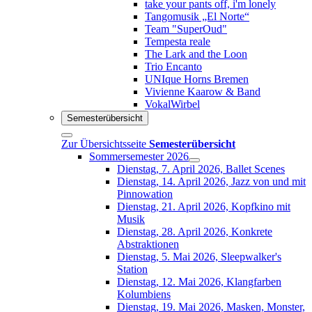
take your pants off, i'm lonely
Tangomusik „El Norte“
Team "SuperOud"
Tempesta reale
The Lark and the Loon
Trio Encanto
UNIque Horns Bremen
Vivienne Kaarow & Band
VokalWirbel
Semesterübersicht
Zur Übersichtsseite
Semesterübersicht
Sommersemester 2026
Dienstag, 7. April 2026, Ballet Scenes
Dienstag, 14. April 2026, Jazz von und mit
Pinnowation
Dienstag, 21. April 2026, Kopfkino mit
Musik
Dienstag, 28. April 2026, Konkrete
Abstraktionen
Dienstag, 5. Mai 2026, Sleepwalker's
Station
Dienstag, 12. Mai 2026, Klangfarben
Kolumbiens
Dienstag, 19. Mai 2026, Masken, Monster,