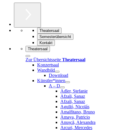
Theatersaal
Semesterübersicht
Kontakt
Theatersaal
Zur Übersichtsseite
Theatersaal
Konzertsaal
Wandbild
Download
Künstler*innen
A – D
Adler, Stefanie
Afzali, Sanaz
Afzali, Sanaz
Agulló, Nicolás
Amalfitano, Bruno
Amaya, Patricio
Anușcă, Alexandra
Arcuri, Mercedes