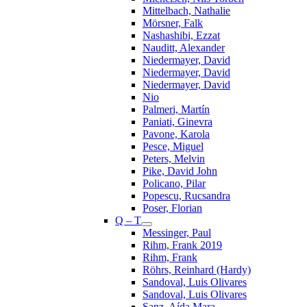
Mittelbach, Nathalie
Mörsner, Falk
Nashashibi, Ezzat
Nauditt, Alexander
Niedermayer, David
Niedermayer, David
Niedermayer, David
Nio
Palmeri, Martín
Paniati, Ginevra
Pavone, Karola
Pesce, Miguel
Peters, Melvin
Pike, David John
Policano, Pilar
Popescu, Rucsandra
Poser, Florian
Q – T
Messinger, Paul
Rihm, Frank 2019
Rihm, Frank
Röhrs, Reinhard (Hardy)
Sandoval, Luis Olivares
Sandoval, Luis Olivares
Sanz, Aída Mara