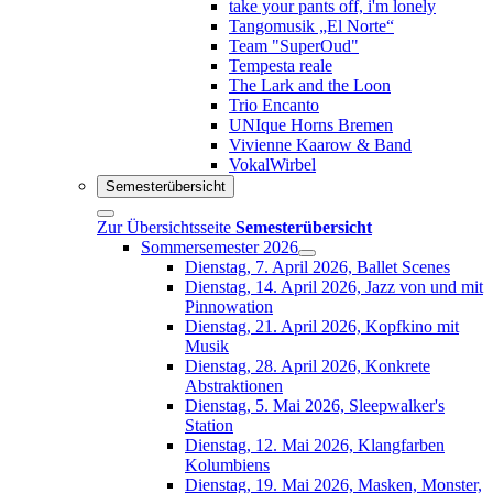
take your pants off, i'm lonely
Tangomusik „El Norte“
Team "SuperOud"
Tempesta reale
The Lark and the Loon
Trio Encanto
UNIque Horns Bremen
Vivienne Kaarow & Band
VokalWirbel
Semesterübersicht
Zur Übersichtsseite
Semesterübersicht
Sommersemester 2026
Dienstag, 7. April 2026, Ballet Scenes
Dienstag, 14. April 2026, Jazz von und mit
Pinnowation
Dienstag, 21. April 2026, Kopfkino mit
Musik
Dienstag, 28. April 2026, Konkrete
Abstraktionen
Dienstag, 5. Mai 2026, Sleepwalker's
Station
Dienstag, 12. Mai 2026, Klangfarben
Kolumbiens
Dienstag, 19. Mai 2026, Masken, Monster,