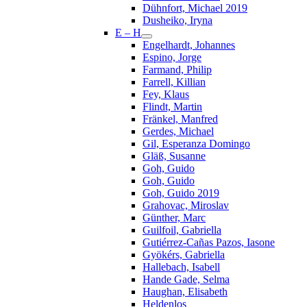
Dühnfort, Michael 2019
Dusheiko, Iryna
E – H
Engelhardt, Johannes
Espino, Jorge
Farmand, Philip
Farrell, Killian
Fey, Klaus
Flindt, Martin
Fränkel, Manfred
Gerdes, Michael
Gil, Esperanza Domingo
Gläß, Susanne
Goh, Guido
Goh, Guido
Goh, Guido 2019
Grahovac, Miroslav
Günther, Marc
Guilfoil, Gabriella
Gutiérrez-Cañas Pazos, Iasone
Gyökérs, Gabriella
Hallebach, Isabell
Hande Gade, Selma
Haughan, Elisabeth
Heldenlos