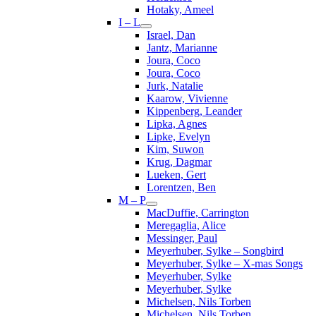
Hotaky, Ameel
I – L
Israel, Dan
Jantz, Marianne
Joura, Coco
Joura, Coco
Jurk, Natalie
Kaarow, Vivienne
Kippenberg, Leander
Lipka, Agnes
Lipke, Evelyn
Kim, Suwon
Krug, Dagmar
Lueken, Gert
Lorentzen, Ben
M – P
MacDuffie, Carrington
Meregaglia, Alice
Messinger, Paul
Meyerhuber, Sylke – Songbird
Meyerhuber, Sylke – X-mas Songs
Meyerhuber, Sylke
Meyerhuber, Sylke
Michelsen, Nils Torben
Michelsen, Nils Torben