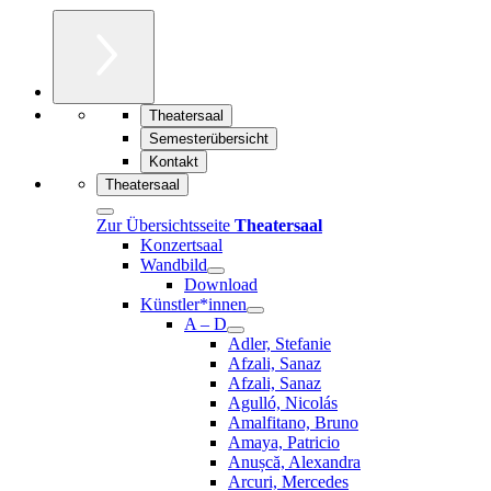
Theatersaal
Semesterübersicht
Kontakt
Theatersaal
Zur Übersichtsseite
Theatersaal
Konzertsaal
Wandbild
Download
Künstler*innen
A – D
Adler, Stefanie
Afzali, Sanaz
Afzali, Sanaz
Agulló, Nicolás
Amalfitano, Bruno
Amaya, Patricio
Anușcă, Alexandra
Arcuri, Mercedes