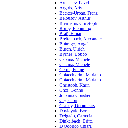
Ardashev, Pavel
Argiris, Aris
Becker-Urban, Franz
Belousov, Arthur
Biermann, Christoph
Borby, Flemming
Braß, Elmar
Breitenbach, Alexander
Buitrago, Ángela
Busch, Ulrich
Byrnes, Bobbo
Catania, Michele
Catania, Michele
Cerón, Felipe
Chiacchiarini, Mariano
Chiacchiarini, Mariano
Christoph, Karin
Choi, Gonne
Johanna Constien
Crypsilon
Csabay, Domonkos
Davidyuk, Boris
Delgado, Carmela
Dinkelbach, Britta
D'Odorico Chiara