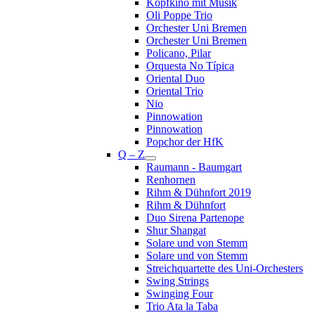
Kopfkino mit Musik
Oli Poppe Trio
Orchester Uni Bremen
Orchester Uni Bremen
Policano, Pilar
Orquesta No Típica
Oriental Duo
Oriental Trio
Nio
Pinnowation
Pinnowation
Popchor der HfK
Q – Z
Raumann - Baumgart
Renhornen
Rihm & Dühnfort 2019
Rihm & Dühnfort
Duo Sirena Partenope
Shur Shangat
Solare und von Stemm
Solare und von Stemm
Streichquartette des Uni-Orchesters
Swing Strings
Swinging Four
Trio Ata la Taba