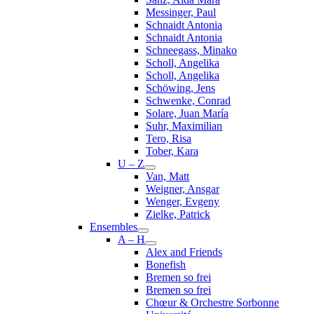
Messinger, Paul
Schnaidt Antonia
Schnaidt Antonia
Schneegass, Minako
Scholl, Angelika
Scholl, Angelika
Schöwing, Jens
Schwenke, Conrad
Solare, Juan María
Suhr, Maximilian
Tero, Risa
Tober, Kara
U – Z
Van, Matt
Weigner, Ansgar
Wenger, Evgeny
Zielke, Patrick
Ensembles
A – H
Alex and Friends
Bonefish
Bremen so frei
Bremen so frei
Chœur & Orchestre Sorbonne