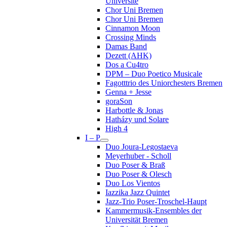
Université
Chor Uni Bremen
Chor Uni Bremen
Cinnamon Moon
Crossing Minds
Damas Band
Dezett (AHK)
Dos a Cu4tro
DPM – Duo Poetico Musicale
Fagotttrio des Uniorchesters Bremen
Genna + Jesse
goraSon
Harbottle & Jonas
Hatházy und Solare
High 4
I – P
Duo Joura-Legostaeva
Meyerhuber - Scholl
Duo Poser & Braß
Duo Poser & Olesch
Duo Los Vientos
Iazzika Jazz Quintet
Jazz-Trio Poser-Troschel-Haupt
Kammermusik-Ensembles der
Universität Bremen