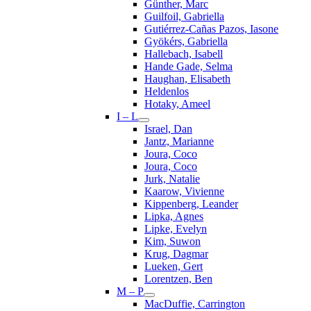
Günther, Marc
Guilfoil, Gabriella
Gutiérrez-Cañas Pazos, Iasone
Gyökérs, Gabriella
Hallebach, Isabell
Hande Gade, Selma
Haughan, Elisabeth
Heldenlos
Hotaky, Ameel
I – L
Israel, Dan
Jantz, Marianne
Joura, Coco
Joura, Coco
Jurk, Natalie
Kaarow, Vivienne
Kippenberg, Leander
Lipka, Agnes
Lipke, Evelyn
Kim, Suwon
Krug, Dagmar
Lueken, Gert
Lorentzen, Ben
M – P
MacDuffie, Carrington