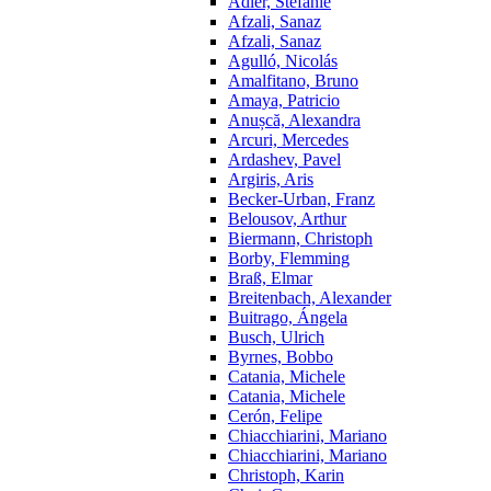
Adler, Stefanie
Afzali, Sanaz
Afzali, Sanaz
Agulló, Nicolás
Amalfitano, Bruno
Amaya, Patricio
Anușcă, Alexandra
Arcuri, Mercedes
Ardashev, Pavel
Argiris, Aris
Becker-Urban, Franz
Belousov, Arthur
Biermann, Christoph
Borby, Flemming
Braß, Elmar
Breitenbach, Alexander
Buitrago, Ángela
Busch, Ulrich
Byrnes, Bobbo
Catania, Michele
Catania, Michele
Cerón, Felipe
Chiacchiarini, Mariano
Chiacchiarini, Mariano
Christoph, Karin