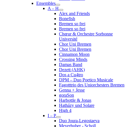
Ensembles
A – H
Alex and Friends
Bonefish
Bremen so frei
Bremen so frei
Chœur & Orchestre Sorbonne
Université
Chor Uni Bremen
Chor Uni Bremen
Cinnamon Moon
Crossing Minds
Damas Band
Dezett (AHK)
Dos a Cu4tro
DPM – Duo Poetico Musicale
Fagotttrio des Uniorchesters Bremen
Genna + Jesse
goraSon
Harbottle & Jonas
Hatházy und Solare
High 4
I – P
Duo Joura-Legostaeva
Meyerhuber - Scholl