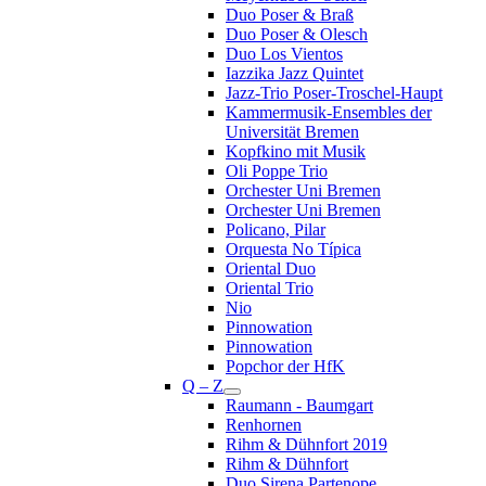
Duo Poser & Braß
Duo Poser & Olesch
Duo Los Vientos
Iazzika Jazz Quintet
Jazz-Trio Poser-Troschel-Haupt
Kammermusik-Ensembles der
Universität Bremen
Kopfkino mit Musik
Oli Poppe Trio
Orchester Uni Bremen
Orchester Uni Bremen
Policano, Pilar
Orquesta No Típica
Oriental Duo
Oriental Trio
Nio
Pinnowation
Pinnowation
Popchor der HfK
Q – Z
Raumann - Baumgart
Renhornen
Rihm & Dühnfort 2019
Rihm & Dühnfort
Duo Sirena Partenope