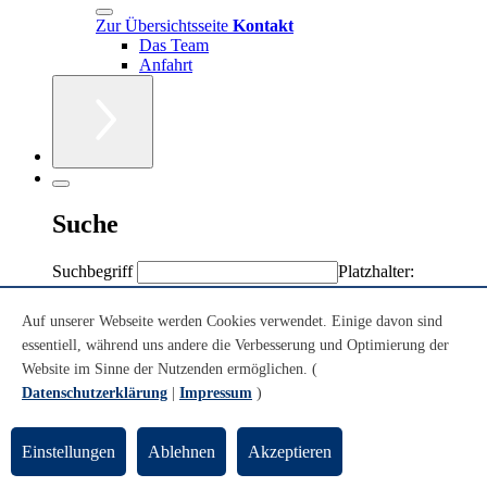
Zur Übersichtsseite
Kontakt
Das Team
Anfahrt
Suche
Suchbegriff
Platzhalter:
Sternchen (*)
Volltext
Auf unserer Webseite werden Cookies verwendet. Einige davon sind
Personen/Einrichtungen
essentiell, während uns andere die Verbesserung und Optimierung der
Volltext + Personen/Einrichtungen
Website im Sinne der Nutzenden ermöglichen. (
Datenschutzerklärung
|
Impressum
)
Sie sind hier:
Einstellungen
Ablehnen
Akzeptieren
Konzerte
Theatersaal