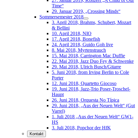
27. Januar 2019, Konzert „A Child of Our
Time“
29. Januar 2019, „Crossing Minds“
Sommersemester 2018
3. April 2018, Brahms, Schubert, Mozart
& Bellini
10. April 2018, NIO
17. April 2018, Bonefish
24. April 2018, Guido Goh live
8. Mai 2018, Myrtenstrauch
15. Mai 2018, Carrington Mac Duffie
22. Mai 2018, Jazz Duo Fey & Schwenke
29. Mai 2018, Ulrich Busch/Gitarre
5. Juni 2018, from Irving Berlin to Cole
Porter
12. Juni 2018, Quartetto Giocoso
19. Juni 2018, Jazz-Trio Poser-Troschel-
Haupt
26. Juni 2018, Orquesta No Típica
29. Juni 2018, „Aus der Neuen Welt“ (Gut
Varrel)
1. Juli 2018 „Aus der Neuen Welt“ GW1-
HS
3. Juli 2018, Popchor der HfK
Kontakt