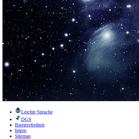
Leichte Sprache
DGS
Barrierefreiheit
Intern
Sitemap