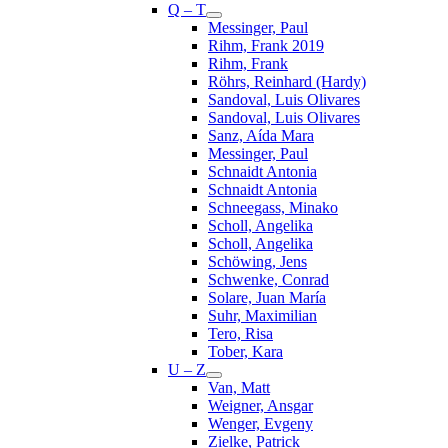
Q – T
Messinger, Paul
Rihm, Frank 2019
Rihm, Frank
Röhrs, Reinhard (Hardy)
Sandoval, Luis Olivares
Sandoval, Luis Olivares
Sanz, Aída Mara
Messinger, Paul
Schnaidt Antonia
Schnaidt Antonia
Schneegass, Minako
Scholl, Angelika
Scholl, Angelika
Schöwing, Jens
Schwenke, Conrad
Solare, Juan María
Suhr, Maximilian
Tero, Risa
Tober, Kara
U – Z
Van, Matt
Weigner, Ansgar
Wenger, Evgeny
Zielke, Patrick