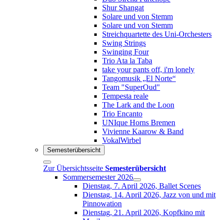
Shur Shangat
Solare und von Stemm
Solare und von Stemm
Streichquartette des Uni-Orchesters
Swing Strings
Swinging Four
Trio Ata la Taba
take your pants off, i'm lonely
Tangomusik „El Norte“
Team "SuperOud"
Tempesta reale
The Lark and the Loon
Trio Encanto
UNIque Horns Bremen
Vivienne Kaarow & Band
VokalWirbel
Semesterübersicht
Zur Übersichtsseite
Semesterübersicht
Sommersemester 2026
Dienstag, 7. April 2026, Ballet Scenes
Dienstag, 14. April 2026, Jazz von und mit
Pinnowation
Dienstag, 21. April 2026, Kopfkino mit