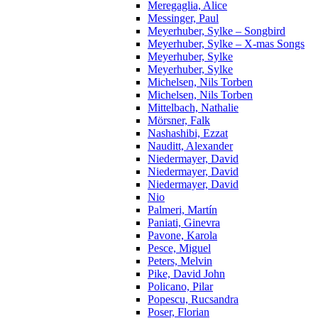
Meregaglia, Alice
Messinger, Paul
Meyerhuber, Sylke – Songbird
Meyerhuber, Sylke – X-mas Songs
Meyerhuber, Sylke
Meyerhuber, Sylke
Michelsen, Nils Torben
Michelsen, Nils Torben
Mittelbach, Nathalie
Mörsner, Falk
Nashashibi, Ezzat
Nauditt, Alexander
Niedermayer, David
Niedermayer, David
Niedermayer, David
Nio
Palmeri, Martín
Paniati, Ginevra
Pavone, Karola
Pesce, Miguel
Peters, Melvin
Pike, David John
Policano, Pilar
Popescu, Rucsandra
Poser, Florian