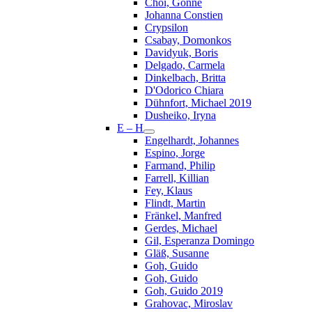
Choi, Gonne
Johanna Constien
Crypsilon
Csabay, Domonkos
Davidyuk, Boris
Delgado, Carmela
Dinkelbach, Britta
D'Odorico Chiara
Dühnfort, Michael 2019
Dusheiko, Iryna
E – H
Engelhardt, Johannes
Espino, Jorge
Farmand, Philip
Farrell, Killian
Fey, Klaus
Flindt, Martin
Fränkel, Manfred
Gerdes, Michael
Gil, Esperanza Domingo
Gläß, Susanne
Goh, Guido
Goh, Guido
Goh, Guido 2019
Grahovac, Miroslav