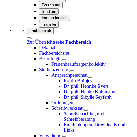
Forschung
Studium
Internationales
Transfer
Fachbereich
Zur Übersichtsseite
Fachbereich
Dekanat
Fachbereichsrat
Beauftragte
Frauenbeauftragtenkollektiv
Studienzentrum
Ansprechpersonen
Katrin Brünjes
Dr. phil. Henrike Evers
Dr. phil. Hauke Kuhlmann
Dr. phil. Sibylle Seyferth
Ordnungen
Schreibwerkstatt
Schreibcoaching und
Schreibberatung
Empfehlungen, Downloads und
Links
Verwaltung