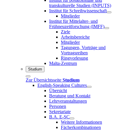
Institut für postkoloniale und
transkulturelle Studien (INPUTS)
Institut für Schreibwissenschaft
Mitglieder
Institut für Mittelalter- und
Frühneuzeitforschung (IMFF)
Ziele
Arbeitsbereiche
Mitglieder
Tagungen, Vorträge und
Vortragsreihen
Ringvorlesung
Malta-Zentrum
Studium
Zur Übersichtsseite
Studium
English-Speaking Cultures
Übersicht
Beratung und Kontakt
Lehrveranstaltungen
Personen
Sekretariate
B.A. E-SC
Weitere Informationen
Fächerkombinationen