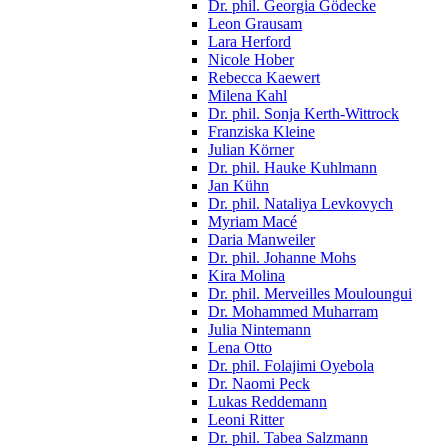
Dr. phil. Georgia Gödecke
Leon Grausam
Lara Herford
Nicole Hober
Rebecca Kaewert
Milena Kahl
Dr. phil. Sonja Kerth-Wittrock
Franziska Kleine
Julian Körner
Dr. phil. Hauke Kuhlmann
Jan Kühn
Dr. phil. Nataliya Levkovych
Myriam Macé
Daria Manweiler
Dr. phil. Johanne Mohs
Kira Molina
Dr. phil. Merveilles Mouloungui
Dr. Mohammed Muharram
Julia Nintemann
Lena Otto
Dr. phil. Folajimi Oyebola
Dr. Naomi Peck
Lukas Reddemann
Leoni Ritter
Dr. phil. Tabea Salzmann