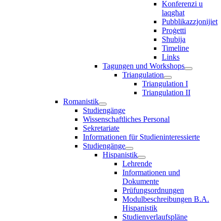
Konferenzi u
laqgħat
Pubblikazzjonijiet
Proġetti
Sħubija
Timeline
Links
Tagungen und Workshops
Triangulation
Triangulation I
Triangulation II
Romanistik
Studiengänge
Wissenschaftliches Personal
Sekretariate
Informationen für Studieninteressierte
Studiengänge
Hispanistik
Lehrende
Informationen und
Dokumente
Prüfungsordnungen
Modulbeschreibungen B.A.
Hispanistik
Studienverlaufspläne