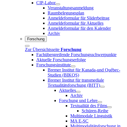
CIP-Labor
Veranstaltungsanmeldung
Raumbelegungsplan
Anmeldeformular für Sliderbeitrag
Anmeldeformular für Aktuelles
Anmeldeformular für den Kalender
Archiv
Forschung
Zur Übersichtsseite
Forschung
Fachübergreifende Forschungsschwerpunkte
Aktuelle Forschungserfolge
Forschungsinstitute
Bremer Institut für Kanada-und Québec-
Studien (BIKQS)
Bremer Institut für transmediale
Textualitätsforschung (BITT)
Aktuelles
Archiv
Forschung und Lehre
Textualität des Films
Schüren-Reihe
Multimodale Linguistik
MA E-SC
Multimodalitätsforschung in