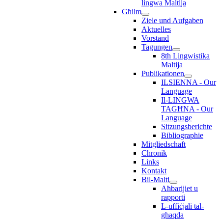
lingwa Maltija
Għilm
Ziele und Aufgaben
Aktuelles
Vorstand
Tagungen
8th Lingwistika
Maltija
Publikationen
ILSIENNA - Our
Language
Il-LINGWA
TAGĦNA - Our
Language
Sitzungsberichte
Bibliographie
Mitgliedschaft
Chronik
Links
Kontakt
Bil-Malti
Aħbarijiet u
rapporti
L-uffiċjali tal-
għaqda