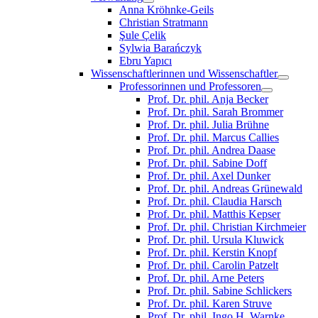
Anna Kröhnke-Geils
Christian Stratmann
Şule Çelik
Sylwia Barańczyk
Ebru Yapıcı
Wissenschaftlerinnen und Wissenschaftler
Professorinnen und Professoren
Prof. Dr. phil. Anja Becker
Prof. Dr. phil. Sarah Brommer
Prof. Dr. phil. Julia Brühne
Prof. Dr. phil. Marcus Callies
Prof. Dr. phil. Andrea Daase
Prof. Dr. phil. Sabine Doff
Prof. Dr. phil. Axel Dunker
Prof. Dr. phil. Andreas Grünewald
Prof. Dr. phil. Claudia Harsch
Prof. Dr. phil. Matthis Kepser
Prof. Dr. phil. Christian Kirchmeier
Prof. Dr. phil. Ursula Kluwick
Prof. Dr. phil. Kerstin Knopf
Prof. Dr. phil. Carolin Patzelt
Prof. Dr. phil. Arne Peters
Prof. Dr. phil. Sabine Schlickers
Prof. Dr. phil. Karen Struve
Prof. Dr. phil. Ingo H. Warnke