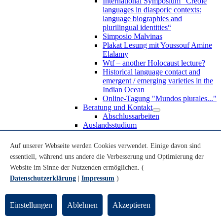
International Symposium “Creole
languages in diasporic contexts:
language biographies and
plurilingual identities“
Simposio Malvinas
Plakat Lesung mit Youssouf Amine
Elalamy
Wtf – another Holocaust lecture?
Historical language contact and
emergent / emerging varieties in the
Indian Ocean
Online-Tagung "Mundos plurales..."
Beratung und Kontakt
Abschlussarbeiten
Auslandsstudium
Forschung
WoC Lab
Auf unserer Webseite werden Cookies verwendet. Einige davon sind
Spanische Black Diaspora
essentiell, während uns andere die Verbesserung und Optimierung der
Promotionen
Website im Sinne der Nutzenden ermöglichen. (
Habilitationen
Nachwuchsförderung
Datenschutzerklärung
|
Impressum
)
Forschungsinstitute und
Forschungszentren
Studienkommission
Einstellungen
Ablehnen
Akzeptieren
TnL