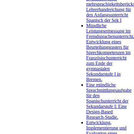
mehrsprachigkeitsberück
Lehrerhandreichung für
den Anfangsunterricht
Spanisch der Sek I
Mündliche
Leistungsermessung im
Fremdsprachenunterricht
Entwicklung eines
Beurteilungsrasters für
Sprechkompetenzen im
Französischunterricht
zum Ende der
gymnasialen
Sekundarstufe I in
Bremen.
Eine mündliche
Sprachmittlungsaufgabe
für den
Spanischunterricht der
Sekundarstufe I: Eine
Design-Based
Research-Studie.
Entwicklung,
Implementierung und
Evaluation eines