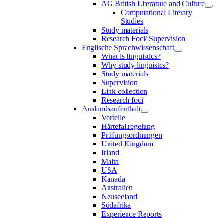
AG British Literature and Culture
Computational Literary
Studies
Study materials
Research Foci/ Supervision
Englische Sprachwissenschaft
What is linguistics?
Why study linguistcs?
Study materials
Supervision
Link collection
Research foci
Auslandsaufenthalt
Vorteile
Härtefallregelung
Prüfungsordnungen
United Kingdom
Irland
Malta
USA
Kanada
Australien
Neuseeland
Südafrika
Experience Reports