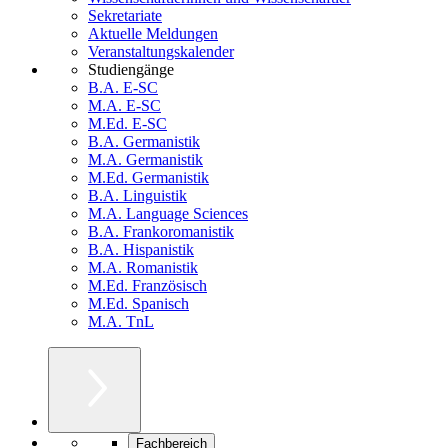
Sekretariate
Aktuelle Meldungen
Veranstaltungskalender
Studiengänge
B.A. E-SC
M.A. E-SC
M.Ed. E-SC
B.A. Germanistik
M.A. Germanistik
M.Ed. Germanistik
B.A. Linguistik
M.A. Language Sciences
B.A. Frankoromanistik
B.A. Hispanistik
M.A. Romanistik
M.Ed. Französisch
M.Ed. Spanisch
M.A. TnL
Fachbereich