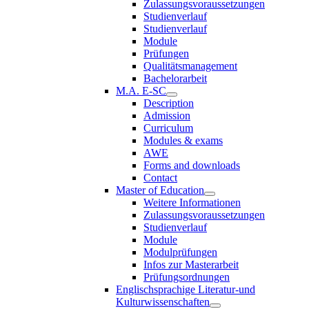
Zulassungsvoraussetzungen
Studienverlauf
Studienverlauf
Module
Prüfungen
Qualitätsmanagement
Bachelorarbeit
M.A. E-SC
Description
Admission
Curriculum
Modules & exams
AWE
Forms and downloads
Contact
Master of Education
Weitere Informationen
Zulassungsvoraussetzungen
Studienverlauf
Module
Modulprüfungen
Infos zur Masterarbeit
Prüfungsordnungen
Englischsprachige Literatur-und
Kulturwissenschaften