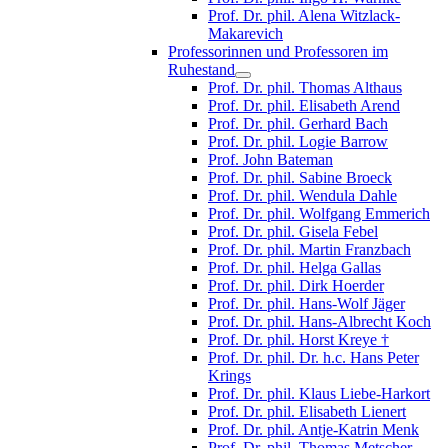
Prof. Dr. phil. Alena Witzlack-
Makarevich
Professorinnen und Professoren im
Ruhestand
Prof. Dr. phil. Thomas Althaus
Prof. Dr. phil. Elisabeth Arend
Prof. Dr. phil. Gerhard Bach
Prof. Dr. phil. Logie Barrow
Prof. John Bateman
Prof. Dr. phil. Sabine Broeck
Prof. Dr. phil. Wendula Dahle
Prof. Dr. phil. Wolfgang Emmerich
Prof. Dr. phil. Gisela Febel
Prof. Dr. phil. Martin Franzbach
Prof. Dr. phil. Helga Gallas
Prof. Dr. phil. Dirk Hoerder
Prof. Dr. phil. Hans-Wolf Jäger
Prof. Dr. phil. Hans-Albrecht Koch
Prof. Dr. phil. Horst Kreye †
Prof. Dr. phil. Dr. h.c. Hans Peter
Krings
Prof. Dr. phil. Klaus Liebe-Harkort
Prof. Dr. phil. Elisabeth Lienert
Prof. Dr. phil. Antje-Katrin Menk
Prof. Dr. phil. Thomas Metscher