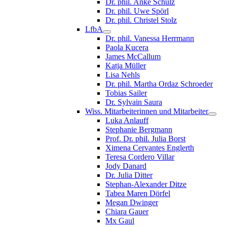
Dr. phil. Anke Schulz
Dr. phil. Uwe Spörl
Dr. phil. Christel Stolz
LfbA
Dr. phil. Vanessa Herrmann
Paola Kucera
James McCallum
Katja Müller
Lisa Nehls
Dr. phil. Martha Ordaz Schroeder
Tobias Sailer
Dr. Sylvain Saura
Wiss. Mitarbeiterinnen und Mitarbeiter
Luka Anlauff
Stephanie Bergmann
Prof. Dr. phil. Julia Borst
Ximena Cervantes Englerth
Teresa Cordero Villar
Jody Danard
Dr. Julia Ditter
Stephan-Alexander Ditze
Tabea Maren Dörfel
Megan Dwinger
Chiara Gauer
Mx Gaul