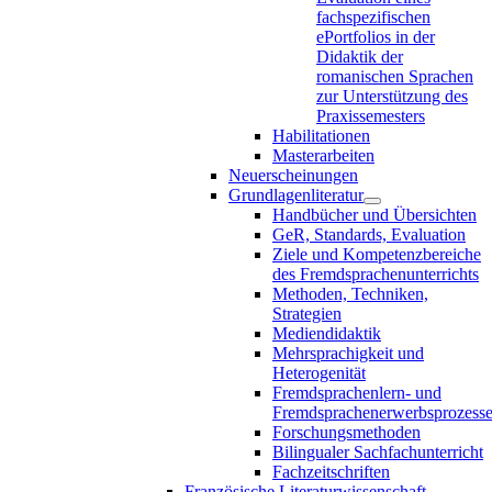
fachspezifischen
ePortfolios in der
Didaktik der
romanischen Sprachen
zur Unterstützung des
Praxissemesters
Habilitationen
Masterarbeiten
Neuerscheinungen
Grundlagenliteratur
Handbücher und Übersichten
GeR, Standards, Evaluation
Ziele und Kompetenzbereiche
des Fremdsprachenunterrichts
Methoden, Techniken,
Strategien
Mediendidaktik
Mehrsprachigkeit und
Heterogenität
Fremdsprachenlern- und
Fremdsprachenerwerbsprozess
Forschungsmethoden
Bilingualer Sachfachunterricht
Fachzeitschriften
Französische Literaturwissenschaft