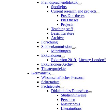
Fremdsprachendidaktik
Spotlights
Current research and projects
PostDoc theses
PhD theses
Projects
Teaching staff
Basic literature
Archive
Forschung
Studienkommission
Mitteilungen
Exkursionen
Exkursion 2019 „Literary London“
Exkursionen-Archiv
Theaterprojekte
Germanistik
Wissenschaftliches Personal
Sekretariate
Fachgebiete
Didaktik des Deutschen
Studienhinweise
Personen
Masterthesis
Literaturtipps