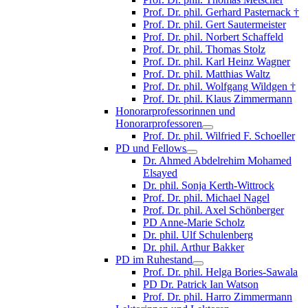
Prof. Dr. phil. Gerhard Pasternack †
Prof. Dr. phil. Gert Sautermeister
Prof. Dr. phil. Norbert Schaffeld
Prof. Dr. phil. Thomas Stolz
Prof. Dr. phil. Karl Heinz Wagner
Prof. Dr. phil. Matthias Waltz
Prof. Dr. phil. Wolfgang Wildgen †
Prof. Dr. phil. Klaus Zimmermann
Honorarprofessorinnen und
Honorarprofessoren
Prof. Dr. phil. Wilfried F. Schoeller
PD und Fellows
Dr. Ahmed Abdelrehim Mohamed
Elsayed
Dr. phil. Sonja Kerth-Wittrock
Prof. Dr. phil. Michael Nagel
Prof. Dr. phil. Axel Schönberger
PD Anne-Marie Scholz
Dr. phil. Ulf Schulenberg
Dr. phil. Arthur Bakker
PD im Ruhestand
Prof. Dr. phil. Helga Bories-Sawala
PD Dr. Patrick Ian Watson
Prof. Dr. phil. Harro Zimmermann