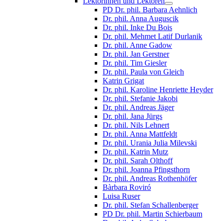
Lektorinnen und Lektoren
PD Dr. phil. Barbara Aehnlich
Dr. phil. Anna Auguscik
Dr. phil. Inke Du Bois
Dr. phil. Mehmet Latif Durlanik
Dr. phil. Anne Gadow
Dr. phil. Jan Gerstner
Dr. phil. Tim Giesler
Dr. phil. Paula von Gleich
Katrin Grigat
Dr. phil. Karoline Henriette Heyder
Dr. phil. Stefanie Jakobi
Dr. phil. Andreas Jäger
Dr. phil. Jana Jürgs
Dr. phil. Nils Lehnert
Dr. phil. Anna Mattfeldt
Dr. phil. Urania Julia Milevski
Dr. phil. Katrin Mutz
Dr. phil. Sarah Olthoff
Dr. phil. Joanna Pfingsthorn
Dr. phil. Andreas Rothenhöfer
Bàrbara Roviró
Luisa Ruser
Dr. phil. Stefan Schallenberger
PD Dr. phil. Martin Schierbaum