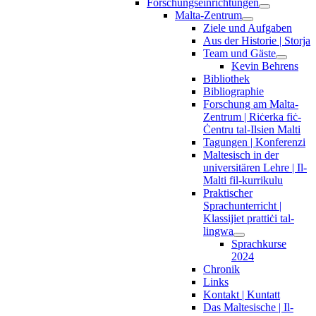
Forschungseinrichtungen
Malta-Zentrum
Ziele und Aufgaben
Aus der Historie | Storja
Team und Gäste
Kevin Behrens
Bibliothek
Bibliographie
Forschung am Malta-
Zentrum | Riċerka fiċ-
Ċentru tal-Ilsien Malti
Tagungen | Konferenzi
Maltesisch in der
universitären Lehre | Il-
Malti fil-kurrikulu
Praktischer
Sprachunterricht |
Klassijiet prattiċi tal-
lingwa
Sprachkurse
2024
Chronik
Links
Kontakt | Kuntatt
Das Maltesische | Il-