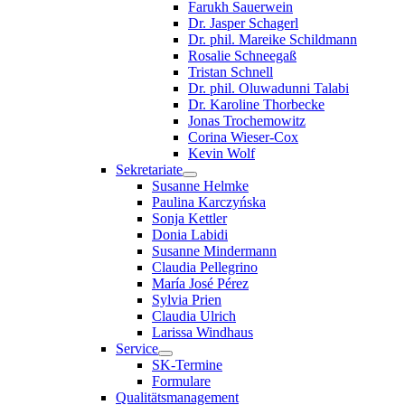
Farukh Sauerwein
Dr. Jasper Schagerl
Dr. phil. Mareike Schildmann
Rosalie Schneegaß
Tristan Schnell
Dr. phil. Oluwadunni Talabi
Dr. Karoline Thorbecke
Jonas Trochemowitz
Corina Wieser-Cox
Kevin Wolf
Sekretariate
Susanne Helmke
Paulina Karczyńska
Sonja Kettler
Donia Labidi
Susanne Mindermann
Claudia Pellegrino
María José Pérez
Sylvia Prien
Claudia Ulrich
Larissa Windhaus
Service
SK-Termine
Formulare
Qualitätsmanagement