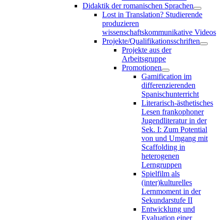
Didaktik der romanischen Sprachen
Lost in Translation? Studierende
produzieren
wissenschaftskommunikative Videos
Projekte/Qualifikationsschriften
Projekte aus der
Arbeitsgruppe
Promotionen
Gamification im
differenzierenden
Spanischunterricht
Literarisch-ästhetisches
Lesen frankophoner
Jugendliteratur in der
Sek. I: Zum Potential
von und Umgang mit
Scaffolding in
heterogenen
Lerngruppen
Spielfilm als
(inter)kulturelles
Lernmoment in der
Sekundarstufe II
Entwicklung und
Evaluation einer