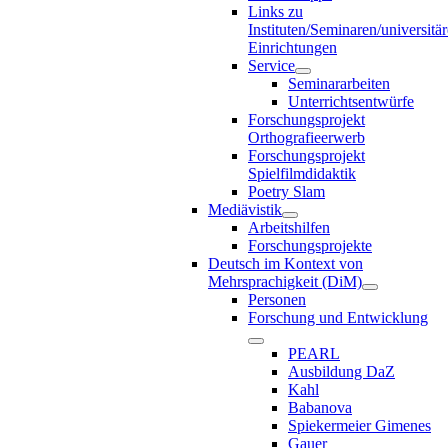
Links zu
Instituten/Seminaren/universitä
Einrichtungen
Service
Seminararbeiten
Unterrichtsentwürfe
Forschungsprojekt
Orthografieerwerb
Forschungsprojekt
Spielfilmdidaktik
Poetry Slam
Mediävistik
Arbeitshilfen
Forschungsprojekte
Deutsch im Kontext von
Mehrsprachigkeit (DiM)
Personen
Forschung und Entwicklung
PEARL
Ausbildung DaZ
Kahl
Babanova
Spiekermeier Gimenes
Gauer