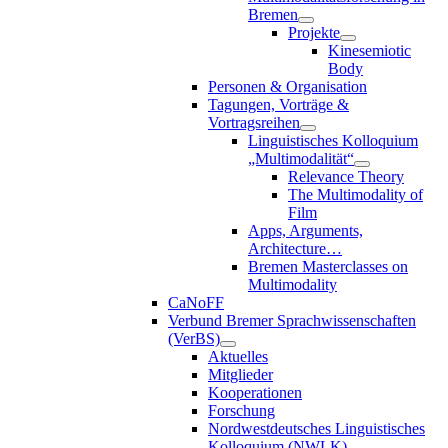
Bremen
Projekte
Kinesemiotic
Body
Personen & Organisation
Tagungen, Vorträge &
Vortragsreihen
Linguistisches Kolloquium
„Multimodalität“
Relevance Theory
The Multimodality of
Film
Apps, Arguments,
Architecture…
Bremen Masterclasses on
Multimodality
CaNoFF
Verbund Bremer Sprachwissenschaften
(VerBS)
Aktuelles
Mitglieder
Kooperationen
Forschung
Nordwestdeutsches Linguistisches
Kolloquium (NWLK)