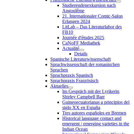
Studierendenexkursion nach
Angoulême
21. Internationaler Comic-Salon
Erlangen 2024
LitLab – Das Literaturlabor des
FB10
Journée d'études 2025
CaNoFF Mediathek
Actualité
Details
Spanische Literaturwissenschaft
Sprachwissenschaft der romanischen
Sprachen
Sprachpraxis Spanisch
Sprachpraxis Französisch
Aktuelles
Im Gespräch mit der Lyrikerin
Shirley Campbell Barr
Guineoecuatorianas a principios del
siglo XX en España
Tres autores españoles en Bremen
Historical language contact and
emergent / emerging varieties in the
Indian Ocean