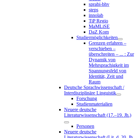
sprabi-bhv
steps
innolab
TiP Regio
MaMLiSE
DaZ Kom
Studiermöglichkeiten
Grenzen erfahren –
verschieben –
überschreiten – ... : Zur
Dynamik von
Mehrsprachigkeit im
Spannungsfeld von
Identität, Zeit und
Raum
Deutsche Sprachwissenschaft /
Interdisziplinäre Linguistik
Forschung
Studienmaterialien
Neuere deutsche
Literaturwissenschaft (17.–19. Jh.)
Personen
Neuere deutsche
Literaturwissenschaft (Lit. d. 20. Jh.,