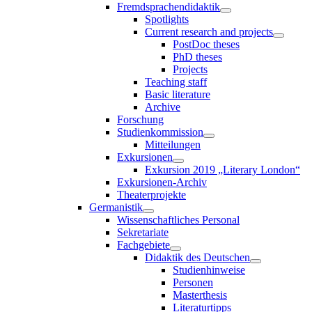
Fremdsprachendidaktik
Spotlights
Current research and projects
PostDoc theses
PhD theses
Projects
Teaching staff
Basic literature
Archive
Forschung
Studienkommission
Mitteilungen
Exkursionen
Exkursion 2019 „Literary London“
Exkursionen-Archiv
Theaterprojekte
Germanistik
Wissenschaftliches Personal
Sekretariate
Fachgebiete
Didaktik des Deutschen
Studienhinweise
Personen
Masterthesis
Literaturtipps