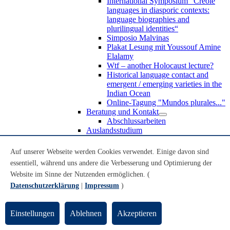
International Symposium “Creole
languages in diasporic contexts:
language biographies and
plurilingual identities“
Simposio Malvinas
Plakat Lesung mit Youssouf Amine
Elalamy
Wtf – another Holocaust lecture?
Historical language contact and
emergent / emerging varieties in the
Indian Ocean
Online-Tagung "Mundos plurales..."
Beratung und Kontakt
Abschlussarbeiten
Auslandsstudium
Forschung
WoC Lab
Auf unserer Webseite werden Cookies verwendet. Einige davon sind
Spanische Black Diaspora
essentiell, während uns andere die Verbesserung und Optimierung der
Promotionen
Website im Sinne der Nutzenden ermöglichen. (
Habilitationen
Nachwuchsförderung
Datenschutzerklärung
|
Impressum
)
Forschungsinstitute und
Forschungszentren
Studienkommission
Einstellungen
Ablehnen
Akzeptieren
TnL