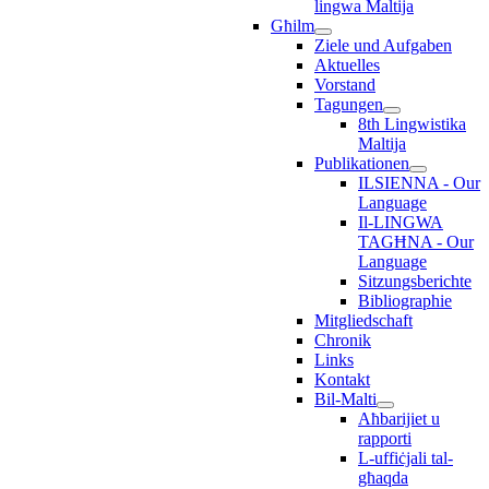
lingwa Maltija
Għilm
Ziele und Aufgaben
Aktuelles
Vorstand
Tagungen
8th Lingwistika
Maltija
Publikationen
ILSIENNA - Our
Language
Il-LINGWA
TAGĦNA - Our
Language
Sitzungsberichte
Bibliographie
Mitgliedschaft
Chronik
Links
Kontakt
Bil-Malti
Aħbarijiet u
rapporti
L-uffiċjali tal-
għaqda