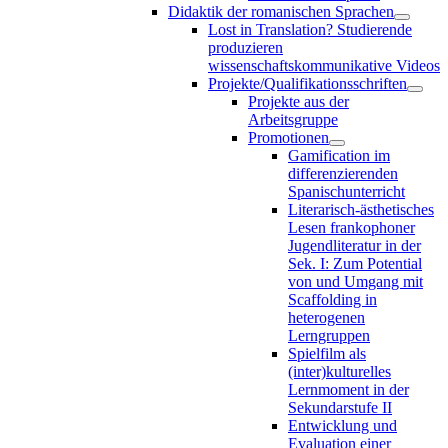
Didaktik der romanischen Sprachen
Lost in Translation? Studierende
produzieren
wissenschaftskommunikative Videos
Projekte/Qualifikationsschriften
Projekte aus der
Arbeitsgruppe
Promotionen
Gamification im
differenzierenden
Spanischunterricht
Literarisch-ästhetisches
Lesen frankophoner
Jugendliteratur in der
Sek. I: Zum Potential
von und Umgang mit
Scaffolding in
heterogenen
Lerngruppen
Spielfilm als
(inter)kulturelles
Lernmoment in der
Sekundarstufe II
Entwicklung und
Evaluation einer