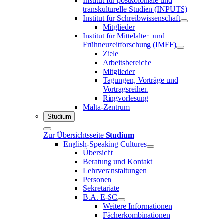
Institut für postkoloniale und
transkulturelle Studien (INPUTS)
Institut für Schreibwissenschaft
Mitglieder
Institut für Mittelalter- und
Frühneuzeitforschung (IMFF)
Ziele
Arbeitsbereiche
Mitglieder
Tagungen, Vorträge und
Vortragsreihen
Ringvorlesung
Malta-Zentrum
Studium
Zur Übersichtsseite
Studium
English-Speaking Cultures
Übersicht
Beratung und Kontakt
Lehrveranstaltungen
Personen
Sekretariate
B.A. E-SC
Weitere Informationen
Fächerkombinationen