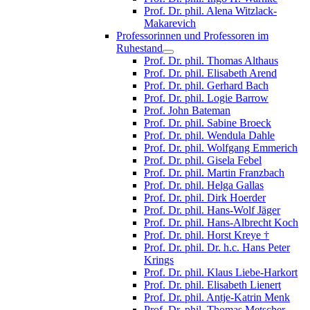
Prof. Dr. phil. Alena Witzlack-
Makarevich
Professorinnen und Professoren im
Ruhestand
Prof. Dr. phil. Thomas Althaus
Prof. Dr. phil. Elisabeth Arend
Prof. Dr. phil. Gerhard Bach
Prof. Dr. phil. Logie Barrow
Prof. John Bateman
Prof. Dr. phil. Sabine Broeck
Prof. Dr. phil. Wendula Dahle
Prof. Dr. phil. Wolfgang Emmerich
Prof. Dr. phil. Gisela Febel
Prof. Dr. phil. Martin Franzbach
Prof. Dr. phil. Helga Gallas
Prof. Dr. phil. Dirk Hoerder
Prof. Dr. phil. Hans-Wolf Jäger
Prof. Dr. phil. Hans-Albrecht Koch
Prof. Dr. phil. Horst Kreye †
Prof. Dr. phil. Dr. h.c. Hans Peter
Krings
Prof. Dr. phil. Klaus Liebe-Harkort
Prof. Dr. phil. Elisabeth Lienert
Prof. Dr. phil. Antje-Katrin Menk
Prof. Dr. phil. Thomas Metscher