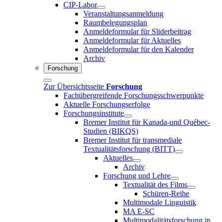
CIP-Labor
Veranstaltungsanmeldung
Raumbelegungsplan
Anmeldeformular für Sliderbeitrag
Anmeldeformular für Aktuelles
Anmeldeformular für den Kalender
Archiv
Forschung
Zur Übersichtsseite
Forschung
Fachübergreifende Forschungsschwerpunkte
Aktuelle Forschungserfolge
Forschungsinstitute
Bremer Institut für Kanada-und Québec-
Studien (BIKQS)
Bremer Institut für transmediale
Textualitätsforschung (BITT)
Aktuelles
Archiv
Forschung und Lehre
Textualität des Films
Schüren-Reihe
Multimodale Linguistik
MA E-SC
Multimodalitätsforschung in