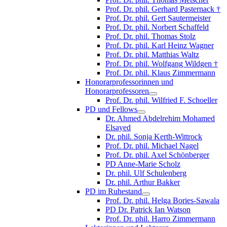
Prof. Dr. phil. Gerhard Pasternack †
Prof. Dr. phil. Gert Sautermeister
Prof. Dr. phil. Norbert Schaffeld
Prof. Dr. phil. Thomas Stolz
Prof. Dr. phil. Karl Heinz Wagner
Prof. Dr. phil. Matthias Waltz
Prof. Dr. phil. Wolfgang Wildgen †
Prof. Dr. phil. Klaus Zimmermann
Honorarprofessorinnen und
Honorarprofessoren
Prof. Dr. phil. Wilfried F. Schoeller
PD und Fellows
Dr. Ahmed Abdelrehim Mohamed
Elsayed
Dr. phil. Sonja Kerth-Wittrock
Prof. Dr. phil. Michael Nagel
Prof. Dr. phil. Axel Schönberger
PD Anne-Marie Scholz
Dr. phil. Ulf Schulenberg
Dr. phil. Arthur Bakker
PD im Ruhestand
Prof. Dr. phil. Helga Bories-Sawala
PD Dr. Patrick Ian Watson
Prof. Dr. phil. Harro Zimmermann