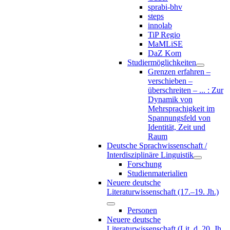
sprabi-bhv
steps
innolab
TiP Regio
MaMLiSE
DaZ Kom
Studiermöglichkeiten
Grenzen erfahren –
verschieben –
überschreiten – ... : Zur
Dynamik von
Mehrsprachigkeit im
Spannungsfeld von
Identität, Zeit und
Raum
Deutsche Sprachwissenschaft /
Interdisziplinäre Linguistik
Forschung
Studienmaterialien
Neuere deutsche
Literaturwissenschaft (17.–19. Jh.)
Personen
Neuere deutsche
Literaturwissenschaft (Lit. d. 20. Jh.,