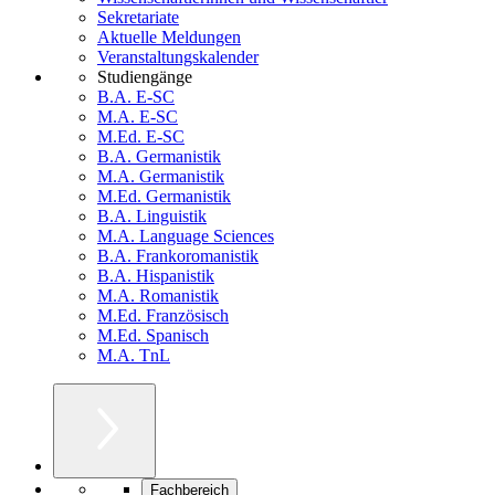
Sekretariate
Aktuelle Meldungen
Veranstaltungskalender
Studiengänge
B.A. E-SC
M.A. E-SC
M.Ed. E-SC
B.A. Germanistik
M.A. Germanistik
M.Ed. Germanistik
B.A. Linguistik
M.A. Language Sciences
B.A. Frankoromanistik
B.A. Hispanistik
M.A. Romanistik
M.Ed. Französisch
M.Ed. Spanisch
M.A. TnL
Fachbereich