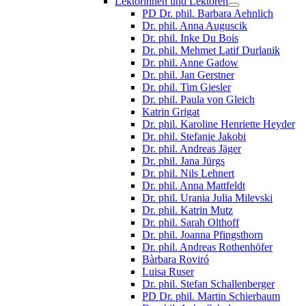
Lektorinnen und Lektoren
PD Dr. phil. Barbara Aehnlich
Dr. phil. Anna Auguscik
Dr. phil. Inke Du Bois
Dr. phil. Mehmet Latif Durlanik
Dr. phil. Anne Gadow
Dr. phil. Jan Gerstner
Dr. phil. Tim Giesler
Dr. phil. Paula von Gleich
Katrin Grigat
Dr. phil. Karoline Henriette Heyder
Dr. phil. Stefanie Jakobi
Dr. phil. Andreas Jäger
Dr. phil. Jana Jürgs
Dr. phil. Nils Lehnert
Dr. phil. Anna Mattfeldt
Dr. phil. Urania Julia Milevski
Dr. phil. Katrin Mutz
Dr. phil. Sarah Olthoff
Dr. phil. Joanna Pfingsthorn
Dr. phil. Andreas Rothenhöfer
Bàrbara Roviró
Luisa Ruser
Dr. phil. Stefan Schallenberger
PD Dr. phil. Martin Schierbaum