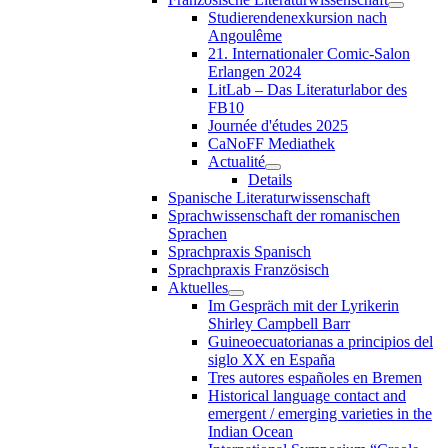
Studierendenexkursion nach
Angoulême
21. Internationaler Comic-Salon
Erlangen 2024
LitLab – Das Literaturlabor des
FB10
Journée d'études 2025
CaNoFF Mediathek
Actualité
Details
Spanische Literaturwissenschaft
Sprachwissenschaft der romanischen
Sprachen
Sprachpraxis Spanisch
Sprachpraxis Französisch
Aktuelles
Im Gespräch mit der Lyrikerin
Shirley Campbell Barr
Guineoecuatorianas a principios del
siglo XX en España
Tres autores españoles en Bremen
Historical language contact and
emergent / emerging varieties in the
Indian Ocean