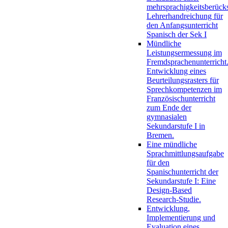
mehrsprachigkeitsberück
Lehrerhandreichung für
den Anfangsunterricht
Spanisch der Sek I
Mündliche
Leistungsermessung im
Fremdsprachenunterricht
Entwicklung eines
Beurteilungsrasters für
Sprechkompetenzen im
Französischunterricht
zum Ende der
gymnasialen
Sekundarstufe I in
Bremen.
Eine mündliche
Sprachmittlungsaufgabe
für den
Spanischunterricht der
Sekundarstufe I: Eine
Design-Based
Research-Studie.
Entwicklung,
Implementierung und
Evaluation eines