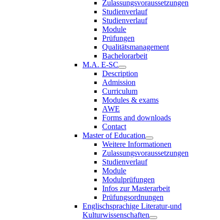
Zulassungsvoraussetzungen
Studienverlauf
Studienverlauf
Module
Prüfungen
Qualitätsmanagement
Bachelorarbeit
M.A. E-SC
Description
Admission
Curriculum
Modules & exams
AWE
Forms and downloads
Contact
Master of Education
Weitere Informationen
Zulassungsvoraussetzungen
Studienverlauf
Module
Modulprüfungen
Infos zur Masterarbeit
Prüfungsordnungen
Englischsprachige Literatur-und
Kulturwissenschaften