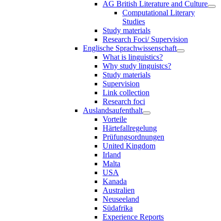
AG British Literature and Culture
Computational Literary
Studies
Study materials
Research Foci/ Supervision
Englische Sprachwissenschaft
What is linguistics?
Why study linguistcs?
Study materials
Supervision
Link collection
Research foci
Auslandsaufenthalt
Vorteile
Härtefallregelung
Prüfungsordnungen
United Kingdom
Irland
Malta
USA
Kanada
Australien
Neuseeland
Südafrika
Experience Reports