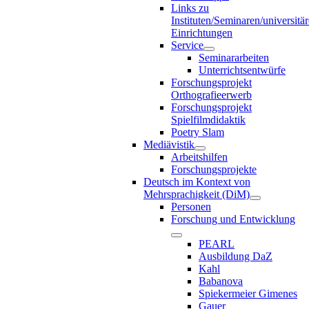
Links zu
Instituten/Seminaren/universitä
Einrichtungen
Service
Seminararbeiten
Unterrichtsentwürfe
Forschungsprojekt
Orthografieerwerb
Forschungsprojekt
Spielfilmdidaktik
Poetry Slam
Mediävistik
Arbeitshilfen
Forschungsprojekte
Deutsch im Kontext von
Mehrsprachigkeit (DiM)
Personen
Forschung und Entwicklung
PEARL
Ausbildung DaZ
Kahl
Babanova
Spiekermeier Gimenes
Gauer