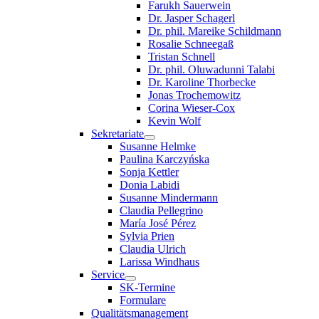
Farukh Sauerwein
Dr. Jasper Schagerl
Dr. phil. Mareike Schildmann
Rosalie Schneegaß
Tristan Schnell
Dr. phil. Oluwadunni Talabi
Dr. Karoline Thorbecke
Jonas Trochemowitz
Corina Wieser-Cox
Kevin Wolf
Sekretariate
Susanne Helmke
Paulina Karczyńska
Sonja Kettler
Donia Labidi
Susanne Mindermann
Claudia Pellegrino
María José Pérez
Sylvia Prien
Claudia Ulrich
Larissa Windhaus
Service
SK-Termine
Formulare
Qualitätsmanagement