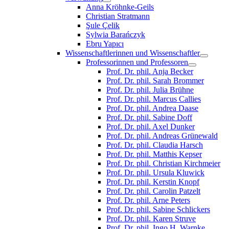
Anna Kröhnke-Geils
Christian Stratmann
Şule Çelik
Sylwia Barańczyk
Ebru Yapıcı
Wissenschaftlerinnen und Wissenschaftler
Professorinnen und Professoren
Prof. Dr. phil. Anja Becker
Prof. Dr. phil. Sarah Brommer
Prof. Dr. phil. Julia Brühne
Prof. Dr. phil. Marcus Callies
Prof. Dr. phil. Andrea Daase
Prof. Dr. phil. Sabine Doff
Prof. Dr. phil. Axel Dunker
Prof. Dr. phil. Andreas Grünewald
Prof. Dr. phil. Claudia Harsch
Prof. Dr. phil. Matthis Kepser
Prof. Dr. phil. Christian Kirchmeier
Prof. Dr. phil. Ursula Kluwick
Prof. Dr. phil. Kerstin Knopf
Prof. Dr. phil. Carolin Patzelt
Prof. Dr. phil. Arne Peters
Prof. Dr. phil. Sabine Schlickers
Prof. Dr. phil. Karen Struve
Prof. Dr. phil. Ingo H. Warnke