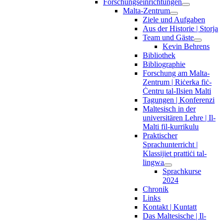
Forschungseinrichtungen
Malta-Zentrum
Ziele und Aufgaben
Aus der Historie | Storja
Team und Gäste
Kevin Behrens
Bibliothek
Bibliographie
Forschung am Malta-
Zentrum | Riċerka fiċ-
Ċentru tal-Ilsien Malti
Tagungen | Konferenzi
Maltesisch in der
universitären Lehre | Il-
Malti fil-kurrikulu
Praktischer
Sprachunterricht |
Klassijiet prattiċi tal-
lingwa
Sprachkurse
2024
Chronik
Links
Kontakt | Kuntatt
Das Maltesische | Il-