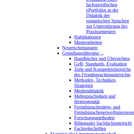
fachspezifischen
ePortfolios in der
Didaktik der
romanischen Sprachen
zur Unterstützung des
Praxissemesters
Habilitationen
Masterarbeiten
Neuerscheinungen
Grundlagenliteratur
Handbücher und Übersichten
GeR, Standards, Evaluation
Ziele und Kompetenzbereiche
des Fremdsprachenunterrichts
Methoden, Techniken,
Strategien
Mediendidaktik
Mehrsprachigkeit und
Heterogenität
Fremdsprachenlern- und
Fremdsprachenerwerbsprozess
Forschungsmethoden
Bilingualer Sachfachunterricht
Fachzeitschriften
Französische Literaturwissenschaft