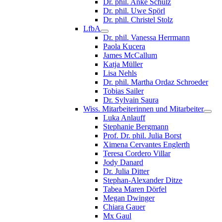
Dr. phil. Anke Schulz
Dr. phil. Uwe Spörl
Dr. phil. Christel Stolz
LfbA
Dr. phil. Vanessa Herrmann
Paola Kucera
James McCallum
Katja Müller
Lisa Nehls
Dr. phil. Martha Ordaz Schroeder
Tobias Sailer
Dr. Sylvain Saura
Wiss. Mitarbeiterinnen und Mitarbeiter
Luka Anlauff
Stephanie Bergmann
Prof. Dr. phil. Julia Borst
Ximena Cervantes Englerth
Teresa Cordero Villar
Jody Danard
Dr. Julia Ditter
Stephan-Alexander Ditze
Tabea Maren Dörfel
Megan Dwinger
Chiara Gauer
Mx Gaul