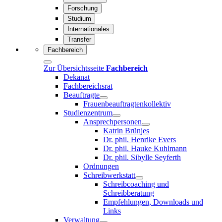
Forschung
Studium
Internationales
Transfer
Fachbereich
Zur Übersichtsseite
Fachbereich
Dekanat
Fachbereichsrat
Beauftragte
Frauenbeauftragtenkollektiv
Studienzentrum
Ansprechpersonen
Katrin Brünjes
Dr. phil. Henrike Evers
Dr. phil. Hauke Kuhlmann
Dr. phil. Sibylle Seyferth
Ordnungen
Schreibwerkstatt
Schreibcoaching und
Schreibberatung
Empfehlungen, Downloads und
Links
Verwaltung