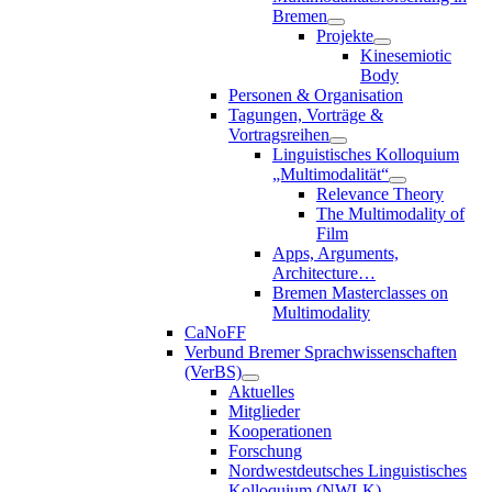
Bremen
Projekte
Kinesemiotic
Body
Personen & Organisation
Tagungen, Vorträge &
Vortragsreihen
Linguistisches Kolloquium
„Multimodalität“
Relevance Theory
The Multimodality of
Film
Apps, Arguments,
Architecture…
Bremen Masterclasses on
Multimodality
CaNoFF
Verbund Bremer Sprachwissenschaften
(VerBS)
Aktuelles
Mitglieder
Kooperationen
Forschung
Nordwestdeutsches Linguistisches
Kolloquium (NWLK)