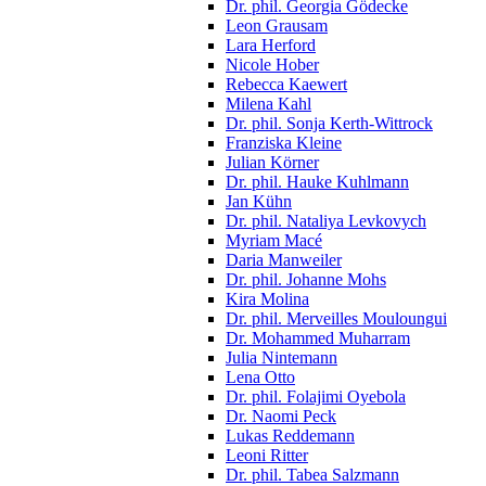
Dr. phil. Georgia Gödecke
Leon Grausam
Lara Herford
Nicole Hober
Rebecca Kaewert
Milena Kahl
Dr. phil. Sonja Kerth-Wittrock
Franziska Kleine
Julian Körner
Dr. phil. Hauke Kuhlmann
Jan Kühn
Dr. phil. Nataliya Levkovych
Myriam Macé
Daria Manweiler
Dr. phil. Johanne Mohs
Kira Molina
Dr. phil. Merveilles Mouloungui
Dr. Mohammed Muharram
Julia Nintemann
Lena Otto
Dr. phil. Folajimi Oyebola
Dr. Naomi Peck
Lukas Reddemann
Leoni Ritter
Dr. phil. Tabea Salzmann