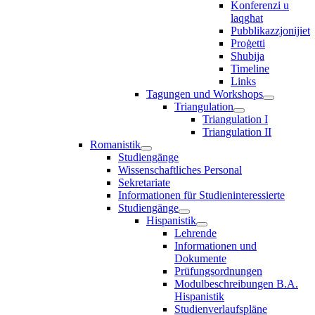
Konferenzi u
laqgħat
Pubblikazzjonijiet
Proġetti
Sħubija
Timeline
Links
Tagungen und Workshops
Triangulation
Triangulation I
Triangulation II
Romanistik
Studiengänge
Wissenschaftliches Personal
Sekretariate
Informationen für Studieninteressierte
Studiengänge
Hispanistik
Lehrende
Informationen und
Dokumente
Prüfungsordnungen
Modulbeschreibungen B.A.
Hispanistik
Studienverlaufspläne