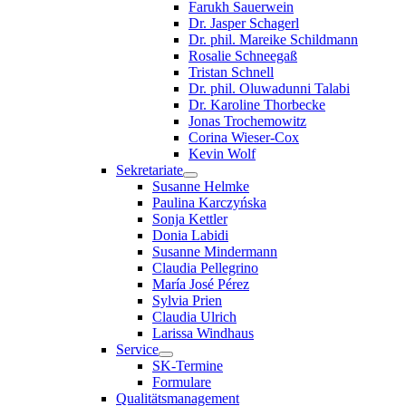
Farukh Sauerwein
Dr. Jasper Schagerl
Dr. phil. Mareike Schildmann
Rosalie Schneegaß
Tristan Schnell
Dr. phil. Oluwadunni Talabi
Dr. Karoline Thorbecke
Jonas Trochemowitz
Corina Wieser-Cox
Kevin Wolf
Sekretariate
Susanne Helmke
Paulina Karczyńska
Sonja Kettler
Donia Labidi
Susanne Mindermann
Claudia Pellegrino
María José Pérez
Sylvia Prien
Claudia Ulrich
Larissa Windhaus
Service
SK-Termine
Formulare
Qualitätsmanagement