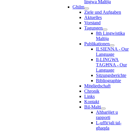
lingwa Maltija
Għilm
Ziele und Aufgaben
Aktuelles
Vorstand
Tagungen
8th Lingwistika
Maltija
Publikationen
ILSIENNA - Our
Language
Il-LINGWA
TAGĦNA - Our
Language
Sitzungsberichte
Bibliographie
Mitgliedschaft
Chronik
Links
Kontakt
Bil-Malti
Aħbarijiet u
rapporti
L-uffiċjali tal-
għaqda