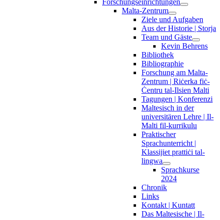
Forschungseinrichtungen
Malta-Zentrum
Ziele und Aufgaben
Aus der Historie | Storja
Team und Gäste
Kevin Behrens
Bibliothek
Bibliographie
Forschung am Malta-
Zentrum | Riċerka fiċ-
Ċentru tal-Ilsien Malti
Tagungen | Konferenzi
Maltesisch in der
universitären Lehre | Il-
Malti fil-kurrikulu
Praktischer
Sprachunterricht |
Klassijiet prattiċi tal-
lingwa
Sprachkurse
2024
Chronik
Links
Kontakt | Kuntatt
Das Maltesische | Il-