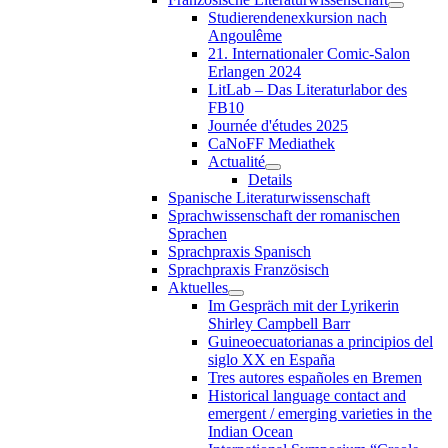
Studierendenexkursion nach
Angoulême
21. Internationaler Comic-Salon
Erlangen 2024
LitLab – Das Literaturlabor des
FB10
Journée d'études 2025
CaNoFF Mediathek
Actualité
Details
Spanische Literaturwissenschaft
Sprachwissenschaft der romanischen
Sprachen
Sprachpraxis Spanisch
Sprachpraxis Französisch
Aktuelles
Im Gespräch mit der Lyrikerin
Shirley Campbell Barr
Guineoecuatorianas a principios del
siglo XX en España
Tres autores españoles en Bremen
Historical language contact and
emergent / emerging varieties in the
Indian Ocean