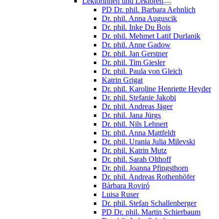
Lektorinnen und Lektoren
PD Dr. phil. Barbara Aehnlich
Dr. phil. Anna Auguscik
Dr. phil. Inke Du Bois
Dr. phil. Mehmet Latif Durlanik
Dr. phil. Anne Gadow
Dr. phil. Jan Gerstner
Dr. phil. Tim Giesler
Dr. phil. Paula von Gleich
Katrin Grigat
Dr. phil. Karoline Henriette Heyder
Dr. phil. Stefanie Jakobi
Dr. phil. Andreas Jäger
Dr. phil. Jana Jürgs
Dr. phil. Nils Lehnert
Dr. phil. Anna Mattfeldt
Dr. phil. Urania Julia Milevski
Dr. phil. Katrin Mutz
Dr. phil. Sarah Olthoff
Dr. phil. Joanna Pfingsthorn
Dr. phil. Andreas Rothenhöfer
Bàrbara Roviró
Luisa Ruser
Dr. phil. Stefan Schallenberger
PD Dr. phil. Martin Schierbaum