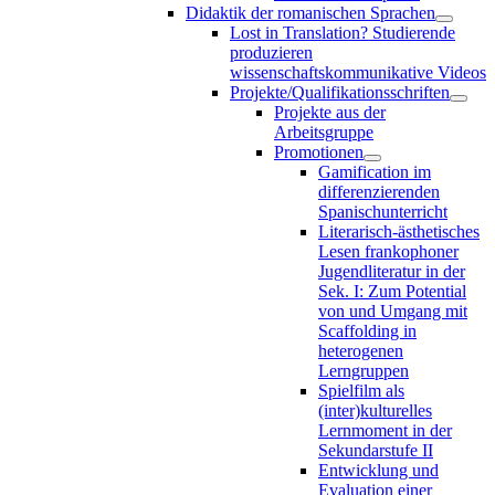
Didaktik der romanischen Sprachen
Lost in Translation? Studierende
produzieren
wissenschaftskommunikative Videos
Projekte/Qualifikationsschriften
Projekte aus der
Arbeitsgruppe
Promotionen
Gamification im
differenzierenden
Spanischunterricht
Literarisch-ästhetisches
Lesen frankophoner
Jugendliteratur in der
Sek. I: Zum Potential
von und Umgang mit
Scaffolding in
heterogenen
Lerngruppen
Spielfilm als
(inter)kulturelles
Lernmoment in der
Sekundarstufe II
Entwicklung und
Evaluation einer