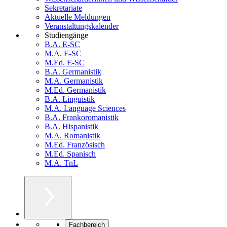
Sekretariate
Aktuelle Meldungen
Veranstaltungskalender
Studiengänge
B.A. E-SC
M.A. E-SC
M.Ed. E-SC
B.A. Germanistik
M.A. Germanistik
M.Ed. Germanistik
B.A. Linguistik
M.A. Language Sciences
B.A. Frankoromanistik
B.A. Hispanistik
M.A. Romanistik
M.Ed. Französisch
M.Ed. Spanisch
M.A. TnL
Fachbereich