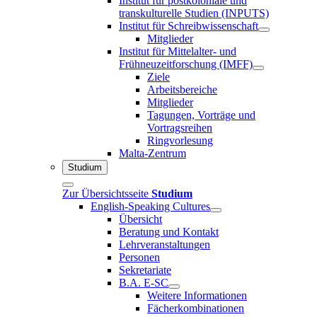
Institut für postkoloniale und
transkulturelle Studien (INPUTS)
Institut für Schreibwissenschaft
Mitglieder
Institut für Mittelalter- und
Frühneuzeitforschung (IMFF)
Ziele
Arbeitsbereiche
Mitglieder
Tagungen, Vorträge und
Vortragsreihen
Ringvorlesung
Malta-Zentrum
Studium
Zur Übersichtsseite
Studium
English-Speaking Cultures
Übersicht
Beratung und Kontakt
Lehrveranstaltungen
Personen
Sekretariate
B.A. E-SC
Weitere Informationen
Fächerkombinationen