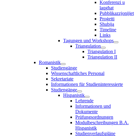
Konferenzi u
laqgħat
Pubblikazzjonijiet
Proġetti
Sħubija
Timeline
Links
Tagungen und Workshops
Triangulation
Triangulation I
Triangulation II
Romanistik
Studiengänge
Wissenschaftliches Personal
Sekretariate
Informationen für Studieninteressierte
Studiengänge
Hispanistik
Lehrende
Informationen und
Dokumente
Prüfungsordnungen
Modulbeschreibungen B.A.
Hispanistik
Studienverlaufspläne