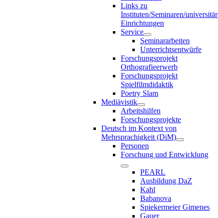
Links zu
Instituten/Seminaren/universitä
Einrichtungen
Service
Seminararbeiten
Unterrichtsentwürfe
Forschungsprojekt
Orthografieerwerb
Forschungsprojekt
Spielfilmdidaktik
Poetry Slam
Mediävistik
Arbeitshilfen
Forschungsprojekte
Deutsch im Kontext von
Mehrsprachigkeit (DiM)
Personen
Forschung und Entwicklung
PEARL
Ausbildung DaZ
Kahl
Babanova
Spiekermeier Gimenes
Gauer