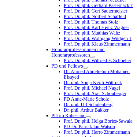
Prof. Dr. phil. Gerhard Pasternack †
Prof. Dr. phil. Gert Sautermeister
Prof. Dr. phil. Norbert Schaffeld
Prof. Dr. phil. Thomas Stolz
Prof. Dr. phil. Karl Heinz Wagner
Prof. Dr. phil. Matthias Waltz
Prof. Dr. phil. Wolfgang Wildgen †
Prof. Dr. phil. Klaus Zimmermann
Honorarprofessorinnen und
Honorarprofessoren
Prof. Dr. phil. Wilfried F. Schoeller
PD und Fellows
Dr. Ahmed Abdelrehim Mohamed
Elsayed
Dr. phil. Sonja Kerth-Wittrock
Prof. Dr. phil. Michael Nagel
Prof. Dr. phil. Axel Schönberger
PD Anne-Marie Scholz
Dr. phil. Ulf Schulenberg
Dr. phil. Arthur Bakker
PD im Ruhestand
Prof. Dr. phil. Helga Bories-Sawala
PD Dr. Patrick Ian Watson
Prof. Dr. phil. Harro Zimmermann