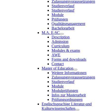
Zulassungsvoraussetzungen
Studienverlauf
Studienverlauf
Module
Prüfungen
Qualitätsmanagement
Bachelorarbeit
M.A. E-SC
Description
Admission
Curriculum
Modules & exams
AWE
Forms and downloads
Contact
Master of Education
Weitere Informationen
Zulassungsvoraussetzungen
Studienverlauf
Module
Modulprüfungen
Infos zur Masterarbeit
Prüfungsordnungen
Englischsprachige Literatur-und
Kulturwissenschaften