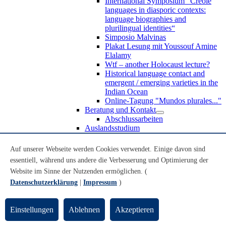
International Symposium “Creole
languages in diasporic contexts:
language biographies and
plurilingual identities“
Simposio Malvinas
Plakat Lesung mit Youssouf Amine
Elalamy
Wtf – another Holocaust lecture?
Historical language contact and
emergent / emerging varieties in the
Indian Ocean
Online-Tagung "Mundos plurales..."
Beratung und Kontakt
Abschlussarbeiten
Auslandsstudium
Forschung
WoC Lab
Auf unserer Webseite werden Cookies verwendet. Einige davon sind
Spanische Black Diaspora
essentiell, während uns andere die Verbesserung und Optimierung der
Promotionen
Website im Sinne der Nutzenden ermöglichen. (
Habilitationen
Nachwuchsförderung
Datenschutzerklärung
|
Impressum
)
Forschungsinstitute und
Forschungszentren
Studienkommission
Einstellungen
Ablehnen
Akzeptieren
TnL