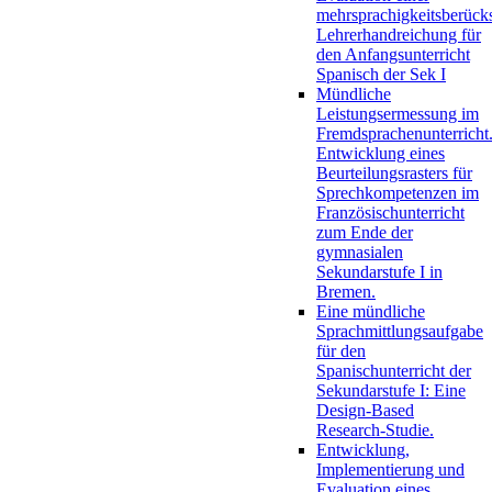
mehrsprachigkeitsberück
Lehrerhandreichung für
den Anfangsunterricht
Spanisch der Sek I
Mündliche
Leistungsermessung im
Fremdsprachenunterricht
Entwicklung eines
Beurteilungsrasters für
Sprechkompetenzen im
Französischunterricht
zum Ende der
gymnasialen
Sekundarstufe I in
Bremen.
Eine mündliche
Sprachmittlungsaufgabe
für den
Spanischunterricht der
Sekundarstufe I: Eine
Design-Based
Research-Studie.
Entwicklung,
Implementierung und
Evaluation eines