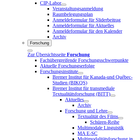
CIP-Labor
Veranstaltungsanmeldung
Raumbelegungsplan
Anmeldeformular für Sliderbeitrag
Anmeldeformular für Aktuelles
Anmeldeformular für den Kalender
Archiv
Forschung
Zur Übersichtsseite
Forschung
Fachübergreifende Forschungsschwerpunkte
Aktuelle Forschungserfolge
Forschungsinstitute
Bremer Institut für Kanada-und Québec-
Studien (BIKQS)
Bremer Institut für transmediale
Textualitätsforschung (BITT)
Aktuelles
Archiv
Forschung und Lehre
Textualität des Films
Schüren-Reihe
Multimodale Linguistik
MA E-SC
Multimodalitätsforschung in