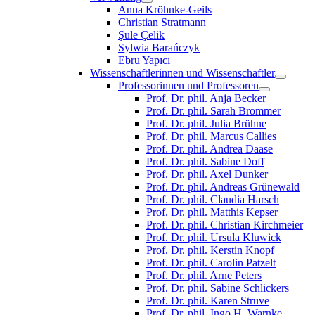
Anna Kröhnke-Geils
Christian Stratmann
Şule Çelik
Sylwia Barańczyk
Ebru Yapıcı
Wissenschaftlerinnen und Wissenschaftler
Professorinnen und Professoren
Prof. Dr. phil. Anja Becker
Prof. Dr. phil. Sarah Brommer
Prof. Dr. phil. Julia Brühne
Prof. Dr. phil. Marcus Callies
Prof. Dr. phil. Andrea Daase
Prof. Dr. phil. Sabine Doff
Prof. Dr. phil. Axel Dunker
Prof. Dr. phil. Andreas Grünewald
Prof. Dr. phil. Claudia Harsch
Prof. Dr. phil. Matthis Kepser
Prof. Dr. phil. Christian Kirchmeier
Prof. Dr. phil. Ursula Kluwick
Prof. Dr. phil. Kerstin Knopf
Prof. Dr. phil. Carolin Patzelt
Prof. Dr. phil. Arne Peters
Prof. Dr. phil. Sabine Schlickers
Prof. Dr. phil. Karen Struve
Prof. Dr. phil. Ingo H. Warnke