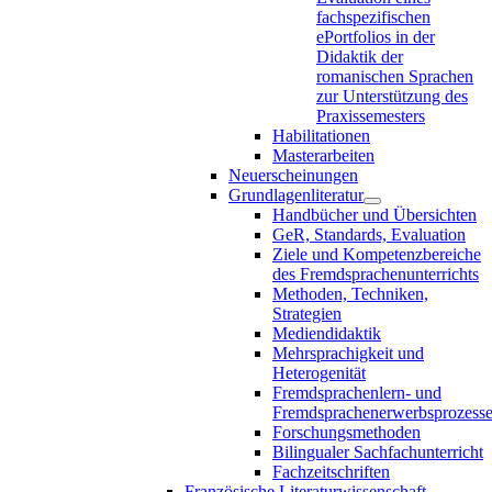
fachspezifischen
ePortfolios in der
Didaktik der
romanischen Sprachen
zur Unterstützung des
Praxissemesters
Habilitationen
Masterarbeiten
Neuerscheinungen
Grundlagenliteratur
Handbücher und Übersichten
GeR, Standards, Evaluation
Ziele und Kompetenzbereiche
des Fremdsprachenunterrichts
Methoden, Techniken,
Strategien
Mediendidaktik
Mehrsprachigkeit und
Heterogenität
Fremdsprachenlern- und
Fremdsprachenerwerbsprozess
Forschungsmethoden
Bilingualer Sachfachunterricht
Fachzeitschriften
Französische Literaturwissenschaft