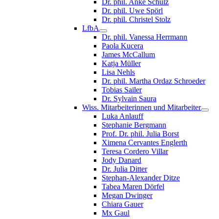
Dr. phil. Anke Schulz
Dr. phil. Uwe Spörl
Dr. phil. Christel Stolz
LfbA
Dr. phil. Vanessa Herrmann
Paola Kucera
James McCallum
Katja Müller
Lisa Nehls
Dr. phil. Martha Ordaz Schroeder
Tobias Sailer
Dr. Sylvain Saura
Wiss. Mitarbeiterinnen und Mitarbeiter
Luka Anlauff
Stephanie Bergmann
Prof. Dr. phil. Julia Borst
Ximena Cervantes Englerth
Teresa Cordero Villar
Jody Danard
Dr. Julia Ditter
Stephan-Alexander Ditze
Tabea Maren Dörfel
Megan Dwinger
Chiara Gauer
Mx Gaul