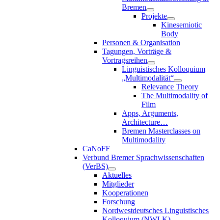
Bremen
Projekte
Kinesemiotic
Body
Personen & Organisation
Tagungen, Vorträge &
Vortragsreihen
Linguistisches Kolloquium
„Multimodalität“
Relevance Theory
The Multimodality of
Film
Apps, Arguments,
Architecture…
Bremen Masterclasses on
Multimodality
CaNoFF
Verbund Bremer Sprachwissenschaften
(VerBS)
Aktuelles
Mitglieder
Kooperationen
Forschung
Nordwestdeutsches Linguistisches
Kolloquium (NWLK)