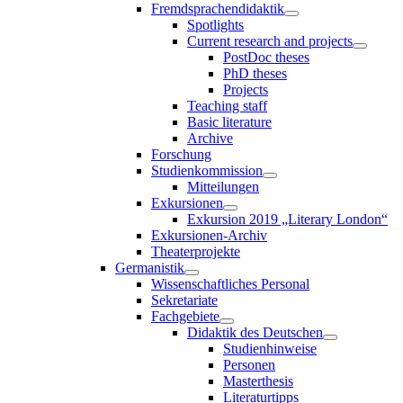
Fremdsprachendidaktik
Spotlights
Current research and projects
PostDoc theses
PhD theses
Projects
Teaching staff
Basic literature
Archive
Forschung
Studienkommission
Mitteilungen
Exkursionen
Exkursion 2019 „Literary London“
Exkursionen-Archiv
Theaterprojekte
Germanistik
Wissenschaftliches Personal
Sekretariate
Fachgebiete
Didaktik des Deutschen
Studienhinweise
Personen
Masterthesis
Literaturtipps