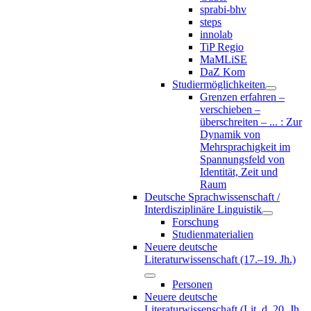
sprabi-bhv
steps
innolab
TiP Regio
MaMLiSE
DaZ Kom
Studiermöglichkeiten
Grenzen erfahren –
verschieben –
überschreiten – ... : Zur
Dynamik von
Mehrsprachigkeit im
Spannungsfeld von
Identität, Zeit und
Raum
Deutsche Sprachwissenschaft /
Interdisziplinäre Linguistik
Forschung
Studienmaterialien
Neuere deutsche
Literaturwissenschaft (17.–19. Jh.)
Personen
Neuere deutsche
Literaturwissenschaft (Lit. d. 20. Jh.,