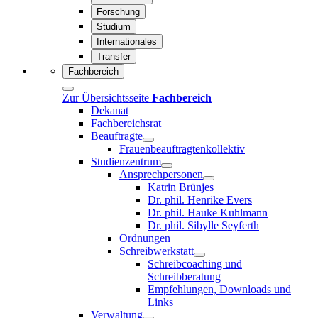
Forschung
Studium
Internationales
Transfer
Fachbereich
Zur Übersichtsseite
Fachbereich
Dekanat
Fachbereichsrat
Beauftragte
Frauenbeauftragtenkollektiv
Studienzentrum
Ansprechpersonen
Katrin Brünjes
Dr. phil. Henrike Evers
Dr. phil. Hauke Kuhlmann
Dr. phil. Sibylle Seyferth
Ordnungen
Schreibwerkstatt
Schreibcoaching und
Schreibberatung
Empfehlungen, Downloads und
Links
Verwaltung