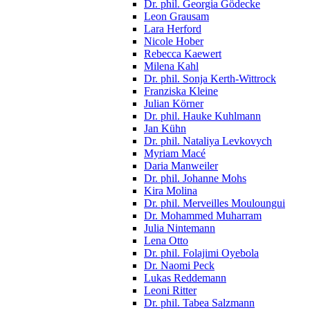
Dr. phil. Georgia Gödecke
Leon Grausam
Lara Herford
Nicole Hober
Rebecca Kaewert
Milena Kahl
Dr. phil. Sonja Kerth-Wittrock
Franziska Kleine
Julian Körner
Dr. phil. Hauke Kuhlmann
Jan Kühn
Dr. phil. Nataliya Levkovych
Myriam Macé
Daria Manweiler
Dr. phil. Johanne Mohs
Kira Molina
Dr. phil. Merveilles Mouloungui
Dr. Mohammed Muharram
Julia Nintemann
Lena Otto
Dr. phil. Folajimi Oyebola
Dr. Naomi Peck
Lukas Reddemann
Leoni Ritter
Dr. phil. Tabea Salzmann