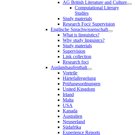
AG British Literature and Culture
Computational Literary
Studies
Study materials
Research Foci/ Supervision
Englische Sprachwissenschaft
What is linguistics?
Why study linguistcs?
Study materials
Supervision
Link collection
Research foci
Auslandsaufenthalt
Vorteile
Härtefallregelung
Prüfungsordnungen
United Kingdom
Irland
Malta
USA
Kanada
Australien
Neuseeland
Südafrika
Experience Reports