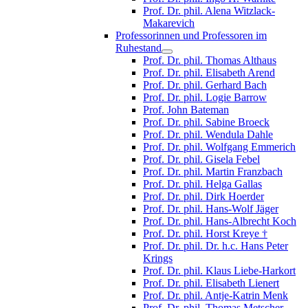
Prof. Dr. phil. Alena Witzlack-
Makarevich
Professorinnen und Professoren im
Ruhestand
Prof. Dr. phil. Thomas Althaus
Prof. Dr. phil. Elisabeth Arend
Prof. Dr. phil. Gerhard Bach
Prof. Dr. phil. Logie Barrow
Prof. John Bateman
Prof. Dr. phil. Sabine Broeck
Prof. Dr. phil. Wendula Dahle
Prof. Dr. phil. Wolfgang Emmerich
Prof. Dr. phil. Gisela Febel
Prof. Dr. phil. Martin Franzbach
Prof. Dr. phil. Helga Gallas
Prof. Dr. phil. Dirk Hoerder
Prof. Dr. phil. Hans-Wolf Jäger
Prof. Dr. phil. Hans-Albrecht Koch
Prof. Dr. phil. Horst Kreye †
Prof. Dr. phil. Dr. h.c. Hans Peter
Krings
Prof. Dr. phil. Klaus Liebe-Harkort
Prof. Dr. phil. Elisabeth Lienert
Prof. Dr. phil. Antje-Katrin Menk
Prof. Dr. phil. Thomas Metscher