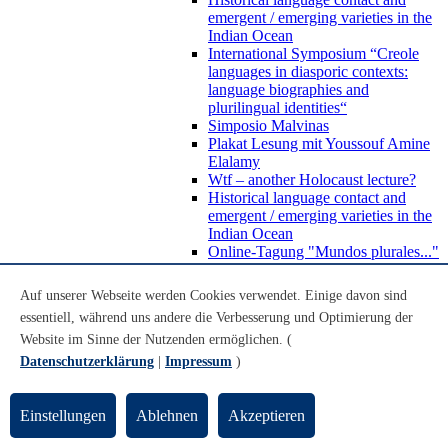
emergent / emerging varieties in the
Indian Ocean
International Symposium “Creole
languages in diasporic contexts:
language biographies and
plurilingual identities“
Simposio Malvinas
Plakat Lesung mit Youssouf Amine
Elalamy
Wtf – another Holocaust lecture?
Historical language contact and
emergent / emerging varieties in the
Indian Ocean
Online-Tagung "Mundos plurales..."
Beratung und Kontakt
Abschlussarbeiten
Auf unserer Webseite werden Cookies verwendet. Einige davon sind
Auslandsstudium
essentiell, während uns andere die Verbesserung und Optimierung der
Forschung
Website im Sinne der Nutzenden ermöglichen. (
WoC Lab
Spanische Black Diaspora
Datenschutzerklärung
|
Impressum
)
Promotionen
Habilitationen
Nachwuchsförderung
Einstellungen
Ablehnen
Akzeptieren
Forschungsinstitute und