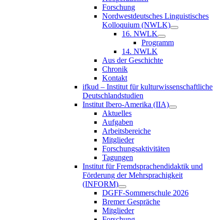
Forschung
Nordwestdeutsches Linguistisches
Kolloquium (NWLK)
16. NWLK
Programm
14. NWLK
Aus der Geschichte
Chronik
Kontakt
ifkud – Institut für kulturwissenschaftliche
Deutschlandstudien
Institut Ibero-Amerika (IIA)
Aktuelles
Aufgaben
Arbeitsbereiche
Mitglieder
Forschungsaktivitäten
Tagungen
Institut für Fremdsprachendidaktik und
Förderung der Mehrsprachigkeit
(INFORM)
DGFF-Sommerschule 2026
Bremer Gespräche
Mitglieder
Forschung