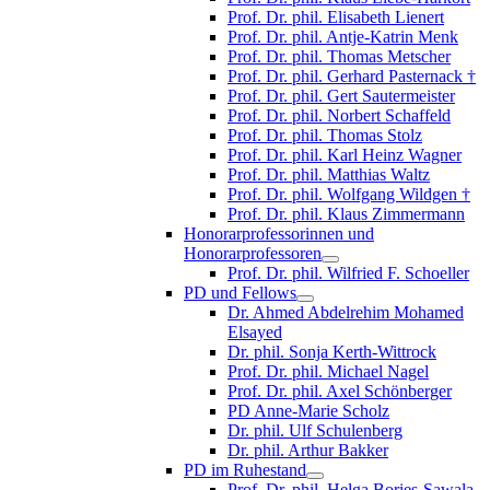
Prof. Dr. phil. Elisabeth Lienert
Prof. Dr. phil. Antje-Katrin Menk
Prof. Dr. phil. Thomas Metscher
Prof. Dr. phil. Gerhard Pasternack †
Prof. Dr. phil. Gert Sautermeister
Prof. Dr. phil. Norbert Schaffeld
Prof. Dr. phil. Thomas Stolz
Prof. Dr. phil. Karl Heinz Wagner
Prof. Dr. phil. Matthias Waltz
Prof. Dr. phil. Wolfgang Wildgen †
Prof. Dr. phil. Klaus Zimmermann
Honorarprofessorinnen und
Honorarprofessoren
Prof. Dr. phil. Wilfried F. Schoeller
PD und Fellows
Dr. Ahmed Abdelrehim Mohamed
Elsayed
Dr. phil. Sonja Kerth-Wittrock
Prof. Dr. phil. Michael Nagel
Prof. Dr. phil. Axel Schönberger
PD Anne-Marie Scholz
Dr. phil. Ulf Schulenberg
Dr. phil. Arthur Bakker
PD im Ruhestand
Prof. Dr. phil. Helga Bories-Sawala