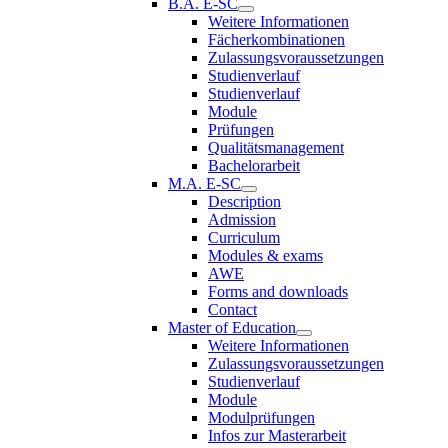
B.A. E-SC
Weitere Informationen
Fächerkombinationen
Zulassungsvoraussetzungen
Studienverlauf
Studienverlauf
Module
Prüfungen
Qualitätsmanagement
Bachelorarbeit
M.A. E-SC
Description
Admission
Curriculum
Modules & exams
AWE
Forms and downloads
Contact
Master of Education
Weitere Informationen
Zulassungsvoraussetzungen
Studienverlauf
Module
Modulprüfungen
Infos zur Masterarbeit