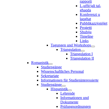
rapporti
L-uffiċjali tal-
għaqda
Konferenzi u
laqgħat
Pubblikazzjonijiet
Proġetti
Sħubija
Timeline
Links
Tagungen und Workshops
Triangulation
Triangulation I
Triangulation II
Romanistik
Studiengänge
Wissenschaftliches Personal
Sekretariate
Informationen für Studieninteressierte
Studiengänge
Hispanistik
Lehrende
Informationen und
Dokumente
Prüfungsordnungen