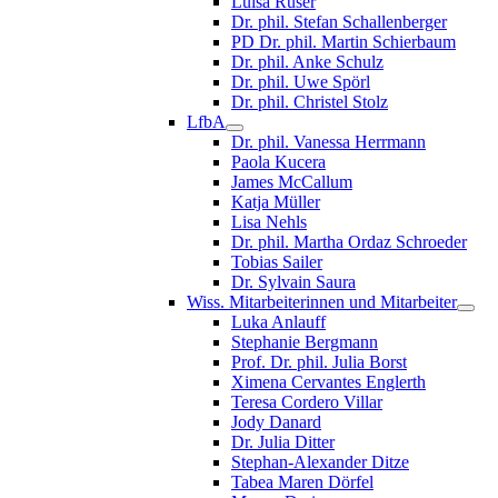
Luisa Ruser
Dr. phil. Stefan Schallenberger
PD Dr. phil. Martin Schierbaum
Dr. phil. Anke Schulz
Dr. phil. Uwe Spörl
Dr. phil. Christel Stolz
LfbA
Dr. phil. Vanessa Herrmann
Paola Kucera
James McCallum
Katja Müller
Lisa Nehls
Dr. phil. Martha Ordaz Schroeder
Tobias Sailer
Dr. Sylvain Saura
Wiss. Mitarbeiterinnen und Mitarbeiter
Luka Anlauff
Stephanie Bergmann
Prof. Dr. phil. Julia Borst
Ximena Cervantes Englerth
Teresa Cordero Villar
Jody Danard
Dr. Julia Ditter
Stephan-Alexander Ditze
Tabea Maren Dörfel