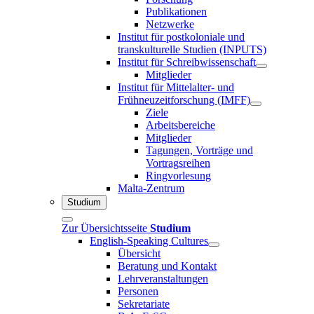
Publikationen
Netzwerke
Institut für postkoloniale und
transkulturelle Studien (INPUTS)
Institut für Schreibwissenschaft
Mitglieder
Institut für Mittelalter- und
Frühneuzeitforschung (IMFF)
Ziele
Arbeitsbereiche
Mitglieder
Tagungen, Vorträge und
Vortragsreihen
Ringvorlesung
Malta-Zentrum
Studium
Zur Übersichtsseite
Studium
English-Speaking Cultures
Übersicht
Beratung und Kontakt
Lehrveranstaltungen
Personen
Sekretariate