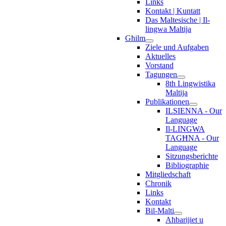
Links
Kontakt | Kuntatt
Das Maltesische | Il-
lingwa Maltija
Għilm
Ziele und Aufgaben
Aktuelles
Vorstand
Tagungen
8th Lingwistika
Maltija
Publikationen
ILSIENNA - Our
Language
Il-LINGWA
TAGĦNA - Our
Language
Sitzungsberichte
Bibliographie
Mitgliedschaft
Chronik
Links
Kontakt
Bil-Malti
Aħbarijiet u