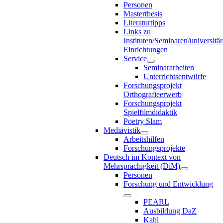
Personen
Masterthesis
Literaturtipps
Links zu
Instituten/Seminaren/universitä
Einrichtungen
Service
Seminararbeiten
Unterrichtsentwürfe
Forschungsprojekt
Orthografieerwerb
Forschungsprojekt
Spielfilmdidaktik
Poetry Slam
Mediävistik
Arbeitshilfen
Forschungsprojekte
Deutsch im Kontext von
Mehrsprachigkeit (DiM)
Personen
Forschung und Entwicklung
PEARL
Ausbildung DaZ
Kahl