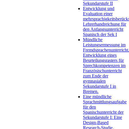
Sekundarstufe II
Entwicklung und
Evaluation einer
mehrsprachigkeitsberück
Lehrerhandreichung für
den Anfangsunterricht
Spanisch der Sek I
Mündliche
Leistungsermessung im
Fremdsprachenunterricht
Entwicklung eines
Beurteilungsrasters für
Sprechkompetenzen im
Französischunterricht
zum Ende der
gymnasialen
Sekundarstufe I in
Bremen.
Eine mündliche
Sprachmittlungsaufgabe
für den
Spanischunterricht der
Sekundarstufe I: Eine
Design-Based
Research-Studie.