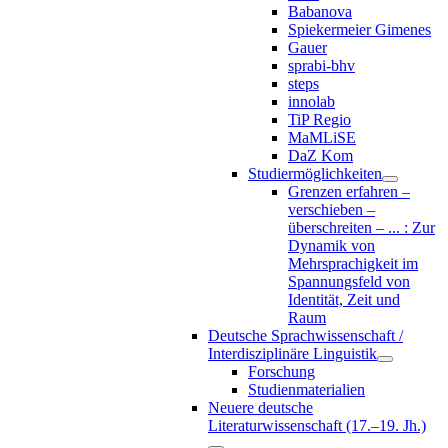
Babanova
Spiekermeier Gimenes
Gauer
sprabi-bhv
steps
innolab
TiP Regio
MaMLiSE
DaZ Kom
Studiermöglichkeiten
Grenzen erfahren –
verschieben –
überschreiten – ... : Zur
Dynamik von
Mehrsprachigkeit im
Spannungsfeld von
Identität, Zeit und
Raum
Deutsche Sprachwissenschaft /
Interdisziplinäre Linguistik
Forschung
Studienmaterialien
Neuere deutsche
Literaturwissenschaft (17.–19. Jh.)