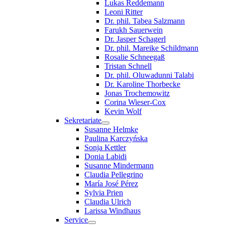
Lukas Reddemann
Leoni Ritter
Dr. phil. Tabea Salzmann
Farukh Sauerwein
Dr. Jasper Schagerl
Dr. phil. Mareike Schildmann
Rosalie Schneegaß
Tristan Schnell
Dr. phil. Oluwadunni Talabi
Dr. Karoline Thorbecke
Jonas Trochemowitz
Corina Wieser-Cox
Kevin Wolf
Sekretariate
Susanne Helmke
Paulina Karczyńska
Sonja Kettler
Donia Labidi
Susanne Mindermann
Claudia Pellegrino
María José Pérez
Sylvia Prien
Claudia Ulrich
Larissa Windhaus
Service