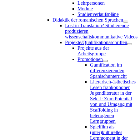
Lehrpersonen
Module
Studienverlaufspläne
Didaktik der romanischen Sprachen
Lost in Translation? Studierende
produzieren
wissenschaftskommunikative Videos
Projekte/Qualifikationsschriften
Projekte aus der
Arbeitsgruppe
Promotionen
Gamification im
differenzierenden
Spanischunterricht
Literarisch-ästhetisches
Lesen frankophoner
Jugendliteratur in der
Sek. I: Zum Potential
von und Umgang mit
Scaffolding in
heterogenen
Lerngruppen
Spielfilm als
(inter)kulturelles
Lernmoment in der