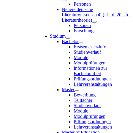
Personen
Neuere deutsche
Literaturwissenschaft (Lit. d. 20. Jh.,
Literaturtheorie)
Personen
Forschung
Studium
Bachelor
Erstsemester-Info
Studienverlauf
Module
Modulprüfungen
Informationen zur
Bachelorarbeit
Prüfungsordnungen
Lehrveranstaltungen
Master
Bewerbung
Teilfächer
Studienverlauf
Module
Modulprüfungen
Prüfungsordnungen
Lehrveranstaltungen
Master of Education