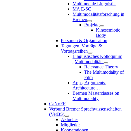
Multimodale Linguistik
MA E-SC
Multimodalitätsforschung in
Bremen
Projekte
Kinesemiotic
Body
Personen & Organisation
Tagungen, Vorträge &
Vortragsreihen
Linguistisches Kolloquium
„Multimodalität“
Relevance Theory
The Multimodality of
Film
Apps, Arguments,
Architecture…
Bremen Masterclasses on
Multimodality
CaNoFF
Verbund Bremer Sprachwissenschaften
(VerBS)
Aktuelles
Mitglieder
Kooperationen