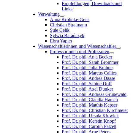
Empfehlungen, Downloads und
Links
Verwaltung
Anna Kröhnke-Geils
Christian Stratmann
Şule Çelik
Sylwia Barańczyk
Ebru Yapıcı
Wissenschaftlerinnen und Wissenschaftler
Professorinnen und Professoren
Prof. Dr. phil. Anja Becker
Prof. Dr. phil. Sarah Brommer
Prof. Dr. phil. Julia Brühne
Prof. Dr. phil. Marcus Callies
Prof. Dr. phil. Andrea Daase
Prof. Dr. phil. Sabine Doff
Prof. Dr. phil. Axel Dunker
Prof. Dr. phil. Andreas Grünewald
Prof. Dr. phil. Claudia Harsch
Prof. Dr. phil. Matthis Kepser
Prof. Dr. phil. Christian Kirchmeier
Prof. Dr. phil. Ursula Kluwick
Prof. Dr. phil. Kerstin Knopf
Prof. Dr. phil. Carolin Patzelt
Prof. Dr. phil. Arne Peters