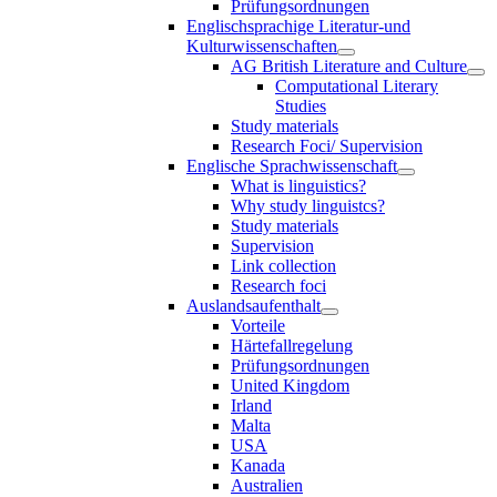
Prüfungsordnungen
Englischsprachige Literatur-und
Kulturwissenschaften
AG British Literature and Culture
Computational Literary
Studies
Study materials
Research Foci/ Supervision
Englische Sprachwissenschaft
What is linguistics?
Why study linguistcs?
Study materials
Supervision
Link collection
Research foci
Auslandsaufenthalt
Vorteile
Härtefallregelung
Prüfungsordnungen
United Kingdom
Irland
Malta
USA
Kanada
Australien