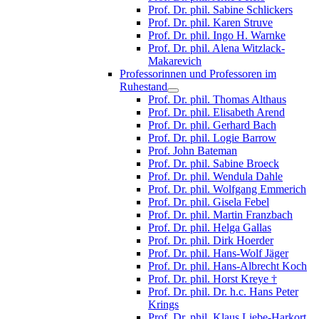
Prof. Dr. phil. Sabine Schlickers
Prof. Dr. phil. Karen Struve
Prof. Dr. phil. Ingo H. Warnke
Prof. Dr. phil. Alena Witzlack-
Makarevich
Professorinnen und Professoren im
Ruhestand
Prof. Dr. phil. Thomas Althaus
Prof. Dr. phil. Elisabeth Arend
Prof. Dr. phil. Gerhard Bach
Prof. Dr. phil. Logie Barrow
Prof. John Bateman
Prof. Dr. phil. Sabine Broeck
Prof. Dr. phil. Wendula Dahle
Prof. Dr. phil. Wolfgang Emmerich
Prof. Dr. phil. Gisela Febel
Prof. Dr. phil. Martin Franzbach
Prof. Dr. phil. Helga Gallas
Prof. Dr. phil. Dirk Hoerder
Prof. Dr. phil. Hans-Wolf Jäger
Prof. Dr. phil. Hans-Albrecht Koch
Prof. Dr. phil. Horst Kreye †
Prof. Dr. phil. Dr. h.c. Hans Peter
Krings
Prof. Dr. phil. Klaus Liebe-Harkort