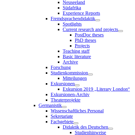
Neuseeland
Südafrika
Experience Reports
Fremdsprachendidaktik
Spotlights
Current research and projects
PostDoc theses
PhD theses
Projects
Teaching staff
Basic literature
Archive
Forschung
Studienkommission
Mitteilungen
Exkursionen
Exkursion 2019 „Literary London“
Exkursionen-Archiv
Theaterprojekte
Germanistik
Wissenschaftliches Personal
Sekretariate
Fachgebiete
Didaktik des Deutschen
Studienhinweise