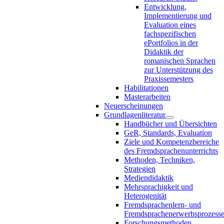
Entwicklung,
Implementierung und
Evaluation eines
fachspezifischen
ePortfolios in der
Didaktik der
romanischen Sprachen
zur Unterstützung des
Praxissemesters
Habilitationen
Masterarbeiten
Neuerscheinungen
Grundlagenliteratur
Handbücher und Übersichten
GeR, Standards, Evaluation
Ziele und Kompetenzbereiche
des Fremdsprachenunterrichts
Methoden, Techniken,
Strategien
Mediendidaktik
Mehrsprachigkeit und
Heterogenität
Fremdsprachenlern- und
Fremdsprachenerwerbsprozess
Forschungsmethoden