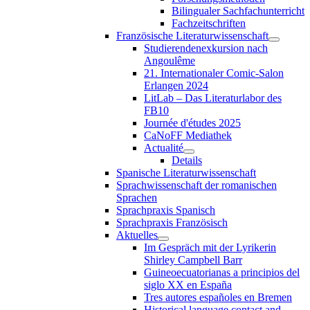
Bilingualer Sachfachunterricht
Fachzeitschriften
Französische Literaturwissenschaft
Studierendenexkursion nach
Angoulême
21. Internationaler Comic-Salon
Erlangen 2024
LitLab – Das Literaturlabor des
FB10
Journée d'études 2025
CaNoFF Mediathek
Actualité
Details
Spanische Literaturwissenschaft
Sprachwissenschaft der romanischen
Sprachen
Sprachpraxis Spanisch
Sprachpraxis Französisch
Aktuelles
Im Gespräch mit der Lyrikerin
Shirley Campbell Barr
Guineoecuatorianas a principios del
siglo XX en España
Tres autores españoles en Bremen
Historical language contact and