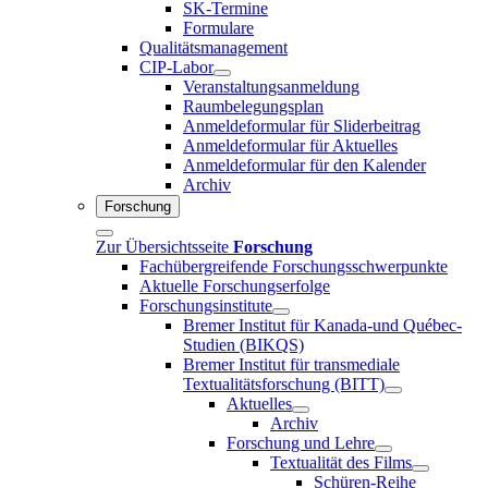
SK-Termine
Formulare
Qualitätsmanagement
CIP-Labor
Veranstaltungsanmeldung
Raumbelegungsplan
Anmeldeformular für Sliderbeitrag
Anmeldeformular für Aktuelles
Anmeldeformular für den Kalender
Archiv
Forschung
Zur Übersichtsseite
Forschung
Fachübergreifende Forschungsschwerpunkte
Aktuelle Forschungserfolge
Forschungsinstitute
Bremer Institut für Kanada-und Québec-
Studien (BIKQS)
Bremer Institut für transmediale
Textualitätsforschung (BITT)
Aktuelles
Archiv
Forschung und Lehre
Textualität des Films
Schüren-Reihe