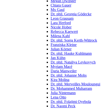
Megan Dwinger
Chiara Gauer
Mx Gaul
Dr. phil. Georgia Gödecke
Leon Grausam
Lara Herford
Nicole Hober
Rebecca Kaewert
Milena Kahl
Dr. phil. Sonja Kerth-Wittrock
Franziska Kleine
Julian Körner
Dr. phil. Hauke Kuhlmann
Jan Kühn
Dr. phil. Nataliya Levkovych
Myriam Macé
Daria Manweiler
Dr. phil. Johanne Mohs
Kira Molina
Dr. phil. Merveilles Mouloungui
Dr. Mohammed Muharram
Julia Nintemann
Lena Otto
Dr. phil. Folajimi Oyebola
Dr. Naomi Peck