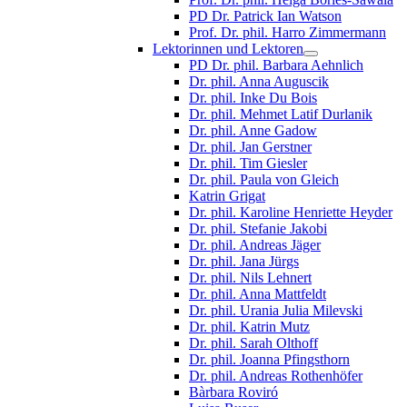
PD Dr. Patrick Ian Watson
Prof. Dr. phil. Harro Zimmermann
Lektorinnen und Lektoren
PD Dr. phil. Barbara Aehnlich
Dr. phil. Anna Auguscik
Dr. phil. Inke Du Bois
Dr. phil. Mehmet Latif Durlanik
Dr. phil. Anne Gadow
Dr. phil. Jan Gerstner
Dr. phil. Tim Giesler
Dr. phil. Paula von Gleich
Katrin Grigat
Dr. phil. Karoline Henriette Heyder
Dr. phil. Stefanie Jakobi
Dr. phil. Andreas Jäger
Dr. phil. Jana Jürgs
Dr. phil. Nils Lehnert
Dr. phil. Anna Mattfeldt
Dr. phil. Urania Julia Milevski
Dr. phil. Katrin Mutz
Dr. phil. Sarah Olthoff
Dr. phil. Joanna Pfingsthorn
Dr. phil. Andreas Rothenhöfer
Bàrbara Roviró