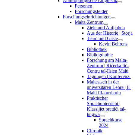
Anthropologische Linguistik
Personen
Forschungsfelder
Forschungseinrichtungen
Malta-Zentrum
Ziele und Aufgaben
Aus der Historie | Storja
Team und Gäste
Kevin Behrens
Bibliothek
Bibliographie
Forschung am Malta-
Zentrum | Riċerka fiċ-
Ċentru tal-Ilsien Malti
Tagungen | Konferenzi
Maltesisch in der
universitären Lehre | Il-
Malti fil-kurrikulu
Praktischer
Sprachunterricht |
Klassijiet prattiċi tal-
lingwa
Sprachkurse
2024
Chronik