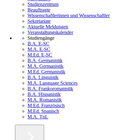
Studienzentrum
Beauftragte
Wissenschaftlerinnen und Wissenschaftler
Sekretariate
Aktuelle Meldungen
Veranstaltungskalender
Studiengänge
B.A. E-SC
M.A. E-SC
M.Ed. E-SC
B.A. Germanistik
M.A. Germanistik
M.Ed. Germanistik
B.A. Linguistik
M.A. Language Sciences
B.A. Frankoromanistik
B.A. Hispanistik
M.A. Romanistik
M.Ed. Französisch
M.Ed. Spanisch
M.A. TnL