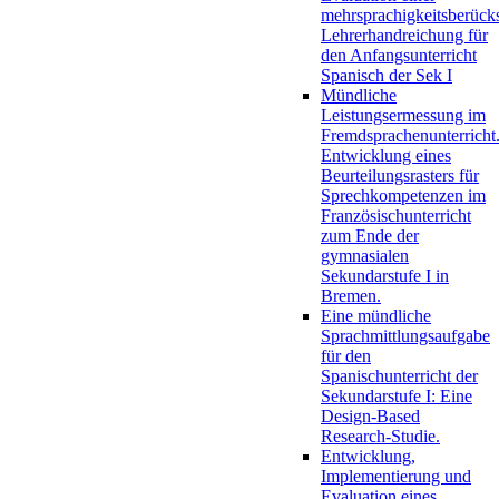
mehrsprachigkeitsberück
Lehrerhandreichung für
den Anfangsunterricht
Spanisch der Sek I
Mündliche
Leistungsermessung im
Fremdsprachenunterricht
Entwicklung eines
Beurteilungsrasters für
Sprechkompetenzen im
Französischunterricht
zum Ende der
gymnasialen
Sekundarstufe I in
Bremen.
Eine mündliche
Sprachmittlungsaufgabe
für den
Spanischunterricht der
Sekundarstufe I: Eine
Design-Based
Research-Studie.
Entwicklung,
Implementierung und
Evaluation eines