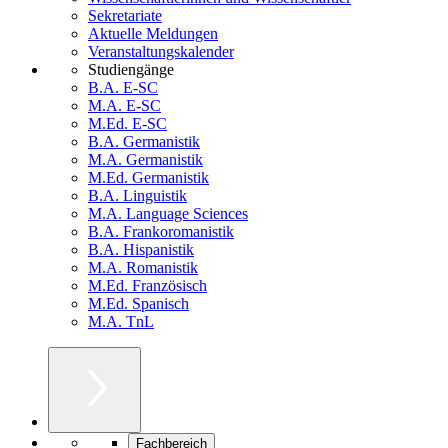
Sekretariate
Aktuelle Meldungen
Veranstaltungskalender
Studiengänge
B.A. E-SC
M.A. E-SC
M.Ed. E-SC
B.A. Germanistik
M.A. Germanistik
M.Ed. Germanistik
B.A. Linguistik
M.A. Language Sciences
B.A. Frankoromanistik
B.A. Hispanistik
M.A. Romanistik
M.Ed. Französisch
M.Ed. Spanisch
M.A. TnL
Fachbereich