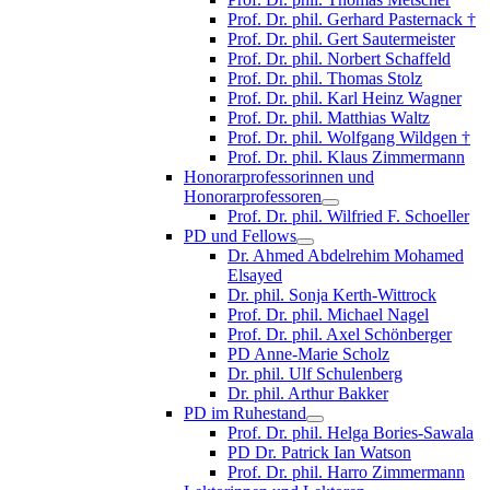
Prof. Dr. phil. Gerhard Pasternack †
Prof. Dr. phil. Gert Sautermeister
Prof. Dr. phil. Norbert Schaffeld
Prof. Dr. phil. Thomas Stolz
Prof. Dr. phil. Karl Heinz Wagner
Prof. Dr. phil. Matthias Waltz
Prof. Dr. phil. Wolfgang Wildgen †
Prof. Dr. phil. Klaus Zimmermann
Honorarprofessorinnen und
Honorarprofessoren
Prof. Dr. phil. Wilfried F. Schoeller
PD und Fellows
Dr. Ahmed Abdelrehim Mohamed
Elsayed
Dr. phil. Sonja Kerth-Wittrock
Prof. Dr. phil. Michael Nagel
Prof. Dr. phil. Axel Schönberger
PD Anne-Marie Scholz
Dr. phil. Ulf Schulenberg
Dr. phil. Arthur Bakker
PD im Ruhestand
Prof. Dr. phil. Helga Bories-Sawala
PD Dr. Patrick Ian Watson
Prof. Dr. phil. Harro Zimmermann