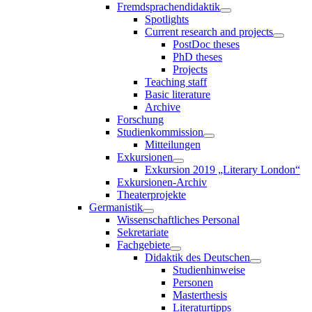
Fremdsprachendidaktik
Spotlights
Current research and projects
PostDoc theses
PhD theses
Projects
Teaching staff
Basic literature
Archive
Forschung
Studienkommission
Mitteilungen
Exkursionen
Exkursion 2019 „Literary London“
Exkursionen-Archiv
Theaterprojekte
Germanistik
Wissenschaftliches Personal
Sekretariate
Fachgebiete
Didaktik des Deutschen
Studienhinweise
Personen
Masterthesis
Literaturtipps