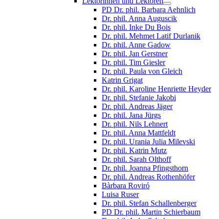
Lektorinnen und Lektoren
PD Dr. phil. Barbara Aehnlich
Dr. phil. Anna Auguscik
Dr. phil. Inke Du Bois
Dr. phil. Mehmet Latif Durlanik
Dr. phil. Anne Gadow
Dr. phil. Jan Gerstner
Dr. phil. Tim Giesler
Dr. phil. Paula von Gleich
Katrin Grigat
Dr. phil. Karoline Henriette Heyder
Dr. phil. Stefanie Jakobi
Dr. phil. Andreas Jäger
Dr. phil. Jana Jürgs
Dr. phil. Nils Lehnert
Dr. phil. Anna Mattfeldt
Dr. phil. Urania Julia Milevski
Dr. phil. Katrin Mutz
Dr. phil. Sarah Olthoff
Dr. phil. Joanna Pfingsthorn
Dr. phil. Andreas Rothenhöfer
Bàrbara Roviró
Luisa Ruser
Dr. phil. Stefan Schallenberger
PD Dr. phil. Martin Schierbaum