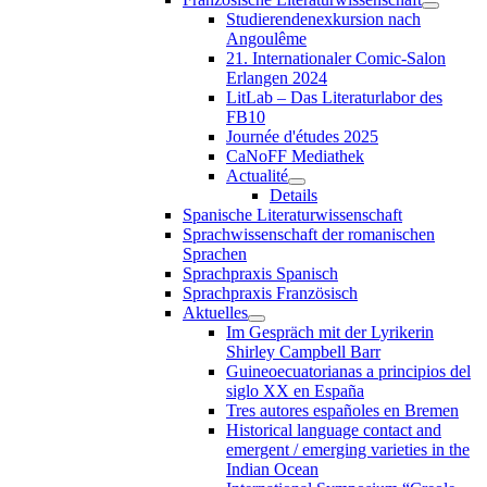
Studierendenexkursion nach
Angoulême
21. Internationaler Comic-Salon
Erlangen 2024
LitLab – Das Literaturlabor des
FB10
Journée d'études 2025
CaNoFF Mediathek
Actualité
Details
Spanische Literaturwissenschaft
Sprachwissenschaft der romanischen
Sprachen
Sprachpraxis Spanisch
Sprachpraxis Französisch
Aktuelles
Im Gespräch mit der Lyrikerin
Shirley Campbell Barr
Guineoecuatorianas a principios del
siglo XX en España
Tres autores españoles en Bremen
Historical language contact and
emergent / emerging varieties in the
Indian Ocean