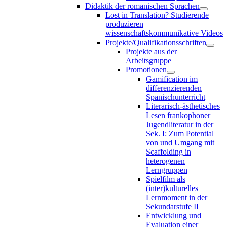
Didaktik der romanischen Sprachen
Lost in Translation? Studierende
produzieren
wissenschaftskommunikative Videos
Projekte/Qualifikationsschriften
Projekte aus der
Arbeitsgruppe
Promotionen
Gamification im
differenzierenden
Spanischunterricht
Literarisch-ästhetisches
Lesen frankophoner
Jugendliteratur in der
Sek. I: Zum Potential
von und Umgang mit
Scaffolding in
heterogenen
Lerngruppen
Spielfilm als
(inter)kulturelles
Lernmoment in der
Sekundarstufe II
Entwicklung und
Evaluation einer