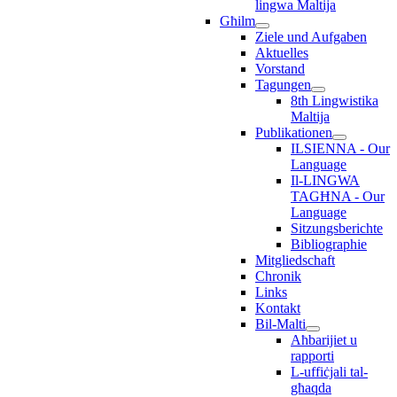
lingwa Maltija
Għilm
Ziele und Aufgaben
Aktuelles
Vorstand
Tagungen
8th Lingwistika
Maltija
Publikationen
ILSIENNA - Our
Language
Il-LINGWA
TAGĦNA - Our
Language
Sitzungsberichte
Bibliographie
Mitgliedschaft
Chronik
Links
Kontakt
Bil-Malti
Aħbarijiet u
rapporti
L-uffiċjali tal-
għaqda