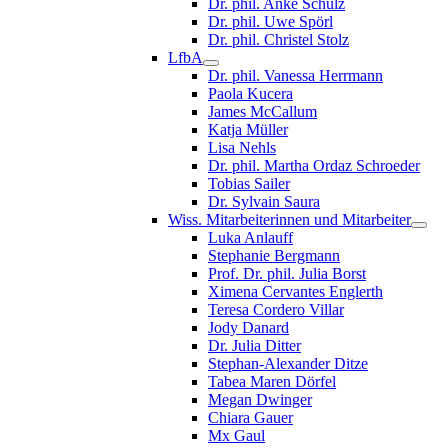
Dr. phil. Anke Schulz
Dr. phil. Uwe Spörl
Dr. phil. Christel Stolz
LfbA
Dr. phil. Vanessa Herrmann
Paola Kucera
James McCallum
Katja Müller
Lisa Nehls
Dr. phil. Martha Ordaz Schroeder
Tobias Sailer
Dr. Sylvain Saura
Wiss. Mitarbeiterinnen und Mitarbeiter
Luka Anlauff
Stephanie Bergmann
Prof. Dr. phil. Julia Borst
Ximena Cervantes Englerth
Teresa Cordero Villar
Jody Danard
Dr. Julia Ditter
Stephan-Alexander Ditze
Tabea Maren Dörfel
Megan Dwinger
Chiara Gauer
Mx Gaul