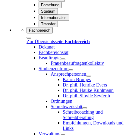
Forschung
Studium
Internationales
Transfer
Fachbereich
Zur Übersichtsseite
Fachbereich
Dekanat
Fachbereichsrat
Beauftragte
Frauenbeauftragtenkollektiv
Studienzentrum
Ansprechpersonen
Katrin Brünjes
Dr. phil. Henrike Evers
Dr. phil. Hauke Kuhlmann
Dr. phil. Sibylle Seyferth
Ordnungen
Schreibwerkstatt
Schreibcoaching und
Schreibberatung
Empfehlungen, Downloads und
Links
Verwaltung