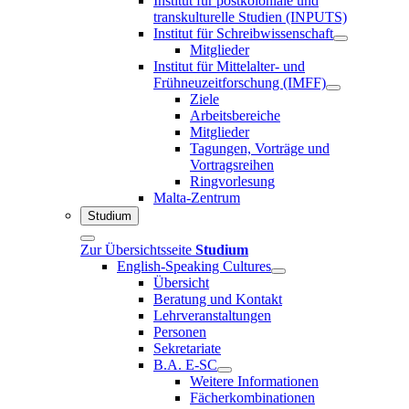
Institut für postkoloniale und
transkulturelle Studien (INPUTS)
Institut für Schreibwissenschaft
Mitglieder
Institut für Mittelalter- und
Frühneuzeitforschung (IMFF)
Ziele
Arbeitsbereiche
Mitglieder
Tagungen, Vorträge und
Vortragsreihen
Ringvorlesung
Malta-Zentrum
Studium
Zur Übersichtsseite
Studium
English-Speaking Cultures
Übersicht
Beratung und Kontakt
Lehrveranstaltungen
Personen
Sekretariate
B.A. E-SC
Weitere Informationen
Fächerkombinationen