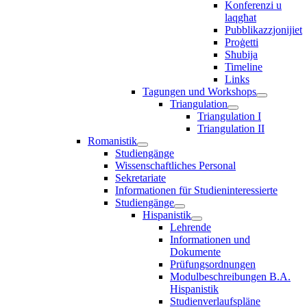
Konferenzi u
laqgħat
Pubblikazzjonijiet
Proġetti
Sħubija
Timeline
Links
Tagungen und Workshops
Triangulation
Triangulation I
Triangulation II
Romanistik
Studiengänge
Wissenschaftliches Personal
Sekretariate
Informationen für Studieninteressierte
Studiengänge
Hispanistik
Lehrende
Informationen und
Dokumente
Prüfungsordnungen
Modulbeschreibungen B.A.
Hispanistik
Studienverlaufspläne