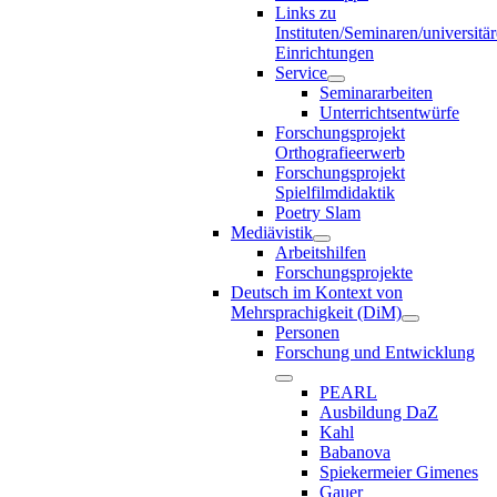
Links zu
Instituten/Seminaren/universitä
Einrichtungen
Service
Seminararbeiten
Unterrichtsentwürfe
Forschungsprojekt
Orthografieerwerb
Forschungsprojekt
Spielfilmdidaktik
Poetry Slam
Mediävistik
Arbeitshilfen
Forschungsprojekte
Deutsch im Kontext von
Mehrsprachigkeit (DiM)
Personen
Forschung und Entwicklung
PEARL
Ausbildung DaZ
Kahl
Babanova
Spiekermeier Gimenes
Gauer