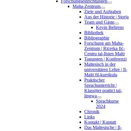
Forschungseinrichtungen
Malta-Zentrum
Ziele und Aufgaben
Aus der Historie | Storja
Team und Gäste
Kevin Behrens
Bibliothek
Bibliographie
Forschung am Malta-
Zentrum | Riċerka fiċ-
Ċentru tal-Ilsien Malti
Tagungen | Konferenzi
Maltesisch in der
universitären Lehre | Il-
Malti fil-kurrikulu
Praktischer
Sprachunterricht |
Klassijiet prattiċi tal-
lingwa
Sprachkurse
2024
Chronik
Links
Kontakt | Kuntatt
Das Maltesische | Il-