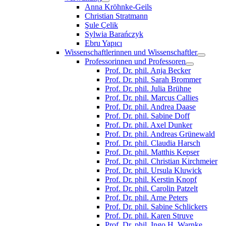
Anna Kröhnke-Geils
Christian Stratmann
Şule Çelik
Sylwia Barańczyk
Ebru Yapıcı
Wissenschaftlerinnen und Wissenschaftler
Professorinnen und Professoren
Prof. Dr. phil. Anja Becker
Prof. Dr. phil. Sarah Brommer
Prof. Dr. phil. Julia Brühne
Prof. Dr. phil. Marcus Callies
Prof. Dr. phil. Andrea Daase
Prof. Dr. phil. Sabine Doff
Prof. Dr. phil. Axel Dunker
Prof. Dr. phil. Andreas Grünewald
Prof. Dr. phil. Claudia Harsch
Prof. Dr. phil. Matthis Kepser
Prof. Dr. phil. Christian Kirchmeier
Prof. Dr. phil. Ursula Kluwick
Prof. Dr. phil. Kerstin Knopf
Prof. Dr. phil. Carolin Patzelt
Prof. Dr. phil. Arne Peters
Prof. Dr. phil. Sabine Schlickers
Prof. Dr. phil. Karen Struve
Prof. Dr. phil. Ingo H. Warnke