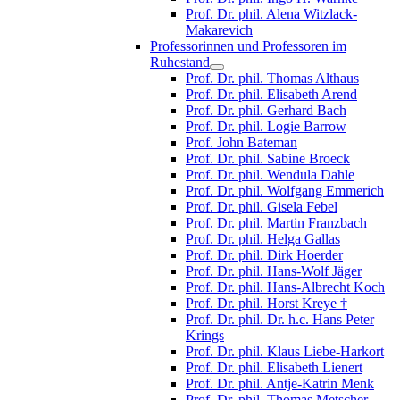
Prof. Dr. phil. Alena Witzlack-
Makarevich
Professorinnen und Professoren im
Ruhestand
Prof. Dr. phil. Thomas Althaus
Prof. Dr. phil. Elisabeth Arend
Prof. Dr. phil. Gerhard Bach
Prof. Dr. phil. Logie Barrow
Prof. John Bateman
Prof. Dr. phil. Sabine Broeck
Prof. Dr. phil. Wendula Dahle
Prof. Dr. phil. Wolfgang Emmerich
Prof. Dr. phil. Gisela Febel
Prof. Dr. phil. Martin Franzbach
Prof. Dr. phil. Helga Gallas
Prof. Dr. phil. Dirk Hoerder
Prof. Dr. phil. Hans-Wolf Jäger
Prof. Dr. phil. Hans-Albrecht Koch
Prof. Dr. phil. Horst Kreye †
Prof. Dr. phil. Dr. h.c. Hans Peter
Krings
Prof. Dr. phil. Klaus Liebe-Harkort
Prof. Dr. phil. Elisabeth Lienert
Prof. Dr. phil. Antje-Katrin Menk
Prof. Dr. phil. Thomas Metscher