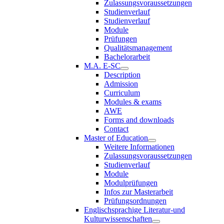
Zulassungsvoraussetzungen
Studienverlauf
Studienverlauf
Module
Prüfungen
Qualitätsmanagement
Bachelorarbeit
M.A. E-SC
Description
Admission
Curriculum
Modules & exams
AWE
Forms and downloads
Contact
Master of Education
Weitere Informationen
Zulassungsvoraussetzungen
Studienverlauf
Module
Modulprüfungen
Infos zur Masterarbeit
Prüfungsordnungen
Englischsprachige Literatur-und
Kulturwissenschaften