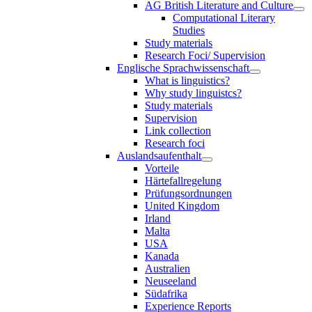
AG British Literature and Culture
Computational Literary
Studies
Study materials
Research Foci/ Supervision
Englische Sprachwissenschaft
What is linguistics?
Why study linguistcs?
Study materials
Supervision
Link collection
Research foci
Auslandsaufenthalt
Vorteile
Härtefallregelung
Prüfungsordnungen
United Kingdom
Irland
Malta
USA
Kanada
Australien
Neuseeland
Südafrika
Experience Reports