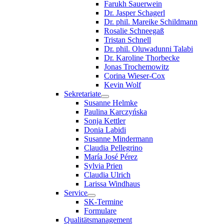
Farukh Sauerwein
Dr. Jasper Schagerl
Dr. phil. Mareike Schildmann
Rosalie Schneegaß
Tristan Schnell
Dr. phil. Oluwadunni Talabi
Dr. Karoline Thorbecke
Jonas Trochemowitz
Corina Wieser-Cox
Kevin Wolf
Sekretariate
Susanne Helmke
Paulina Karczyńska
Sonja Kettler
Donia Labidi
Susanne Mindermann
Claudia Pellegrino
María José Pérez
Sylvia Prien
Claudia Ulrich
Larissa Windhaus
Service
SK-Termine
Formulare
Qualitätsmanagement