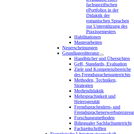
fachspezifischen
ePortfolios in der
Didaktik der
romanischen Sprachen
zur Unterstützung des
Praxissemesters
Habilitationen
Masterarbeiten
Neuerscheinungen
Grundlagenliteratur
Handbücher und Übersichten
GeR, Standards, Evaluation
Ziele und Kompetenzbereiche
des Fremdsprachenunterrichts
Methoden, Techniken,
Strategien
Mediendidaktik
Mehrsprachigkeit und
Heterogenität
Fremdsprachenlern- und
Fremdsprachenerwerbsprozess
Forschungsmethoden
Bilingualer Sachfachunterricht
Fachzeitschriften
Französische Literaturwissenschaft