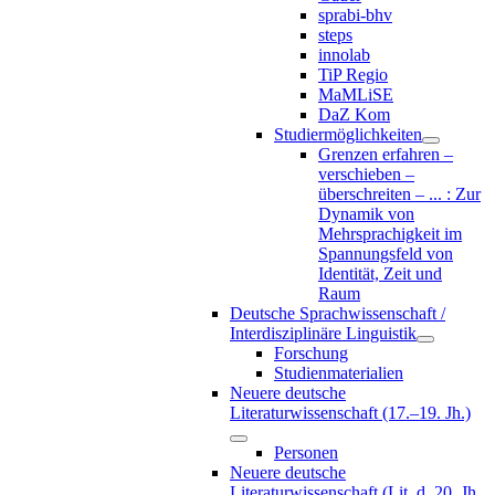
sprabi-bhv
steps
innolab
TiP Regio
MaMLiSE
DaZ Kom
Studiermöglichkeiten
Grenzen erfahren –
verschieben –
überschreiten – ... : Zur
Dynamik von
Mehrsprachigkeit im
Spannungsfeld von
Identität, Zeit und
Raum
Deutsche Sprachwissenschaft /
Interdisziplinäre Linguistik
Forschung
Studienmaterialien
Neuere deutsche
Literaturwissenschaft (17.–19. Jh.)
Personen
Neuere deutsche
Literaturwissenschaft (Lit. d. 20. Jh.,