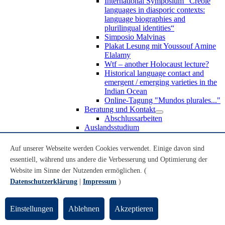
International Symposium “Creole
languages in diasporic contexts:
language biographies and
plurilingual identities“
Simposio Malvinas
Plakat Lesung mit Youssouf Amine
Elalamy
Wtf – another Holocaust lecture?
Historical language contact and
emergent / emerging varieties in the
Indian Ocean
Online-Tagung "Mundos plurales..."
Beratung und Kontakt
Abschlussarbeiten
Auslandsstudium
Forschung
WoC Lab
Auf unserer Webseite werden Cookies verwendet. Einige davon sind
Spanische Black Diaspora
essentiell, während uns andere die Verbesserung und Optimierung der
Promotionen
Website im Sinne der Nutzenden ermöglichen. (
Habilitationen
Nachwuchsförderung
Datenschutzerklärung
|
Impressum
)
Forschungsinstitute und
Forschungszentren
Studienkommission
Einstellungen
Ablehnen
Akzeptieren
TnL