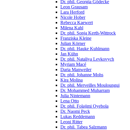
Dr. phil. Georgia Gödecke
Leon Grausam
Lara Herford
Nicole Hober
Rebecca Kaewert
Milena Kahl
Dr. phil. Sonja Kerth-Wittrock
Franziska Kleine
Julian Körner
Dr. phil. Hauke Kuhlmann
Jan Kühn
Dr. phil. Nataliya Levkovych
Myriam Macé
Daria Manweiler
Dr. phil. Johanne Mohs
Kira Molina
Dr. phil. Merveilles Mouloungui
Dr. Mohammed Muharram
Julia Nintemann
Lena Otto
Dr. phil. Folajimi Oyebola
Dr. Naomi Peck
Lukas Reddemann
Leoni Ritter
Dr. phil. Tabea Salzmann