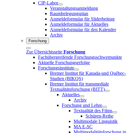
CIP-Labor
Veranstaltungsanmeldung
Raumbelegungsplan
Anmeldeformular für Sliderbeitrag
Anmeldeformular für Aktuelles
Anmeldeformular für den Kalender
Archiv
Forschung
Zur Übersichtsseite
Forschung
Fachübergreifende Forschungsschwerpunkte
Aktuelle Forschungserfolge
Forschungsinstitute
Bremer Institut für Kanada-und Québec-
Studien (BIKQS)
Bremer Institut für transmediale
Textualitätsforschung (BITT)
Aktuelles
Archiv
Forschung und Lehre
Textualität des Films
Schüren-Reihe
Multimodale Linguistik
MA E-SC
Multimodalitätsforschung in