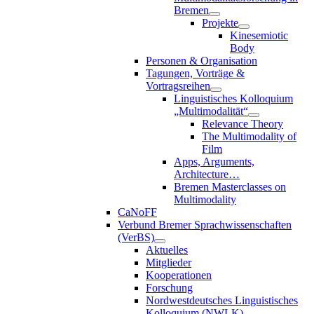
Bremen
Projekte
Kinesemiotic
Body
Personen & Organisation
Tagungen, Vorträge &
Vortragsreihen
Linguistisches Kolloquium
„Multimodalität“
Relevance Theory
The Multimodality of
Film
Apps, Arguments,
Architecture…
Bremen Masterclasses on
Multimodality
CaNoFF
Verbund Bremer Sprachwissenschaften
(VerBS)
Aktuelles
Mitglieder
Kooperationen
Forschung
Nordwestdeutsches Linguistisches
Kolloquium (NWLK)