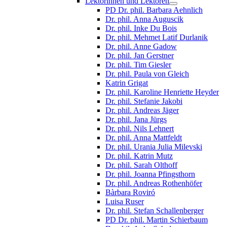
Lektorinnen und Lektoren
PD Dr. phil. Barbara Aehnlich
Dr. phil. Anna Auguscik
Dr. phil. Inke Du Bois
Dr. phil. Mehmet Latif Durlanik
Dr. phil. Anne Gadow
Dr. phil. Jan Gerstner
Dr. phil. Tim Giesler
Dr. phil. Paula von Gleich
Katrin Grigat
Dr. phil. Karoline Henriette Heyder
Dr. phil. Stefanie Jakobi
Dr. phil. Andreas Jäger
Dr. phil. Jana Jürgs
Dr. phil. Nils Lehnert
Dr. phil. Anna Mattfeldt
Dr. phil. Urania Julia Milevski
Dr. phil. Katrin Mutz
Dr. phil. Sarah Olthoff
Dr. phil. Joanna Pfingsthorn
Dr. phil. Andreas Rothenhöfer
Bàrbara Roviró
Luisa Ruser
Dr. phil. Stefan Schallenberger
PD Dr. phil. Martin Schierbaum