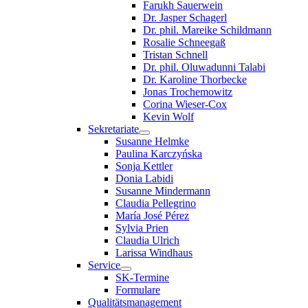
Farukh Sauerwein
Dr. Jasper Schagerl
Dr. phil. Mareike Schildmann
Rosalie Schneegaß
Tristan Schnell
Dr. phil. Oluwadunni Talabi
Dr. Karoline Thorbecke
Jonas Trochemowitz
Corina Wieser-Cox
Kevin Wolf
Sekretariate
Susanne Helmke
Paulina Karczyńska
Sonja Kettler
Donia Labidi
Susanne Mindermann
Claudia Pellegrino
María José Pérez
Sylvia Prien
Claudia Ulrich
Larissa Windhaus
Service
SK-Termine
Formulare
Qualitätsmanagement