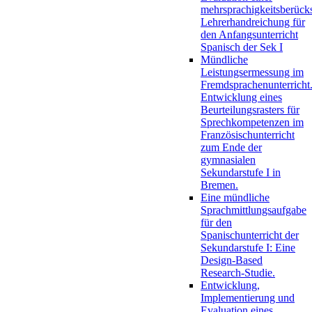
mehrsprachigkeitsberück
Lehrerhandreichung für
den Anfangsunterricht
Spanisch der Sek I
Mündliche
Leistungsermessung im
Fremdsprachenunterricht
Entwicklung eines
Beurteilungsrasters für
Sprechkompetenzen im
Französischunterricht
zum Ende der
gymnasialen
Sekundarstufe I in
Bremen.
Eine mündliche
Sprachmittlungsaufgabe
für den
Spanischunterricht der
Sekundarstufe I: Eine
Design-Based
Research-Studie.
Entwicklung,
Implementierung und
Evaluation eines