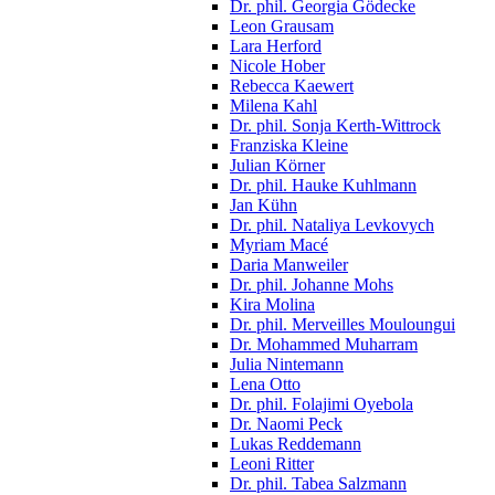
Dr. phil. Georgia Gödecke
Leon Grausam
Lara Herford
Nicole Hober
Rebecca Kaewert
Milena Kahl
Dr. phil. Sonja Kerth-Wittrock
Franziska Kleine
Julian Körner
Dr. phil. Hauke Kuhlmann
Jan Kühn
Dr. phil. Nataliya Levkovych
Myriam Macé
Daria Manweiler
Dr. phil. Johanne Mohs
Kira Molina
Dr. phil. Merveilles Mouloungui
Dr. Mohammed Muharram
Julia Nintemann
Lena Otto
Dr. phil. Folajimi Oyebola
Dr. Naomi Peck
Lukas Reddemann
Leoni Ritter
Dr. phil. Tabea Salzmann