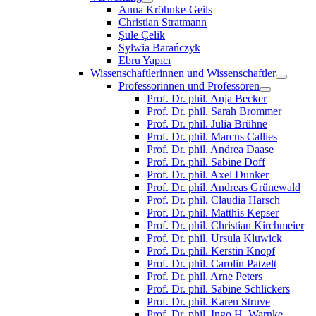
Anna Kröhnke-Geils
Christian Stratmann
Şule Çelik
Sylwia Barańczyk
Ebru Yapıcı
Wissenschaftlerinnen und Wissenschaftler
Professorinnen und Professoren
Prof. Dr. phil. Anja Becker
Prof. Dr. phil. Sarah Brommer
Prof. Dr. phil. Julia Brühne
Prof. Dr. phil. Marcus Callies
Prof. Dr. phil. Andrea Daase
Prof. Dr. phil. Sabine Doff
Prof. Dr. phil. Axel Dunker
Prof. Dr. phil. Andreas Grünewald
Prof. Dr. phil. Claudia Harsch
Prof. Dr. phil. Matthis Kepser
Prof. Dr. phil. Christian Kirchmeier
Prof. Dr. phil. Ursula Kluwick
Prof. Dr. phil. Kerstin Knopf
Prof. Dr. phil. Carolin Patzelt
Prof. Dr. phil. Arne Peters
Prof. Dr. phil. Sabine Schlickers
Prof. Dr. phil. Karen Struve
Prof. Dr. phil. Ingo H. Warnke