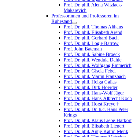
Prof. Dr. phil. Alena Witzlack-
Makarevich
Professorinnen und Professoren im
Ruhestand
Prof. Dr. phil. Thomas Althaus
Prof. Dr. phil. Elisabeth Arend
Prof. Dr. phil. Gerhard Bach
Prof. Dr. phil. Logie Barrow
Prof. John Bateman
Prof. Dr. phil. Sabine Broeck
Prof. Dr. phil. Wendula Dahle
Prof. Dr. phil. Wolfgang Emmerich
Prof. Dr. phil. Gisela Febel
Prof. Dr. phil. Martin Franzbach
Prof. Dr. phil. Helga Gallas
Prof. Dr. phil. Dirk Hoerder
Prof. Dr. phil. Hans-Wolf Jäger
Prof. Dr. phil. Hans-Albrecht Koch
Prof. Dr. phil. Horst Kreye †
Prof. Dr. phil. Dr. h.c. Hans Peter
Krings
Prof. Dr. phil. Klaus Liebe-Harkort
Prof. Dr. phil. Elisabeth Lienert
Prof. Dr. phil. Antje-Katrin Menk
Prof. Dr. phil. Thomas Metscher