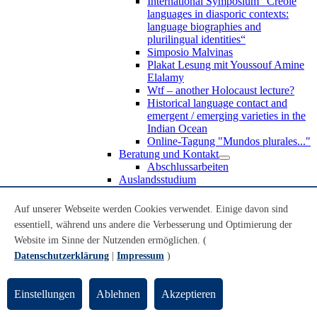
International Symposium “Creole
languages in diasporic contexts:
language biographies and
plurilingual identities“
Simposio Malvinas
Plakat Lesung mit Youssouf Amine
Elalamy
Wtf – another Holocaust lecture?
Historical language contact and
emergent / emerging varieties in the
Indian Ocean
Online-Tagung "Mundos plurales..."
Beratung und Kontakt
Abschlussarbeiten
Auslandsstudium
Forschung
WoC Lab
Auf unserer Webseite werden Cookies verwendet. Einige davon sind
Spanische Black Diaspora
essentiell, während uns andere die Verbesserung und Optimierung der
Promotionen
Website im Sinne der Nutzenden ermöglichen. (
Habilitationen
Nachwuchsförderung
Datenschutzerklärung
|
Impressum
)
Forschungsinstitute und
Forschungszentren
Studienkommission
Einstellungen
Ablehnen
Akzeptieren
TnL