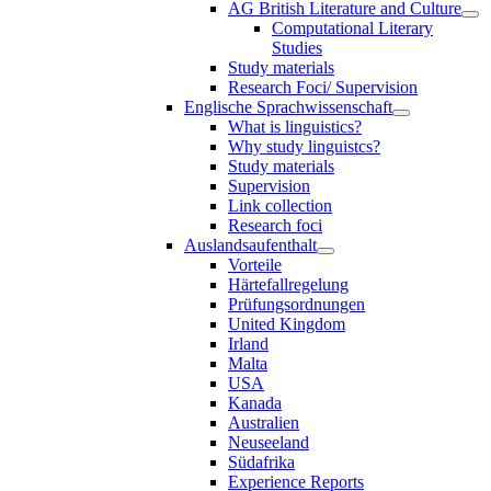
AG British Literature and Culture
Computational Literary
Studies
Study materials
Research Foci/ Supervision
Englische Sprachwissenschaft
What is linguistics?
Why study linguistcs?
Study materials
Supervision
Link collection
Research foci
Auslandsaufenthalt
Vorteile
Härtefallregelung
Prüfungsordnungen
United Kingdom
Irland
Malta
USA
Kanada
Australien
Neuseeland
Südafrika
Experience Reports