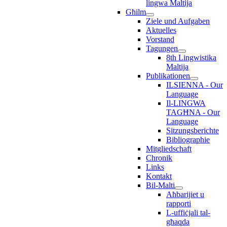
lingwa Maltija
Għilm
Ziele und Aufgaben
Aktuelles
Vorstand
Tagungen
8th Lingwistika
Maltija
Publikationen
ILSIENNA - Our
Language
Il-LINGWA
TAGĦNA - Our
Language
Sitzungsberichte
Bibliographie
Mitgliedschaft
Chronik
Links
Kontakt
Bil-Malti
Aħbarijiet u
rapporti
L-uffiċjali tal-
għaqda