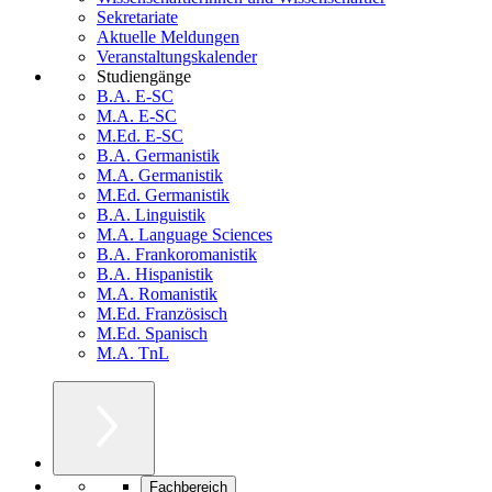
Sekretariate
Aktuelle Meldungen
Veranstaltungskalender
Studiengänge
B.A. E-SC
M.A. E-SC
M.Ed. E-SC
B.A. Germanistik
M.A. Germanistik
M.Ed. Germanistik
B.A. Linguistik
M.A. Language Sciences
B.A. Frankoromanistik
B.A. Hispanistik
M.A. Romanistik
M.Ed. Französisch
M.Ed. Spanisch
M.A. TnL
Fachbereich