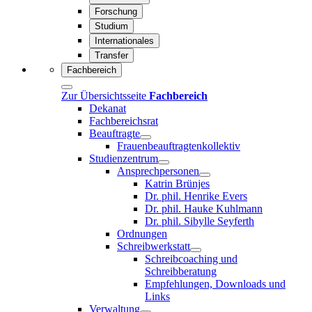
Forschung
Studium
Internationales
Transfer
Fachbereich
Zur Übersichtsseite
Fachbereich
Dekanat
Fachbereichsrat
Beauftragte
Frauenbeauftragtenkollektiv
Studienzentrum
Ansprechpersonen
Katrin Brünjes
Dr. phil. Henrike Evers
Dr. phil. Hauke Kuhlmann
Dr. phil. Sibylle Seyferth
Ordnungen
Schreibwerkstatt
Schreibcoaching und
Schreibberatung
Empfehlungen, Downloads und
Links
Verwaltung