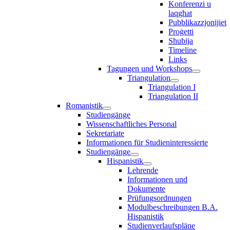
Konferenzi u
laqgħat
Pubblikazzjonijiet
Proġetti
Sħubija
Timeline
Links
Tagungen und Workshops
Triangulation
Triangulation I
Triangulation II
Romanistik
Studiengänge
Wissenschaftliches Personal
Sekretariate
Informationen für Studieninteressierte
Studiengänge
Hispanistik
Lehrende
Informationen und
Dokumente
Prüfungsordnungen
Modulbeschreibungen B.A.
Hispanistik
Studienverlaufspläne