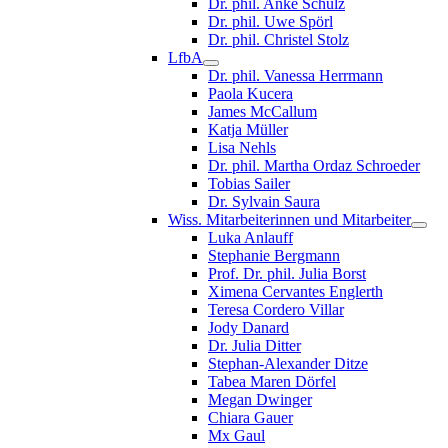
Dr. phil. Anke Schulz
Dr. phil. Uwe Spörl
Dr. phil. Christel Stolz
LfbA
Dr. phil. Vanessa Herrmann
Paola Kucera
James McCallum
Katja Müller
Lisa Nehls
Dr. phil. Martha Ordaz Schroeder
Tobias Sailer
Dr. Sylvain Saura
Wiss. Mitarbeiterinnen und Mitarbeiter
Luka Anlauff
Stephanie Bergmann
Prof. Dr. phil. Julia Borst
Ximena Cervantes Englerth
Teresa Cordero Villar
Jody Danard
Dr. Julia Ditter
Stephan-Alexander Ditze
Tabea Maren Dörfel
Megan Dwinger
Chiara Gauer
Mx Gaul