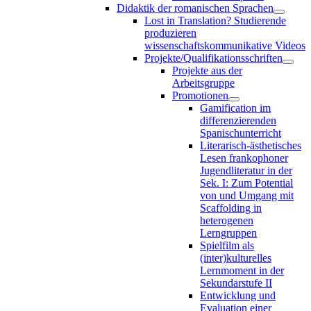
Didaktik der romanischen Sprachen
Lost in Translation? Studierende
produzieren
wissenschaftskommunikative Videos
Projekte/Qualifikationsschriften
Projekte aus der
Arbeitsgruppe
Promotionen
Gamification im
differenzierenden
Spanischunterricht
Literarisch-ästhetisches
Lesen frankophoner
Jugendliteratur in der
Sek. I: Zum Potential
von und Umgang mit
Scaffolding in
heterogenen
Lerngruppen
Spielfilm als
(inter)kulturelles
Lernmoment in der
Sekundarstufe II
Entwicklung und
Evaluation einer