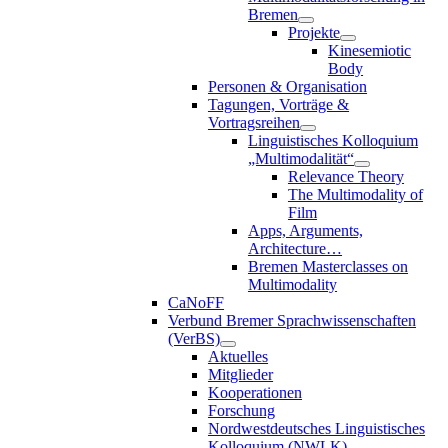
Bremen
Projekte
Kinesemiotic
Body
Personen & Organisation
Tagungen, Vorträge &
Vortragsreihen
Linguistisches Kolloquium
„Multimodalität“
Relevance Theory
The Multimodality of
Film
Apps, Arguments,
Architecture…
Bremen Masterclasses on
Multimodality
CaNoFF
Verbund Bremer Sprachwissenschaften
(VerBS)
Aktuelles
Mitglieder
Kooperationen
Forschung
Nordwestdeutsches Linguistisches
Kolloquium (NWLK)