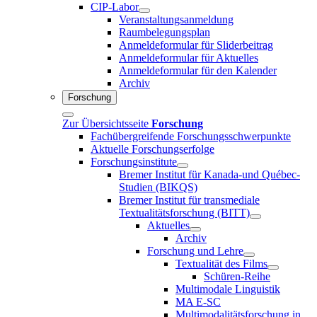
CIP-Labor
Veranstaltungsanmeldung
Raumbelegungsplan
Anmeldeformular für Sliderbeitrag
Anmeldeformular für Aktuelles
Anmeldeformular für den Kalender
Archiv
Forschung
Zur Übersichtsseite
Forschung
Fachübergreifende Forschungsschwerpunkte
Aktuelle Forschungserfolge
Forschungsinstitute
Bremer Institut für Kanada-und Québec-
Studien (BIKQS)
Bremer Institut für transmediale
Textualitätsforschung (BITT)
Aktuelles
Archiv
Forschung und Lehre
Textualität des Films
Schüren-Reihe
Multimodale Linguistik
MA E-SC
Multimodalitätsforschung in