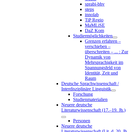
sprabi-bhv
steps
innolab
TiP Regio
MaMLiSE
DaZ Kom
Studiermöglichkeiten
Grenzen erfahren –
verschieben –
überschreiten – ... : Zur
Dynamik von
Mehrsprachigkeit im
Spannungsfeld von
Identität, Zeit und
Raum
Deutsche Sprachwissenschaft /
Interdisziplinäre Linguistik
Forschung
Studienmaterialien
Neuere deutsche
Literaturwissenschaft (17.–19. Jh.)
Personen
Neuere deutsche
Literaturwissenschaft (Lit. d. 20. Jh.,