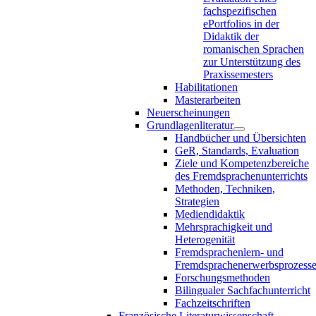
fachspezifischen
ePortfolios in der
Didaktik der
romanischen Sprachen
zur Unterstützung des
Praxissemesters
Habilitationen
Masterarbeiten
Neuerscheinungen
Grundlagenliteratur
Handbücher und Übersichten
GeR, Standards, Evaluation
Ziele und Kompetenzbereiche
des Fremdsprachenunterrichts
Methoden, Techniken,
Strategien
Mediendidaktik
Mehrsprachigkeit und
Heterogenität
Fremdsprachenlern- und
Fremdsprachenerwerbsprozess
Forschungsmethoden
Bilingualer Sachfachunterricht
Fachzeitschriften
Französische Literaturwissenschaft