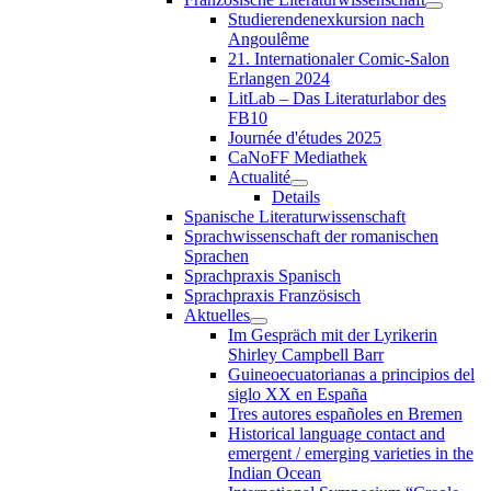
Studierendenexkursion nach
Angoulême
21. Internationaler Comic-Salon
Erlangen 2024
LitLab – Das Literaturlabor des
FB10
Journée d'études 2025
CaNoFF Mediathek
Actualité
Details
Spanische Literaturwissenschaft
Sprachwissenschaft der romanischen
Sprachen
Sprachpraxis Spanisch
Sprachpraxis Französisch
Aktuelles
Im Gespräch mit der Lyrikerin
Shirley Campbell Barr
Guineoecuatorianas a principios del
siglo XX en España
Tres autores españoles en Bremen
Historical language contact and
emergent / emerging varieties in the
Indian Ocean