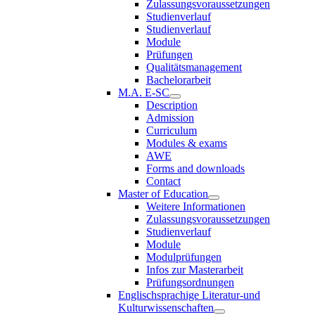
Zulassungsvoraussetzungen
Studienverlauf
Studienverlauf
Module
Prüfungen
Qualitätsmanagement
Bachelorarbeit
M.A. E-SC
Description
Admission
Curriculum
Modules & exams
AWE
Forms and downloads
Contact
Master of Education
Weitere Informationen
Zulassungsvoraussetzungen
Studienverlauf
Module
Modulprüfungen
Infos zur Masterarbeit
Prüfungsordnungen
Englischsprachige Literatur-und
Kulturwissenschaften