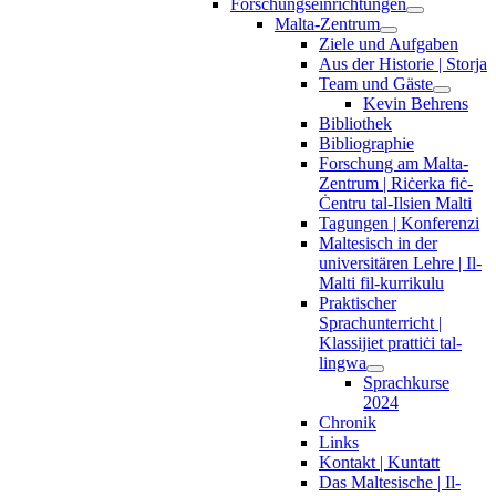
Forschungseinrichtungen
Malta-Zentrum
Ziele und Aufgaben
Aus der Historie | Storja
Team und Gäste
Kevin Behrens
Bibliothek
Bibliographie
Forschung am Malta-
Zentrum | Riċerka fiċ-
Ċentru tal-Ilsien Malti
Tagungen | Konferenzi
Maltesisch in der
universitären Lehre | Il-
Malti fil-kurrikulu
Praktischer
Sprachunterricht |
Klassijiet prattiċi tal-
lingwa
Sprachkurse
2024
Chronik
Links
Kontakt | Kuntatt
Das Maltesische | Il-