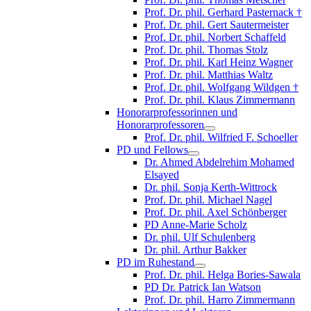
Prof. Dr. phil. Gerhard Pasternack †
Prof. Dr. phil. Gert Sautermeister
Prof. Dr. phil. Norbert Schaffeld
Prof. Dr. phil. Thomas Stolz
Prof. Dr. phil. Karl Heinz Wagner
Prof. Dr. phil. Matthias Waltz
Prof. Dr. phil. Wolfgang Wildgen †
Prof. Dr. phil. Klaus Zimmermann
Honorarprofessorinnen und
Honorarprofessoren
Prof. Dr. phil. Wilfried F. Schoeller
PD und Fellows
Dr. Ahmed Abdelrehim Mohamed
Elsayed
Dr. phil. Sonja Kerth-Wittrock
Prof. Dr. phil. Michael Nagel
Prof. Dr. phil. Axel Schönberger
PD Anne-Marie Scholz
Dr. phil. Ulf Schulenberg
Dr. phil. Arthur Bakker
PD im Ruhestand
Prof. Dr. phil. Helga Bories-Sawala
PD Dr. Patrick Ian Watson
Prof. Dr. phil. Harro Zimmermann