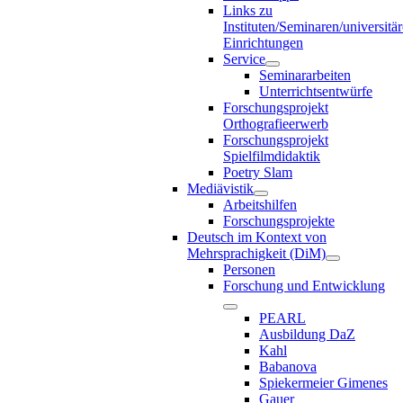
Links zu
Instituten/Seminaren/universitä
Einrichtungen
Service
Seminararbeiten
Unterrichtsentwürfe
Forschungsprojekt
Orthografieerwerb
Forschungsprojekt
Spielfilmdidaktik
Poetry Slam
Mediävistik
Arbeitshilfen
Forschungsprojekte
Deutsch im Kontext von
Mehrsprachigkeit (DiM)
Personen
Forschung und Entwicklung
PEARL
Ausbildung DaZ
Kahl
Babanova
Spiekermeier Gimenes
Gauer