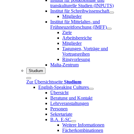
Institut für postkoloniale und
transkulturelle Studien (INPUTS)
Institut für Schreibwissenschaft
Mitglieder
Institut für Mittelalter- und
Frühneuzeitforschung (IMFF)
Ziele
Arbeitsbereiche
Mitglieder
Tagungen, Vorträge und
Vortragsreihen
Ringvorlesung
Malta-Zentrum
Studium
Zur Übersichtsseite
Studium
English-Speaking Cultures
Übersicht
Beratung und Kontakt
Lehrveranstaltungen
Personen
Sekretariate
B.A. E-SC
Weitere Informationen
Fächerkombinationen