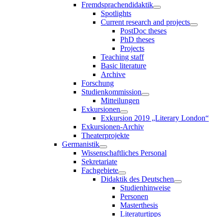
Fremdsprachendidaktik
Spotlights
Current research and projects
PostDoc theses
PhD theses
Projects
Teaching staff
Basic literature
Archive
Forschung
Studienkommission
Mitteilungen
Exkursionen
Exkursion 2019 „Literary London“
Exkursionen-Archiv
Theaterprojekte
Germanistik
Wissenschaftliches Personal
Sekretariate
Fachgebiete
Didaktik des Deutschen
Studienhinweise
Personen
Masterthesis
Literaturtipps