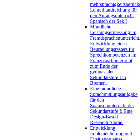
mehrsprachigkeitsberück
Lehrerhandreichung für
den Anfangsunterricht
Spanisch der Sek I
Mündliche
Leistungsermessung im
Fremdsprachenunterricht
Entwicklung eines
Beurteilungsrasters für
Sprechkompetenzen im
Französischunterricht
zum Ende der
gymnasialen
Sekundarstufe I in
Bremen.
Eine mündliche
Sprachmittlungsaufgabe
für den
Spanischunterricht der
Sekundarstufe I: Eine
Design-Based
Research-Studie.
Entwicklung,
Implementierung und
Evaluation eines