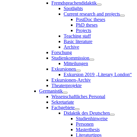
Fremdsprachendidaktik
Spotlights
Current research and projects
PostDoc theses
PhD theses
Projects
Teaching staff
Basic literature
Archive
Forschung
Studienkommission
Mitteilungen
Exkursionen
Exkursion 2019 „Literary London“
Exkursionen-Archiv
Theaterprojekte
Germanistik
Wissenschaftliches Personal
Sekretariate
Fachgebiete
Didaktik des Deutschen
Studienhinweise
Personen
Masterthesis
Literaturtipps