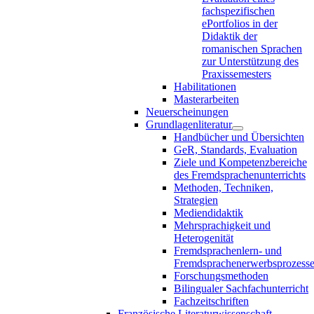
fachspezifischen
ePortfolios in der
Didaktik der
romanischen Sprachen
zur Unterstützung des
Praxissemesters
Habilitationen
Masterarbeiten
Neuerscheinungen
Grundlagenliteratur
Handbücher und Übersichten
GeR, Standards, Evaluation
Ziele und Kompetenzbereiche
des Fremdsprachenunterrichts
Methoden, Techniken,
Strategien
Mediendidaktik
Mehrsprachigkeit und
Heterogenität
Fremdsprachenlern- und
Fremdsprachenerwerbsprozess
Forschungsmethoden
Bilingualer Sachfachunterricht
Fachzeitschriften
Französische Literaturwissenschaft