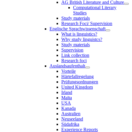
AG British Literature and Culture
Computational Literary
Studies
Study materials
Research Foci/ Supervision
Englische Sprachwissenschaft
What is linguistics?
Why study linguistcs?
Study materials
Supervision
Link collection
Research foci
Auslandsaufenthalt
Vorteile
Härtefallregelung
Prüfungsordnungen
United Kingdom
Irland
Malta
USA
Kanada
Australien
Neuseeland
Südafrika
Experience Reports