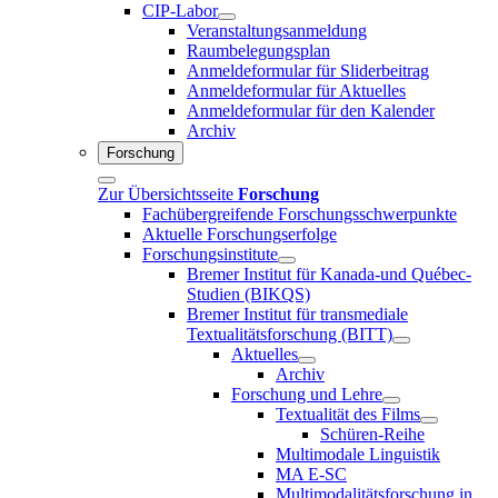
CIP-Labor
Veranstaltungsanmeldung
Raumbelegungsplan
Anmeldeformular für Sliderbeitrag
Anmeldeformular für Aktuelles
Anmeldeformular für den Kalender
Archiv
Forschung
Zur Übersichtsseite
Forschung
Fachübergreifende Forschungsschwerpunkte
Aktuelle Forschungserfolge
Forschungsinstitute
Bremer Institut für Kanada-und Québec-
Studien (BIKQS)
Bremer Institut für transmediale
Textualitätsforschung (BITT)
Aktuelles
Archiv
Forschung und Lehre
Textualität des Films
Schüren-Reihe
Multimodale Linguistik
MA E-SC
Multimodalitätsforschung in