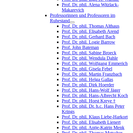
Prof. Dr. phil. Alena Witzlack-
Makarevich
Professorinnen und Professoren im
Ruhestand
Prof. Dr. phil. Thomas Althaus
Prof. Dr. phil. Elisabeth Arend
Prof. Dr. phil. Gerhard Bach
Prof. Dr. phil. Logie Barrow
Prof. John Bateman
Prof. Dr. phil. Sabine Broeck
Prof. Dr. phil. Wendula Dahle
Prof. Dr. phil. Wolfgang Emmerich
Prof. Dr. phil. Gisela Febel
Prof. Dr. phil. Martin Franzbach
Prof. Dr. phil. Helga Gallas
Prof. Dr. phil. Dirk Hoerder
Prof. Dr. phil. Hans-Wolf Jäger
Prof. Dr. phil. Hans-Albrecht Koch
Prof. Dr. phil. Horst Kreye †
Prof. Dr. phil. Dr. h.c. Hans Peter
Krings
Prof. Dr. phil. Klaus Liebe-Harkort
Prof. Dr. phil. Elisabeth Lienert
Prof. Dr. phil. Antje-Katrin Menk
Prof. Dr. phil. Thomas Metscher