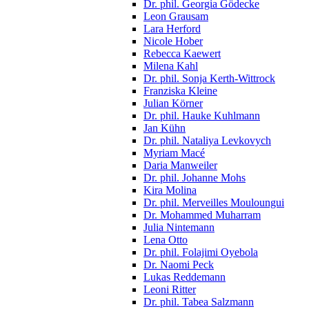
Dr. phil. Georgia Gödecke
Leon Grausam
Lara Herford
Nicole Hober
Rebecca Kaewert
Milena Kahl
Dr. phil. Sonja Kerth-Wittrock
Franziska Kleine
Julian Körner
Dr. phil. Hauke Kuhlmann
Jan Kühn
Dr. phil. Nataliya Levkovych
Myriam Macé
Daria Manweiler
Dr. phil. Johanne Mohs
Kira Molina
Dr. phil. Merveilles Mouloungui
Dr. Mohammed Muharram
Julia Nintemann
Lena Otto
Dr. phil. Folajimi Oyebola
Dr. Naomi Peck
Lukas Reddemann
Leoni Ritter
Dr. phil. Tabea Salzmann