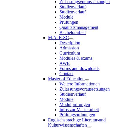
Zulassungsvoraussetzungen
Studienverlauf
Studienverlauf
Module
Prüfungen
Qualitätsmanagement
Bachelorarbeit
M.A. E-SC
Description
Admission
Curriculum
Modules & exams
AWE
Forms and downloads
Contact
Master of Education
Weitere Informationen
Zulassungsvoraussetzungen
Studienverlauf
Module
Modulprüfungen
Infos zur Masterarbeit
Prüfungsordnungen
Englischsprachige Literatur-und
Kulturwissenschaften