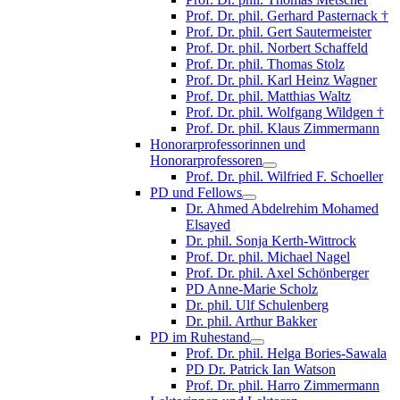
Prof. Dr. phil. Gerhard Pasternack †
Prof. Dr. phil. Gert Sautermeister
Prof. Dr. phil. Norbert Schaffeld
Prof. Dr. phil. Thomas Stolz
Prof. Dr. phil. Karl Heinz Wagner
Prof. Dr. phil. Matthias Waltz
Prof. Dr. phil. Wolfgang Wildgen †
Prof. Dr. phil. Klaus Zimmermann
Honorarprofessorinnen und
Honorarprofessoren
Prof. Dr. phil. Wilfried F. Schoeller
PD und Fellows
Dr. Ahmed Abdelrehim Mohamed
Elsayed
Dr. phil. Sonja Kerth-Wittrock
Prof. Dr. phil. Michael Nagel
Prof. Dr. phil. Axel Schönberger
PD Anne-Marie Scholz
Dr. phil. Ulf Schulenberg
Dr. phil. Arthur Bakker
PD im Ruhestand
Prof. Dr. phil. Helga Bories-Sawala
PD Dr. Patrick Ian Watson
Prof. Dr. phil. Harro Zimmermann