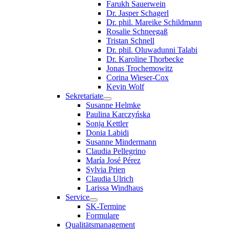
Farukh Sauerwein
Dr. Jasper Schagerl
Dr. phil. Mareike Schildmann
Rosalie Schneegaß
Tristan Schnell
Dr. phil. Oluwadunni Talabi
Dr. Karoline Thorbecke
Jonas Trochemowitz
Corina Wieser-Cox
Kevin Wolf
Sekretariate
Susanne Helmke
Paulina Karczyńska
Sonja Kettler
Donia Labidi
Susanne Mindermann
Claudia Pellegrino
María José Pérez
Sylvia Prien
Claudia Ulrich
Larissa Windhaus
Service
SK-Termine
Formulare
Qualitätsmanagement