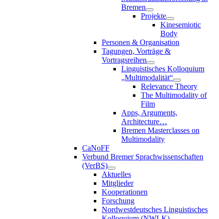
Bremen
Projekte
Kinesemiotic
Body
Personen & Organisation
Tagungen, Vorträge &
Vortragsreihen
Linguistisches Kolloquium
„Multimodalität“
Relevance Theory
The Multimodality of
Film
Apps, Arguments,
Architecture…
Bremen Masterclasses on
Multimodality
CaNoFF
Verbund Bremer Sprachwissenschaften
(VerBS)
Aktuelles
Mitglieder
Kooperationen
Forschung
Nordwestdeutsches Linguistisches
Kolloquium (NWLK)