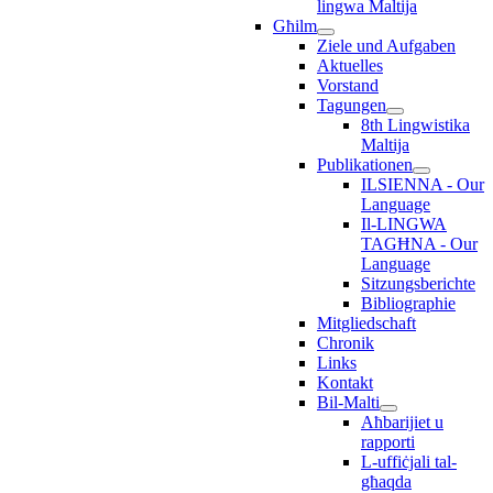
lingwa Maltija
Għilm
Ziele und Aufgaben
Aktuelles
Vorstand
Tagungen
8th Lingwistika
Maltija
Publikationen
ILSIENNA - Our
Language
Il-LINGWA
TAGĦNA - Our
Language
Sitzungsberichte
Bibliographie
Mitgliedschaft
Chronik
Links
Kontakt
Bil-Malti
Aħbarijiet u
rapporti
L-uffiċjali tal-
għaqda