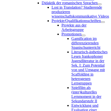
Didaktik der romanischen Sprachen
Lost in Translation? Studierende
produzieren
wissenschaftskommunikative Videos
Projekte/Qualifikationsschriften
Projekte aus der
Arbeitsgruppe
Promotionen
Gamification im
differenzierenden
Spanischunterricht
Literarisch-ästhetisches
Lesen frankophoner
Jugendliteratur in der
Sek. I: Zum Potential
von und Umgang mit
Scaffolding in
heterogenen
Lerngruppen
Spielfilm als
(inter)kulturelles
Lernmoment in der
Sekundarstufe II
Entwicklung und
Evaluation einer