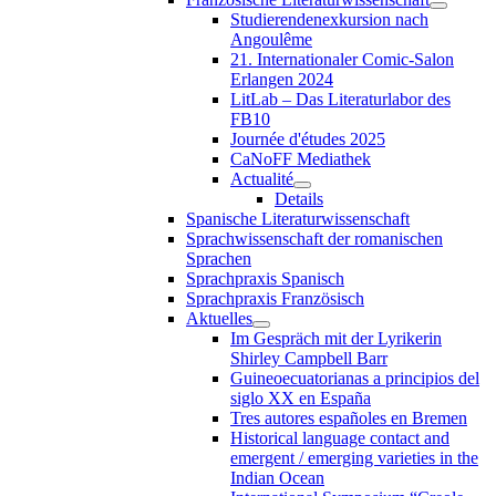
Studierendenexkursion nach
Angoulême
21. Internationaler Comic-Salon
Erlangen 2024
LitLab – Das Literaturlabor des
FB10
Journée d'études 2025
CaNoFF Mediathek
Actualité
Details
Spanische Literaturwissenschaft
Sprachwissenschaft der romanischen
Sprachen
Sprachpraxis Spanisch
Sprachpraxis Französisch
Aktuelles
Im Gespräch mit der Lyrikerin
Shirley Campbell Barr
Guineoecuatorianas a principios del
siglo XX en España
Tres autores españoles en Bremen
Historical language contact and
emergent / emerging varieties in the
Indian Ocean