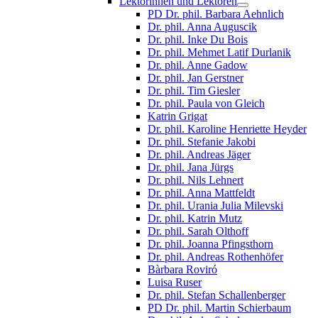
Lektorinnen und Lektoren
PD Dr. phil. Barbara Aehnlich
Dr. phil. Anna Auguscik
Dr. phil. Inke Du Bois
Dr. phil. Mehmet Latif Durlanik
Dr. phil. Anne Gadow
Dr. phil. Jan Gerstner
Dr. phil. Tim Giesler
Dr. phil. Paula von Gleich
Katrin Grigat
Dr. phil. Karoline Henriette Heyder
Dr. phil. Stefanie Jakobi
Dr. phil. Andreas Jäger
Dr. phil. Jana Jürgs
Dr. phil. Nils Lehnert
Dr. phil. Anna Mattfeldt
Dr. phil. Urania Julia Milevski
Dr. phil. Katrin Mutz
Dr. phil. Sarah Olthoff
Dr. phil. Joanna Pfingsthorn
Dr. phil. Andreas Rothenhöfer
Bàrbara Roviró
Luisa Ruser
Dr. phil. Stefan Schallenberger
PD Dr. phil. Martin Schierbaum