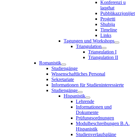
Konferenzi u
laqgħat
Pubblikazzjonijiet
Proġetti
Sħubija
Timeline
Links
Tagungen und Workshops
Triangulation
Triangulation I
Triangulation II
Romanistik
Studiengänge
Wissenschaftliches Personal
Sekretariate
Informationen für Studieninteressierte
Studiengänge
Hispanistik
Lehrende
Informationen und
Dokumente
Prüfungsordnungen
Modulbeschreibungen B.A.
Hispanistik
Studienverlaufspläne