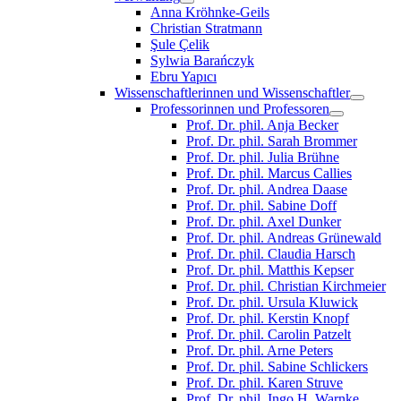
Anna Kröhnke-Geils
Christian Stratmann
Şule Çelik
Sylwia Barańczyk
Ebru Yapıcı
Wissenschaftlerinnen und Wissenschaftler
Professorinnen und Professoren
Prof. Dr. phil. Anja Becker
Prof. Dr. phil. Sarah Brommer
Prof. Dr. phil. Julia Brühne
Prof. Dr. phil. Marcus Callies
Prof. Dr. phil. Andrea Daase
Prof. Dr. phil. Sabine Doff
Prof. Dr. phil. Axel Dunker
Prof. Dr. phil. Andreas Grünewald
Prof. Dr. phil. Claudia Harsch
Prof. Dr. phil. Matthis Kepser
Prof. Dr. phil. Christian Kirchmeier
Prof. Dr. phil. Ursula Kluwick
Prof. Dr. phil. Kerstin Knopf
Prof. Dr. phil. Carolin Patzelt
Prof. Dr. phil. Arne Peters
Prof. Dr. phil. Sabine Schlickers
Prof. Dr. phil. Karen Struve
Prof. Dr. phil. Ingo H. Warnke