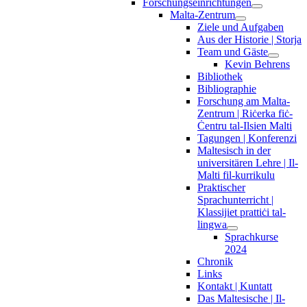
Forschungseinrichtungen
Malta-Zentrum
Ziele und Aufgaben
Aus der Historie | Storja
Team und Gäste
Kevin Behrens
Bibliothek
Bibliographie
Forschung am Malta-
Zentrum | Riċerka fiċ-
Ċentru tal-Ilsien Malti
Tagungen | Konferenzi
Maltesisch in der
universitären Lehre | Il-
Malti fil-kurrikulu
Praktischer
Sprachunterricht |
Klassijiet prattiċi tal-
lingwa
Sprachkurse
2024
Chronik
Links
Kontakt | Kuntatt
Das Maltesische | Il-