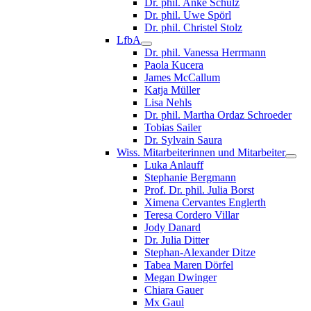
Dr. phil. Anke Schulz
Dr. phil. Uwe Spörl
Dr. phil. Christel Stolz
LfbA
Dr. phil. Vanessa Herrmann
Paola Kucera
James McCallum
Katja Müller
Lisa Nehls
Dr. phil. Martha Ordaz Schroeder
Tobias Sailer
Dr. Sylvain Saura
Wiss. Mitarbeiterinnen und Mitarbeiter
Luka Anlauff
Stephanie Bergmann
Prof. Dr. phil. Julia Borst
Ximena Cervantes Englerth
Teresa Cordero Villar
Jody Danard
Dr. Julia Ditter
Stephan-Alexander Ditze
Tabea Maren Dörfel
Megan Dwinger
Chiara Gauer
Mx Gaul