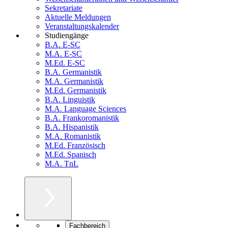
Sekretariate
Aktuelle Meldungen
Veranstaltungskalender
Studiengänge
B.A. E-SC
M.A. E-SC
M.Ed. E-SC
B.A. Germanistik
M.A. Germanistik
M.Ed. Germanistik
B.A. Linguistik
M.A. Language Sciences
B.A. Frankoromanistik
B.A. Hispanistik
M.A. Romanistik
M.Ed. Französisch
M.Ed. Spanisch
M.A. TnL
Fachbereich