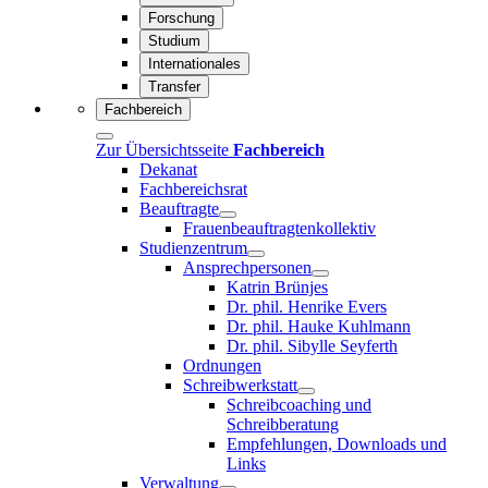
Forschung
Studium
Internationales
Transfer
Fachbereich
Zur Übersichtsseite
Fachbereich
Dekanat
Fachbereichsrat
Beauftragte
Frauenbeauftragtenkollektiv
Studienzentrum
Ansprechpersonen
Katrin Brünjes
Dr. phil. Henrike Evers
Dr. phil. Hauke Kuhlmann
Dr. phil. Sibylle Seyferth
Ordnungen
Schreibwerkstatt
Schreibcoaching und
Schreibberatung
Empfehlungen, Downloads und
Links
Verwaltung