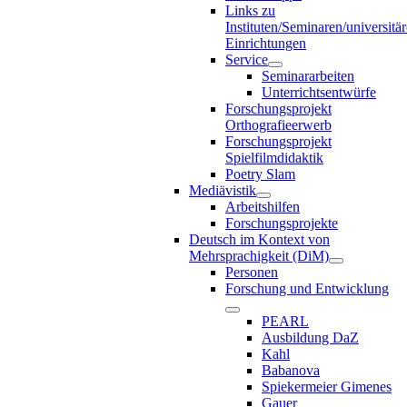
Links zu
Instituten/Seminaren/universitä
Einrichtungen
Service
Seminararbeiten
Unterrichtsentwürfe
Forschungsprojekt
Orthografieerwerb
Forschungsprojekt
Spielfilmdidaktik
Poetry Slam
Mediävistik
Arbeitshilfen
Forschungsprojekte
Deutsch im Kontext von
Mehrsprachigkeit (DiM)
Personen
Forschung und Entwicklung
PEARL
Ausbildung DaZ
Kahl
Babanova
Spiekermeier Gimenes
Gauer