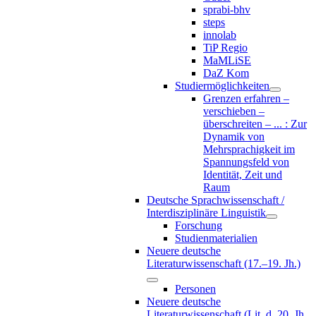
sprabi-bhv
steps
innolab
TiP Regio
MaMLiSE
DaZ Kom
Studiermöglichkeiten
Grenzen erfahren –
verschieben –
überschreiten – ... : Zur
Dynamik von
Mehrsprachigkeit im
Spannungsfeld von
Identität, Zeit und
Raum
Deutsche Sprachwissenschaft /
Interdisziplinäre Linguistik
Forschung
Studienmaterialien
Neuere deutsche
Literaturwissenschaft (17.–19. Jh.)
Personen
Neuere deutsche
Literaturwissenschaft (Lit. d. 20. Jh.,