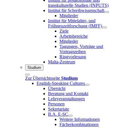
Institut für postkoloniale und
transkulturelle Studien (INPUTS)
Institut für Schreibwissenschaft
Mitglieder
Institut für Mittelalter- und
Frühneuzeitforschung (IMFF)
Ziele
Arbeitsbereiche
Mitglieder
Tagungen, Vorträge und
Vortragsreihen
Ringvorlesung
Malta-Zentrum
Studium
Zur Übersichtsseite
Studium
English-Speaking Cultures
Übersicht
Beratung und Kontakt
Lehrveranstaltungen
Personen
Sekretariate
B.A. E-SC
Weitere Informationen
Fächerkombinationen