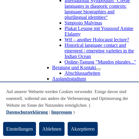
International Symposium “Creole
languages in diasporic contexts:
language biographies and
plurilingual identities“
Simposio Malvinas
Plakat Lesung mit Youssouf Amine
Elalamy
Wtf – another Holocaust lecture?
Historical language contact and
emergent / emerging varieties in the
Indian Ocean
Online-Tagung "Mundos plurales..."
Beratung und Kontakt
Abschlussarbeiten
Auslandsstudium
Forschung
WoC Lab
Auf unserer Webseite werden Cookies verwendet. Einige davon sind
Spanische Black Diaspora
essentiell, während uns andere die Verbesserung und Optimierung der
Promotionen
Website im Sinne der Nutzenden ermöglichen. (
Habilitationen
Nachwuchsförderung
Datenschutzerklärung
|
Impressum
)
Forschungsinstitute und
Forschungszentren
Studienkommission
Einstellungen
Ablehnen
Akzeptieren
TnL